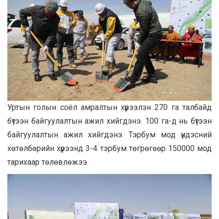
Уртын голын соёл амралтын хүрээлэн 270 га талбайд
бүтээн байгуулалтын ажил хийгдэнэ. 100 га-д нь бүтээн
байгуулалтын ажил хийгдэнэ. Тэрбум мод үндэсний
хөтөлбөрийн хүрээнд 3-4 тэрбум төгрөгөөр 150000 мод
тарихаар төлөвлөжээ.