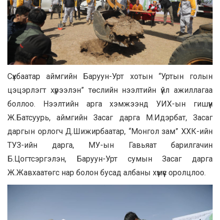
Сүхбаатар аймгийн Баруун-Урт хотын “Уртын голын
цэцэрлэгт хүрээлэн” төслийн нээлтийн үйл ажиллагаа
боллоо. Нээлтийн арга хэмжээнд УИХ-ын гишүүн
Ж.Батсуурь, аймгийн Засаг дарга М.Идэрбат, Засаг
даргын орлогч Д.Шижирбаатар, “Монгол зам” ХХК-ийн
ТУЗ-ийн дарга, МУ-ын Гавьяат барилгачин
Б.Цогтсэргэлэн, Баруун-Урт сумын Засаг дарга
Ж.Жавхаатөгс нар болон бусад албаны хүмүүс оролцлоо.