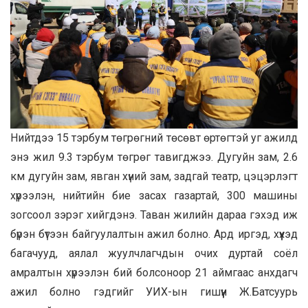
Нийтдээ 15 тэрбум төгрөгний төсөвт өртөгтэй уг ажилд
энэ жил 9.3 тэрбум төгрөг тавигджээ. Дугуйн зам, 2.6
км дугуйн зам, явган хүний зам, задгай театр, цэцэрлэгт
хүрээлэн, нийтийн бие засах газартай, 300 машины
зогсоол зэрэг хийгдэнэ. Таван жилийн дараа гэхэд иж
бүрэн бүтээн байгуулалтын ажил болно. Ард иргэд, хүүхэд
багачууд, аялал жуулчлагчдын очих дуртай соёл
амралтын хүрээлэн бий болсоноор 21 аймгаас анхдагч
ажил болно гэдгийг УИХ-ын гишүүн Ж.Батсуурь