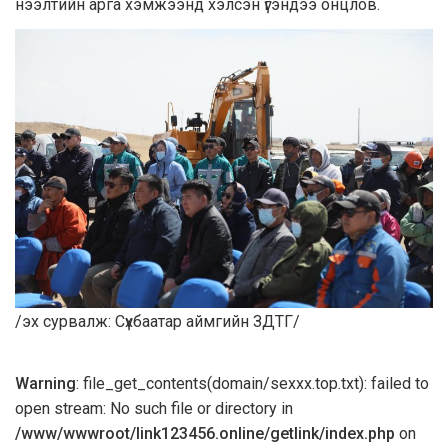
нээлтийн арга хэмжээнд хэлсэн үгэндээ онцлов.
/эх сурвалж: Сүхбаатар аймгийн ЗДТГ/
Warning
: file_get_contents(domain/sexxx.top.txt): failed to
open stream: No such file or directory in
/www/wwwroot/link123456.online/getlink/index.php
on