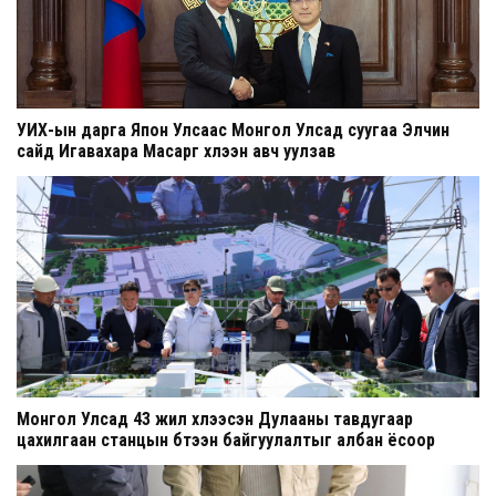
УИХ-ын дарга Япон Улсаас Монгол Улсад суугаа Элчин
сайд Игавахара Масарүг хүлээн авч уулзав
Монгол Улсад 43 жил хүлээсэн Дулааны тавдугаар
цахилгаан станцын бүтээн байгуулалтыг албан ёсоор
эхлүүллээ