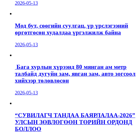
2026-05-13
Мод бут, сөөгийн суулгац, үр үрслэгээний
өргөтгөсөн худалдаа үргэлжилж байна
2026-05-13
Бага хурлын хүрээнд 80 мянган ам метр
талбайд дугуйн зам, явган зам, авто зогсоол
хийхээр төлөвлөсөн
2026-05-13
“СУВИЛАГЧ ТАНДАА БАЯРЛАЛАА-2026”
УЛСЫН ЗӨВЛӨГӨӨН ТӨРИЙН ОРДОНД
БОЛЛОО