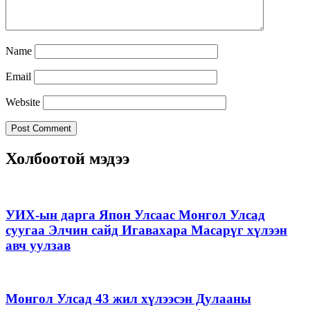
Name
Email
Website
Холбоотой мэдээ
УИХ-ын дарга Япон Улсаас Монгол Улсад
суугаа Элчин сайд Игавахара Масарүг хүлээн
авч уулзав
Монгол Улсад 43 жил хүлээсэн Дулааны