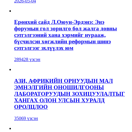
2026-05-04
Ерөнхий сайд Л.Оюун-Эрдэнэ: Энэ
форумын гол зорилго бол жалга довны
сэтгэлгээний хана хэрмийг нурааж,
бүсчилсэн хөгжлийн реформын шинэ
сэтгэлгээг эхлүүлэх юм
289428 үзсэн
АЗИ, АФРИКИЙН ОРНУУДЫН МАЛ
ЭМНЭЛГИЙН ОНОШИЛГООНЫ
ЛАБОРАТОРУУДЫН ЗОХИЦУУЛАЛТЫГ
ХАНГАХ ОЛОН УЛСЫН ХУРАЛД
ОРОЛЦЛОО
35069 үзсэн