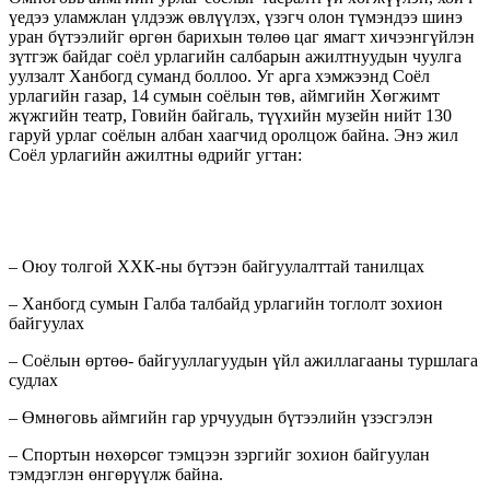
үедээ уламжлан үлдээж өвлүүлэх, үзэгч олон түмэндээ шинэ
уран бүтээлийг өргөн барихын төлөө цаг ямагт хичээнгүйлэн
зүтгэж байдаг соёл урлагийн салбарын ажилтнуудын чуулга
уулзалт Ханбогд суманд боллоо. Уг арга хэмжээнд Соёл
урлагийн газар, 14 сумын соёлын төв, аймгийн Хөгжимт
жүжгийн театр, Говийн байгаль, түүхийн музейн нийт 130
гаруй урлаг соёлын албан хаагчид оролцож байна. Энэ жил
Соёл урлагийн ажилтны өдрийг угтан:
– Оюу толгой ХХК-ны бүтээн байгуулалттай танилцах
– Ханбогд сумын Галба талбайд урлагийн тоглолт зохион
байгуулах
– Соёлын өртөө- байгууллагуудын үйл ажиллагааны туршлага
судлах
– Өмнөговь аймгийн гар урчуудын бүтээлийн үзэсгэлэн
– Спортын нөхөрсөг тэмцээн зэргийг зохион байгуулан
тэмдэглэн өнгөрүүлж байна.