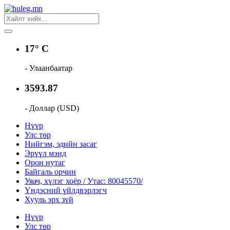
17° C
- Улаанбаатар
3593.87
- Доллар (USD)
Нүүр
Улс төр
Нийгэм, эдийн засаг
Эрүүл мэнд
Орон нутаг
Байгаль орчин
Уяач, хүлэг хоёр / Утас: 80045570/
Үндэсний үйлдвэрлэгч
Хууль эрх зүй
Нүүр
Улс төр