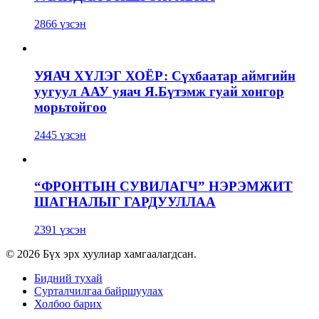
2866 үзсэн
УЯАЧ ХҮЛЭГ ХОЁР: Сүхбаатар аймгийн
уугуул ААУ уяач Я.Бүтэмж гуай хонгор
морьтойгоо
2445 үзсэн
“ФРОНТЫН СУВИЛАГЧ” НЭРЭМЖИТ
ШАГНАЛЫГ ГАРДУУЛЛАА
2391 үзсэн
© 2026 Бүх эрх хуулиар хамгаалагдсан.
Бидний тухай
Сурталчилгаа байршуулах
Холбоо барих