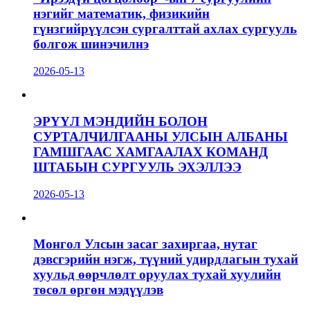
нэгийг математик, физикийн
гүнзгийрүүлсэн сургалттай ахлах сургууль
болгож шинэчилнэ
2026-05-13
ЭРҮҮЛ МЭНДИЙН БОЛОН
СУРТАЛЧИЛГААНЫ УЛСЫН АЛБАНЫ
ГАМШГААС ХАМГААЛАХ КОМАНД
ШТАБЫН СУРГУУЛЬ ЭХЭЛЛЭЭ
2026-05-13
Монгол Улсын засаг захиргаа, нутаг
дэвсгэрийн нэгж, түүний удирдлагын тухай
хуульд өөрчлөлт оруулах тухай хуулийн
төсөл өргөн мэдүүлэв