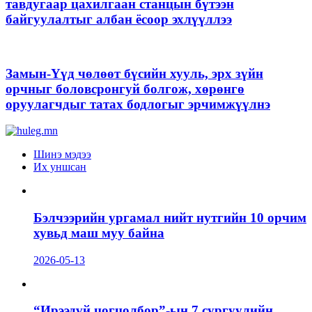
тавдугаар цахилгаан станцын бүтээн
байгуулалтыг албан ёсоор эхлүүллээ
Замын-Үүд чөлөөт бүсийн хууль, эрх зүйн
орчныг боловсронгуй болгож, хөрөнгө
оруулагчдыг татах бодлогыг эрчимжүүлнэ
Шинэ мэдээ
Их уншсан
Бэлчээрийн ургамал нийт нутгийн 10 орчим
хувьд маш муу байна
2026-05-13
“Ирээдүй цогцолбор”-ын 7 сургуулийн