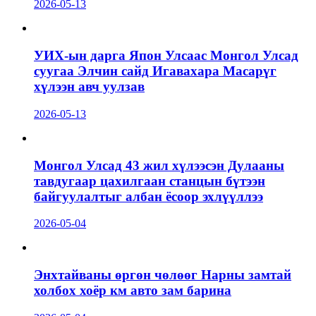
2026-05-13
УИХ-ын дарга Япон Улсаас Монгол Улсад
суугаа Элчин сайд Игавахара Масарүг
хүлээн авч уулзав
2026-05-13
Монгол Улсад 43 жил хүлээсэн Дулааны
тавдугаар цахилгаан станцын бүтээн
байгуулалтыг албан ёсоор эхлүүллээ
2026-05-04
Энхтайваны өргөн чөлөөг Нарны замтай
холбох хоёр км авто зам барина