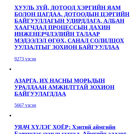
ХУУЛЬ ЗҮЙ, ДОТООД ХЭРГИЙН ЯАМ
БОЛОН ЦАГДАА, ДОТООДЫН ЦЭРГИЙН
БАЙГУУЛЛАГЫН УДИРДЛАГА, АЛБАН
ХААГЧДАД ПРОЦЕССЫН ДАХИН
ИНЖЕНЕРЧЛЭЛИЙН ТАЛААР
МЭДЭЭЛЭЛ ӨГӨХ, САНАЛ СОЛИЛЦОХ
УУЛЗАЛТЫГ ЗОХИОН БАЙГУУЛЛАА
9273 үзсэн
АЗАРГА, ИХ НАСНЫ МОРЬДЫН
УРАЛДААН АМЖИЛТТАЙ ЗОХИОН
БАЙГУУЛАГДЛАА
5667 үзсэн
УЯАЧ ХҮЛЭГ ХОЁР: Хэнтий аймгийн
Баянхутаг сумын уугуул, Аймгийн алдарт