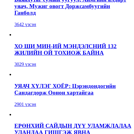
уяач, Мужиг овогт Доржсамбуугийн
Ганболд
3642 үзсэн
ХО ШИ МИН-ИЙ МЭНДЭЛСНИЙ 132
ЖИЛИЙН ОЙ ТОХИОЖ БАЙНА
3029 үзсэн
УЯАЧ ХҮЛЭГ ХОЁР: Цэрэндондогийн
Сандагдорж Оонон хартайгаа
2901 үзсэн
ЕРӨНХИЙ САЙДЫН ДҮҮ УЛАМЖЛАЛАА
УЛАНДАА ГИШГЭЖ ЯВНА