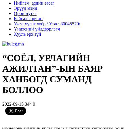
Нийгэм, эдийн засаг
Эрүүл мэнд
Орон нутаг
Байгаль орчин
Уяач, хүлэг хоёр / Утас: 80045570/
Үндэсний үйлдвэрлэгч
Хууль эрх зүй
“СОЁЛ, УРЛАГИЙН
АЖИЛТАН”-ЫН БАЯР
ХАНБОГД СУМАНД
БОЛЛОО
2022-09-15
344
0
Өмнөговь аймгийн урлаг соёлыг тасралтгүй хөгжүүлэн, хойч