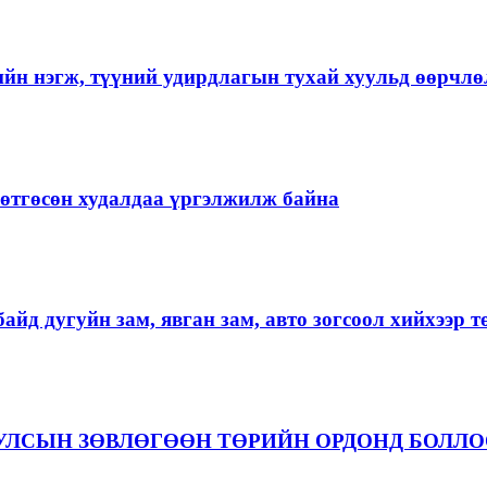
ийн нэгж, түүний удирдлагын тухай хуульд өөрчлө
ргөтгөсөн худалдаа үргэлжилж байна
айд дугуйн зам, явган зам, авто зогсоол хийхээр 
 УЛСЫН ЗӨВЛӨГӨӨН ТӨРИЙН ОРДОНД БОЛЛ