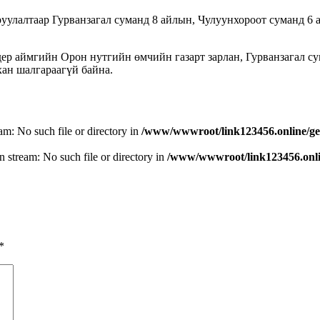
уулалтаар Гурванзагал суманд 8 айлын, Чулуунхороот суманд 6 
дер аймгийн Орон нутгийн өмчийн газарт зарлан, Гурванзагал с
ан шалгараагүй байна.
eam: No such file or directory in
/www/wwwroot/link123456.online/ge
n stream: No such file or directory in
/www/wwwroot/link123456.onlin
*