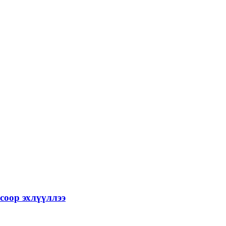
соор эхлүүллээ