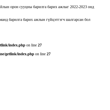
айлын орон сууцны барилга барих ажлыг 2022-2023 онд
уманд барилга барих ажлын гүйцэтгэгч шалгарсан бол
tlink/index.php
on line
27
e/getlink/index.php
on line
27