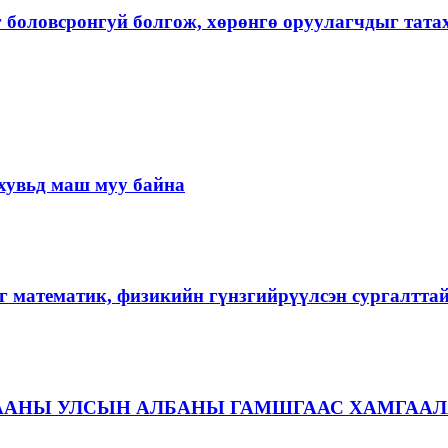
г боловсронгуй болгож, хөрөнгө оруулагчдыг тат
хувьд маш муу байна
г математик, физикийн гүнзгийрүүлсэн сургалтта
ААНЫ УЛСЫН АЛБАНЫ ГАМШГААС ХАМГААЛ