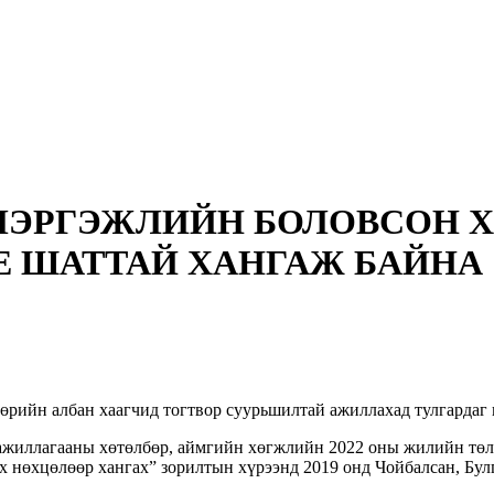
МЭРГЭЖЛИЙН БОЛОВСОН Х
 ШАТТАЙ ХАНГАЖ БАЙНА
өрийн албан хаагчид тогтвор суурьшилтай ажиллахад тулгардаг 
 ажиллагааны хөтөлбөр, аймгийн хөгжлийн 2022 оны жилийн төл
 нөхцөлөөр хангах” зорилтын хүрээнд 2019 онд Чойбалсан, Булг