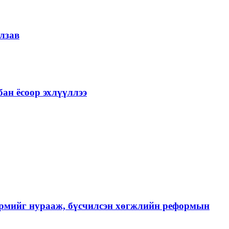
лзав
ан ёсоор эхлүүллээ
хэрмийг нурааж, бүсчилсэн хөгжлийн реформын