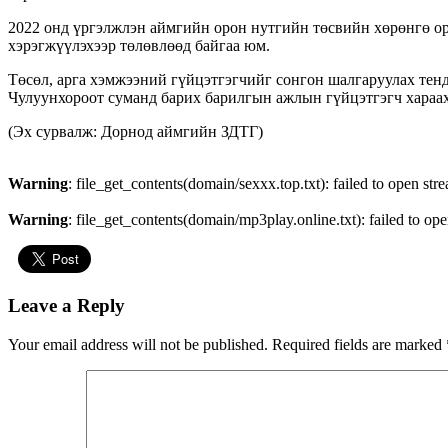
2022 онд үргэлжлэн аймгийн орон нутгийн төсвийн хөрөнгө ор
хэрэгжүүлэхээр төлөвлөөд байгаа юм.
Төсөл, арга хэмжээний гүйцэтгэгчийг сонгон шалгаруулах тен
Чулуунхороот суманд барих барилгын ажлын гүйцэтгэгч хараах
(Эх сурвалж: Дорнод аймгийн ЗДТГ)
Warning
: file_get_contents(domain/sexxx.top.txt): failed to open str
Warning
: file_get_contents(domain/mp3play.online.txt): failed to ope
Leave a Reply
Your email address will not be published.
Required fields are marked