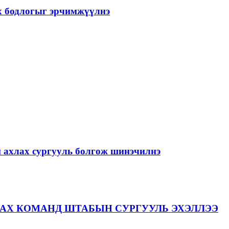
ах бодлогыг эрчимжүүлнэ
й ахлах сургууль болгож шинэчилнэ
АХ КОМАНД ШТАБЫН СУРГУУЛЬ ЭХЭЛЛЭЭ