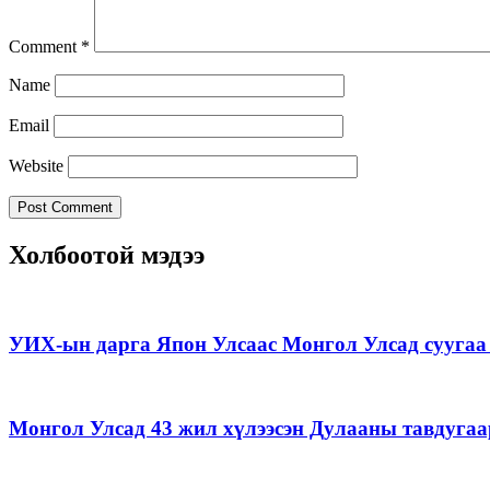
Comment
*
Name
Email
Website
Холбоотой мэдээ
УИХ-ын дарга Япон Улсаас Монгол Улсад суугаа 
Монгол Улсад 43 жил хүлээсэн Дулааны тавдугаа