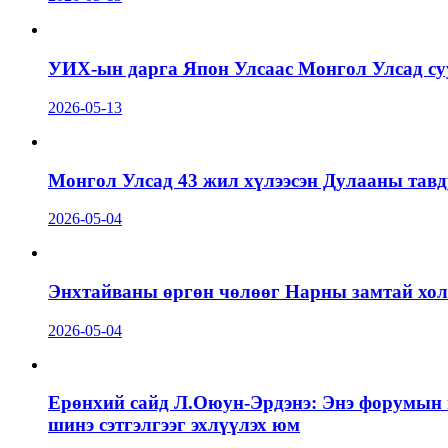
УИХ-ын дарга Япон Улсаас Монгол Улсад суу
2026-05-13
Монгол Улсад 43 жил хүлээсэн Дулааны тавд
2026-05-04
Энхтайваны өргөн чөлөөг Нарны замтай холб
2026-05-04
Ерөнхий сайд Л.Оюун-Эрдэнэ: Энэ форумын г
шинэ сэтгэлгээг эхлүүлэх юм