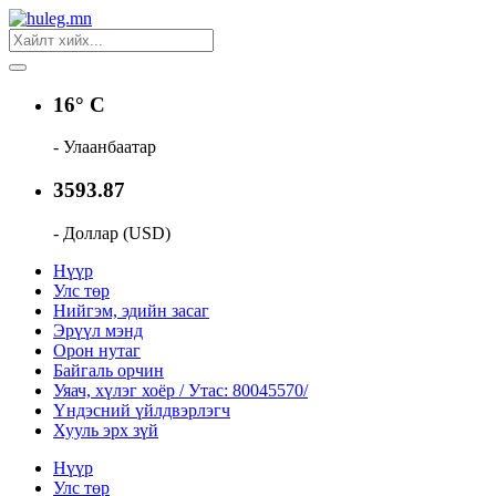
16° C
- Улаанбаатар
3593.87
- Доллар (USD)
Нүүр
Улс төр
Нийгэм, эдийн засаг
Эрүүл мэнд
Орон нутаг
Байгаль орчин
Уяач, хүлэг хоёр / Утас: 80045570/
Үндэсний үйлдвэрлэгч
Хууль эрх зүй
Нүүр
Улс төр