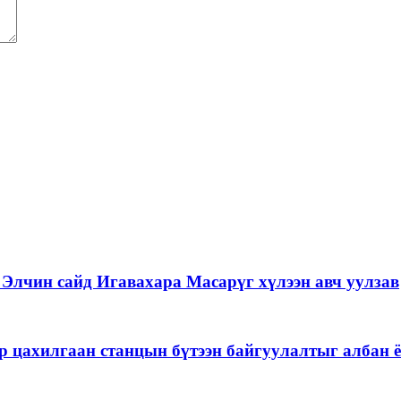
Элчин сайд Игавахара Масарүг хүлээн авч уулзав
р цахилгаан станцын бүтээн байгуулалтыг албан ё