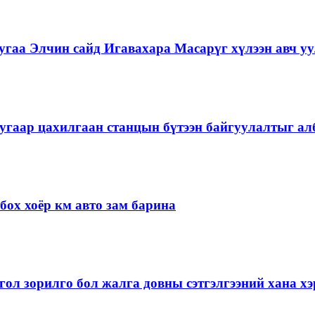
гаа Элчин сайд Игавахара Масарүг хүлээн авч уу
угаар цахилгаан станцын бүтээн байгуулалтыг алб
ох хоёр км авто зам барина
ол зорилго бол жалга довны сэтгэлгээний хана 