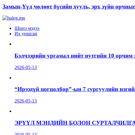
Замын-Үүд чөлөөт бүсийн хууль, эрх зүйн орчны
Шинэ мэдээ
Их уншсан
Бэлчээрийн ургамал нийт нутгийн 10 орчим 
2026-05-13
“Ирээдүй цогцолбор”-ын 7 сургуулийн нэгий
2026-05-13
ЭРҮҮЛ МЭНДИЙН БОЛОН СУРТАЛЧИЛГ
2026-05-13