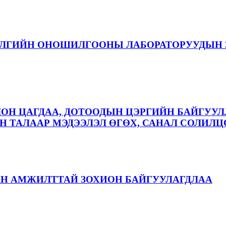
ЭЛГИЙН ОНОШИЛГООНЫ ЛАБОРАТОРУУДЫН 
ЛОН ЦАГДАА, ДОТООДЫН ЦЭРГИЙН БАЙГУУЛ
 ТАЛААР МЭДЭЭЛЭЛ ӨГӨХ, САНАЛ СОЛИЛЦ
АН АМЖИЛТТАЙ ЗОХИОН БАЙГУУЛАГДЛАА