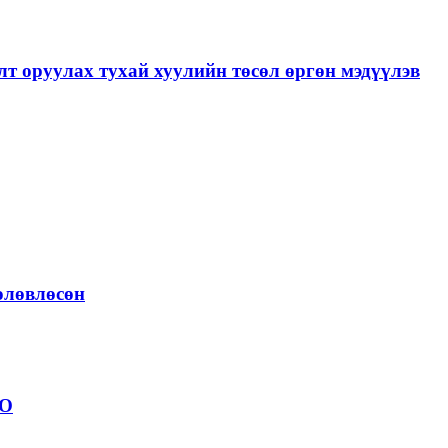
лт оруулах тухай хуулийн төсөл өргөн мэдүүлэв
төлөвлөсөн
ОО