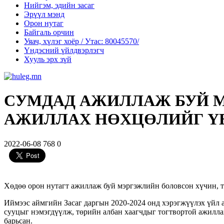
Нийгэм, эдийн засаг
Эрүүл мэнд
Орон нутаг
Байгаль орчин
Уяач, хүлэг хоёр / Утас: 80045570/
Үндэсний үйлдвэрлэгч
Хууль эрх зүй
СУМДАД АЖИЛЛАЖ БУЙ 
АЖИЛЛАХ НӨХЦӨЛИЙГ ҮЕ
2022-06-08
768
0
Хөдөө орон нутагт ажиллаж буй мэргэжлийн боловсон хүчин, т
Иймээс аймгийн Засаг даргын 2020-2024 онд хэрэгжүүлэх үйл
сууцыг нэмэгдүүлж, төрийн албан хаагчдыг тогтвортой ажиллах
барьсан.