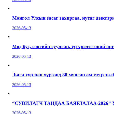
Монгол Улсын засаг захиргаа, нутаг дэвсгэр
2026-05-13
Мод бут, сөөгийн суулгац, үр үрслэгээний ө
2026-05-13
Бага хурлын хүрээнд 80 мянган ам метр талб
2026-05-13
“СУВИЛАГЧ ТАНДАА БАЯРЛАЛАА-2026”
2026-05-13