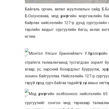
Байгаль орчин, аялал жуулчлалын сайд Б.
Б.Оюунсанаа, мод үржүүлгийн мэргэжлийн ба
байрлах нийслэлийн 127-р дунд сургуулийн 
төрлийн модыг сургуулийн багш, ахлах анги
өглөө.
Монгол Улсын Ерөнхийлөгч У.Хүрэлсүхийн 
стратеги төлөвлөгөөнд тусгагдсан зорилт б
агаар, ус, хөрсний бохирдлыг бууруулж, эрүү
зохион байгууллаа. Нийслэлийн 127-р сургуул
гаруй хүүхэд сурч байгаа төдийгүй хүн амын нягт
Мод үржүүлгийн холбооноос нийслэлийн 65
сургуулийг сонгон мод тарихаар төлөвлө