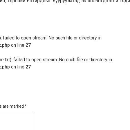
чин, хөрсний бохирдлыг бууруулахад ач холбогдолтой төдийг
 failed to open stream: No such file or directory in
x.php
on line
27
txt): failed to open stream: No such file or directory in
x.php
on line
27
ds are marked
*