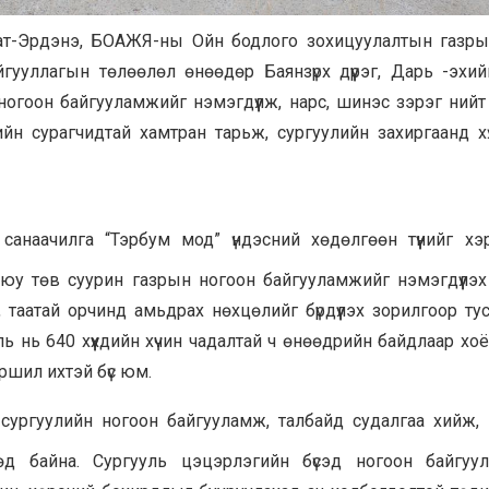
Бат-Эрдэнэ, БОАЖЯ-ны Ойн бодлого зохицуулалтын газры
йгууллагын төлөөлөл өнөөдөр Баянзүрх дүүрэг, Дарь -эхи
ногоон байгууламжийг нэмэгдүүлж, нарс, шинэс зэрэг ний
йн сурагчидтай хамтран тарьж, сургуулийн захиргаанд хү
санаачилга “Тэрбум мод” үндэсний хөдөлгөөн түүнийг хэр
уюу төв суурин газрын ногоон байгууламжийг нэмэгдүүлэх
л, таатай орчинд амьдрах нөхцөлийг бүрдүүлэх зорилгоор т
ь нь 640 хүүхдийн хүчин чадалтай ч өнөөдрийн байдлаар хо
аршил ихтэй бүс юм.
 сургуулийн ногоон байгууламж, талбайд судалгаа хийж, 
өд байна. Сургууль цэцэрлэгийн бүсэд ногоон байгуу