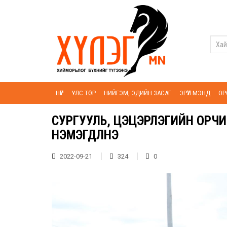
НҮҮР
УЛС ТӨР
НИЙГЭМ, ЭДИЙН ЗАСАГ
ЭРҮҮЛ МЭНД
ОР
СУРГУУЛЬ, ЦЭЦЭРЛЭГИЙН ОРЧ
НЭМЭГДҮҮЛНЭ
2022-09-21
324
0