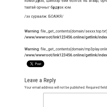
нэмэгдүүлэх, шинээр бий болгох нь агаар, ор
таатай орчныг бүрдүүлэх юм.
/эх сурвалж: БОАЖЯ/
Warning
: file_get_contents(domain/sexxx.top.txt):
/www/wwwroot/link123456.online/getlink/inde
Warning
: file_get_contents(domain/mp3play.online.
/www/wwwroot/link123456.online/getlink/inde
Leave a Reply
Your email address will not be published.
Required fiel