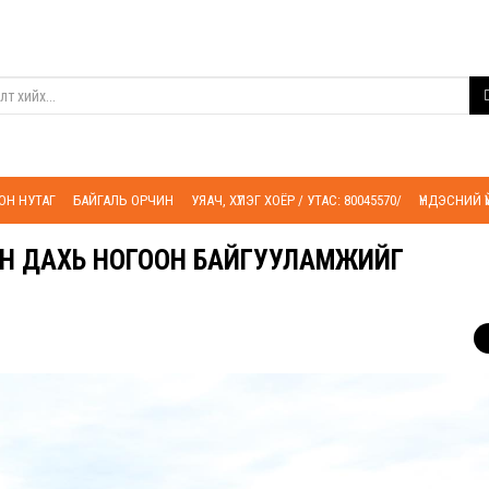
ОН НУТАГ
БАЙГАЛЬ ОРЧИН
УЯАЧ, ХҮЛЭГ ХОЁР / УТАС: 80045570/
ҮНДЭСНИЙ 
ИН ДАХЬ НОГООН БАЙГУУЛАМЖИЙГ