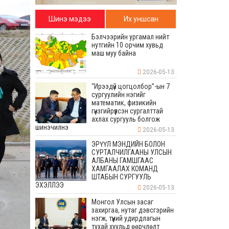
Шинэ мэдээ
Их уншсан
Бэлчээрийн ургамал нийт
нутгийн 10 орчим хувьд
маш муу байна
2026-05-13
“Ирээдүй цогцолбор”-ын 7
сургуулийн нэгийг
математик, физикийн
гүнзгийрүүлсэн сургалттай
ахлах сургууль болгож
шинэчилнэ
2026-05-13
ЭРҮҮЛ МЭНДИЙН БОЛОН
СУРТАЛЧИЛГААНЫ УЛСЫН
АЛБАНЫ ГАМШГААС
ХАМГААЛАХ КОМАНД
ШТАБЫН СУРГУУЛЬ
ЭХЭЛЛЭЭ
2026-05-13
Монгол Улсын засаг
захиргаа, нутаг дэвсгэрийн
нэгж, түүний удирдлагын
тухай хуульд өөрчлөлт