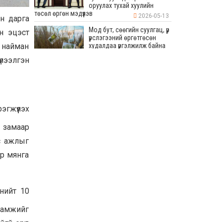
оруулах тухай хуулийн
төсөл өргөн мэдүүлэв
2026-05-13
н дарга
Мод бут, сөөгийн суулгац, үр
йн эцэст
үрслэгээний өргөтгөсөн
худалдаа үргэлжилж байна
т найман
лээлгэн
2026-05-13
Бага хурлын хүрээнд 80
мянган ам метр талбайд
дугуйн зам, явган зам, авто
зогсоол хийхээр
эгжүүлэх
төлөвлөсөн
2026-05-13
“СУВИЛАГЧ ТАНДАА
 замаар
БАЯРЛАЛАА-2026” УЛСЫН
ус ажлыг
ЗӨВЛӨГӨӨН ТӨРИЙН
ОРДОНД БОЛЛОО
ёр мянга
2026-05-13
УИХ-ын дарга Япон Улсаас
Монгол Улсад суугаа Элчин
сайд Игавахара Масарүг
нийт 10
хүлээн авч уулзав
2026-05-13
ламжийг
Монгол Улсад 43 жил