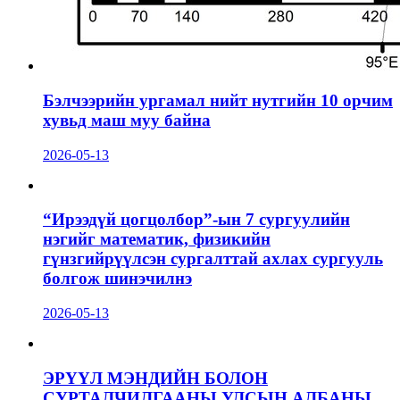
Бэлчээрийн ургамал нийт нутгийн 10 орчим
хувьд маш муу байна
2026-05-13
“Ирээдүй цогцолбор”-ын 7 сургуулийн
нэгийг математик, физикийн
гүнзгийрүүлсэн сургалттай ахлах сургууль
болгож шинэчилнэ
2026-05-13
ЭРҮҮЛ МЭНДИЙН БОЛОН
СУРТАЛЧИЛГААНЫ УЛСЫН АЛБАНЫ