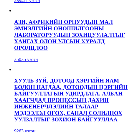
289411 үзсэн
АЗИ, АФРИКИЙН ОРНУУДЫН МАЛ
ЭМНЭЛГИЙН ОНОШИЛГООНЫ
ЛАБОРАТОРУУДЫН ЗОХИЦУУЛАЛТЫГ
ХАНГАХ ОЛОН УЛСЫН ХУРАЛД
ОРОЛЦЛОО
35035 үзсэн
ХУУЛЬ ЗҮЙ, ДОТООД ХЭРГИЙН ЯАМ
БОЛОН ЦАГДАА, ДОТООДЫН ЦЭРГИЙН
БАЙГУУЛЛАГЫН УДИРДЛАГА, АЛБАН
ХААГЧДАД ПРОЦЕССЫН ДАХИН
ИНЖЕНЕРЧЛЭЛИЙН ТАЛААР
МЭДЭЭЛЭЛ ӨГӨХ, САНАЛ СОЛИЛЦОХ
УУЛЗАЛТЫГ ЗОХИОН БАЙГУУЛЛАА
9263 үзсэн