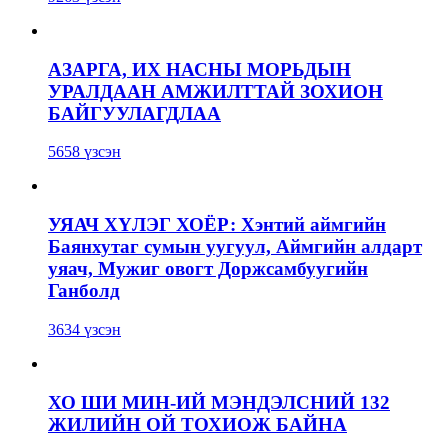
АЗАРГА, ИХ НАСНЫ МОРЬДЫН
УРАЛДААН АМЖИЛТТАЙ ЗОХИОН
БАЙГУУЛАГДЛАА
5658 үзсэн
УЯАЧ ХҮЛЭГ ХОЁР: Хэнтий аймгийн
Баянхутаг сумын уугуул, Аймгийн алдарт
уяач, Мужиг овогт Доржсамбуугийн
Ганболд
3634 үзсэн
ХО ШИ МИН-ИЙ МЭНДЭЛСНИЙ 132
ЖИЛИЙН ОЙ ТОХИОЖ БАЙНА