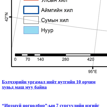
Бэлчээрийн ургамал нийт нутгийн 10 орчим
хувьд маш муу байна
“Ирээдүй цогцолбор”-ын 7 сургуулийн нэгийг