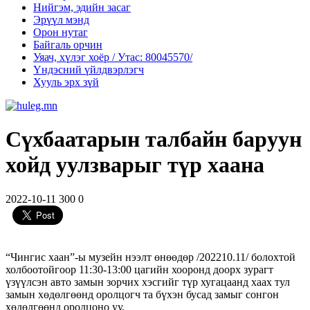
Нийгэм, эдийн засаг
Эрүүл мэнд
Орон нутаг
Байгаль орчин
Уяач, хүлэг хоёр / Утас: 80045570/
Үндэсний үйлдвэрлэгч
Хууль эрх зүй
Сүхбаатарын талбайн баруун
хойд уулзварыг түр хаана
2022-10-11
300
0
“Чингис хаан”-ы музейн нээлт өнөөдөр /202210.11/ болохтой
холбоотойгоор 11:30-13:00 цагийн хооронд доорх зурагт
үзүүлсэн авто замын зорчих хэсгийг түр хугацаанд хаах тул
замын хөдөлгөөнд оролцогч та бүхэн бусад замыг сонгон
хөдөлгөөнд оролцоно уу.