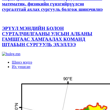
математик, физикийн гүнзгийрүүлсэн
сургалттай ахлах сургууль болгож шинэчилнэ
ЭРҮҮЛ МЭНДИЙН БОЛОН
СУРТАЛЧИЛГААНЫ УЛСЫН АЛБАНЫ
ГАМШГААС ХАМГААЛАХ КОМАНД
ШТАБЫН СУРГУУЛЬ ЭХЭЛЛЭЭ
Шинэ мэдээ
Их уншсан