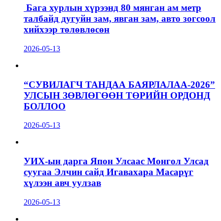
Бага хурлын хүрээнд 80 мянган ам метр
талбайд дугуйн зам, явган зам, авто зогсоол
хийхээр төлөвлөсөн
2026-05-13
“СУВИЛАГЧ ТАНДАА БАЯРЛАЛАА-2026”
УЛСЫН ЗӨВЛӨГӨӨН ТӨРИЙН ОРДОНД
БОЛЛОО
2026-05-13
УИХ-ын дарга Япон Улсаас Монгол Улсад
суугаа Элчин сайд Игавахара Масарүг
хүлээн авч уулзав
2026-05-13