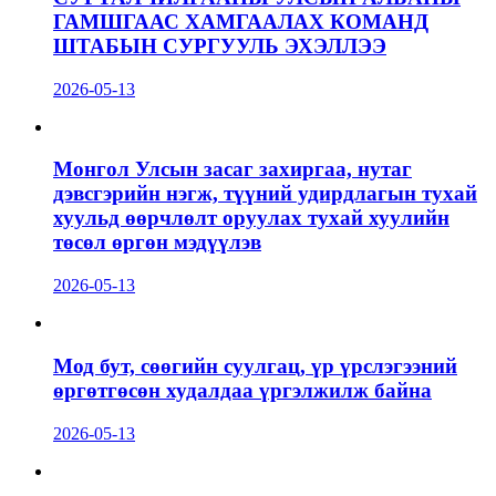
ГАМШГААС ХАМГААЛАХ КОМАНД
ШТАБЫН СУРГУУЛЬ ЭХЭЛЛЭЭ
2026-05-13
Монгол Улсын засаг захиргаа, нутаг
дэвсгэрийн нэгж, түүний удирдлагын тухай
хуульд өөрчлөлт оруулах тухай хуулийн
төсөл өргөн мэдүүлэв
2026-05-13
Мод бут, сөөгийн суулгац, үр үрслэгээний
өргөтгөсөн худалдаа үргэлжилж байна
2026-05-13