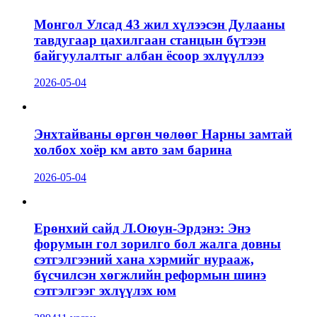
Монгол Улсад 43 жил хүлээсэн Дулааны
тавдугаар цахилгаан станцын бүтээн
байгуулалтыг албан ёсоор эхлүүллээ
2026-05-04
Энхтайваны өргөн чөлөөг Нарны замтай
холбох хоёр км авто зам барина
2026-05-04
Ерөнхий сайд Л.Оюун-Эрдэнэ: Энэ
форумын гол зорилго бол жалга довны
сэтгэлгээний хана хэрмийг нурааж,
бүсчилсэн хөгжлийн реформын шинэ
сэтгэлгээг эхлүүлэх юм