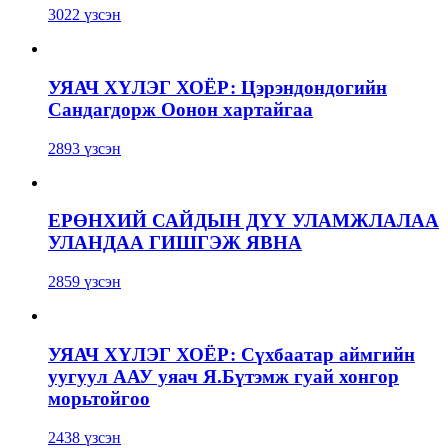
3022 үзсэн
УЯАЧ ХҮЛЭГ ХОЁР: Цэрэндондогийн
Сандагдорж Оонон хартайгаа
2893 үзсэн
ЕРӨНХИЙ САЙДЫН ДҮҮ УЛАМЖЛАЛАА
УЛАНДАА ГИШГЭЖ ЯВНА
2859 үзсэн
УЯАЧ ХҮЛЭГ ХОЁР: Сүхбаатар аймгийн
уугуул ААУ уяач Я.Бүтэмж гуай хонгор
морьтойгоо
2438 үзсэн