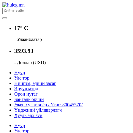
17° C
- Улаанбаатар
3593.93
- Доллар (USD)
Нүүр
Улс төр
Нийгэм, эдийн засаг
Эрүүл мэнд
Орон нутаг
Байгаль орчин
Уяач, хүлэг хоёр / Утас: 80045570/
Үндэсний үйлдвэрлэгч
Хууль эрх зүй
Нүүр
Улс төр