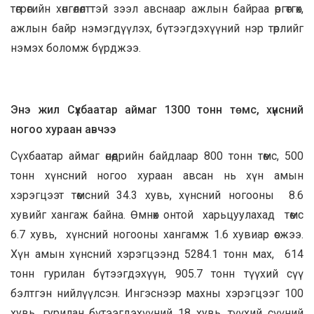
төгрөгийн хөнгөлөлттэй зээл авснаар ажлын байраа өргөтгөх,
ажлын байр нэмэгдүүлэх, бүтээгдэхүүний нэр төрлийг
нэмэх боломж бүрджээ.
Энэ жил Сүхбаатар аймаг 1300 тонн төмс, хүнсний
ногоо хураан авчээ
Сүхбаатар аймаг өнөөдрийн байдлаар 800 тонн төмс, 500
тонн хүнсний ногоо хураан авсан нь хүн амын
хэрэгцээт төмсний 34.3 хувь, хүнсний ногооны 8.6
хувийг хангаж байна. Өмнөх онтой харьцуулахад төмс
6.7 хувь, хүнсний ногооны хангамж 1.6 хувиар өсжээ.
Хүн амын хүнсний хэрэгцээнд 5284.1 тонн мах, 614
тонн гурилан бүтээгдэхүүн, 905.7 тонн түүхий сүү
бэлтгэн нийлүүлсэн. Ингэснээр махны хэрэгцээг 100
хувь, гурилан бүтээгдэхүүний 18 хувь, түүхий сүүний