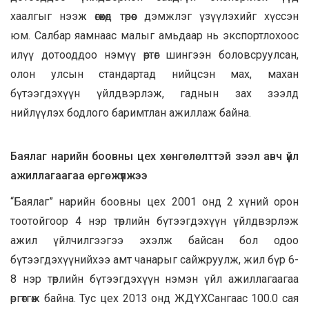
хаалгыг нээж өгөхөд төрөөс дэмжлэг үзүүлэхийг хүссэн
юм. Салбар яамнаас малыг амьдаар нь экспортлохоос
илүү дотооддоо нэмүү өртөг шингээн боловсруулсан,
олон улсын стандартад нийцсэн мах, махан
бүтээгдэхүүн үйлдвэрлэж, гаднын зах зээлд
нийлүүлэх бодлого баримтлан ажиллаж байна.
Баялаг нарийн боовны цех хөнгөлөлттэй зээл авч үйл
ажиллагаагаа өргөжүүлжээ
“Баялаг” нарийн боовны цех 2001 онд 2 хүний орон
тоотойгоор 4 нэр төрлийн бүтээгдэхүүн үйлдвэрлэж
ажил үйлчилгээгээ эхэлж байсан бол одоо
бүтээгдэхүүнийхээ амт чанарыг сайжруулж, жил бүр 6-
8 нэр төрлийн бүтээгдэхүүн нэмэн үйл ажиллагаагаа
өргөтгөж байна. Тус цех 2013 онд ЖДҮХСангаас 100.0 сая