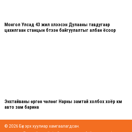
Монгол Улсад 43 жил хүлээсэн Дулааны тавдугаар
цахилгаан станцын бүтээн байгуулалтыг албан ёсоор
эхлүүллээ
Энхтайваны өргөн чөлөөг Нарны замтай холбох хоёр км
авто зам барина
© 2026 Бүх эрх хуулиар хамгаалагдсан.