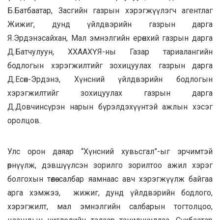
Б.Батбаатар, Засгийн газрын хэрэгжүүлэгч агентлаг
Жижиг, дунд үйлдвэрийн газрын дарга
Я.Эрдэнэсайхан, Мал эмнэлгийн ерөнхий газрын дарга
Д.Батчулуун, ХХААХҮЯ-ны Газар тариалангийн
бодлогын хэрэгжилтийг зохицуулах газрын дарга
Д.Есөн-Эрдэнэ, Хүнсний үйлдвэрийн бодлогын
хэрэгжилтийг зохицуулах газрын дарга
Д.Довчинсүрэн нарын бүрэлдэхүүнтэй ажлын хэсэг
оролцов.
Улс орон даяар “Хүнсний хувьсгал”-ыг эрчимтэй
өрнүүлж, дэвшүүлсэн зорилго зорилтоо ажил хэрэг
болгохын төлөө салбар яамнаас авч хэрэгжүүлж байгаа
арга хэмжээ, жижиг, дунд үйлдвэрийн бодлого,
хэрэгжилт, мал эмнэлгийн салбарын тогтолцоо,