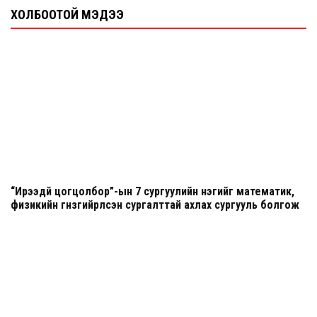
ХОЛБООТОЙ МЭДЭЭ
“Ирээдүй цогцолбор”-ын 7 сургуулийн нэгийг математик,
физикийн гүнзгийрүүлсэн сургалттай ахлах сургууль болгож
шинэчилнэ