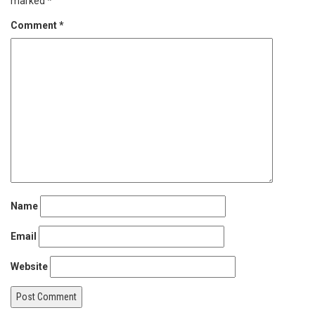
marked
*
Comment
*
Name
Email
Website