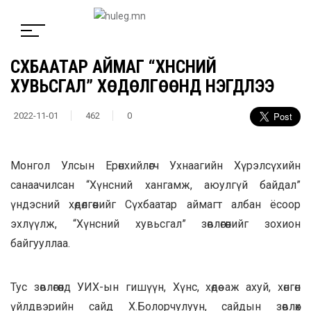
СҮХБААТАР АЙМАГ “ХҮНСНИЙ
ХУВЬСГАЛ” ХӨДӨЛГӨӨНД НЭГДЛЭЭ
2022-11-01
462
0
Монгол Улсын Ерөнхийлөгч Ухнаагийн Хүрэлсүхийн
санаачилсан “Хүнсний хангамж, аюулгүй байдал”
үндэсний хөдөлгөөнийг Сүхбаатар аймагт албан ёсоор
эхлүүлж, “Хүнсний хувьсгал” зөвлөгөөнийг зохион
байгууллаа.
Тус зөвлөгөөнд УИХ-ын гишүүн, Хүнс, хөдөө аж ахуй, хөнгөн
үйлдвэрийн сайд Х.Болорчулуун, сайдын зөвлөх