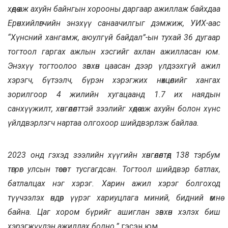
хөдөө аж ахуйн байнгын хорооны даргаар ажиллаж байхдаа
Ерөнхийлөгчийн энэхүү санаачилгыг дэмжиж, УИХ-аас
“Хүнсний хангамж, аюулгүй байдал”-ын тухай 36 дугаар
тогтоол гаргах ажлын хэсгийг ахлан ажилласан юм.
Энэхүү тогтоолоо зөвхөн цаасан дээр үлдээхгүй ажил
хэрэгч, бүтээлч, бүрэн хэрэгжих нөхцөлийг хангах
зорилгоор 4 жилийн хугацаанд 1.7 их наядын
санхүүжилт, хөнгөлөлттэй зээлийг хөдөө аж ахуйн болон хүнс
үйлдвэрлэгч нартаа олгохоор шийдвэрлэж байлаа.
2023 онд гэхэд зээлийн хүүгийн хөнгөлөлтөд 138 тэрбум
төгрөг улсын төсөвт тусгагдсан. Тогтоол шийдвэр батлах,
батлалцах нэг хэрэг. Харин ажил хэрэг болгоход
түүчээлэх өндөр үүрэг хариуцлага миний, бидний өмнө
байна. Цаг хором бүрийг ашиглан зөвхөн хэлэх биш
хэрэгжүүлэн ажиллах болно.”
гэсэн юм.