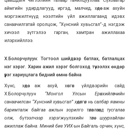
цаашдын чиглэлийн талаар танилцууллаа. Сүхбаатар
аймгийн удирдлагууд, иргэд, малчид, хөдөө аж ахуйн
мэргэжилтнүүд нээлтийн үйл ажиллагаанд идэвх
санаачилгатай оролцож, “Хүнсний хувьсгал”-д нэгдэж
хичээл зүтгэлээ гарган, хамтран ажиллахаа
илэрхийллээ.
Х.Болорчулуун: Тогтоол шийдвэр батлах, батлалцах
нэг хэрэг. Харин ажил хэрэг болгоход түүчээлэх өндөр
үүрэг хариуцлага бидний өмнө байна
Хүнс, хөдөө аж ахуй, хөнгөн үйлдвэрийн сайд
Х.Болорчулуун
“Монгол Улсын Ерөнхийлөгчийн
санаачилсан “Хүнсний хувьсгал” хөдөлгөөн нь салбар яамны
баримталж байгаа ажлын зорилго төлөвлөгөөнд тусгалаа
олж, бүтээлчээр хэрэгжүүлэхийн төлөө шуурхайлан
ажиллаж байна. Миний бие УИХ-ын Байгаль орчин, хүнс,