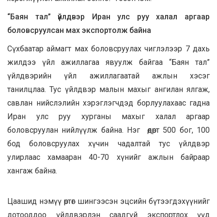
“Баян тал” үйлдвэр Иран улс руу халал аргаар
боловсруулсан мах экспортолж байна
Сүхбаатар аймагт мах боловсруулах чиглэлээр 7 дахь
жилдээ үйл ажиллагаа явуулж байгаа “Баян тал”
үйлдвэрийн үйл ажиллагаатай ажлын хэсэг
танилцлаа. Тус үйлдвэр малын махыг ангилан ялгаж,
савлан нийслэлийн хэрэглэгчдэд борлуулахаас гадна
Иран улс руу хурганы махыг халал аргаар
боловсруулан нийлүүлж байна. Нэг өдөрт 500 бог, 100
бод боловсруулах хүчин чадалтай тус үйлдвэр
улирлаас хамааран 40-70 хүнийг ажлын байраар
хангаж байна.
Цаашид нэмүү өртөг шингээсэн эцсийн бүтээгдэхүүнийг
дотооддоо үйлдвэрлэн саадгүй экспортлох үүд