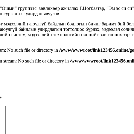
 “Ошми” группээс зөвлөхөөр ажиллах Г.Цогбаатар, “Эм эс си с
 сургалтыг удирдан явуулав.
рт мэдээллийн аюулгүй байдлын бодлогын бичиг баримт бий бо
н аюулгүй байдлын удирдлагын тогтолцоо бүрдэх, мэдээлэл соли
ийн систем, мэдээллийн технологийн нөөцийг зөв тооцох зэрэг 
eam: No such file or directory in
/www/wwwroot/link123456.online/ge
n stream: No such file or directory in
/www/wwwroot/link123456.onlin
*