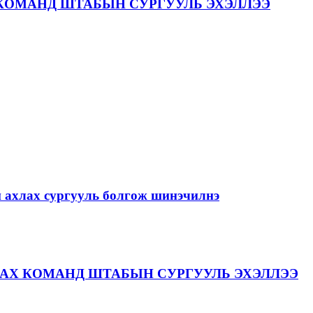
КОМАНД ШТАБЫН СУРГУУЛЬ ЭХЭЛЛЭЭ
й ахлах сургууль болгож шинэчилнэ
АХ КОМАНД ШТАБЫН СУРГУУЛЬ ЭХЭЛЛЭЭ