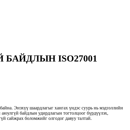
 БАЙДЛЫН ISO27001
байна. Энэхүү шаардлагыг хангах үндэс суурь нь мэдээллийн
н аюулгүй байдлын удирдлагын тогтолцоог бүрдүүлэх,
үй сайжрах боломжийг олгодог давуу талтай.