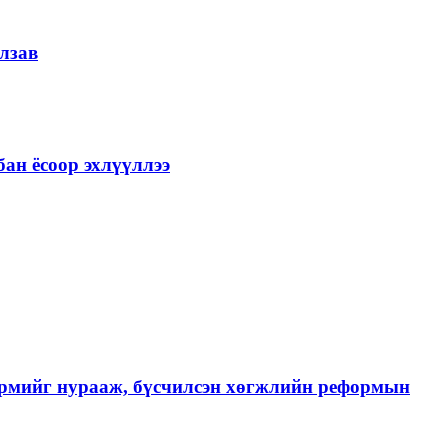
лзав
ан ёсоор эхлүүллээ
хэрмийг нурааж, бүсчилсэн хөгжлийн реформын