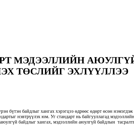
РТ МЭДЭЭЛЛИЙН АЮУЛГҮЙ
ЭХ ТӨСЛИЙГ ЭХЛҮҮЛЛЭЭ
эн бүтэн байдлыг хангах хэрэгцээ өдрөөс өдөрт өсөн нэмэгдэж 
дартыг нэвтрүүлэх юм. Уг стандарт нь байгууллагад мэдээллий
аюулгүй байдлыг хангах, мэдээллийн аюулгүй байдлын тасралтг