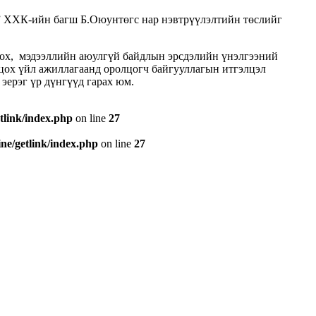
и” ХХК-ийн багш Б.Оюунтөгс нар нэвтрүүлэлтийн төслийг
лох, мэдээллийн аюулгүй байдлын эрсдэлийн үнэлгээний
лцох үйл ажиллагаанд оролцогч байгууллагын итгэлцэл
эерэг үр дүнгүүд гарах юм.
tlink/index.php
on line
27
e/getlink/index.php
on line
27