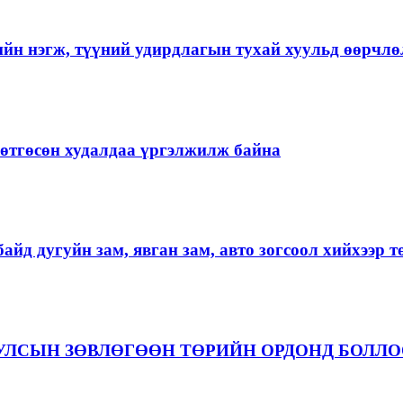
ийн нэгж, түүний удирдлагын тухай хуульд өөрчлө
ргөтгөсөн худалдаа үргэлжилж байна
айд дугуйн зам, явган зам, авто зогсоол хийхээр 
 УЛСЫН ЗӨВЛӨГӨӨН ТӨРИЙН ОРДОНД БОЛЛ