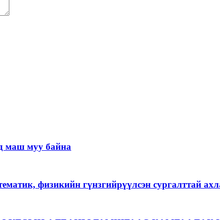
д маш муу байна
тематик, физикийн гүнзгийрүүлсэн сургалттай ах