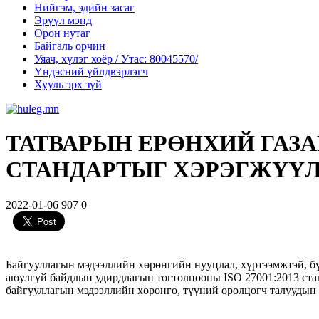
Нийгэм, эдийн засаг
Эрүүл мэнд
Орон нутаг
Байгаль орчин
Уяач, хүлэг хоёр / Утас: 80045570/
Үндэсний үйлдвэрлэгч
Хууль эрх зүй
ТАТВАРЫН ЕРӨНХИЙ ГАЗА
СТАНДАРТЫГ ХЭРЭГЖҮҮЛ
2022-01-06
907
0
Байгууллагын мэдээллийн хөрөнгийн нууцлал, хүртээмжтэй, бүр
аюулгүй байдлын удирдлагын тогтолцооны ISO 27001:2013 стан
байгууллагын мэдээллийн хөрөнгө, түүний оролцогч талуудын 