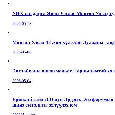
УИХ-ын дарга Япон Улсаас Монгол Улсад суу
2026-05-13
Монгол Улсад 43 жил хүлээсэн Дулааны тавд
2026-05-04
Энхтайваны өргөн чөлөөг Нарны замтай холб
2026-05-04
Ерөнхий сайд Л.Оюун-Эрдэнэ: Энэ форумын г
шинэ сэтгэлгээг эхлүүлэх юм
289385 үзсэн