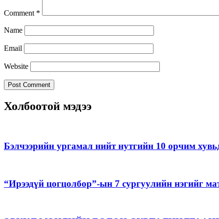
Comment
*
Name
Email
Website
Холбоотой мэдээ
Бэлчээрийн ургамал нийт нутгийн 10 орчим хувь
“Ирээдүй цогцолбор”-ын 7 сургуулийн нэгийг ма