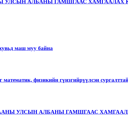
Ы УЛСЫН АЛБАНЫ ГАМШГААС ХАМГААЛАХ 
хувьд маш муу байна
г математик, физикийн гүнзгийрүүлсэн сургалтта
ААНЫ УЛСЫН АЛБАНЫ ГАМШГААС ХАМГААЛ