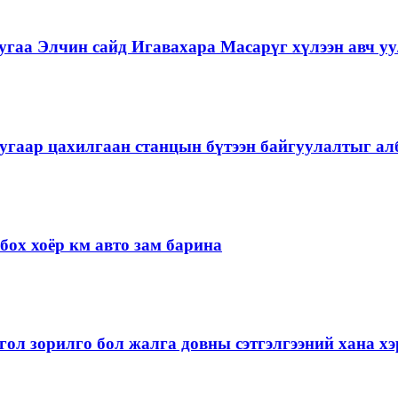
гаа Элчин сайд Игавахара Масарүг хүлээн авч уу
угаар цахилгаан станцын бүтээн байгуулалтыг алб
ох хоёр км авто зам барина
ол зорилго бол жалга довны сэтгэлгээний хана 