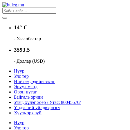
14° C
- Улаанбаатар
3593.5
- Доллар (USD)
Нүүр
Улс төр
Нийгэм, эдийн засаг
Эрүүл мэнд
Орон нутаг
Байгаль орчин
Уяач, хүлэг хоёр / Утас: 80045570/
Үндэсний үйлдвэрлэгч
Хууль эрх зүй
Нүүр
Улс төр