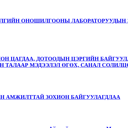
ЭЛГИЙН ОНОШИЛГООНЫ ЛАБОРАТОРУУДЫН 
ЛОН ЦАГДАА, ДОТООДЫН ЦЭРГИЙН БАЙГУУЛ
 ТАЛААР МЭДЭЭЛЭЛ ӨГӨХ, САНАЛ СОЛИЛЦ
АН АМЖИЛТТАЙ ЗОХИОН БАЙГУУЛАГДЛАА