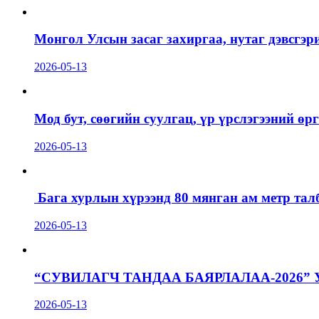
Монгол Улсын засаг захиргаа, нутаг дэвсгэр
2026-05-13
Мод бут, сөөгийн суулгац, үр үрслэгээний ө
2026-05-13
Бага хурлын хүрээнд 80 мянган ам метр талб
2026-05-13
“СУВИЛАГЧ ТАНДАА БАЯРЛАЛАА-2026”
2026-05-13