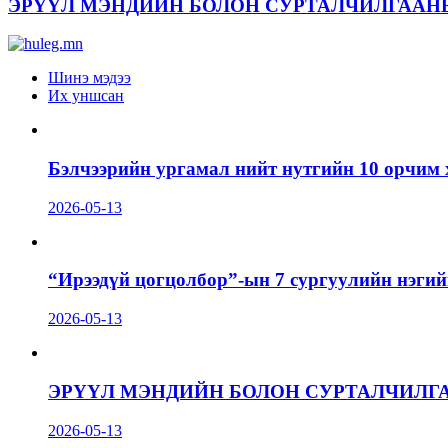
ЭРҮҮЛ МЭНДИЙН БОЛОН СУРТАЛЧИЛГААН
Шинэ мэдээ
Их уншсан
Бэлчээрийн ургамал нийт нутгийн 10 орчим 
2026-05-13
“Ирээдүй цогцолбор”-ын 7 сургуулийн нэгий
2026-05-13
ЭРҮҮЛ МЭНДИЙН БОЛОН СУРТАЛЧИЛГ
2026-05-13