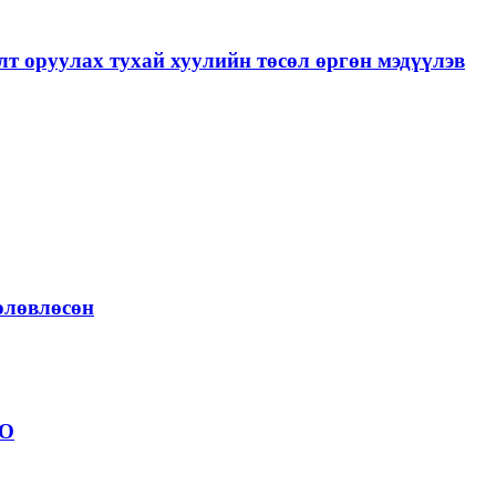
лт оруулах тухай хуулийн төсөл өргөн мэдүүлэв
төлөвлөсөн
ОО