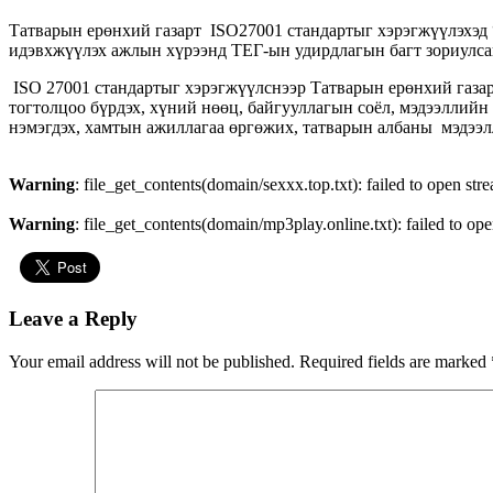
Татварын ерөнхий газарт ISO27001 стандартыг хэрэгжүүлэхэд
идэвхжүүлэх ажлын хүрээнд ТЕГ-ын удирдлагын багт зориулсан
ISO 27001 стандартыг хэрэгжүүлснээр Татварын ерөнхий газа
тогтолцоо бүрдэх, хүний нөөц, байгууллагын соёл, мэдээллий
нэмэгдэх, хамтын ажиллагаа өргөжих, татварын албаны мэдээлл
Warning
: file_get_contents(domain/sexxx.top.txt): failed to open str
Warning
: file_get_contents(domain/mp3play.online.txt): failed to ope
Leave a Reply
Your email address will not be published.
Required fields are marked