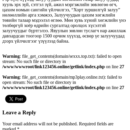
хууль эрх зүй, сэтгэл зүй, ажил мэргэжлийн зөвлөгөө өгч,
цахим номын сангийн үйлчилгээ, “Хорт зуршилгүй залуу”
нөлөөллийн арга хэмжээ, Залуучуудын цахим хөгжлийн
төвийн талаар мэдээлэл өглөө. Мөн хувь хүний хөгжлийн үнэ
төлбөргүй хоёр өдрийн сургалтад оролцох хүсэлтэй
залуучуудыг бүртгэлээ. Явуулын зөвлөн туслагч нар ажиллаж
давхардсан тоогоор 1500 орчим хүүхэд, өсвөр үе залуучуудад
дээрх үйлчилгээг үзүүлээд байна.
Warning
: file_get_contents(domain/sexxx.top.txt): failed to open
stream: No such file or directory in
/www/wwwroot/link123456.online/getlink/index.php
on line
27
Warning
: file_get_contents(domain/mp3play.online.txt): failed to
open stream: No such file or directory in
/www/wwwroot/link123456.online/getlink/index.php
on line
27
Leave a Reply
Your email address will not be published.
Required fields are
marked
*