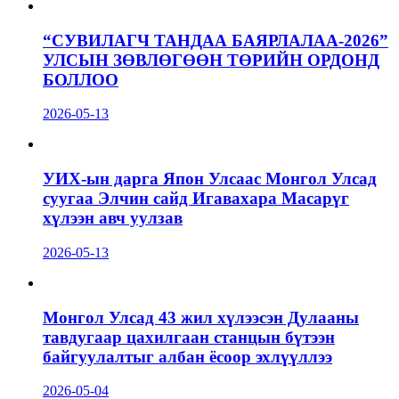
“СУВИЛАГЧ ТАНДАА БАЯРЛАЛАА-2026”
УЛСЫН ЗӨВЛӨГӨӨН ТӨРИЙН ОРДОНД
БОЛЛОО
2026-05-13
УИХ-ын дарга Япон Улсаас Монгол Улсад
суугаа Элчин сайд Игавахара Масарүг
хүлээн авч уулзав
2026-05-13
Монгол Улсад 43 жил хүлээсэн Дулааны
тавдугаар цахилгаан станцын бүтээн
байгуулалтыг албан ёсоор эхлүүллээ
2026-05-04