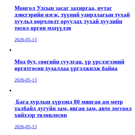
Монгол Улсын засаг захиргаа, нутаг
дэвсгэрийн нэгж, түүний удирдлагын тухай
хуульд өөрчлөлт оруулах тухай хуулийн
төсөл өргөн мэдүүлэв
2026-05-13
Мод бут, сөөгийн суулгац, үр үрслэгээний
өргөтгөсөн худалдаа үргэлжилж байна
2026-05-13
Бага хурлын хүрээнд 80 мянган ам метр
талбайд дугуйн зам, явган зам, авто зогсоол
хийхээр төлөвлөсөн
2026-05-13