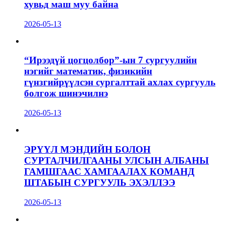
хувьд маш муу байна
2026-05-13
“Ирээдүй цогцолбор”-ын 7 сургуулийн
нэгийг математик, физикийн
гүнзгийрүүлсэн сургалттай ахлах сургууль
болгож шинэчилнэ
2026-05-13
ЭРҮҮЛ МЭНДИЙН БОЛОН
СУРТАЛЧИЛГААНЫ УЛСЫН АЛБАНЫ
ГАМШГААС ХАМГААЛАХ КОМАНД
ШТАБЫН СУРГУУЛЬ ЭХЭЛЛЭЭ
2026-05-13