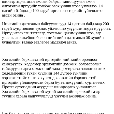
шинээр зарлагдсан ажлын байрыг танилцуулан ажил
олгогчтой иргэдийг холбож өгөх үйлчилгээг үзүүллээ. 14
цагийн байдлаар 100 гаруй иргэн энэ төрлийн үйлчилгээг
авсан байна .
Нийгмийн даатгалын байгууллагууд 14 цагийн байдлаар 200
гаруй хүнд зөвлөн туслах үйлчилгээ үзүүлсэн мэдээ ирүүллээ.
Иргэд ихэвчлэн тэтгэвэр, тэтгэмж, цахим үйлчилгээ, гар
утасны апликейшн болон нийгмийн даатгалын 50 хувийн
буцаалтын талаар зөвлөгөө мэдээлэл авчээ.
Хөгжлийн бэрхшээлтэй иргэдийн нийгмийн оролцоог
сайжруулах, хөдөлмөр эрхлэлтийг дэмжих, боловсролыг
сайжруулах арга хэмжээний талаар мэдээлэл зөвлөгөө өгөх,
хөдөлмөрийн тухай хуулийн 144 дүгээр зүйлийн
хэрэгжилтийг хангах хүрээнд хөгжлийн бэрхшээлтэй
иргэдийн үйлдвэрлэсэн бараа бүтээгдэхүүнийг сурталчлах,
Протез ортопедийн асуудлыг шийдвэрлэх үйлчилгээг
Хөгжлийн бэрхшээлтэй хүний хөгжлийн ерөнхий газар
түүний харьяа байгууллагууд үзүүлэн ажиллаж байна.
Гэр бүл, хүүхэд, залуучуудын хөгжлийн газар залуучуудад