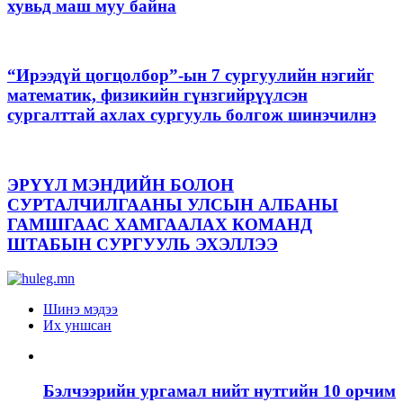
хувьд маш муу байна
“Ирээдүй цогцолбор”-ын 7 сургуулийн нэгийг
математик, физикийн гүнзгийрүүлсэн
сургалттай ахлах сургууль болгож шинэчилнэ
ЭРҮҮЛ МЭНДИЙН БОЛОН
СУРТАЛЧИЛГААНЫ УЛСЫН АЛБАНЫ
ГАМШГААС ХАМГААЛАХ КОМАНД
ШТАБЫН СУРГУУЛЬ ЭХЭЛЛЭЭ
Шинэ мэдээ
Их уншсан
Бэлчээрийн ургамал нийт нутгийн 10 орчим