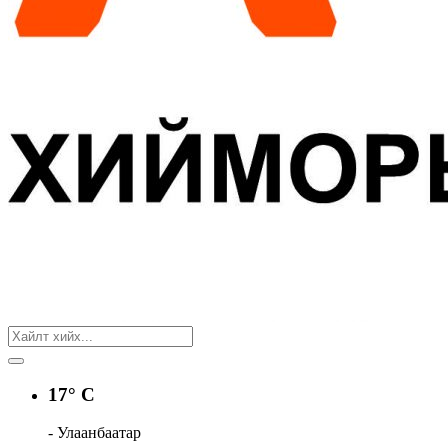
17° C
- Улаанбаатар