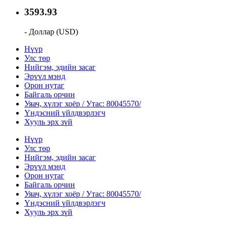
3593.93
- Доллар (USD)
Нүүр
Улс төр
Нийгэм, эдийн засаг
Эрүүл мэнд
Орон нутаг
Байгаль орчин
Уяач, хүлэг хоёр / Утас: 80045570/
Үндэсний үйлдвэрлэгч
Хууль эрх зүй
Нүүр
Улс төр
Нийгэм, эдийн засаг
Эрүүл мэнд
Орон нутаг
Байгаль орчин
Уяач, хүлэг хоёр / Утас: 80045570/
Үндэсний үйлдвэрлэгч
Хууль эрх зүй