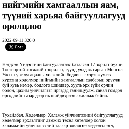
нийгмийн хамгааллын яам,
түүний харьяа байгууллагууд
оролцлоо
2022-09-11
326
0
Нэгдсэн Үндэстний байгууллагаас баталсан 17 зорилт бүхий
Тогтвортой хөгжлийн зорилго, түүнд уялдаж гарсан Монгол
Улсын урт хугацааны хөгжлийн бодлогыг хэрэгжүүлэх
хүрээнд хөдөлмөр нийгмийн хамгааллын салбарын оруулж
буй хувь нэмэр, бодлого шийдвэр, хууль эрх зүйн орчин
болон, цахим үйлчилгээг иргэдэд танилцуулж, санал гомдол
өргөдлийг газар дээр
нь шийдвэрлэн ажиллаж байна.
Тухайлбал, Хөдөлмөр, Халамж үйлчилгээний байгууллагууд
хөдөлмөр эрхлэлтийг дэмжих төсөл хөтөлбөр болон
халамжийн үйлчилгээний талаар зөвлөгөө мэдээлэл өгч,