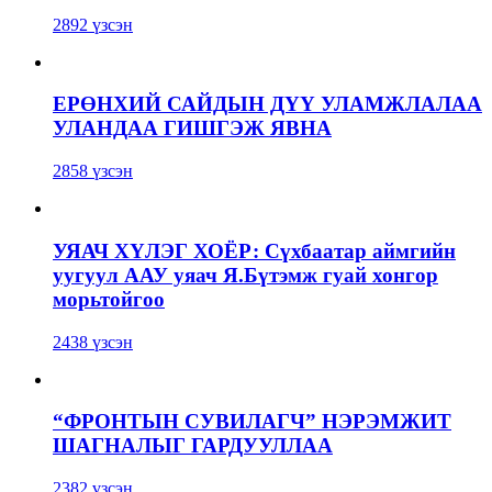
2892 үзсэн
ЕРӨНХИЙ САЙДЫН ДҮҮ УЛАМЖЛАЛАА
УЛАНДАА ГИШГЭЖ ЯВНА
2858 үзсэн
УЯАЧ ХҮЛЭГ ХОЁР: Сүхбаатар аймгийн
уугуул ААУ уяач Я.Бүтэмж гуай хонгор
морьтойгоо
2438 үзсэн
“ФРОНТЫН СУВИЛАГЧ” НЭРЭМЖИТ
ШАГНАЛЫГ ГАРДУУЛЛАА
2382 үзсэн