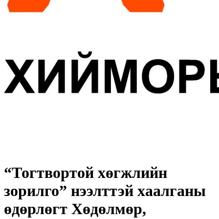
“Тогтвортой хөгжлийн
зорилго” нээлттэй хаалганы
өдөрлөгт Хөдөлмөр,