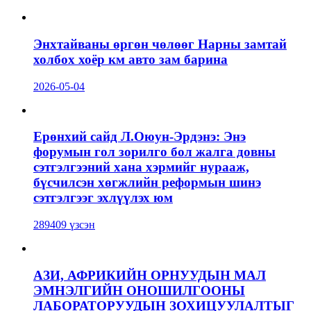
Энхтайваны өргөн чөлөөг Нарны замтай
холбох хоёр км авто зам барина
2026-05-04
Ерөнхий сайд Л.Оюун-Эрдэнэ: Энэ
форумын гол зорилго бол жалга довны
сэтгэлгээний хана хэрмийг нурааж,
бүсчилсэн хөгжлийн реформын шинэ
сэтгэлгээг эхлүүлэх юм
289409 үзсэн
АЗИ, АФРИКИЙН ОРНУУДЫН МАЛ
ЭМНЭЛГИЙН ОНОШИЛГООНЫ
ЛАБОРАТОРУУДЫН ЗОХИЦУУЛАЛТЫГ