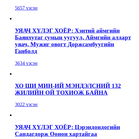
5657 үзсэн
УЯАЧ ХҮЛЭГ ХОЁР: Хэнтий аймгийн
Баянхутаг сумын уугуул, Аймгийн алдарт
уяач, Мужиг овогт Доржсамбуугийн
Ганболд
3634 үзсэн
ХО ШИ МИН-ИЙ МЭНДЭЛСНИЙ 132
ЖИЛИЙН ОЙ ТОХИОЖ БАЙНА
3022 үзсэн
УЯАЧ ХҮЛЭГ ХОЁР: Цэрэндондогийн
Сандагдорж Оонон хартайгаа