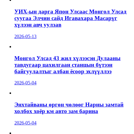
УИХ-ын дарга Япон Улсаас Монгол Улсад
суугаа Элчин сайд Игавахара Масарүг
хүлээн авч уулзав
2026-05-13
Монгол Улсад 43 жил хүлээсэн Дулааны
тавдугаар цахилгаан станцын бүтээн
байгуулалтыг албан ёсоор эхлүүллээ
2026-05-04
Энхтайваны өргөн чөлөөг Нарны замтай
холбох хоёр км авто зам барина
2026-05-04