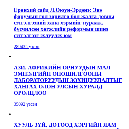
Ерөнхий сайд Л.Оюун-Эрдэнэ: Энэ
форумын гол зорилго бол жалга довны
сэтгэлгээний хана хэрмийг нурааж,
бүсчилсэн хөгжлийн реформын шинэ
сэтгэлгээг эхлүүлэх юм
289435 үзсэн
АЗИ, АФРИКИЙН ОРНУУДЫН МАЛ
ЭМНЭЛГИЙН ОНОШИЛГООНЫ
ЛАБОРАТОРУУДЫН ЗОХИЦУУЛАЛТЫГ
ХАНГАХ ОЛОН УЛСЫН ХУРАЛД
ОРОЛЦЛОО
35092 үзсэн
ХУУЛЬ ЗҮЙ, ДОТООД ХЭРГИЙН ЯАМ