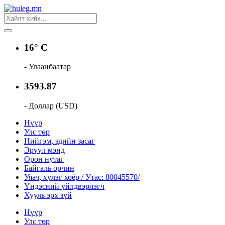
16° C
- Улаанбаатар
3593.87
- Доллар (USD)
Нүүр
Улс төр
Нийгэм, эдийн засаг
Эрүүл мэнд
Орон нутаг
Байгаль орчин
Уяач, хүлэг хоёр / Утас: 80045570/
Үндэсний үйлдвэрлэгч
Хууль эрх зүй
Нүүр
Улс төр