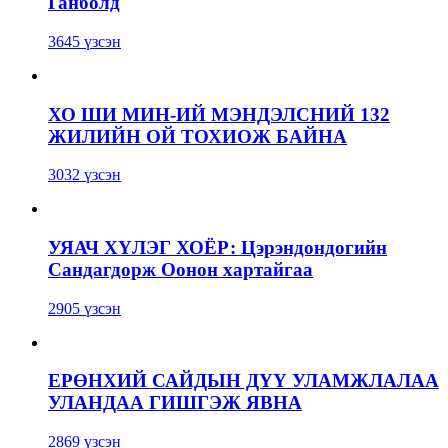
Ганболд
3645 үзсэн
ХО ШИ МИН-ИЙ МЭНДЭЛСНИЙ 132
ЖИЛИЙН ОЙ ТОХИОЖ БАЙНА
3032 үзсэн
УЯАЧ ХҮЛЭГ ХОЁР: Цэрэндондогийн
Сандагдорж Оонон хартайгаа
2905 үзсэн
ЕРӨНХИЙ САЙДЫН ДҮҮ УЛАМЖЛАЛАА
УЛАНДАА ГИШГЭЖ ЯВНА
2869 үзсэн