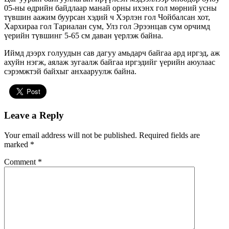
05-ны өдрийн байдлаар манай орны ихэнх гол мөрний усны
түвшин аажим буурсан хэдий ч Хэрлэн гол Чойбалсан хот,
Хархираа гол Тариалан сум, Улз гол Эрээнцав сум орчимд
үерийн түвшинг 5-65 см даван үерлэж байна.
Иймд дээрх голуудын сав дагуу амьдарч байгаа ард иргэд, аж
ахуйн нэгж, аялаж зугаалж байгаа иргэдийг үерийн аюулаас
сэрэмжтэй байхыг анхааруулж байна.
Leave a Reply
Your email address will not be published.
Required fields are
marked
*
Comment
*