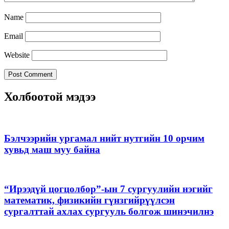
Name
Email
Website
Холбоотой мэдээ
Бэлчээрийн ургамал нийт нутгийн 10 орчим
хувьд маш муу байна
“Ирээдүй цогцолбор”-ын 7 сургуулийн нэгийг
математик, физикийн гүнзгийрүүлсэн
сургалттай ахлах сургууль болгож шинэчилнэ