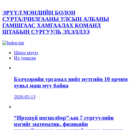
ЭРҮҮЛ МЭНДИЙН БОЛОН
СУРТАЛЧИЛГААНЫ УЛСЫН АЛБАНЫ
ГАМШГААС ХАМГААЛАХ КОМАНД
ШТАБЫН СУРГУУЛЬ ЭХЭЛЛЭЭ
Шинэ мэдээ
Их уншсан
Бэлчээрийн ургамал нийт нутгийн 10 орчим
хувьд маш муу байна
2026-05-13
“Ирээдүй цогцолбор”-ын 7 сургуулийн
нэгийг математик, физикийн