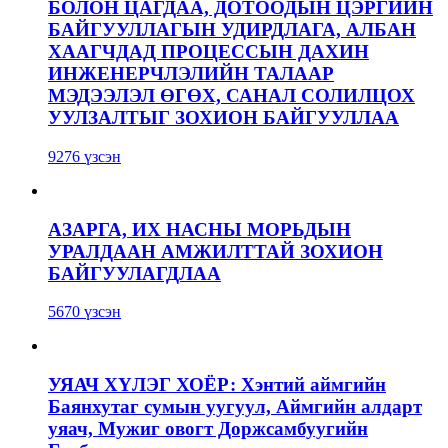
БОЛОН ЦАГДАА, ДОТООДЫН ЦЭРГИЙН
БАЙГУУЛЛАГЫН УДИРДЛАГА, АЛБАН
ХААГЧДАД ПРОЦЕССЫН ДАХИН
ИНЖЕНЕРЧЛЭЛИЙН ТАЛААР
МЭДЭЭЛЭЛ ӨГӨХ, САНАЛ СОЛИЛЦОХ
УУЛЗАЛТЫГ ЗОХИОН БАЙГУУЛЛАА
9276 үзсэн
АЗАРГА, ИХ НАСНЫ МОРЬДЫН
УРАЛДААН АМЖИЛТТАЙ ЗОХИОН
БАЙГУУЛАГДЛАА
5670 үзсэн
УЯАЧ ХҮЛЭГ ХОЁР: Хэнтий аймгийн
Баянхутаг сумын уугуул, Аймгийн алдарт
уяач, Мужиг овогт Доржсамбуугийн