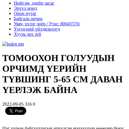
Нийгэм, эдийн засаг
Эрүүл мэнд
Орон нутаг
Байгаль орчин
Уяач, хүлэг хоёр / Утас: 80045570/
Үндэсний үйлдвэрлэгч
Хууль эрх зүй
ТОМООХОН ГОЛУУДЫН
ОРЧИМД ҮЕРИЙН
ТҮВШИНГ 5-65 СМ ДАВАН
ҮЕРЛЭЖ БАЙНА
2022-09-05
316
0
Цаг уурын байгууллагын ирүүлсэн мэдээллээр өнөөдөр буюу