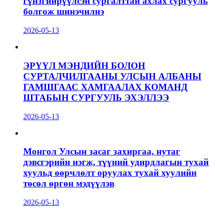
гүнзгийрүүлсэн сургалттай ахлах сургууль
болгож шинэчилнэ
2026-05-13
ЭРҮҮЛ МЭНДИЙН БОЛОН
СУРТАЛЧИЛГААНЫ УЛСЫН АЛБАНЫ
ГАМШГААС ХАМГААЛАХ КОМАНД
ШТАБЫН СУРГУУЛЬ ЭХЭЛЛЭЭ
2026-05-13
Монгол Улсын засаг захиргаа, нутаг
дэвсгэрийн нэгж, түүний удирдлагын тухай
хуульд өөрчлөлт оруулах тухай хуулийн
төсөл өргөн мэдүүлэв
2026-05-13