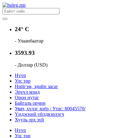
24° C
- Улаанбаатар
3593.93
- Доллар (USD)
Нүүр
Улс төр
Нийгэм, эдийн засаг
Эрүүл мэнд
Орон нутаг
Байгаль орчин
Уяач, хүлэг хоёр / Утас: 80045570/
Үндэсний үйлдвэрлэгч
Хууль эрх зүй
Нүүр
Улс төр