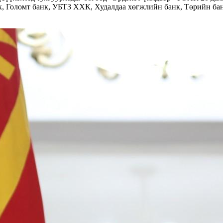
, Голомт банк, УБТЗ ХХК, Худалдаа хөгжлийн банк, Төрийн ба