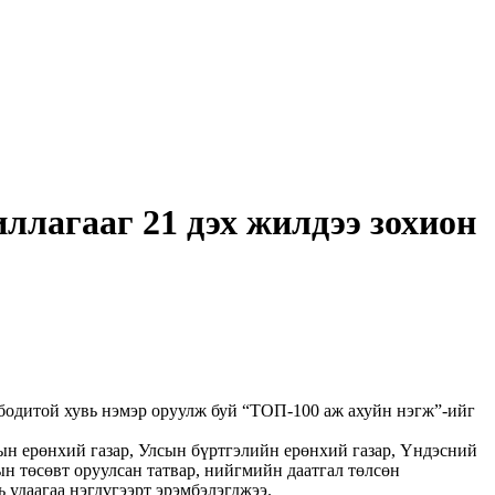
ллагааг 21 дэх жилдээ зохион
одитой хувь нэмэр оруулж буй “ТОП-100 аж ахуйн нэгж”-ийг
ын ерөнхий газар, Улсын бүртгэлийн ерөнхий газар, Үндэсний
н төсөвт оруулсан татвар, нийгмийн даатгал төлсөн
 удаагаа нэгдүгээрт эрэмбэлэгджээ.