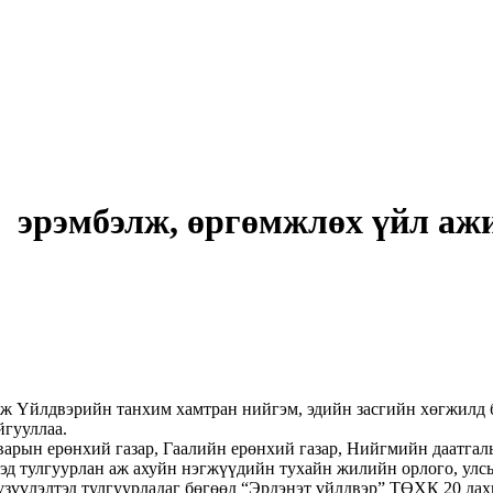
 эрэмбэлж, өргөмжлөх үйл ажи
 Үйлдвэрийн танхим хамтран нийгэм, эдийн засгийн хөгжилд б
айгууллаа.
арын ерөнхий газар, Гаалийн ерөнхий газар, Нийгмийн даатгал
тэд тулгуурлан аж ахуйн нэгжүүдийн тухайн жилийн орлого, улсы
үзүүлэлтэд тулгуурладаг бөгөөд “Эрдэнэт үйлдвэр” ТӨХК 20 дахь