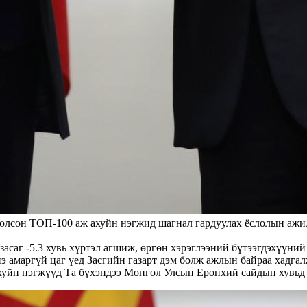
сон ТОП-100 аж ахуйн нэгжид шагнал гардуулах ёслолын ажилла
асаг -5.3 хувь хүртэл агшиж, өргөн хэрэглээний бүтээгдэхүүний
 амаргүй цаг үед Засгийн газарт дэм болж ажлын байраа хадгалж
хуйн нэгжүүд Та бүхэндээ Монгол Улсын Ерөнхий сайдын хувьд 