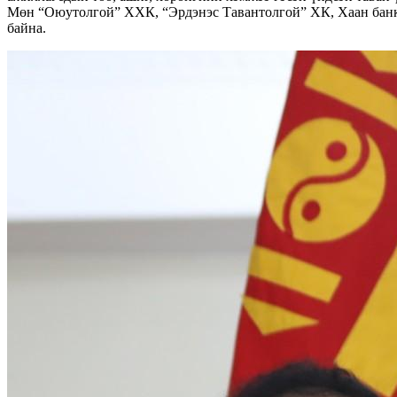
Мөн “Оюутолгой” ХХК, “Эрдэнэс Тавантолгой” ХК, Хаан банк
байна.