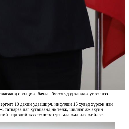
гаанд оролцож, баялаг бүтээгчдэд хандаж үг хэллээ.
 эргэлт 10 дахин удааширч, инфляци 15 хувьд хүрсэн нэн
, татвараа цаг хугацаанд нь төлж, шилдэг аж ахуйн
нийт иргэдийнхээ өмнөөс гүн талархал илэрхийлье.