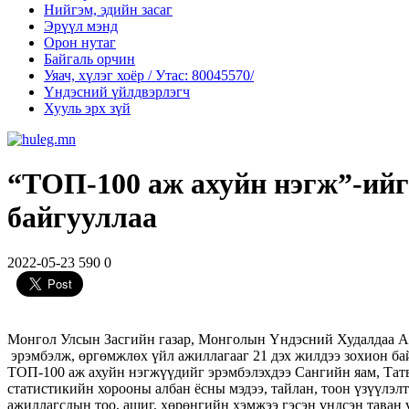
Нийгэм, эдийн засаг
Эрүүл мэнд
Орон нутаг
Байгаль орчин
Уяач, хүлэг хоёр / Утас: 80045570/
Үндэсний үйлдвэрлэгч
Хууль эрх зүй
“ТОП-100 аж ахуйн нэгж”-ийг
байгууллаа
2022-05-23
590
0
Монгол Улсын Засгийн газар, Монголын Үндэсний Худалдаа Аж
эрэмбэлж, өргөмжлөх үйл ажиллагааг 21 дэх жилдээ зохион б
ТОП-100 аж ахуйн нэгжүүдийг эрэмбэлэхдээ Сангийн яам, Татв
статистикийн хорооны албан ёсны мэдээ, тайлан, тоон үзүүлэл
ажиллагсдын тоо, ашиг, хөрөнгийн хэмжээ гэсэн үндсэн таван 