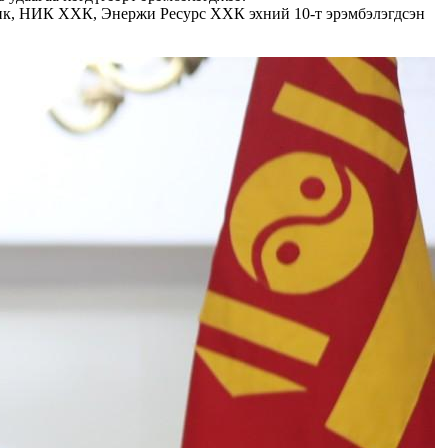
нк, НИК ХХК, Энержи Ресурс ХХК эхний 10-т эрэмбэлэгдсэн