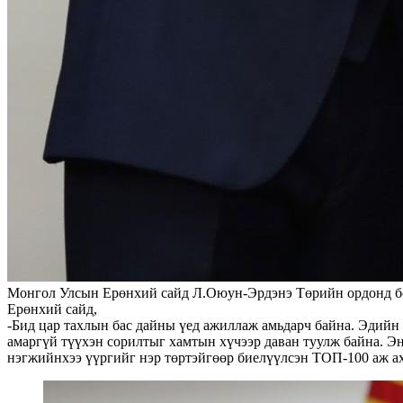
Монгол Улсын Ерөнхий сайд Л.Оюун-Эрдэнэ Төрийн ордонд бол
Ерөнхий сайд,
-Бид цар тахлын бас дайны үед ажиллаж амьдарч байна. Эдийн з
амаргүй түүхэн сорилтыг хамтын хүчээр даван туулж байна. Энэ
нэгжийнхээ үүргийг нэр төртэйгөөр биелүүлсэн ТОП-100 аж а