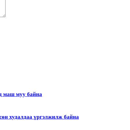
д маш муу байна
гөсөн худалдаа үргэлжилж байна