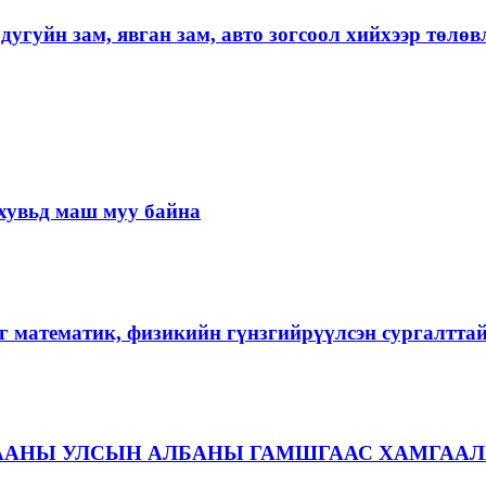
угуйн зам, явган зам, авто зогсоол хийхээр төлөв
хувьд маш муу байна
г математик, физикийн гүнзгийрүүлсэн сургалтта
ААНЫ УЛСЫН АЛБАНЫ ГАМШГААС ХАМГААЛ