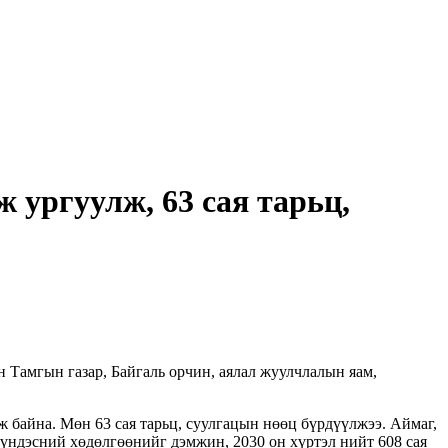
 ургуулж, 63 сая тарьц,
 Тамгын газар, Байгаль орчин, аялал жуулчлалын яам,
 байна. Мөн 63 сая тарьц, суулгацын нөөц бүрдүүлжээ. Аймаг,
а үндэсний хөдөлгөөнийг дэмжин, 2030 он хүртэл нийт 608 сая