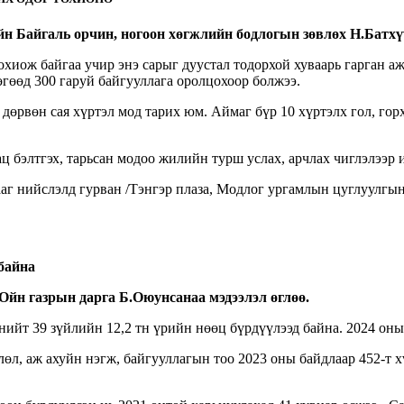
н Байгаль орчин, ногоон хөгжлийн бодлогын зөвлөх Н.Батхүү
хиож байгаа учир энэ сарыг дуустал тодорхой хуваарь гарган а
гөөд 300 гаруй байгууллага оролцохоор болжээ.
дөрвөн сая хүртэл мод тарих юм. Аймаг бүр 10 хүртэлх гол, горх
ц бэлтгэх, тарьсан модоо жилийн турш услах, арчлах чиглэлээр 
аг нийслэлд гурван /Тэнгэр плаза, Модлог ургамлын цуглуулгын 
байна
Ойн газрын дарга Б.Оюунсанаа мэдээлэл өглөө.
ийт 39 зүйлийн 12,2 тн үрийн нөөц бүрдүүлээд байна. 2024 оны
өл, аж ахуйн нэгж, байгууллагын тоо 2023 оны байдлаар 452-т 