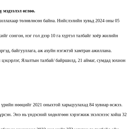
 мэдээлэл өглөө.
жиллахаар төлөвлөсөн байна. Нийслэлийн хувьд 2024 оны 05
ийг сонгон, нэг гол дээр 10 га хүртэл талбайг хоёр жилийн
иргэд, байгууллага, аж ахуйн нэгжтэй хамтран ажиллана.
цэцэрлэг, Ялалтын талбай/ байршилд, 21 аймаг, сумдад зохион
 үрийн нөөцийг 2021 оныхтой харьцуулахад 84 хувиар өсжээ.
хүрсэн. Энэ нь үндэсний хөдөлгөөн хэрэгжиж эхэлснээс хойш 32