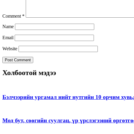
Comment
*
Name
Email
Website
Холбоотой мэдээ
Бэлчээрийн ургамал нийт нутгийн 10 орчим хувь
Мод бут, сөөгийн суулгац, үр үрслэгээний өргөт