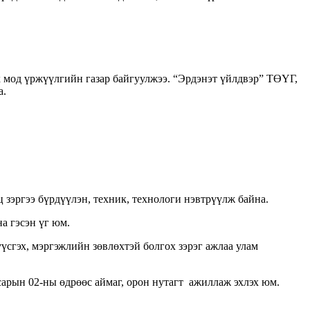
ах мод үржүүлгийн газар байгуулжээ. “Эрдэнэт үйлдвэр” ТӨҮГ,
а.
 зэргээ бүрдүүлэн, техник, технологи нэвтрүүлж байна.
а гэсэн үг юм.
үсгэх, мэргэжлийн зөвлөхтэй болгох зэрэг ажлаа улам
арын 02-ны өдрөөс аймаг, орон нутагт ажиллаж эхлэх юм.