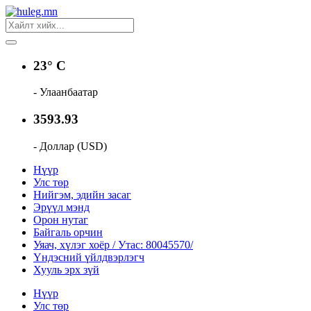
23° C
- Улаанбаатар
3593.93
- Доллар (USD)
Нүүр
Улс төр
Нийгэм, эдийн засаг
Эрүүл мэнд
Орон нутаг
Байгаль орчин
Уяач, хүлэг хоёр / Утас: 80045570/
Үндэсний үйлдвэрлэгч
Хууль эрх зүй
Нүүр
Улс төр