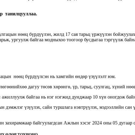
яр танилцууллаа.
 суулгацын нөөц бүрдүүлэн, жилд 17 сая тарьц үржүүлэн бойжуул
рьж, ургуулж байгаа модныхоо тоогоор бусдыгаа тэргүүлж байн
гацын нөөц бүрдүүлсэн нь хамгийн өндөр үзүүлэлт юм.
гөөнийхөө дагуу төсөв хөрөнгө, үр, тарьц, суулгац, хүний нөөц
 ажиллуулж байгаа нь нэг нэгжид дунджаар 10 хүн оногдож байн
н дэмжлэг үзүүлэх, сайн туршлага нэвтрүүлэх, мэдээллийн сан ү
 захирамжаар байгуулагдсан Ажлын хэсэг 2024 оны 05 дугаар с
РИХ ӨДӨР ТОХИОНО