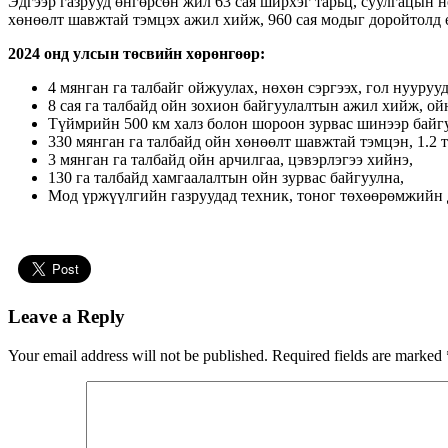
Эдгээр газрууд өнгөрсөн жил 63 сая ширхэг тарьц, суулгацын 
хөнөөлт шавжтай тэмцэх ажил хийж, 960 сая модыг доройтолд 
2024 онд улсын төсвийн хөрөнгөөр
:
4 мянган га талбайг ойжуулах, нөхөн сэргээх, гол нууруу
8 сая га талбайд ойн зохион байгуулалтын ажил хийж, ой
Түймрийн 500 км халз болон шороон зурвас шинээр байгу
330 мянган га талбайд ойн хөнөөлт шавжтай тэмцэн, 1.2 
3 мянган га талбайд ойн арчилгаа, цэвэрлэгээ хийнэ,
130 га талбайд хамгаалалтын ойн зурвас байгуулна,
Мод үржүүлгийн газруудад техник, тоног төхөөрөмжийн 
Leave a Reply
Your email address will not be published.
Required fields are marked