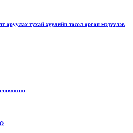
лт оруулах тухай хуулийн төсөл өргөн мэдүүлэв
төлөвлөсөн
ОО