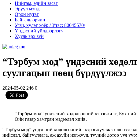
Нийгэм, эдийн засаг
Эрүүл мэнд
Орон нутаг
Байгаль орчин
Уяач, хүлэг хоёр / Утас: 80045570/
Үндэсний үйлдвэрлэгч
Хууль эрх зүй
“Тэрбум мод” үндэсний хөдөлг
суулгацын нөөц бүрдүүлжээ
2024-05-02
246
0
“Тэрбум мод” үндэсний хөдөлгөөний хэрэгжилт, Бүх нийт
Ойн газар хамтран мэдээлэл хийв.
“Тэрбум мод” үндэсний хөдөлгөөнийг хэрэгжүүлж эхэлснээс хой
нийслэл, байгууллага, аж ахуйн нэгжүүд, түүний дотор уул уу