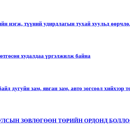
ийн нэгж, түүний удирдлагын тухай хуульд өөрчлө
ргөтгөсөн худалдаа үргэлжилж байна
айд дугуйн зам, явган зам, авто зогсоол хийхээр 
 УЛСЫН ЗӨВЛӨГӨӨН ТӨРИЙН ОРДОНД БОЛЛ