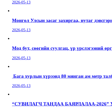
2026-05-13
Монгол Улсын засаг захиргаа, нутаг дэвсгэр
2026-05-13
Мод бут, сөөгийн суулгац, үр үрслэгээний ө
2026-05-13
Бага хурлын хүрээнд 80 мянган ам метр талб
2026-05-13
“СУВИЛАГЧ ТАНДАА БАЯРЛАЛАА-2026”