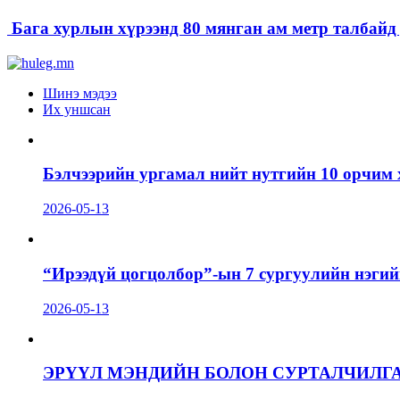
Бага хурлын хүрээнд 80 мянган ам метр талбайд д
Шинэ мэдээ
Их уншсан
Бэлчээрийн ургамал нийт нутгийн 10 орчим 
2026-05-13
“Ирээдүй цогцолбор”-ын 7 сургуулийн нэгий
2026-05-13
ЭРҮҮЛ МЭНДИЙН БОЛОН СУРТАЛЧИЛГ