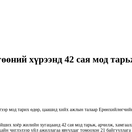
өөний хүрээнд 42 сая мод тарьж
ээр мод тарих өдөр, цаашид хийх ажлын талаар Ерөнхийлөгчийн
ших хоёр жилийн хугацаанд 42 сая мод тарьж, арчилж, хамгаалж
рхайн чиглэлээр үйл ажиллагаа явуулдаг томоохон 21 байгууллаг