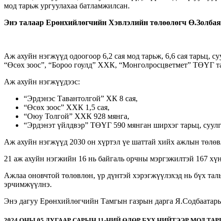
мод тарьж ургуулахаа батламжилсан.
Энэ талаар Ерөнхийлөгчийн Хэвлэлийн төлөөлөгч Ө.Золба
Аж ахуйн нэгжүүд одоогоор 6,2 сая мод тарьж, 6,6 сая тарьц,
“Өсөх зоос”, “Бороо гоулд” ХХК, “Монголросцветмет” ТӨҮГ та
Аж ахуйн нэгжүүдээс:
“Эрдэнэс Тавантолгой” ХК 8 сая,
“Өсөх зоос” ХХК 1,5 сая,
“Оюу Толгой” ХХК 928 мянга,
“Эрдэнэт үйлдвэр” ТӨҮГ 590 мянган ширхэг тарьц, суул
Аж ахуйн нэгжүүд 2030 он хүртэл үе шаттай хийх ажлын төлөвлө
21 аж ахуйн нэгжийн 16 нь байгаль орчны мэргэжилтэй 167 хүн
Ажлаа оновчтой төлөвлөн, үр дүнтэй хэрэгжүүлэхэд нь бүх талы
эрчимжүүлнэ.
Энэ дагуу Ерөнхийлөгчийн Тамгын газрын дарга Я.Содбаатарын
2024 ОНЫ 05 ДУГААР САРЫН 11-НИЙ ӨДӨР БҮХ НИЙТЭЭР МОД ТА