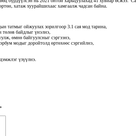
нөөц бүрдүүлсэн нь 2021 онтой харьцуулахад 41 хувиар өсжээ. С
өртөн, хатаж хуурайшихаас хамгаалж чадсан байна.
дын татмыг ойжуулах зорилгоор 3.1 сая мод тарина,
н төлөв байдлыг үнэлнэ,
улж, өмнө байгуулсныг сэргээнэ,
тэрбум модыг доройтолд өртөхөөс сэргийлнэ,
дэмжлэг үзүүлнэ.
*