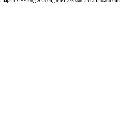
албарын хэмжээнд 2023 онд нийт 273 мянган га талбайд ойн