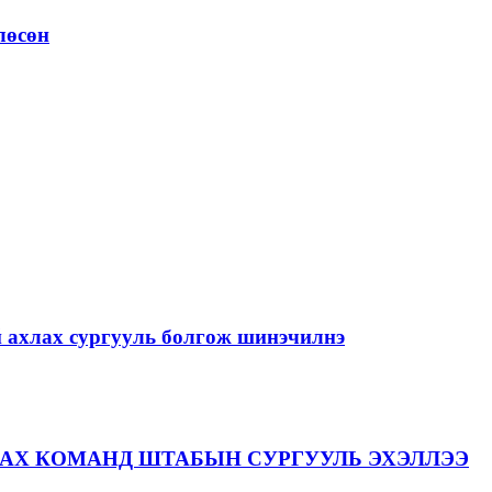
лөсөн
й ахлах сургууль болгож шинэчилнэ
АХ КОМАНД ШТАБЫН СУРГУУЛЬ ЭХЭЛЛЭЭ