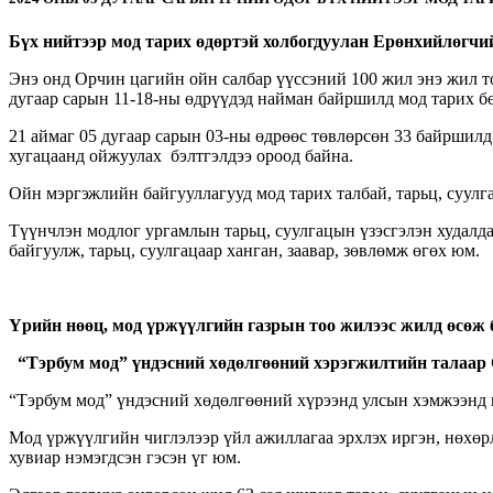
Бүх нийтээр мод тарих өдөртэй холбогдуулан Ерөнхийлөгчий
Энэ онд Орчин цагийн ойн салбар үүссэний 100 жил энэ жил то
дугаар сарын 11-18-ны өдрүүдэд найман байршилд мод тарих бө
21 аймаг 05 дугаар сарын 03-ны өдрөөс төвлөрсөн 33 байршилд 
хугацаанд ойжуулах бэлтгэлдээ ороод байна.
Ойн мэргэжлийн байгууллагууд мод тарих талбай, тарьц, суулга
Түүнчлэн модлог ургамлын тарьц, суулгацын үзэсгэлэн худалда
байгуулж, тарьц, суулгацаар ханган, заавар, зөвлөмж өгөх юм.
Үрийн нөөц, мод үржүүлгийн газрын тоо жилээс жилд өсөж 
“Тэрбум мод” үндэсний хөдөлгөөний хэрэгжилтийн талаар 
“Тэрбум мод” үндэсний хөдөлгөөний хүрээнд улсын хэмжээнд н
Мод үржүүлгийн чиглэлээр үйл ажиллагаа эрхлэх иргэн, нөхөрл
хувиар нэмэгдсэн гэсэн үг юм.