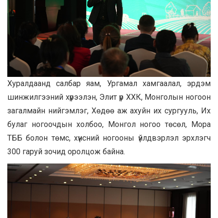
Хуралдаанд салбар яам, Ургамал хамгаалал, эрдэм
шинжилгээний хүрээлэн, Элит үр ХХК, Монголын ногоон
загалмайн нийгэмлэг, Хөдөө аж ахуйн их сургууль, Их
булаг ногоочдын холбоо, Монгол ногоо төсөл, Мора
ТББ болон төмс, хүнсний ногооны үйлдвэрлэл эрхлэгч
300 гаруй зочид оролцож байна.