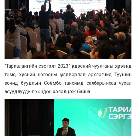
“Тариалангийн сэргэлт 2023” үндэсний чуулганы хүрээнд
төмс, хүнсний ногооны үйлдвэрлэл эрхлэгчид Туушин
зочид буудлын Соёмбо танхимд салбарынхаа чухал
асуудлуудыг хөндөн хэлэлцэж байна.