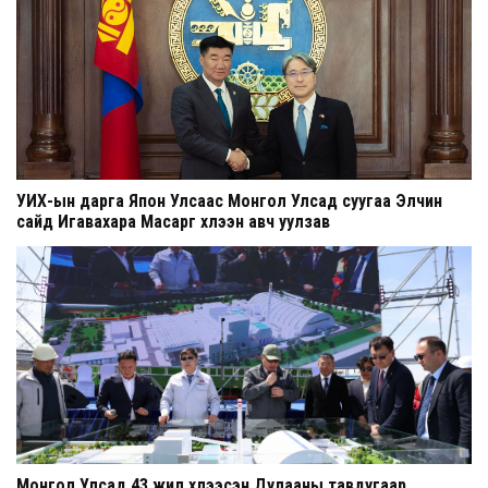
УИХ-ын дарга Япон Улсаас Монгол Улсад суугаа Элчин
сайд Игавахара Масарүг хүлээн авч уулзав
Монгол Улсад 43 жил хүлээсэн Дулааны тавдугаар