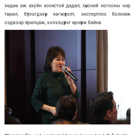
хөдөө аж ахуйн зохистой дадал; хүнсний ногооны нэр
төрөл, бүтээгдэхүүн хөгжүүлэлт, экспортлох боломж
сэдвээр ярилцаж, хэлэлцүүлэг өрнүүлж байна.