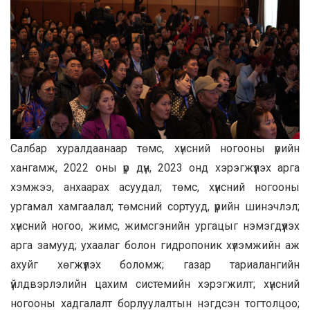
Салбар хуралдаанаар төмс, хүнсний ногооны үрийн
хангамж, 2022 оны үр дүн, 2023 онд хэрэгжүүлэх арга
хэмжээ, анхаарах асуудал; төмс, хүнсний ногооны
ургамал хамгаалал; төмсний сортууд, үрийн шинэчлэл;
хүнсний ногоо, жимс, жимсгэнийн ургацыг нэмэгдүүлэх
арга замууд; ухаалаг болон гидропоник хүлэмжийн аж
ахуйг хөгжүүлэх боломж; газар тариалангийн
үйлдвэрлэлийн цахим системийн хэрэгжилт; хүнсний
ногооны хадгалалт борлуулалтын нэгдсэн тогтолцоо;