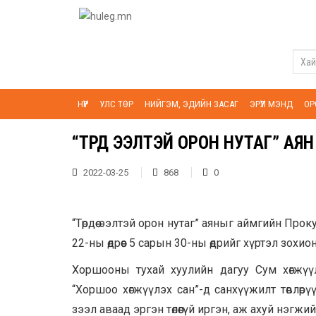
НҮҮР
УЛС ТӨР
НИЙГЭМ, ЭДИЙН ЗАСАГ
ЭРҮҮЛ МЭНД
ОР
“ТӨРДӨӨ ЭЭЛТЭЙ ОРОН НУТАГ” АЯ
2022-03-25
868
0
“Төрдөө ээлтэй орон нутаг” аяныг аймгийн Пр
22-ны өдрөөс 5 сарын 30-ны өдрийг хүртэл зохио
Хоршооны тухай хуулийн дагуу Сум хөгжүүл
“Хоршоо хөгжүүлэх сан”-д санхүүжилт төвлөрү
зээл аваад эргэн төлөөгүй иргэн, аж ахуй нэгж