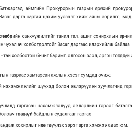
М.Батжаргал, аймгийн Прокурорын газрын ерөнхий прокуро
 Засаг дарга нартай цахим уулзалт хийж аяны зорилго, мэ
хөтөлбөрийн санхүүжилтийг танил тал, ашиг сонирхлын зөрчи
ян чухал ач холбогдолтойг Засаг даргаас илэрхийлж байлаа.
–тай холбоотой бичиг баримт, олгосон зээл, эргэн төлөгдөөгүй
гын газраас хамтарсан ажлын хэсэг сумдад очиж:
ай нэхэмжлэлийг шүүхэд болон эвлэрүүлэн зуучлагчид гар
зуучлалд гаргасан нэхэмжлэлүүд эвлэрлийн гэрээг баталг
овч төлөгдөөгүй байдлын судалгааг гаргах
ндаж хохирлыг нөхөн төлүүлэх зэрэг арга хэмжээ авах юм.