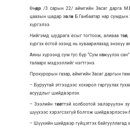
Өнөөдөр /3 сарын 22/ аймгийн Засаг дарга 
цаазын шадар зөвлөх Б.Ганбаатар нар сумдын
хүргэлээ.
Нийгэмд шудрага ёсыг тогтоож, аливаа төсөл, 
хүргэх ёстой эзэнд нь хуваарилахад энэхүү а
Аяны хүрээнд сум тус бүр “Сум хөгжүүлэх сан” 
талаарх мэдээллийг нэгтгэнэ.
Прокурорын газар, аймгийн Засаг даргын там
– Буруутай этгээдээс хохирол гаргуулах тух
асуудлыг шийдвэрлэх
– Зээлийн төлөлттэй холбоотой эвлэрүүлэн 
шүүхээс хэрэгсэхгүй болгож шийдвэрлэсэн бол
– Шүүхийн шийдвэр гүйцэтгэх байгууллагад ха