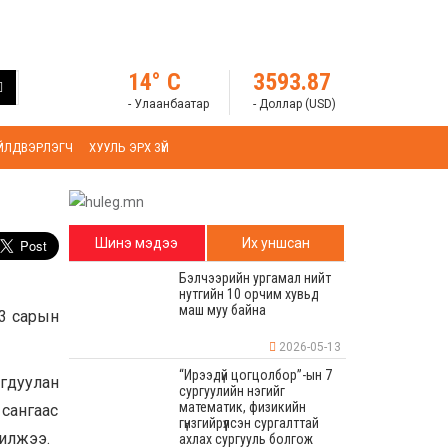
14° C
3593.87
- Улаанбаатар
- Доллар (USD)
ҮЙЛДВЭРЛЭГЧ
ХУУЛЬ ЭРХ ЗҮЙ
Шинэ мэдээ
Их уншсан
Бэлчээрийн ургамал нийт
нутгийн 10 орчим хувьд
маш муу байна
 3 сарын
2026-05-13
“Ирээдүй цогцолбор”-ын 7
гдуулан
сургуулийн нэгийг
математик, физикийн
 сангаас
гүнзгийрүүлсэн сургалттай
чилжээ.
ахлах сургууль болгож