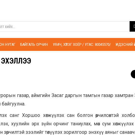
ОН НУТАГ
БАЙГАЛЬ ОРЧИН
УЯАЧ, ХҮЛЭГ ХОЁР / УТАС: 80045570/
ҮНДЭСНИЙ 
Н ЭХЭЛЛЭЭ
окурорын газар, аймгийн Засаг даргын тамгын газар хамтран
н байгуулна.
эх санг Хоршоо хөгжүүлэх сан болгон өөрчилсөнтэй холбо
үлэх, хуулийн эрх зүйн орчинг таниулах, мөн сум хөгжүүлэх
ийн зөрчилтэй зээлийг төлүүлэх зорилгоор энэхүү аяныг санаа