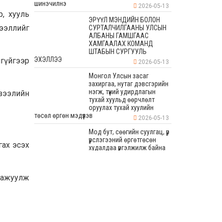
шинэчилнэ
2026-05-13
р, хууль
ЭРҮҮЛ МЭНДИЙН БОЛОН
дээллийг
СУРТАЛЧИЛГААНЫ УЛСЫН
АЛБАНЫ ГАМШГААС
ХАМГААЛАХ КОМАНД
ШТАБЫН СУРГУУЛЬ
ЭХЭЛЛЭЭ
лгүйгээр
2026-05-13
Монгол Улсын засаг
захиргаа, нутаг дэвсгэрийн
нэгж, түүний удирдлагын
 зээлийн
тухай хуульд өөрчлөлт
оруулах тухай хуулийн
төсөл өргөн мэдүүлэв
2026-05-13
Мод бут, сөөгийн суулгац, үр
үрслэгээний өргөтгөсөн
гах эсэх
худалдаа үргэлжилж байна
2026-05-13
аажуулж
Бага хурлын хүрээнд 80
мянган ам метр талбайд
дугуйн зам, явган зам, авто
зогсоол хийхээр
төлөвлөсөн
2026-05-13