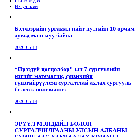
Шинэ мэдээ
Их уншсан
Бэлчээрийн ургамал нийт нутгийн 10 орчим
хувьд маш муу байна
2026-05-13
“Ирээдүй цогцолбор”-ын 7 сургуулийн
нэгийг математик, физикийн
гүнзгийрүүлсэн сургалттай ахлах сургууль
болгож шинэчилнэ
2026-05-13
ЭРҮҮЛ МЭНДИЙН БОЛОН
СУРТАЛЧИЛГААНЫ УЛСЫН АЛБАНЫ