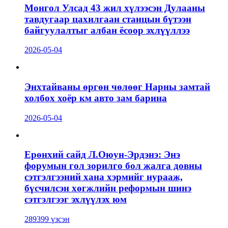
Монгол Улсад 43 жил хүлээсэн Дулааны
тавдугаар цахилгаан станцын бүтээн
байгуулалтыг албан ёсоор эхлүүллээ
2026-05-04
Энхтайваны өргөн чөлөөг Нарны замтай
холбох хоёр км авто зам барина
2026-05-04
Ерөнхий сайд Л.Оюун-Эрдэнэ: Энэ
форумын гол зорилго бол жалга довны
сэтгэлгээний хана хэрмийг нурааж,
бүсчилсэн хөгжлийн реформын шинэ
сэтгэлгээг эхлүүлэх юм
289399 үзсэн