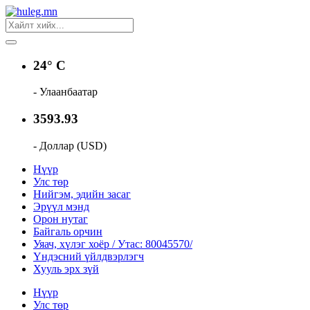
24° C
- Улаанбаатар
3593.93
- Доллар (USD)
Нүүр
Улс төр
Нийгэм, эдийн засаг
Эрүүл мэнд
Орон нутаг
Байгаль орчин
Уяач, хүлэг хоёр / Утас: 80045570/
Үндэсний үйлдвэрлэгч
Хууль эрх зүй
Нүүр
Улс төр