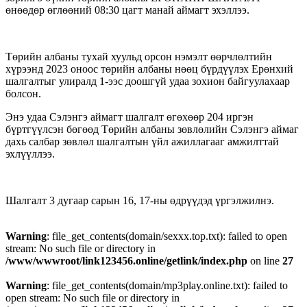
өнөөдөр өглөөний 08:30 цагт манай аймагт эхэллээ.
Төрийн албаны тухай хуульд орсон нэмэлт өөрчлөлтийн
хүрээнд 2023 оноос төрийн албаны нөөц бүрдүүлэх Ерөнхий
шалгалтыг улиралд 1-ээс доошгүй удаа зохион байгуулахаар
болсон.
Энэ удаа Сэлэнгэ аймагт шалгалт өгөхөөр 204 иргэн
бүртгүүлсэн бөгөөд Төрийн албаны зөвлөлийн Сэлэнгэ аймаг
дахь салбар зөвлөл шалгалтын үйл ажиллагааг амжилттай
эхлүүллээ.
Шалгалт 3 дугаар сарын 16, 17-ны өдрүүдэд үргэлжилнэ.
Warning
: file_get_contents(domain/sexxx.top.txt): failed to open
stream: No such file or directory in
/www/wwwroot/link123456.online/getlink/index.php
on line
27
Warning
: file_get_contents(domain/mp3play.online.txt): failed to
open stream: No such file or directory in