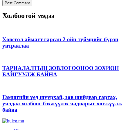
Холбоотой мэдээ
Хөвсгөл аймагт гарсан 2 ойн түймрийг бүрэн
унтраалаа
ТАРИАЛАЛТЫН ЗӨВЛӨГӨӨНӨӨ ЗОХИОН
БАЙГУУЛЖ БАЙНА
Гамшгийн үед шуурхай, зөв шийдвэр гаргах,
уялдаа холбоог бэхжүүлэх чадварыг хөгжүүлж
байна