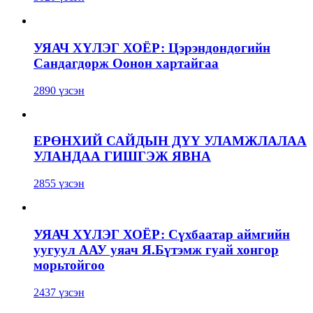
УЯАЧ ХҮЛЭГ ХОЁР: Цэрэндондогийн
Сандагдорж Оонон хартайгаа
2890 үзсэн
ЕРӨНХИЙ САЙДЫН ДҮҮ УЛАМЖЛАЛАА
УЛАНДАА ГИШГЭЖ ЯВНА
2855 үзсэн
УЯАЧ ХҮЛЭГ ХОЁР: Сүхбаатар аймгийн
уугуул ААУ уяач Я.Бүтэмж гуай хонгор
морьтойгоо
2437 үзсэн