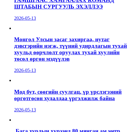
ГАМШГААС ХАМГААЛАХ КОМАНД
ШТАБЫН СУРГУУЛЬ ЭХЭЛЛЭЭ
2026-05-13
Монгол Улсын засаг захиргаа, нутаг
дэвсгэрийн нэгж, түүний удирдлагын тухай
хуульд өөрчлөлт оруулах тухай хуулийн
төсөл өргөн мэдүүлэв
2026-05-13
Мод бут, сөөгийн суулгац, үр үрслэгээний
өргөтгөсөн худалдаа үргэлжилж байна
2026-05-13
Бага хурлын хүрээнд 80 мянган ам метр