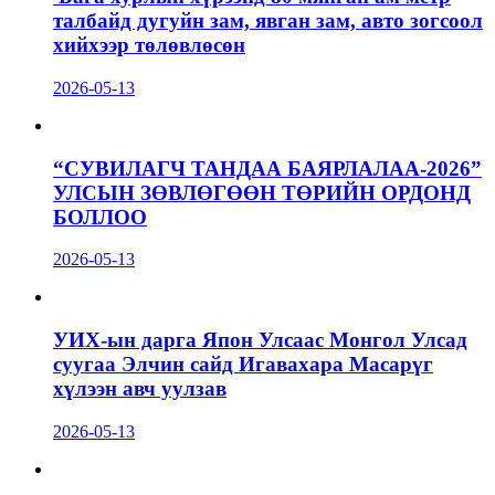
талбайд дугуйн зам, явган зам, авто зогсоол
хийхээр төлөвлөсөн
2026-05-13
“СУВИЛАГЧ ТАНДАА БАЯРЛАЛАА-2026”
УЛСЫН ЗӨВЛӨГӨӨН ТӨРИЙН ОРДОНД
БОЛЛОО
2026-05-13
УИХ-ын дарга Япон Улсаас Монгол Улсад
суугаа Элчин сайд Игавахара Масарүг
хүлээн авч уулзав
2026-05-13