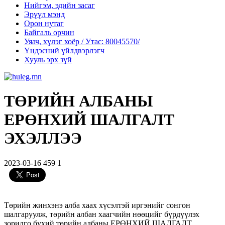
Нийгэм, эдийн засаг
Эрүүл мэнд
Орон нутаг
Байгаль орчин
Уяач, хүлэг хоёр / Утас: 80045570/
Үндэсний үйлдвэрлэгч
Хууль эрх зүй
ТӨРИЙН АЛБАНЫ
ЕРӨНХИЙ ШАЛГАЛТ
ЭХЭЛЛЭЭ
2023-03-16
459
1
Төрийн жинхэнэ алба хаах хүсэлтэй иргэнийг сонгон
шалгаруулж, төрийн албан хаагчийн нөөцийг бүрдүүлэх
зорилго бүхий төрийн
албаны ЕРӨНХИЙ ШАЛГАЛТ