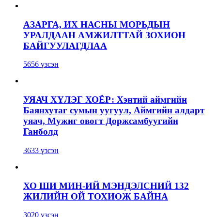
АЗАРГА, ИХ НАСНЫ МОРЬДЫН
УРАЛДААН АМЖИЛТТАЙ ЗОХИОН
БАЙГУУЛАГДЛАА
5656 үзсэн
УЯАЧ ХҮЛЭГ ХОЁР: Хэнтий аймгийн
Баянхутаг сумын уугуул, Аймгийн алдарт
уяач, Мужиг овогт Доржсамбуугийн
Ганболд
3633 үзсэн
ХО ШИ МИН-ИЙ МЭНДЭЛСНИЙ 132
ЖИЛИЙН ОЙ ТОХИОЖ БАЙНА
3020 үзсэн