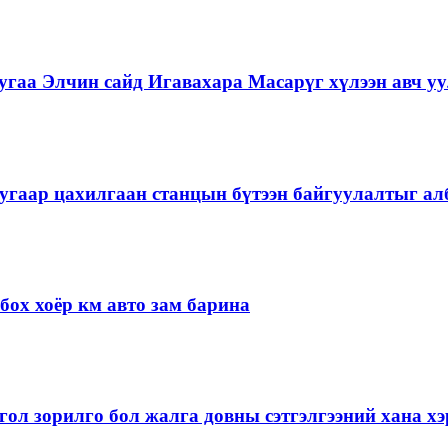
гаа Элчин сайд Игавахара Масарүг хүлээн авч уу
угаар цахилгаан станцын бүтээн байгуулалтыг алб
ох хоёр км авто зам барина
ол зорилго бол жалга довны сэтгэлгээний хана 