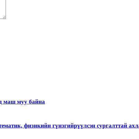
д маш муу байна
тематик, физикийн гүнзгийрүүлсэн сургалттай ах