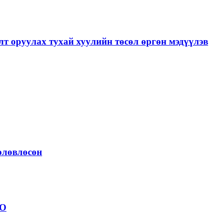
лт оруулах тухай хуулийн төсөл өргөн мэдүүлэв
төлөвлөсөн
ОО