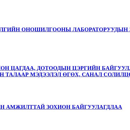
ЭЛГИЙН ОНОШИЛГООНЫ ЛАБОРАТОРУУДЫН 
ЛОН ЦАГДАА, ДОТООДЫН ЦЭРГИЙН БАЙГУУЛ
 ТАЛААР МЭДЭЭЛЭЛ ӨГӨХ, САНАЛ СОЛИЛЦ
АН АМЖИЛТТАЙ ЗОХИОН БАЙГУУЛАГДЛАА