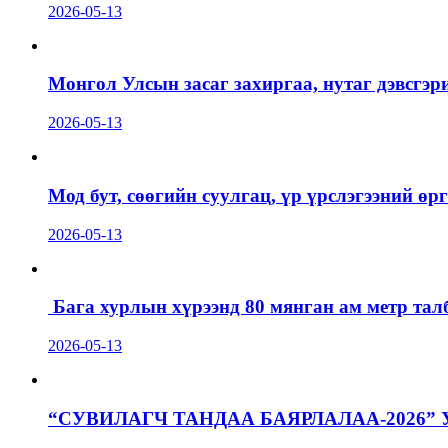
2026-05-13
Монгол Улсын засаг захиргаа, нутаг дэвсгэр
2026-05-13
Мод бут, сөөгийн суулгац, үр үрслэгээний ө
2026-05-13
Бага хурлын хүрээнд 80 мянган ам метр талб
2026-05-13
“СУВИЛАГЧ ТАНДАА БАЯРЛАЛАА-2026”