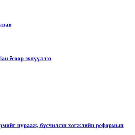
лзав
ан ёсоор эхлүүллээ
хэрмийг нурааж, бүсчилсэн хөгжлийн реформын