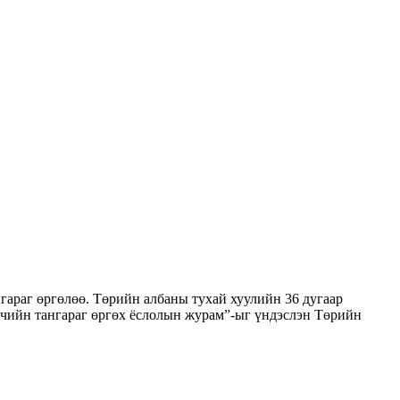
гараг өргөлөө. Төрийн албаны тухай хуулийн 36 дугаар
агчийн тангараг өргөх ёслолын журам”-ыг үндэслэн Төрийн