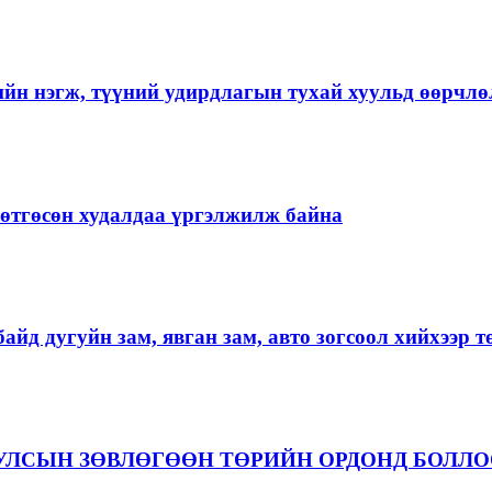
ийн нэгж, түүний удирдлагын тухай хуульд өөрчлө
ргөтгөсөн худалдаа үргэлжилж байна
айд дугуйн зам, явган зам, авто зогсоол хийхээр 
 УЛСЫН ЗӨВЛӨГӨӨН ТӨРИЙН ОРДОНД БОЛЛ