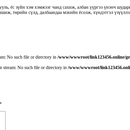
ууль, ёс зүйн хэм хэмжээг чанд сахиж, албан үүргээ үнэнч шудар
ншиж, төрийн сүлд, далбаандаа мэхийн ёсолж, хүндэтгэл үзүүллэ
eam: No such file or directory in
/www/wwwroot/link123456.online/ge
n stream: No such file or directory in
/www/wwwroot/link123456.onlin
*