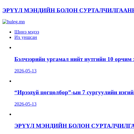
ЭРҮҮЛ МЭНДИЙН БОЛОН СУРТАЛЧИЛГААН
Шинэ мэдээ
Их уншсан
Бэлчээрийн ургамал нийт нутгийн 10 орчим 
2026-05-13
“Ирээдүй цогцолбор”-ын 7 сургуулийн нэгий
2026-05-13
ЭРҮҮЛ МЭНДИЙН БОЛОН СУРТАЛЧИЛГ