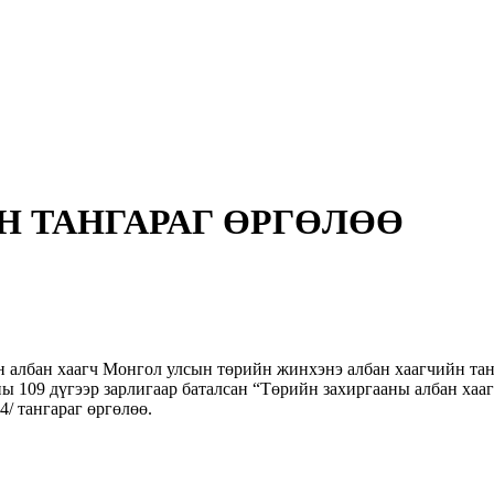
Н ТАНГАРАГ ӨРГӨЛӨӨ
 албан хаагч Монгол улсын төрийн жинхэнэ албан хаагчийн тан
ны 109 дүгээр зарлигаар баталсан “Төрийн захиргааны албан ха
4/ тангараг өргөлөө.