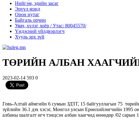
Нийгэм, эдийн засаг
Эрүүл мэнд
Орон нутаг
Байгаль орчин
Уяач, хүлэг хоёр / Утас: 80045570/
Үндэсний үйлдвэрлэгч
Хууль эрх зүй
ТӨРИЙН АЛБАН ХААГЧИЙ
2023-02-14
593
0
Говь-Алтай аймгийн 6 сумын ЗДТГ, 15 байгууллагын 75 төрийн
зүйлийн 36.1 дэх хэсэг, Монгол улсын Ерөнхийлөгчийн 1995 о
албаны шалгалт өгч тэнцсэн албан хаагчид өнөөдөр /02 сарын 1