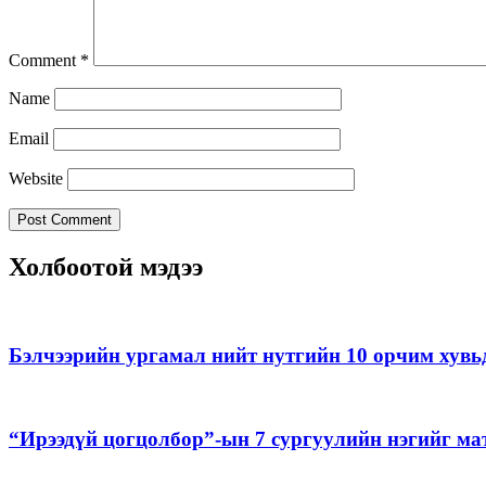
Comment
*
Name
Email
Website
Холбоотой мэдээ
Бэлчээрийн ургамал нийт нутгийн 10 орчим хувь
“Ирээдүй цогцолбор”-ын 7 сургуулийн нэгийг ма