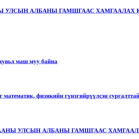
Ы УЛСЫН АЛБАНЫ ГАМШГААС ХАМГААЛАХ 
хувьд маш муу байна
г математик, физикийн гүнзгийрүүлсэн сургалтта
ААНЫ УЛСЫН АЛБАНЫ ГАМШГААС ХАМГААЛ