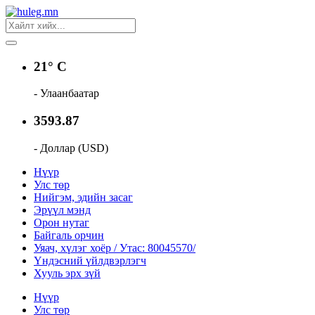
21° C
- Улаанбаатар
3593.87
- Доллар (USD)
Нүүр
Улс төр
Нийгэм, эдийн засаг
Эрүүл мэнд
Орон нутаг
Байгаль орчин
Уяач, хүлэг хоёр / Утас: 80045570/
Үндэсний үйлдвэрлэгч
Хууль эрх зүй
Нүүр
Улс төр