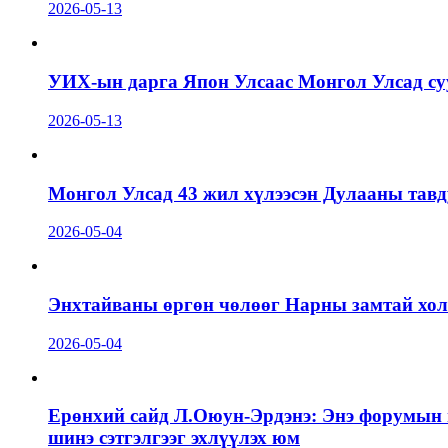
2026-05-13
УИХ-ын дарга Япон Улсаас Монгол Улсад суу
2026-05-13
Монгол Улсад 43 жил хүлээсэн Дулааны тавд
2026-05-04
Энхтайваны өргөн чөлөөг Нарны замтай холб
2026-05-04
Ерөнхий сайд Л.Оюун-Эрдэнэ: Энэ форумын г
шинэ сэтгэлгээг эхлүүлэх юм