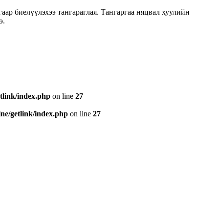
гаар биелүүлэхээ тангараглая. Тангаргаа няцвал хуулийн
э.
tlink/index.php
on line
27
e/getlink/index.php
on line
27