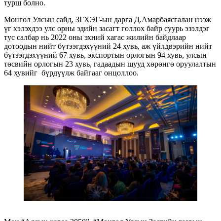
турш болно.
Монгол Улсын сайд, ЗГХЭГ-ын дарга Д.Амарбаясгалан нээж
үг хэлэхдээ улс орны эдийн засагт голлох байр суурь эзэлдэг
тус салбар нь 2022 оны эхний хагас жилийн байдлаар
дотоодын нийт бүтээгдэхүүний 24 хувь, аж үйлдвэрийн нийт
бүтээгдэхүүний 67 хувь, экспортын орлогын 94 хувь, улсын
төсвийн орлогын 23 хувь, гадаадын шууд хөрөнгө оруулалтын
64 хувийг бүрдүүлж байгааг онцоллоо.