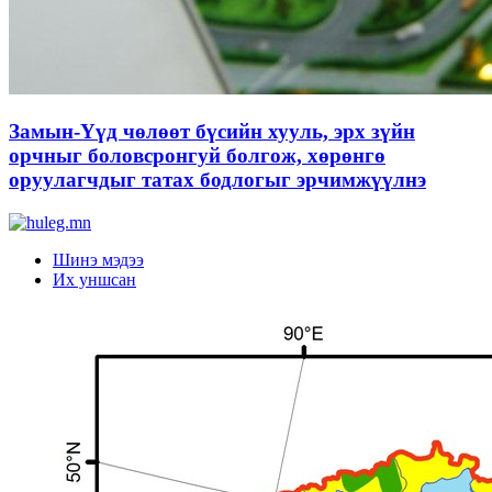
Замын-Үүд чөлөөт бүсийн хууль, эрх зүйн
орчныг боловсронгуй болгож, хөрөнгө
оруулагчдыг татах бодлогыг эрчимжүүлнэ
Шинэ мэдээ
Их уншсан