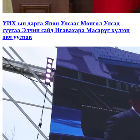
УИХ-ын дарга Япон Улсаас Монгол Улсад
суугаа Элчин сайд Игавахара Масарүг хүлээн
авч уулзав