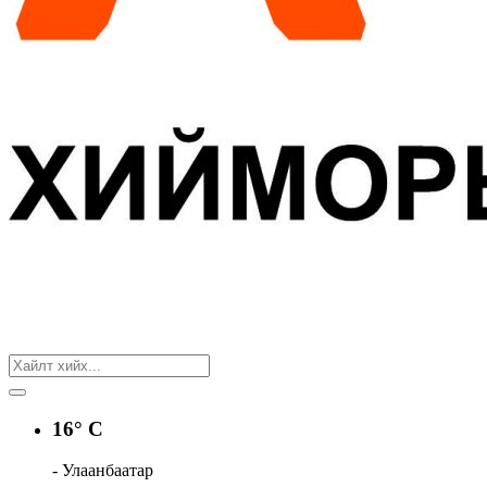
16° C
- Улаанбаатар