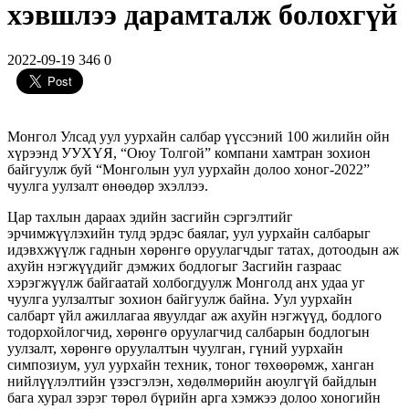
хэвшлээ дарамталж болохгүй
2022-09-19
346
0
Монгол Улсад уул уурхайн салбар үүссэний 100 жилийн ойн
хүрээнд УУХҮЯ, “Оюу Толгой” компани хамтран зохион
байгуулж буй “Монголын уул уурхайн долоо хоног-2022”
чуулга уулзалт өнөөдөр эхэллээ.
Цар тахлын дараах эдийн засгийн сэргэлтийг
эрчимжүүлэхийн тулд эрдэс баялаг, уул уурхайн салбарыг
идэвхжүүлж гаднын хөрөнгө оруулагчдыг татах, дотоодын аж
ахуйн нэгжүүдийг дэмжих бодлогыг Засгийн газраас
хэрэгжүүлж байгаатай холбогдуулж Монголд анх удаа уг
чуулга уулзалтыг зохион байгуулж байна. Уул уурхайн
салбарт үйл ажиллагаа явуулдаг аж ахуйн нэгжүүд, бодлого
тодорхойлогчид, хөрөнгө оруулагчид салбарын бодлогын
уулзалт, хөрөнгө оруулалтын чуулган, гүний уурхайн
симпозиум, уул уурхайн техник, тоног төхөөрөмж, ханган
нийлүүлэлтийн үзэсгэлэн, хөдөлмөрийн аюулгүй байдлын
бага хурал зэрэг төрөл бүрийн арга хэмжээ долоо хоногийн