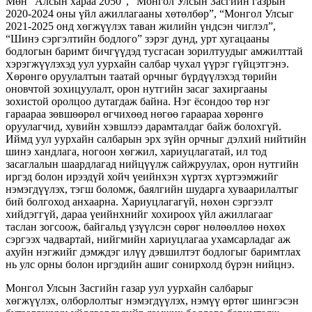
Мөн “Алсын хараа 2050”, “Монгол Улсын Засгийн газрын
2020-2024 оны үйл ажиллагааны хөтөлбөр”, “Монгол Улсыг
2021-2025 онд хөгжүүлэх таван жилийн үндсэн чиглэл”,
“Шинэ сэргэлтийн бодлого” зэрэг дунд, урт хугацааны
бодлогын баримт бичгүүдэд тусгасан зорилтуудыг амжилттай
хэрэгжүүлэхэд уул уурхайн салбар чухал үүрэг гүйцэтгэнэ.
Хөрөнгө оруулалтын таатай орчныг бүрдүүлэхэд төрийн
оновчтой зохицуулалт, орон нутгийн засаг захиргааны
зохистой оролцоо дутагдаж байна. Нэг ёсондоо төр нэг
гараараа зөвшөөрөл өгчихөөд нөгөө гараараа хөрөнгө
оруулагчид, хувийн хэвшлээ дарамталдаг байж болохгүй.
Иймд уул уурхайн салбарын эрх зүйн орчныг дэлхий нийтийн
шинэ хандлага, ногоон хөгжил, хариуцлагатай, ил тод
засаглалын шаардлагад нийцүүлж сайжруулах, орон нутгийн
иргэд болон ирээдүй хойч үеийнхэн хүртэх хүртээмжийг
нэмэгдүүлэх, тэгш боломж, баялгийн шударга хуваарилалтыг
бий болгоход анхаарна. Хариуцлагагүй, нөхөн сэргээлт
хийдэггүй, дараа үеийнхнийг хохироох үйл ажиллагааг
таслан зогсоож, байгальд үзүүлсэн сөрөг нөлөөллөө нөхөх
сэргээх чадвартай, нийгмийн хариуцлагаа ухамсарладаг аж
ахуйн нэгжийг дэмждэг илүү дэвшилтэт бодлогыг баримтлах
нь улс орны болон иргэдийн ашиг сонирхолд бүрэн нийцнэ.
Монгол Улсын Засгийн газар уул уурхайн салбарыг
хөгжүүлэх, олборлолтыг нэмэгдүүлэх, нэмүү өртөг шингэсэн