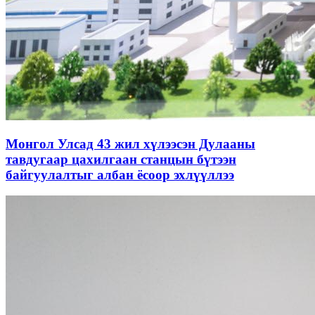
Монгол Улсад 43 жил хүлээсэн Дулааны
тавдугаар цахилгаан станцын бүтээн
байгуулалтыг албан ёсоор эхлүүллээ