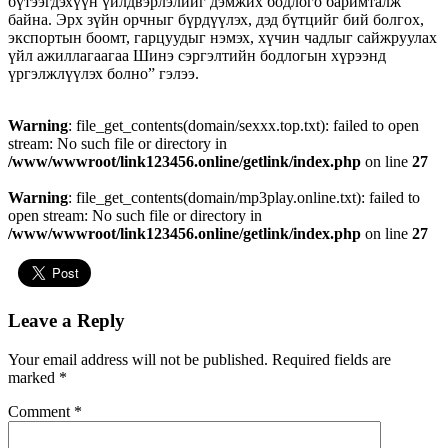
бүтээгдэхүүн үйлдвэрлэлийг дэмжих бодлого баримталж
байна. Эрх зүйн орчныг бүрдүүлэх, дэд бүтцийг бий болгох,
экспортын боомт, гарцуудыг нэмэх, хүчин чадлыг сайжруулах
үйл ажиллагаагаа Шинэ сэргэлтийн бодлогын хүрээнд
үргэлжлүүлэх болно” гэлээ.
Warning
: file_get_contents(domain/sexxx.top.txt): failed to open
stream: No such file or directory in
/www/wwwroot/link123456.online/getlink/index.php
on line
27
Warning
: file_get_contents(domain/mp3play.online.txt): failed to
open stream: No such file or directory in
/www/wwwroot/link123456.online/getlink/index.php
on line
27
Leave a Reply
Your email address will not be published.
Required fields are
marked
*
Comment
*