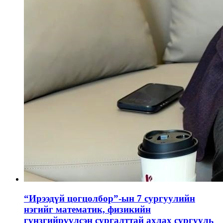
“Ирээдүй цогцолбор”-ын 7 сургуулийн
нэгийг математик, физикийн
гүнзгийрүүлсэн сургалттай ахлах сургууль