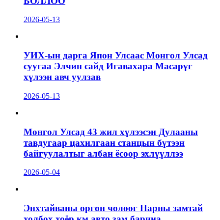
БОЛЛОО
2026-05-13
УИХ-ын дарга Япон Улсаас Монгол Улсад
суугаа Элчин сайд Игавахара Масарүг
хүлээн авч уулзав
2026-05-13
Монгол Улсад 43 жил хүлээсэн Дулааны
тавдугаар цахилгаан станцын бүтээн
байгуулалтыг албан ёсоор эхлүүллээ
2026-05-04
Энхтайваны өргөн чөлөөг Нарны замтай
холбох хоёр км авто зам барина