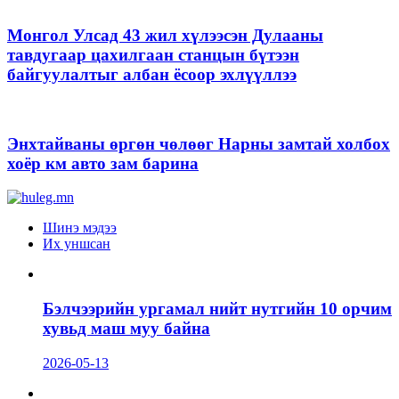
Монгол Улсад 43 жил хүлээсэн Дулааны
тавдугаар цахилгаан станцын бүтээн
байгуулалтыг албан ёсоор эхлүүллээ
Энхтайваны өргөн чөлөөг Нарны замтай холбох
хоёр км авто зам барина
Шинэ мэдээ
Их уншсан
Бэлчээрийн ургамал нийт нутгийн 10 орчим
хувьд маш муу байна
2026-05-13