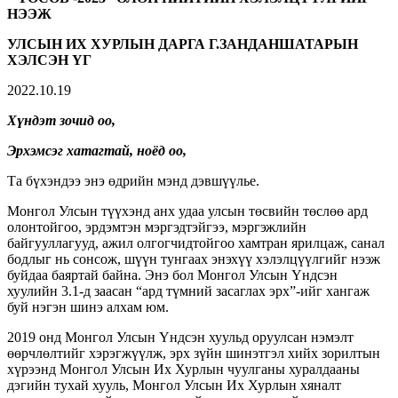
НЭЭЖ
УЛСЫН ИХ ХУРЛЫН ДАРГА Г.ЗАНДАНШАТАРЫН
ХЭЛСЭН ҮГ
2022.10.19
Хүндэт зочид оо,
Эрхэмсэг хатагтай, ноёд оо,
Та бүхэндээ энэ өдрийн мэнд дэвшүүлье.
Монгол Улсын түүхэнд анх удаа улсын төсвийн төслөө ард
олонтойгоо, эрдэмтэн мэргэдтэйгээ, мэргэжлийн
байгууллагууд, ажил олгогчидтойгоо хамтран ярилцаж, санал
бодлыг нь сонсож, шүүн тунгаах энэхүү хэлэлцүүлгийг нээж
буйдаа баяртай байна. Энэ бол Монгол Улсын Үндсэн
хуулийн 3.1-д заасан “ард түмний засаглах эрх”-ийг хангаж
буй нэгэн шинэ алхам юм.
2019 онд Монгол Улсын Үндсэн хуульд оруулсан нэмэлт
өөрчлөлтийг хэрэгжүүлж, эрх зүйн шинэтгэл хийх зорилтын
хүрээнд Монгол Улсын Их Хурлын чуулганы хуралдааны
дэгийн тухай хууль, Монгол Улсын Их Хурлын хяналт