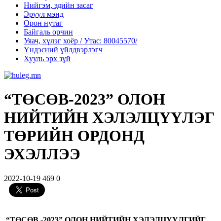
Нийгэм, эдийн засаг
Эрүүл мэнд
Орон нутаг
Байгаль орчин
Уяач, хүлэг хоёр / Утас: 80045570/
Үндэсний үйлдвэрлэгч
Хууль эрх зүй
“ТӨСӨВ-2023” ОЛОН
НИЙТИЙН ХЭЛЭЛЦҮҮЛЭГ
ТӨРИЙН ОРДОНД
ЭХЭЛЛЭЭ
2022-10-19
469
0
“
ТӨСӨВ -2023
”
ОЛОН НИЙТИЙН ХЭЛЭЛЦҮҮЛГИЙГ