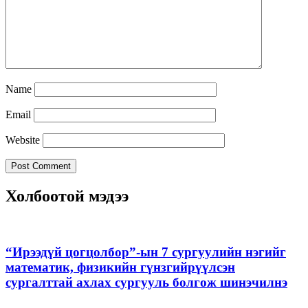
Name
Email
Website
Холбоотой мэдээ
“Ирээдүй цогцолбор”-ын 7 сургуулийн нэгийг
математик, физикийн гүнзгийрүүлсэн
сургалттай ахлах сургууль болгож шинэчилнэ