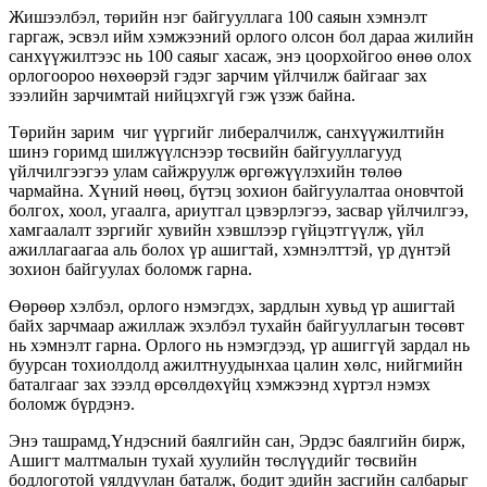
Жишээлбэл, төрийн нэг байгууллага 100 саяын хэмнэлт
гаргаж, эсвэл ийм хэмжээний орлого олсон бол дараа жилийн
санхүүжилтээс нь 100 саяыг хасаж, энэ цоорхойгоо өнөө олох
орлогоороо нөхөөрэй гэдэг зарчим үйлчилж байгааг зах
зээлийн зарчимтай нийцэхгүй гэж үзэж байна.
Төрийн зарим чиг үүргийг либералчилж, санхүүжилтийн
шинэ горимд шилжүүлснээр төсвийн байгууллагууд
үйлчилгээгээ улам сайжруулж өргөжүүлэхийн төлөө
чармайна. Хүний нөөц, бүтэц зохион байгуулалтаа оновчтой
болгох, хоол, угаалга, ариутгал цэвэрлэгээ, засвар үйлчилгээ,
хамгаалалт зэргийг хувийн хэвшлээр гүйцэтгүүлж, үйл
ажиллагаагаа аль болох үр ашигтай, хэмнэлттэй, үр дүнтэй
зохион байгуулах боломж гарна.
Өөрөөр хэлбэл, орлого нэмэгдэх, зардлын хувьд үр ашигтай
байх зарчмаар ажиллаж эхэлбэл тухайн байгууллагын төсөвт
нь хэмнэлт гарна. Орлого нь нэмэгдээд, үр ашиггүй зардал нь
буурсан тохиолдолд ажилтнуудынхаа цалин хөлс, нийгмийн
баталгааг зах зээлд өрсөлдөхүйц хэмжээнд хүртэл нэмэх
боломж бүрдэнэ.
Энэ ташрамд,Үндэсний баялгийн сан, Эрдэс баялгийн бирж,
Ашигт малтмалын тухай хуулийн төслүүдийг төсвийн
бодлоготой уялдуулан баталж, бодит эдийн засгийн салбарыг