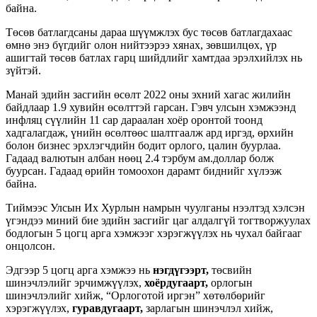
байна.
Төсөв батлагдсаны дараа шүүмжлэх бус төсөв батлагдахаас
өмнө энэ бүгдийг олон нийтээрээ хянах, зөвшилцөх, үр
ашигтай төсөв батлах гарц шийдлийг хамтдаа эрэлхийлэх нь
зүйтэй.
Манай эдийн засгийн өсөлт 2022 оны эхний хагас жилийн
байдлаар 1.9 хувийн өсөлттэй гарсан. Гэвч улсын хэмжээнд
инфляц сүүлийн 11 сар дараалан хоёр оронтой тоонд
хадгалагдаж, үнийн өсөлтөөс шалтгаалж ард иргэд, өрхийн
болон бизнес эрхлэгчдийн бодит орлого, цалин буурлаа.
Гадаад валютын албан нөөц 2.4 тэрбум ам.доллар болж
буурсан. Гадаад өрийн томоохон дарамт биднийг хүлээж
байна.
Тиймээс Улсын Их Хурлын намрын чуулганы нээлтэд хэлсэн
үгэндээ миний бие эдийн засгийг цаг алдалгүй тогтворжуулах
бодлогын 5 цогц арга хэмжээг хэрэгжүүлэх нь чухал байгааг
онцолсон.
Эдгээр 5 цогц арга хэмжээ нь
н
эгдүгээрт,
төсвийн
шинэчлэлийг эрчимжүүлэх,
хоёрдугаарт,
орлогын
шинэчлэлийг хийж, “Орлоготой иргэн” хөтөлбөрийг
хэрэгжүүлэх,
гуравдугаарт,
зарлагын шинэчлэл хийж,