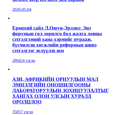
2026-05-04
Ерөнхий сайд Л.Оюун-Эрдэнэ: Энэ
форумын гол зорилго бол жалга довны
сэтгэлгээний хана хэрмийг нурааж,
бүсчилсэн хөгжлийн реформын шинэ
сэтгэлгээг эхлүүлэх юм
289424 үзсэн
АЗИ, АФРИКИЙН ОРНУУДЫН МАЛ
ЭМНЭЛГИЙН ОНОШИЛГООНЫ
ЛАБОРАТОРУУДЫН ЗОХИЦУУЛАЛТЫГ
ХАНГАХ ОЛОН УЛСЫН ХУРАЛД
ОРОЛЦЛОО
35057 үзсэн