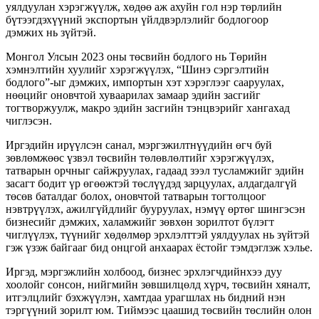
уялдуулан хэрэгжүүлж, хөдөө аж ахуйн гол нэр төрлийн
бүтээгдэхүүний экспортын үйлдвэрлэлийг бодлогоор
дэмжих нь зүйтэй.
Монгол Улсын 2023 оны төсвийн бодлого нь Төрийн
хэмнэлтийн хуулийг хэрэгжүүлэх, “Шинэ сэргэлтийн
бодлого”-ыг дэмжих, импортын хэт хэрэглээг сааруулах,
нөөцийг оновчтой хуваарилах замаар эдийн засгийг
тогтворжуулж, макро эдийн засгийн тэнцвэрийг хангахад
чиглэсэн.
Иргэдийн ирүүлсэн санал, мэргэжилтнүүдийн өгч буй
зөвлөмжөөс үзвэл төсвийн төлөвлөлтийг хэрэгжүүлэх,
татварын орчныг сайжруулах, гадаад зээл тусламжийг эдийн
засагт бодит үр өгөөжтэй төслүүдэд зарцуулах, алдагдалгүй
төсөв баталдаг болох, оновчтой татварын тогтолцоог
нэвтрүүлэх, ажилгүйдлийг бууруулах, нэмүү өртөг шингэсэн
бизнесийг дэмжих, халамжийг зөвхөн зорилтот бүлэгт
чиглүүлэх, түүнийг хөдөлмөр эрхлэлттэй уялдуулах нь зүйтэй
гэж үзэж байгааг бид онцгой анхаарах ёстойг тэмдэглэж хэлье.
Иргэд, мэргэжлийн холбоод, бизнес эрхлэгчдийнхээ дуу
хоолойг сонсон, нийгмийн зөвшилцөлд хүрч, төсвийн хяналт,
итгэлцлийг бэхжүүлэн, хамтдаа урагшлах нь бидний нэн
тэргүүний зорилт юм. Тиймээс цаашид төсвийн төслийн олон