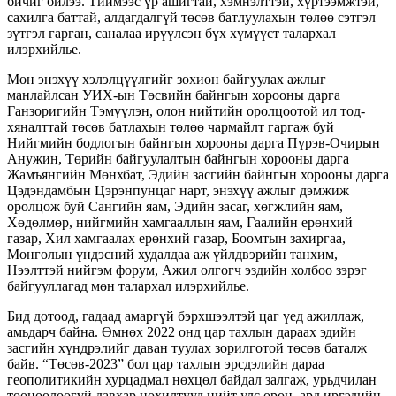
бичиг билээ. Тиймээс үр ашигтай, хэмнэлттэй, хүртээмжтэй,
сахилга баттай, алдагдалгүй төсөв батлуулахын төлөө сэтгэл
зүтгэл гарган, саналаа ирүүлсэн бүх хүмүүст талархал
илэрхийлье.
Мөн энэхүү хэлэлцүүлгийг зохион байгуулах ажлыг
манлайлсан УИХ-ын Төсвийн байнгын хорооны дарга
Ганзоригийн Тэмүүлэн, олон нийтийн оролцоотой ил тод-
хяналттай төсөв батлахын төлөө чармайлт гаргаж буй
Нийгмийн бодлогын байнгын хорооны дарга Пүрэв-Очирын
Анужин, Төрийн байгуулалтын байнгын хорооны дарга
Жамъянгийн Мөнхбат, Эдийн засгийн байнгын хорооны дарга
Цэдэндамбын Цэрэнпунцаг нарт, энэхүү ажлыг дэмжиж
оролцож буй Сангийн яам, Эдийн засаг, хөгжлийн яам,
Хөдөлмөр, нийгмийн хамгааллын яам, Гаалийн ерөнхий
газар, Хил хамгаалах ерөнхий газар, Боомтын захиргаа,
Монголын үндэсний худалдаа аж үйлдвэрийн танхим,
Нээлттэй нийгэм форум, Ажил олгогч эздийн холбоо зэрэг
байгууллагад мөн талархал илэрхийлье.
Бид дотоод, гадаад амаргүй бэрхшээлтэй цаг үед ажиллаж,
амьдарч байна. Өмнөх 2022 онд цар тахлын дараах эдийн
засгийн хүндрэлийг даван туулах зорилготой төсөв баталж
байв. “Төсөв-2023” бол цар тахлын эрсдэлийн дараа
геополитикийн хурцадмал нөхцөл байдал залгаж, урьдчилан
тооцоолоогүй давхар цохилтууд нийт улс орон, ард иргэдийн