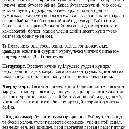
нуруун дээр буусаар байна. Бараа бүтээгдэхүүний үнэ өсөж,
жижиг, дунд үйлдвэрлэл, бизнес эрхлэгчдийн орлого
хумигдаж, ажилгүйдэл нэмэгдэж, тээвэр, логистикийн зардал
өссөөр байна. Энэ бол дэлхий нийтэд тулгарч байгаа том
бэрхшээл. Өнгөрсөн 30 жилийн хугацаанд импортоос хэт
хамааралтай болсон манай улсын эдийн засагт хүнд тусаж
байгаа нь бодит үнэн юм.
Тиймээс ирэх оны төсөв эдийн засгаа тогтворжуулах,
цаашдын өсөлтийн суурийг бүрдүүлэхэд чиглэж байгаа юм.
Өөрөөр хэлбэл 2023 оны төсөв:
Нэгдүгээрт,
Эрсдэлт хүчин зүйлүүдээс үүдсэн хүндрэл
бэрхшээлийг гарз хохирол багатай даван туулж, эдийн засгаа
илаарьшуулах өнөөгийн цаг үеийн зорилго болж байна.
Хоёрдугаарт,
Төсвийн шинэчлэлийг бодитой хийж, төсвийн
зарцуулалтын үр ашгийг дээшлүүлэх, ард иргэдийн хяналтыг
тогтоох, үрэлгэн, алдагдалтай биш хэмнэлттэй, алдагдалгүй,
хөгжлийг тэтгэсэн төсөв болгох ирээдүйн зорилтод чиглэж
байна.
Иймд цахимаар болон танхимаар оролцож буй хүндэт зочид
та бүхэн хэлэлцүүлэгт идэвхтэй оролцож, үнэ цэнтэй санал,
зөвлөмж өгч, зөв шийдэл, гарц гаргалгаа гаргана гэдэгт итгэж