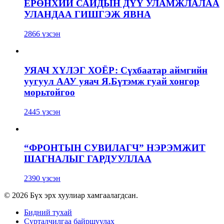
ЕРӨНХИЙ САЙДЫН ДҮҮ УЛАМЖЛАЛАА
УЛАНДАА ГИШГЭЖ ЯВНА
2866 үзсэн
УЯАЧ ХҮЛЭГ ХОЁР: Сүхбаатар аймгийн
уугуул ААУ уяач Я.Бүтэмж гуай хонгор
морьтойгоо
2445 үзсэн
“ФРОНТЫН СУВИЛАГЧ” НЭРЭМЖИТ
ШАГНАЛЫГ ГАРДУУЛЛАА
2390 үзсэн
© 2026 Бүх эрх хуулиар хамгаалагдсан.
Бидний тухай
Сурталчилгаа байршуулах