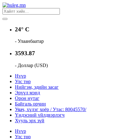
24° C
- Улаанбаатар
3593.87
- Доллар (USD)
Нүүр
Улс төр
Нийгэм, эдийн засаг
Эрүүл мэнд
Орон нутаг
Байгаль орчин
Уяач, хүлэг хоёр / Утас: 80045570/
Үндэсний үйлдвэрлэгч
Хууль эрх зүй
Нүүр
Улс төр