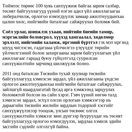
Тиймээс төрөөс 100 хувь санхүүжиж байгаа зарим салбар,
төсөвт байгууллагууд үүний нэгэн адил үйл ажиллагаагаа
либералчилж, орлогоо нэмэгдүүлэх замаар ажилтнуудынхаа
цалин хөлс, нийгмийн баталгааг сайжруулах боломж бий.
Соёл урлаг, шинжлэх ухаан, нийтийн биеийн тамир,
мэргэжлийн боловсрол, хүүхэд хамгаалал, хөдөлмөр
эрхлэлт, нийгмийн халамж, иргэний бүртгэл
гэх мэт иргэнд
шууд чиглэсэн, гадагшаа үйлчилгээ үзүүлдэг төрийн
үйлчилгээний болон захиргааны зарим байгууллагын үйл
ажиллагааг гарцад буюу гүйцэтгэлд суурилсан
санхүүжилтийн зарчимд шилжүүлж болно.
2011 онд баталсан Төсвийн тухай хуулиар төсвийн
байгууллагууд хэмнэсэн зардал, үйл ажиллагааны үндсэн
орлогоо ажилтнуудынхаа нийгмийн баталгааг сайжруулах,
зайлшгүй шаардлагатай бусад арга хэмжээнд зарцуулах
боломжтой болсон нь сайн хэрэг. Гэвч үүний нөгөө талд
хэмнэсэн зардал, эсхүл олсон орлогын хэмжээгээр нь
дараагийн төсвийн жилийн зардлын тодорхой хэсгийг
санхүүжүүлэхээр тооцож, улсын төсвөөс олгох
санхүүжилтийн хэмжээг мөн дүнгээр бууруулдаг нь төсөвт
байгууллагууд орлогоо нэмэгдүүлэх, зардлаа хэмнэх эдийн
засгийн сэдлийг олгохгүй байна.