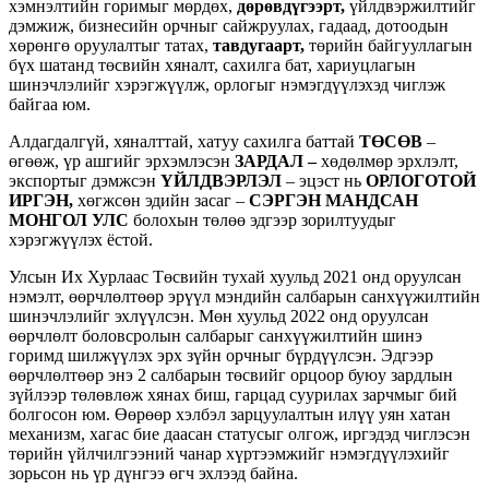
хэмнэлтийн горимыг мөрдөх,
дөрөвдүгээрт,
үйлдвэржилтийг
дэмжиж, бизнесийн орчныг сайжруулах, гадаад, дотоодын
хөрөнгө оруулалтыг татах,
тавдугаарт,
төрийн байгууллагын
бүх шатанд төсвийн хяналт, сахилга бат, хариуцлагын
шинэчлэлийг хэрэгжүүлж, орлогыг нэмэгдүүлэхэд чиглэж
байгаа юм.
Алдагдалгүй, хяналттай, хатуу сахилга баттай
ТӨСӨВ
–
өгөөж, үр ашгийг эрхэмлэсэн
ЗАРДАЛ –
хөдөлмөр эрхлэлт,
экспортыг дэмжсэн
ҮЙЛДВЭРЛЭЛ
– эцэст нь
ОРЛОГОТОЙ
ИРГЭН,
хөгжсөн эдийн засаг –
СЭРГЭН МАНДСАН
МОНГОЛ
УЛС
болохын төлөө эдгээр зорилтуудыг
хэрэгжүүлэх ёстой.
Улсын Их Хурлаас Төсвийн тухай хуульд 2021 онд оруулсан
нэмэлт, өөрчлөлтөөр эрүүл мэндийн салбарын санхүүжилтийн
шинэчлэлийг эхлүүлсэн. Мөн хуульд 2022 онд оруулсан
өөрчлөлт боловсролын салбарыг санхүүжилтийн шинэ
горимд шилжүүлэх эрх зүйн орчныг бүрдүүлсэн. Эдгээр
өөрчлөлтөөр энэ 2 салбарын төсвийг орцоор буюу зардлын
зүйлээр төлөвлөж хянах биш, гарцад суурилах зарчмыг бий
болгосон юм. Өөрөөр хэлбэл зарцуулалтын илүү уян хатан
механизм, хагас бие даасан статусыг олгож, иргэдэд чиглэсэн
төрийн үйлчилгээний чанар хүртээмжийг нэмэгдүүлэхийг
зорьсон нь үр дүнгээ өгч эхлээд байна.