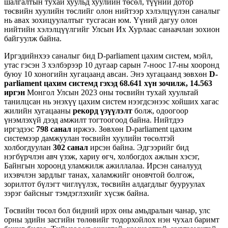
шалгалтын тухай хуульд хуулийн төсөл, түүний дотор
төсвийн хуулийн төслийг олон нийтээр хэлэлцүүлэн саналыг
нь авах зохицуулалтыг тусгасан юм. Үүний дагуу олон
нийтийн хэлэлцүүлгийг Улсын Их Хурлаас санаачлан зохион
байгуулж байна.
Иргэдийнхээ саналыг бид D-parliament цахим систем, мэйл,
утас гэсэн 3 хэлбэрээр 10 дугаар сарын 7-ноос 17-ны хооронд
буюу 10 хоногийн хугацаанд авсан. Энэ хугацаанд зөвхөн
D-
parliament
цахим системд гэхэд 68.641 хүн зочилж, 14.563
иргэн
Монгол Улсын 2023 оны төсвийн тухай хуультай
танилцсан нь энэхүү цахим систем нээгдсэнээс хойших хагас
жилийн хугацааны
рекорд үзүүлэлт
болж, одоогоор
үнэмлэхүй дээд амжилт тогтоогоод байна. Нийтдээ
иргэдээс
798 санал
иржээ. Зөвхөн D-parliament цахим
системээр дамжуулан төсвийн хуулийн төсөлтэй
холбогдуулан
302 санал
ирсэн байна. Эдгээрийг бид
нэгбүрчлэн авч үзэж, хариу өгч, холбогдох ажлын хэсэг,
Байнгын хороонд уламжилж ажиллалаа. Ирсэн саналууд
ихэвчлэн зардлыг танах, халамжийг оновчтой болгож,
зорилтот бүлэгт чиглүүлэх, төсвийн алдагдлыг бууруулах
зэрэг байсныг тэмдэглэхийг хүсэж байна.
Төсвийн төсөл бол бидний ирэх оны амьдралын чанар, улс
орны эдийн засгийн төлөвийг тодорхойлох нэн чухал баримт