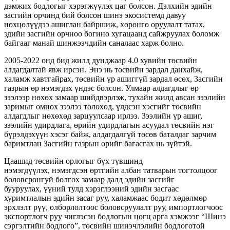
дэмжих бодлогыг хэрэгжүүлэх цаг болсон. Дэлхийн эдийн
засгийн орчинд бий болсон шинэ экосистемд давуу
нөхцөлүүдээ ашиглан байршиж, хөрөнгө оруулалт татах,
эдийн засгийн орчноо богино хугацаанд сайжруулах боломж
байгааг манай шинжээчдийн саналаас харж болно.
2005-2022 онд бид жилд дунджаар 4.0 хувийн төсвийн
алдагдалтай явж ирсэн. Энэ нь төсвийн зардал данхайж,
халамж хавтгайрах, төсвийн үр ашиггүй зардал өсөх, Засгийн
газрын өр нэмэгдэх үндэс болсон. Улмаар алдагдлыг өр
зээлээр нөхөх замаар шийдвэрлэж, тухайн жилд авсан зээлийн
заримыг өмнөх зээлээ төлөхөд, үлдсэн хэсгийг төсвийн
алдагдлыг нөхөхөд зарцуулсаар ирлээ. Зээлийн үр ашиг,
зээлийн удирдлага, өрийн удирдлагын асуудал төсвийн нэг
бүрэлдэхүүн хэсэг байж, алдагдалгүй төсөв баталдаг зарчим
баримтлан Засгийн газрын өрийг багасгах нь зүйтэй.
Цаашид төсвийн орлогыг бүх түвшинд
нэмэгдүүлэх, нэмэгдсэн өртгийн албан татварын тогтолцоог
боловсронгуй болгох замаар далд эдийн засгийг
бууруулах, үүний тулд хэрэглээний эдийн засгаас
хуримтлалын эдийн засаг руу, халамжаас бодит хөдөлмөр
эрхлэлт рүү, олборлолтоос боловсруулалт руу, импортлогчоос
экспортлогч руу чиглэсэн бодлогын цогц арга хэмжээг “Шинэ
сэргэлтийн бодлого”, төсвийн шинэчлэлийн бодлоготой