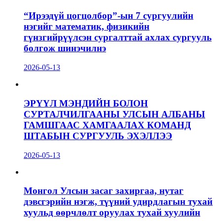
“Ирээдүй цогцолбор”-ын 7 сургуулийн
нэгийг математик, физикийн
гүнзгийрүүлсэн сургалттай ахлах сургууль
болгож шинэчилнэ
2026-05-13
ЭРҮҮЛ МЭНДИЙН БОЛОН
СУРТАЛЧИЛГААНЫ УЛСЫН АЛБАНЫ
ГАМШГААС ХАМГААЛАХ КОМАНД
ШТАБЫН СУРГУУЛЬ ЭХЭЛЛЭЭ
2026-05-13
Монгол Улсын засаг захиргаа, нутаг
дэвсгэрийн нэгж, түүний удирдлагын тухай
хуульд өөрчлөлт оруулах тухай хуулийн