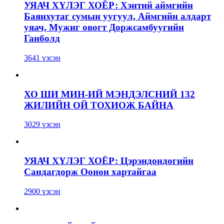
УЯАЧ ХҮЛЭГ ХОЁР: Хэнтий аймгийн
Баянхутаг сумын уугуул, Аймгийн алдарт
уяач, Мужиг овогт Доржсамбуугийн
Ганболд
3641 үзсэн
ХО ШИ МИН-ИЙ МЭНДЭЛСНИЙ 132
ЖИЛИЙН ОЙ ТОХИОЖ БАЙНА
3029 үзсэн
УЯАЧ ХҮЛЭГ ХОЁР: Цэрэндондогийн
Сандагдорж Оонон хартайгаа
2900 үзсэн