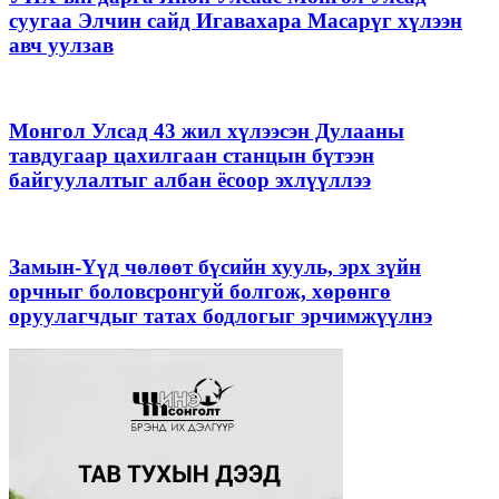
суугаа Элчин сайд Игавахара Масарүг хүлээн
авч уулзав
Монгол Улсад 43 жил хүлээсэн Дулааны
тавдугаар цахилгаан станцын бүтээн
байгуулалтыг албан ёсоор эхлүүллээ
Замын-Үүд чөлөөт бүсийн хууль, эрх зүйн
орчныг боловсронгуй болгож, хөрөнгө
оруулагчдыг татах бодлогыг эрчимжүүлнэ