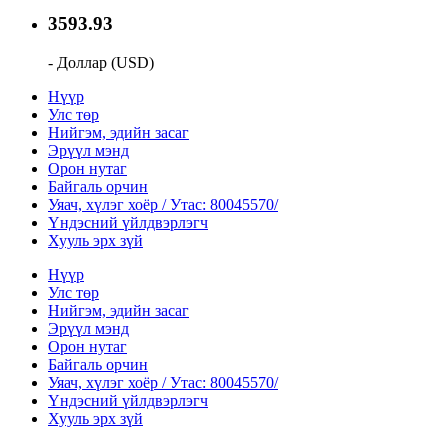
3593.93
- Доллар (USD)
Нүүр
Улс төр
Нийгэм, эдийн засаг
Эрүүл мэнд
Орон нутаг
Байгаль орчин
Уяач, хүлэг хоёр / Утас: 80045570/
Үндэсний үйлдвэрлэгч
Хууль эрх зүй
Нүүр
Улс төр
Нийгэм, эдийн засаг
Эрүүл мэнд
Орон нутаг
Байгаль орчин
Уяач, хүлэг хоёр / Утас: 80045570/
Үндэсний үйлдвэрлэгч
Хууль эрх зүй