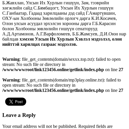
Б.Жавхлан, Улсын Их Хурлын гишүүн, Зам, тээврийн
хөгжлийн сайд С.Бямбацогт, Улсын Их Хурлын гишүүн
С.Ганбаатар, Гадаад харилцааны дэд сайд Г.Амартүвшин,
ОХУ-ын Холбооны Зөвлөлийн орлогч дарга К.И.Косачев,
Олон улсын асуудал эрхэлсэн хорооны дарга Г.Б.Карасин
болон Холбооны зөвлөлийн гишүүн сенаторууд
А.Д.Артамонов, А.Г.Варфоломеев, Б.Б.Жамсуев, Д.И.Оюн нар
байлцав
хэмээн Улсын Их Хурлын Хэвлэл мэдээлэл, олон
нийттэй харилцах газраас мэдээлэв.
Warning
: file_get_contents(domain/sexxx.top.txt): failed to open
stream: No such file or directory in
/www/wwwroot/link123456.online/getlink/index.php
on line
27
Warning
: file_get_contents(domain/mp3play.online.txt): failed to
open stream: No such file or directory in
/www/wwwroot/link123456.online/getlink/index.php
on line
27
Leave a Reply
Your email address will not be published.
Required fields are