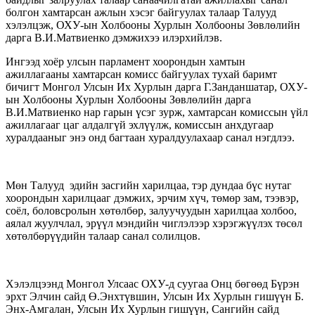
болгон хамтарсан ажлын хэсэг байгуулах талаар Талууд
хэлэлцэж, ОХУ-ын Холбооны Хурлын Холбооны Зөвлөлийн
дарга В.И.Матвиенко дэмжихээ илэрхийлэв.
Ингээд хоёр улсын парламент хоорондын хамтын
ажиллагааны хамтарсан комисс байгуулах тухай баримт
бичигт Монгол Улсын Их Хурлын дарга Г.Занданшатар, ОХУ-
ын Холбооны Хурлын Холбооны Зөвлөлийн дарга
В.И.Матвиенко нар гарын үсэг зурж, хамтарсан комиссын үйл
ажиллагааг цаг алдалгүй эхлүүлж, комиссын анхдугаар
хуралдааныг энэ онд багтаан хуралдуулахаар санал нэгдлээ.
Мөн Талууд эдийн засгийн харилцаа, тэр дундаа бүс нутаг
хоорондын харилцааг дэмжих, эрчим хүч, төмөр зам, тээвэр,
соёл, боловсролын хөтөлбөр, залуучуудын харилцаа холбоо,
аялал жуулчлал, эрүүл мэндийн чиглэлээр хэрэгжүүлэх төсөл
хөтөлбөрүүдийн талаар санал солилцов.
Хэлэлцээнд Монгол Улсаас ОХУ-д суугаа Онц бөгөөд Бүрэн
эрхт Элчин сайд Ө.Энхтүвшин, Улсын Их Хурлын гишүүн Б.
Энх-Амгалан, Улсын Их Хурлын гишүүн, Сангийн сайд