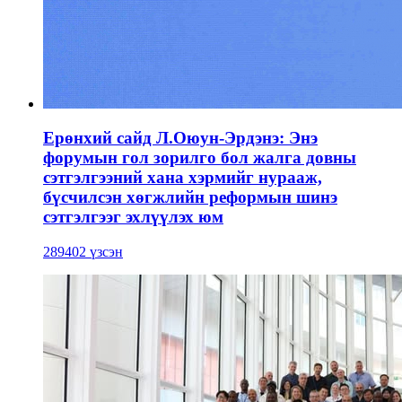
Ерөнхий сайд Л.Оюун-Эрдэнэ: Энэ
форумын гол зорилго бол жалга довны
сэтгэлгээний хана хэрмийг нурааж,
бүсчилсэн хөгжлийн реформын шинэ
сэтгэлгээг эхлүүлэх юм
289402 үзсэн