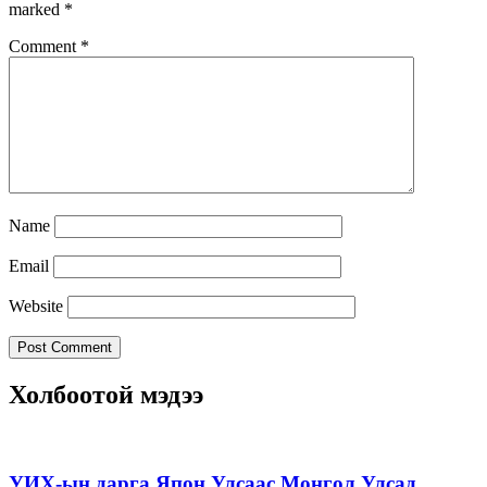
marked
*
Comment
*
Name
Email
Website
Холбоотой мэдээ
УИХ-ын дарга Япон Улсаас Монгол Улсад