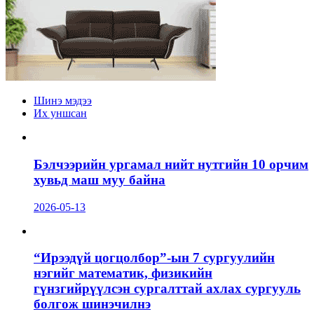
Шинэ мэдээ
Их уншсан
Бэлчээрийн ургамал нийт нутгийн 10 орчим
хувьд маш муу байна
2026-05-13
“Ирээдүй цогцолбор”-ын 7 сургуулийн
нэгийг математик, физикийн
гүнзгийрүүлсэн сургалттай ахлах сургууль
болгож шинэчилнэ