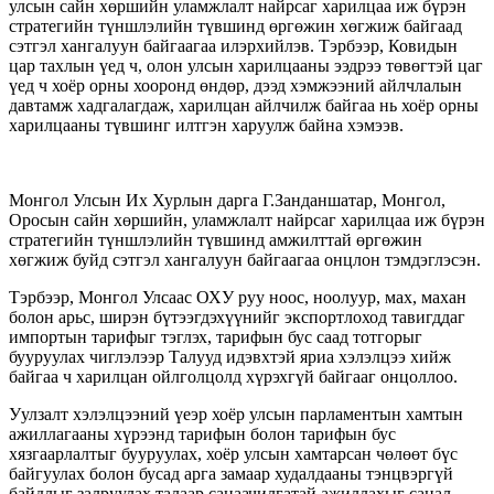
улсын сайн хөршийн уламжлалт найрсаг харилцаа иж бүрэн
стратегийн түншлэлийн түвшинд өргөжин хөгжиж байгаад
сэтгэл хангалуун байгаагаа илэрхийлэв. Тэрбээр, Ковидын
цар тахлын үед ч, олон улсын харилцааны ээдрээ төвөгтэй цаг
үед ч хоёр орны хооронд өндөр, дээд хэмжээний айлчлалын
давтамж хадгалагдаж, харилцан айлчилж байгаа нь хоёр орны
харилцааны түвшинг илтгэн харуулж байна хэмээв.
Монгол Улсын Их Хурлын дарга Г.Занданшатар, Монгол,
Оросын сайн хөршийн, уламжлалт найрсаг харилцаа иж бүрэн
стратегийн түншлэлийн түвшинд амжилттай өргөжин
хөгжиж буйд сэтгэл хангалуун байгаагаа онцлон тэмдэглэсэн.
Тэрбээр, Монгол Улсаас ОХУ руу ноос, ноолуур, мах, махан
болон арьс, ширэн бүтээгдэхүүнийг экспортлоход тавигддаг
импортын тарифыг тэглэх, тарифын бус саад тотгорыг
бууруулах чиглэлээр Талууд идэвхтэй яриа хэлэлцээ хийж
байгаа ч харилцан ойлголцолд хүрэхгүй байгааг онцоллоо.
Уулзалт хэлэлцээний үеэр хоёр улсын парламентын хамтын
ажиллагааны хүрээнд тарифын болон тарифын бус
хязгаарлалтыг бууруулах, хоёр улсын хамтарсан чөлөөт бүс
байгуулах болон бусад арга замаар худалдааны тэнцвэргүй
байдлыг залруулах талаар санаачилгатай ажиллахыг санал