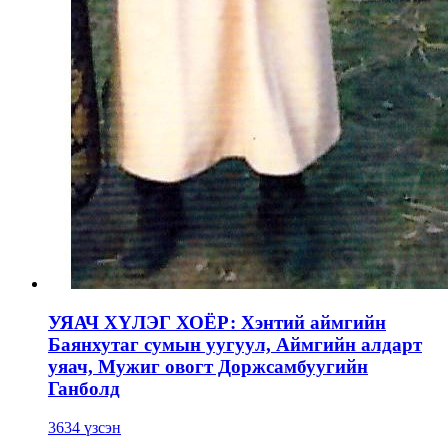
УЯАЧ ХҮЛЭГ ХОЁР: Хэнтий аймгийн
Баянхутаг сумын уугуул, Аймгийн алдарт
уяач, Мужиг овогт Доржсамбуугийн
Ганболд
3634 үзсэн