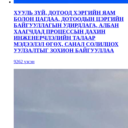
ХУУЛЬ ЗҮЙ, ДОТООД ХЭРГИЙН ЯАМ
БОЛОН ЦАГДАА, ДОТООДЫН ЦЭРГИЙН
БАЙГУУЛЛАГЫН УДИРДЛАГА, АЛБАН
ХААГЧДАД ПРОЦЕССЫН ДАХИН
ИНЖЕНЕРЧЛЭЛИЙН ТАЛААР
МЭДЭЭЛЭЛ ӨГӨХ, САНАЛ СОЛИЛЦОХ
УУЛЗАЛТЫГ ЗОХИОН БАЙГУУЛЛАА
9262 үзсэн