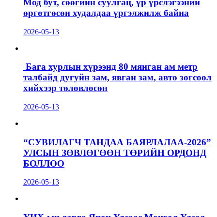
Мод бут, сөөгийн суулгац, үр үрслэгээний
өргөтгөсөн худалдаа үргэлжилж байна
2026-05-13
Бага хурлын хүрээнд 80 мянган ам метр
талбайд дугуйн зам, явган зам, авто зогсоол
хийхээр төлөвлөсөн
2026-05-13
“СУВИЛАГЧ ТАНДАА БАЯРЛАЛАА-2026”
УЛСЫН ЗӨВЛӨГӨӨН ТӨРИЙН ОРДОНД
БОЛЛОО
2026-05-13