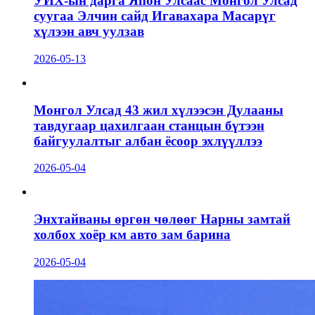
УИХ-ын дарга Япон Улсаас Монгол Улсад
суугаа Элчин сайд Игавахара Масарүг
хүлээн авч уулзав
2026-05-13
Монгол Улсад 43 жил хүлээсэн Дулааны
тавдугаар цахилгаан станцын бүтээн
байгуулалтыг албан ёсоор эхлүүллээ
2026-05-04
Энхтайваны өргөн чөлөөг Нарны замтай
холбох хоёр км авто зам барина
2026-05-04