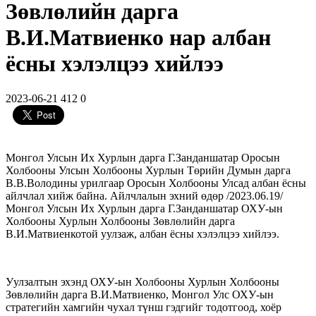
Зөвлөлийн дарга
В.И.Матвиенко нар албан
ёсны хэлэлцээ хийлээ
2023-06-21
412
0
Монгол Улсын Их Хурлын дарга Г.Занданшатар Оросын
Холбооны Улсын Холбооны Хурлын Төрийн Думын дарга
В.В.Володины урилгаар Оросын Холбооны Улсад албан ёсны
айлчлал хийж байна. Айлчлалын эхний өдөр /2023.06.19/
Монгол Улсын Их Хурлын дарга Г.Занданшатар ОХУ-ын
Холбооны Хурлын Холбооны Зөвлөлийн дарга
В.И.Матвиенкотой уулзаж, албан ёсны хэлэлцээ хийлээ.
Уулзалтын эхэнд ОХУ-ын Холбооны Хурлын Холбооны
Зөвлөлийн дарга В.И.Матвиенко, Монгол Улс ОХУ-ын
стратегийн хамгийн чухал түнш гэдгийг тодотгоод, хоёр