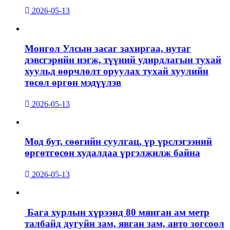
2026-05-13
Монгол Улсын засаг захиргаа, нутаг
дэвсгэрийн нэгж, түүний удирдлагын тухай
хуульд өөрчлөлт оруулах тухай хуулийн
төсөл өргөн мэдүүлэв
2026-05-13
Мод бут, сөөгийн суулгац, үр үрслэгээний
өргөтгөсөн худалдаа үргэлжилж байна
2026-05-13
Бага хурлын хүрээнд 80 мянган ам метр
талбайд дугуйн зам, явган зам, авто зогсоол