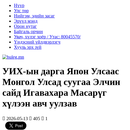
Нүүр
Улс төр
Нийгэм, эдийн засаг
Эрүүл мэнд
Орон нутаг
Байгаль орчин
Уяач, хүлэг хоёр / Утас: 80045570/
Үндэсний үйлдвэрлэгч
Хууль эрх зүй
УИХ-ын дарга Япон Улсаас
Монгол Улсад суугаа Элчин
сайд Игавахара Масарүг
хүлээн авч уулзав
2026-05-13
405
1