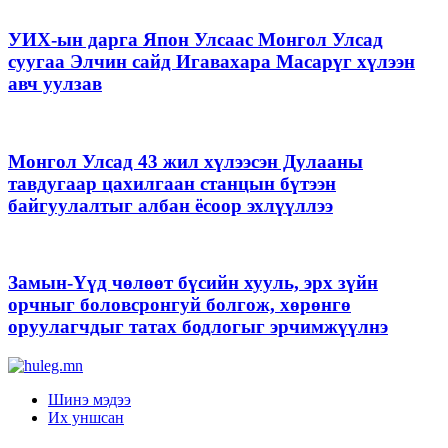
УИХ-ын дарга Япон Улсаас Монгол Улсад
суугаа Элчин сайд Игавахара Масарүг хүлээн
авч уулзав
Монгол Улсад 43 жил хүлээсэн Дулааны
тавдугаар цахилгаан станцын бүтээн
байгуулалтыг албан ёсоор эхлүүллээ
Замын-Үүд чөлөөт бүсийн хууль, эрх зүйн
орчныг боловсронгуй болгож, хөрөнгө
оруулагчдыг татах бодлогыг эрчимжүүлнэ
Шинэ мэдээ
Их уншсан