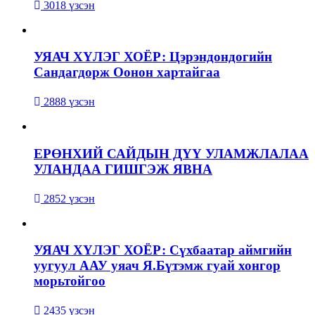
3018 үзсэн
УЯАЧ ХҮЛЭГ ХОЁР: Цэрэндондогийн
Сандагдорж Оонон хартайгаа
2888 үзсэн
ЕРӨНХИЙ САЙДЫН ДҮҮ УЛАМЖЛАЛАА
УЛАНДАА ГИШГЭЖ ЯВНА
2852 үзсэн
УЯАЧ ХҮЛЭГ ХОЁР: Сүхбаатар аймгийн
уугуул ААУ уяач Я.Бүтэмж гуай хонгор
морьтойгоо
2435 үзсэн