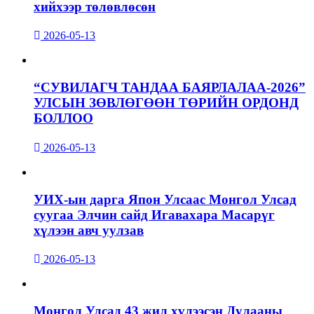
хийхээр төлөвлөсөн
2026-05-13
“СУВИЛАГЧ ТАНДАА БАЯРЛАЛАА-2026”
УЛСЫН ЗӨВЛӨГӨӨН ТӨРИЙН ОРДОНД
БОЛЛОО
2026-05-13
УИХ-ын дарга Япон Улсаас Монгол Улсад
суугаа Элчин сайд Игавахара Масарүг
хүлээн авч уулзав
2026-05-13
Монгол Улсад 43 жил хүлээсэн Дулааны