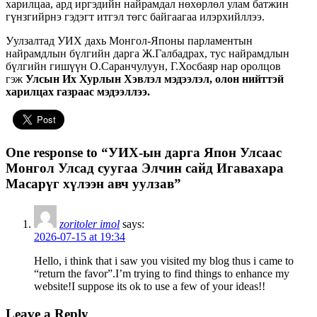
харилцаа, ард иргэдийн найрамдал нөхөрлөл улам батжин
гүнзгийрнэ гэдэгт итгэл төгс байгаагаа илэрхийллээ.
Уулзалтад УИХ дахь Монгол-Японы парламентын
найрамдлын бүлгийн дарга Ж.Галбадрах, тус найрамдлын
бүлгийн гишүүн О.Саранчулуун, Г.Хосбаяр нар оролцов
гэж
Улсын Их Хурлын Хэвлэл мэдээлэл, олон нийттэй
харилцах газраас мэдээллээ.
One response to “УИХ-ын дарга Япон Улсаас
Монгол Улсад суугаа Элчин сайд Игавахара
Масарүг хүлээн авч уулзав”
zoritoler imol
says:
2026-07-15 at 19:34
Hello, i think that i saw you visited my blog thus i came to
“return the favor”.I’m trying to find things to enhance my
website!I suppose its ok to use a few of your ideas!!
Leave a Reply