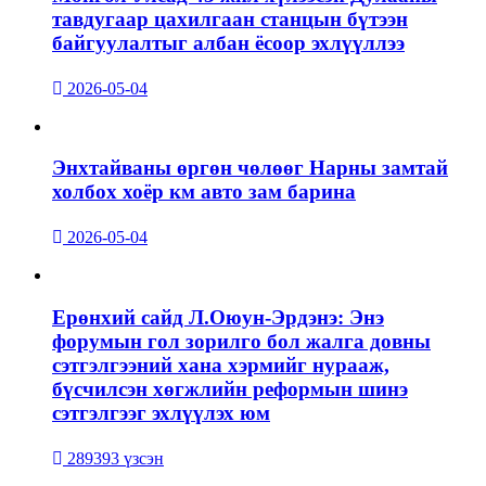
тавдугаар цахилгаан станцын бүтээн
байгуулалтыг албан ёсоор эхлүүллээ
2026-05-04
Энхтайваны өргөн чөлөөг Нарны замтай
холбох хоёр км авто зам барина
2026-05-04
Ерөнхий сайд Л.Оюун-Эрдэнэ: Энэ
форумын гол зорилго бол жалга довны
сэтгэлгээний хана хэрмийг нурааж,
бүсчилсэн хөгжлийн реформын шинэ
сэтгэлгээг эхлүүлэх юм
289393 үзсэн