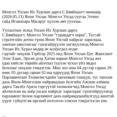
Монгол Улсын Их Хурлын дарга С.Бямбацогт өнөөдөр
(2026.05.13) Япон Улсаас Монгол Улсад суугаа Элчин
сайд Игавахара Масарүг хүлээн авч уулзлаа.
Уулзалтын эхэнд Улсын Их Хурлын дарга
С.Бямбацогт, Монгол Улсын ”гуравдагч хөрш”, Тусгай
стратегийн дотно түнш Япон Улстай найрсаг харилцаа,
хамтын ажиллагааг гүнзгийрүүлэн хөгжүүлэхэд Монгол
Улсын Их Хурал өндөр ач холбогдол өгдөг
гэдгийг онцлов.Тэрбээр 2025 онд Япон Улсын Цог Жавхлант
Эзэн Хаан, Эрхэм дээд Хатан нарын Монгол Улсад анх
удаа хийсэн төрийн айлчлал түүхэн чухал үйл явдал
болсныг онцлон тэмдэглэв. Мөн энэ оны 04 дүгээр сарын 29-
нөөс 05 дугаар сарын 02-ны өдрүүдэд Япон Улсын
Парламентын Төлөөлөгчдийн танхимын гишүүн, тус танхим
дахь Япон-Монголын найрамдлын бүлгийн Ажлын албаны
дарга Такэбэ Арата тэргүүтэй төлөөлөгчид Монгол Улсад
айлчилсан нь хоёр улсын найрсаг харилцааг гүнзгийрүүлэхэд
парламент болон парламент дахь найрамдлынбүлгүүд жинтэй
үүрэг гүйцэтгэж ирсний нотолгоо хэмээн тэмдэглэсэн юм.