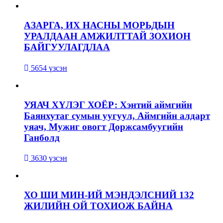
АЗАРГА, ИХ НАСНЫ МОРЬДЫН
УРАЛДААН АМЖИЛТТАЙ ЗОХИОН
БАЙГУУЛАГДЛАА
5654 үзсэн
УЯАЧ ХҮЛЭГ ХОЁР: Хэнтий аймгийн
Баянхутаг сумын уугуул, Аймгийн алдарт
уяач, Мужиг овогт Доржсамбуугийн
Ганболд
3630 үзсэн
ХО ШИ МИН-ИЙ МЭНДЭЛСНИЙ 132
ЖИЛИЙН ОЙ ТОХИОЖ БАЙНА