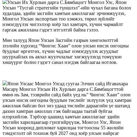
Улсын Их Хурлын дарга С.Бямбацогт Монгол Улс, Япон
Улсын “Тусгай стратегийн түншлэл”-ийн чухал багана болох
худалдаа, эдийн засгийн хамтын ажиллагааг эрчимжүүлэх,
Монгол Улсын экспортын тоо хэмжээ, төрөл зүйлийг
нэмэгдүүлэх чиглэлээр хоёр тал хамтарч, хүчин чармайлт
гаргаж ажиллана гэдэгт итгэлтэй байна гэлээ.
Мөн талууд Япон Улсын Засгийн газрын хөнгөлөлттэй
зээлийн хүрээнд “Чингис Хаан” олон улсын нисэх онгоцны
буудлыг өргөтгөх, хүчин чадлыг нэмэгдүүлэх асуудлыг
шуурхайлах нь аялал жуулчлалыг хөгжүүлэхэд томүүхон
хөшүүрэг болно гэдэгт санал нэгдэж байгаагаа нотлов.
Япон Улсаас Монгол Улсад суугаа Элчин сайд Игавахара
Масарү Монгол Улсын Их Хурлын дарга С.Бямбацогттой
өмнө нь Зам, тээврийн сайд байх үед нь” Чингис Хаан” олон
улсын нисэх онгоцны буудлын төслийг эхлүүлэх үед хамтран
ажиллаж байсан бол энэ удаад төслийн дараагийн үе шатанд
дахин хамтран ажиллах гэж байгаадаа таатай буйгаа
илэрхийлэв. Тэрбээр цаашид хамтын ажиллагааг эдийн
засгийн харилцаагаар гүнзгийрүүлж, Монгол Улс, Япон
Улсын хооронд дипломат харилцаа тогтоосны 55 жилийн
тэмдэглэлт ой тохиож буй 2027 онд хоёр улсын найрсаг