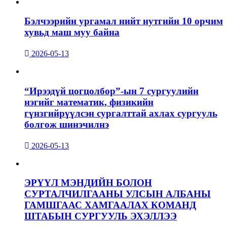
Бэлчээрийн ургамал нийт нутгийн 10 орчим
хувьд маш муу байна
2026-05-13
“Ирээдүй цогцолбор”-ын 7 сургуулийн
нэгийг математик, физикийн
гүнзгийрүүлсэн сургалттай ахлах сургууль
болгож шинэчилнэ
2026-05-13
ЭРҮҮЛ МЭНДИЙН БОЛОН
СУРТАЛЧИЛГААНЫ УЛСЫН АЛБАНЫ
ГАМШГААС ХАМГААЛАХ КОМАНД
ШТАБЫН СУРГУУЛЬ ЭХЭЛЛЭЭ