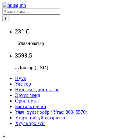
23° C
- Улаанбаатар
3593.5
- Доллар (USD)
Нүүр
Улс төр
Нийгэм, эдийн засаг
Эрүүл мэнд
Орон нутаг
Байгаль орчин
Уяач, хүлэг хоёр / Утас: 80045570/
Үндэсний үйлдвэрлэгч
Хууль эрх зүй