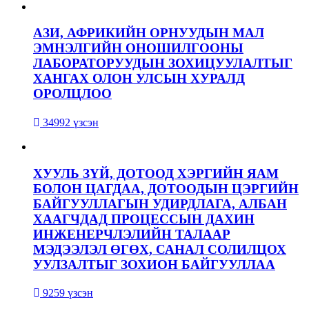
АЗИ, АФРИКИЙН ОРНУУДЫН МАЛ
ЭМНЭЛГИЙН ОНОШИЛГООНЫ
ЛАБОРАТОРУУДЫН ЗОХИЦУУЛАЛТЫГ
ХАНГАХ ОЛОН УЛСЫН ХУРАЛД
ОРОЛЦЛОО
34992 үзсэн
ХУУЛЬ ЗҮЙ, ДОТООД ХЭРГИЙН ЯАМ
БОЛОН ЦАГДАА, ДОТООДЫН ЦЭРГИЙН
БАЙГУУЛЛАГЫН УДИРДЛАГА, АЛБАН
ХААГЧДАД ПРОЦЕССЫН ДАХИН
ИНЖЕНЕРЧЛЭЛИЙН ТАЛААР
МЭДЭЭЛЭЛ ӨГӨХ, САНАЛ СОЛИЛЦОХ
УУЛЗАЛТЫГ ЗОХИОН БАЙГУУЛЛАА
9259 үзсэн