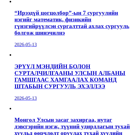
“Ирээдүй цогцолбор”-ын 7 сургуулийн
нэгийг математик, физикийн
гүнзгийрүүлсэн сургалттай ахлах сургууль
болгож шинэчилнэ
2026-05-13
ЭРҮҮЛ МЭНДИЙН БОЛОН
СУРТАЛЧИЛГААНЫ УЛСЫН АЛБАНЫ
ГАМШГААС ХАМГААЛАХ КОМАНД
ШТАБЫН СУРГУУЛЬ ЭХЭЛЛЭЭ
2026-05-13
Монгол Улсын засаг захиргаа, нутаг
дэвсгэрийн нэгж, түүний удирдлагын тухай
хуульд өөрчлөлт оруулах тухай хуулийн