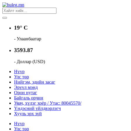
19° C
- Улаанбаатар
3593.87
- Доллар (USD)
Нүүр
Улс төр
Нийгэм, эдийн засаг
Эрүүл мэнд
Орон нутаг
Байгаль орчин
Уяач, хүлэг хоёр / Утас: 80045570/
Үндэсний үйлдвэрлэгч
Хууль эрх зүй
Нүүр
Улс төр