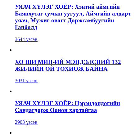
УЯАЧ ХҮЛЭГ ХОЁР: Хэнтий аймгийн
Баянхутаг сумын уугуул, Аймгийн алдарт
уяач, Мужиг овогт Доржсамбуугийн
Ганболд
3644 үзсэн
ХО ШИ МИН-ИЙ МЭНДЭЛСНИЙ 132
ЖИЛИЙН ОЙ ТОХИОЖ БАЙНА
3031 үзсэн
УЯАЧ ХҮЛЭГ ХОЁР: Цэрэндондогийн
Сандагдорж Оонон хартайгаа
2903 үзсэн