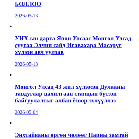
БОЛЛОО
2026-05-13
УИХ-ын дарга Япон Улсаас Монгол Улсад
суугаа Элчин сайд Игавахара Масарүг
хүлээн авч уулзав
2026-05-13
Монгол Улсад 43 жил хүлээсэн Дулааны
тавдугаар цахилгаан станцын бүтээн
байгуулалтыг албан ёсоор эхлүүллээ
2026-05-04
Энхтайваны өргөн чөлөөг Нарны замтай