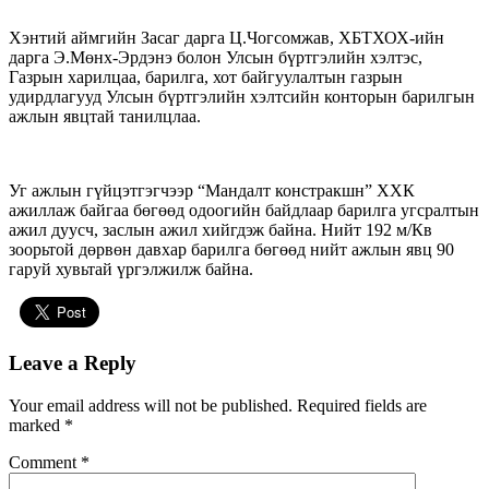
Хэнтий аймгийн Засаг дарга Ц.Чогсомжав, ХБТХОХ-ийн
дарга Э.Мөнх-Эрдэнэ болон Улсын бүртгэлийн хэлтэс,
Газрын харилцаа, барилга, хот байгуулалтын газрын
удирдлагууд Улсын бүртгэлийн хэлтсийн конторын барилгын
ажлын явцтай танилцлаа.
Уг ажлын гүйцэтгэгчээр “Мандалт констракшн” ХХК
ажиллаж байгаа бөгөөд одоогийн байдлаар барилга угсралтын
ажил дуусч, заслын ажил хийгдэж байна. Нийт 192 м/Кв
зоорьтой дөрвөн давхар
барилга бөгөөд нийт ажлын явц 90
гаруй хувьтай үргэлжилж байна.
Leave a Reply
Your email address will not be published.
Required fields are
marked
*
Comment
*