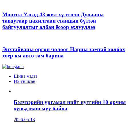
Монгол Улсад 43 жил хүлээсэн Дулааны
тавдугаар цахилгаан станцын бүтээн
байгуулалтыг албан ёсоор эхлүүллээ
Энхтайваны өргөн чөлөөг Нарны замтай холбох
хоёр км авто зам барина
Шинэ мэдээ
Их уншсан
Бэлчээрийн ургамал нийт нутгийн 10 орчим
хувьд маш муу байна
2026-05-13