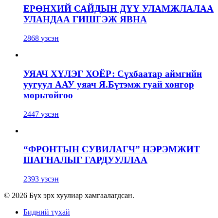
ЕРӨНХИЙ САЙДЫН ДҮҮ УЛАМЖЛАЛАА
УЛАНДАА ГИШГЭЖ ЯВНА
2868 үзсэн
УЯАЧ ХҮЛЭГ ХОЁР: Сүхбаатар аймгийн
уугуул ААУ уяач Я.Бүтэмж гуай хонгор
морьтойгоо
2447 үзсэн
“ФРОНТЫН СУВИЛАГЧ” НЭРЭМЖИТ
ШАГНАЛЫГ ГАРДУУЛЛАА
2393 үзсэн
© 2026 Бүх эрх хуулиар хамгаалагдсан.
Бидний тухай