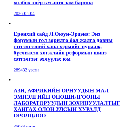
холбох хоёр км авто зам барина
2026-05-04
Ерөнхий сайд Л.Оюун-Эрдэнэ: Энэ
форумын гол зорилго бол жалга довны
сэтгэлгээний хана хэрмийг нурааж,
бүсчилсэн хөгжлийн реформын шинэ
сэтгэлгээг эхлүүлэх юм
289432 үзсэн
АЗИ, АФРИКИЙН ОРНУУДЫН МАЛ
ЭМНЭЛГИЙН ОНОШИЛГООНЫ
ЛАБОРАТОРУУДЫН ЗОХИЦУУЛАЛТЫГ
ХАНГАХ ОЛОН УЛСЫН ХУРАЛД
ОРОЛЦЛОО
35084 үзсэн