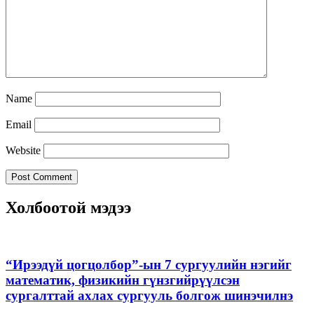
Name
Email
Website
Холбоотой мэдээ
“Ирээдүй цогцолбор”-ын 7 сургуулийн нэгийг
математик, физикийн гүнзгийрүүлсэн
сургалттай ахлах сургууль болгож шинэчилнэ