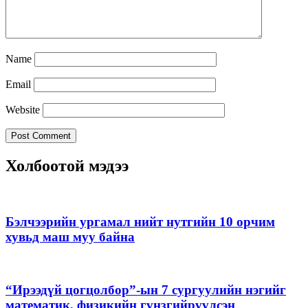
Name
Email
Website
Холбоотой мэдээ
Бэлчээрийн ургамал нийт нутгийн 10 орчим
хувьд маш муу байна
“Ирээдүй цогцолбор”-ын 7 сургуулийн нэгийг
математик, физикийн гүнзгийрүүлсэн