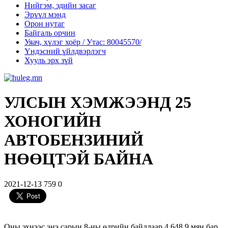
Нийгэм, эдийн засаг
Эрүүл мэнд
Орон нутаг
Байгаль орчин
Уяач, хүлэг хоёр / Утас: 80045570/
Үндэсний үйлдвэрлэгч
Хууль эрх зүй
УЛСЫН ХЭМЖЭЭНД 25
ХОНОГИЙН
АВТОБЕНЗИНИЙ
НӨӨЦТЭЙ БАЙНА
2021-12-13
759
0
Оны эхнээс энэ сарын 8-ны өдрийн байдлаар 4,648.9 мян.бар