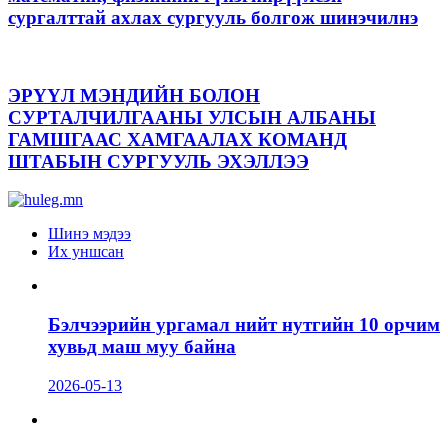
сургалттай ахлах сургууль болгож шинэчилнэ
ЭРҮҮЛ МЭНДИЙН БОЛОН
СУРТАЛЧИЛГААНЫ УЛСЫН АЛБАНЫ
ГАМШГААС ХАМГААЛАХ КОМАНД
ШТАБЫН СУРГУУЛЬ ЭХЭЛЛЭЭ
Шинэ мэдээ
Их уншсан
Бэлчээрийн ургамал нийт нутгийн 10 орчим
хувьд маш муу байна
2026-05-13