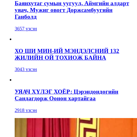
Баянхутаг сумын уугуул, Аймгийн алдарт
уяач, Мужиг овогт Доржсамбуугийн
Ганболд
3657 үзсэн
ХО ШИ МИН-ИЙ МЭНДЭЛСНИЙ 132
ЖИЛИЙН ОЙ ТОХИОЖ БАЙНА
3043 үзсэн
УЯАЧ ХҮЛЭГ ХОЁР: Цэрэндондогийн
Сандагдорж Оонон хартайгаа
2918 үзсэн