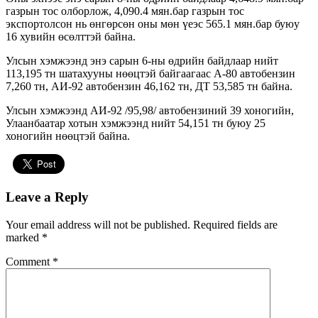
газрын тос олборлож, 4,090.4 мян.бар газрын тос
экспортолсон нь өнгөрсөн оны мөн үеэс 565.1 мян.бар буюу
16 хувийн өсөлттэй байна.
Улсын хэмжээнд энэ сарын 6-ны өдрийн байдлаар нийт
113,195 тн шатахууны нөөцтэй байгаагаас А-80 автобензин
7,260 тн, АИ-92 автобензин 46,162 тн, ДТ 53,585 тн байна.
Улсын хэмжээнд АИ-92 /95,98/ автобензиний 39 хоногийн,
Улаанбаатар хотын хэмжээнд нийт 54,151 тн буюу 25
хоногийн нөөцтэй байна.
Leave a Reply
Your email address will not be published.
Required fields are
marked
*
Comment
*