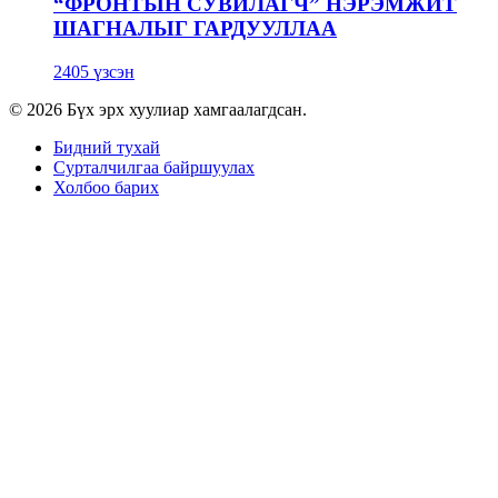
“ФРОНТЫН СУВИЛАГЧ” НЭРЭМЖИТ
ШАГНАЛЫГ ГАРДУУЛЛАА
2405 үзсэн
© 2026 Бүх эрх хуулиар хамгаалагдсан.
Бидний тухай
Сурталчилгаа байршуулах
Холбоо барих