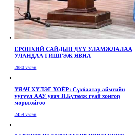
ЕРӨНХИЙ САЙДЫН ДҮҮ УЛАМЖЛАЛАА
УЛАНДАА ГИШГЭЖ ЯВНА
2880 үзсэн
УЯАЧ ХҮЛЭГ ХОЁР: Сүхбаатар аймгийн
уугуул ААУ уяач Я.Бүтэмж гуай хонгор
морьтойгоо
2459 үзсэн