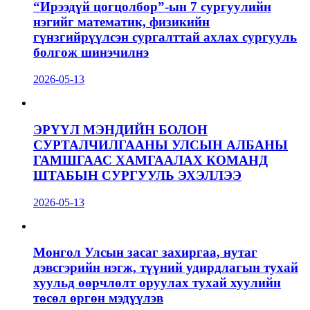
“Ирээдүй цогцолбор”-ын 7 сургуулийн
нэгийг математик, физикийн
гүнзгийрүүлсэн сургалттай ахлах сургууль
болгож шинэчилнэ
2026-05-13
ЭРҮҮЛ МЭНДИЙН БОЛОН
СУРТАЛЧИЛГААНЫ УЛСЫН АЛБАНЫ
ГАМШГААС ХАМГААЛАХ КОМАНД
ШТАБЫН СУРГУУЛЬ ЭХЭЛЛЭЭ
2026-05-13
Монгол Улсын засаг захиргаа, нутаг
дэвсгэрийн нэгж, түүний удирдлагын тухай
хуульд өөрчлөлт оруулах тухай хуулийн
төсөл өргөн мэдүүлэв