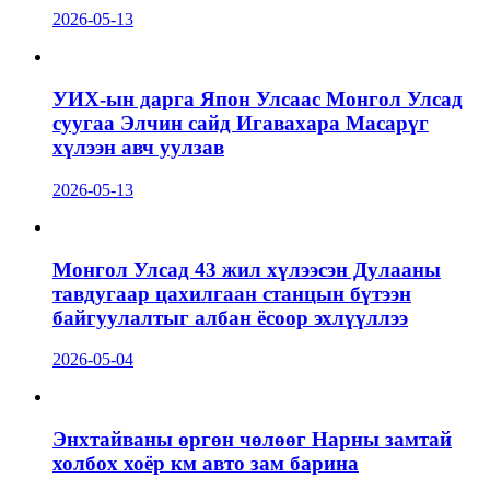
2026-05-13
УИХ-ын дарга Япон Улсаас Монгол Улсад
суугаа Элчин сайд Игавахара Масарүг
хүлээн авч уулзав
2026-05-13
Монгол Улсад 43 жил хүлээсэн Дулааны
тавдугаар цахилгаан станцын бүтээн
байгуулалтыг албан ёсоор эхлүүллээ
2026-05-04
Энхтайваны өргөн чөлөөг Нарны замтай
холбох хоёр км авто зам барина