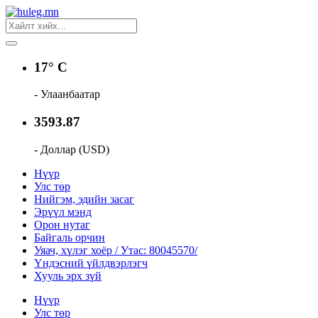
17° C
- Улаанбаатар
3593.87
- Доллар (USD)
Нүүр
Улс төр
Нийгэм, эдийн засаг
Эрүүл мэнд
Орон нутаг
Байгаль орчин
Уяач, хүлэг хоёр / Утас: 80045570/
Үндэсний үйлдвэрлэгч
Хууль эрх зүй
Нүүр
Улс төр