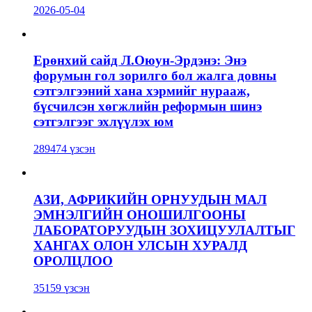
2026-05-04
Ерөнхий сайд Л.Оюун-Эрдэнэ: Энэ
форумын гол зорилго бол жалга довны
сэтгэлгээний хана хэрмийг нурааж,
бүсчилсэн хөгжлийн реформын шинэ
сэтгэлгээг эхлүүлэх юм
289474 үзсэн
АЗИ, АФРИКИЙН ОРНУУДЫН МАЛ
ЭМНЭЛГИЙН ОНОШИЛГООНЫ
ЛАБОРАТОРУУДЫН ЗОХИЦУУЛАЛТЫГ
ХАНГАХ ОЛОН УЛСЫН ХУРАЛД
ОРОЛЦЛОО
35159 үзсэн