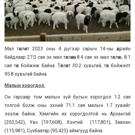
Мал төллөлт 2023 оны 4 дүгээр сарын 14-ны өдрийн
байдлаар 27.0 сая эх мал төллөхөөс 8.4 сая эх мал төллөж, 8.1
сая төл бойжиж байна. Төллөлт 30.2 хувьтай, төл бойжилт
95.8 хувьтай байна.
Малын хорогдол:
Он гарсаар том малын зүй бусын хорогдол 1.2 сая
толгой болж оны эхний 71.1 сая малын 1.7 хувийг
эзэлж байна. Хамгийн их хорогдолтой нь Архангай
(203,542), Увс (197,608), Хэнтий (117,801), Завхан
(115,981), Сүхбаатар (95,425) аймгууд байна.