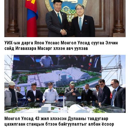
УИХ-ын дарга Япон Улсаас Монгол Улсад суугаа Элчин
сайд Игавахара Масарүг хүлээн авч уулзав
Монгол Улсад 43 жил хүлээсэн Дулааны тавдугаар
цахилгаан станцын бүтээн байгуулалтыг албан ёсоор
эхлүүллээ