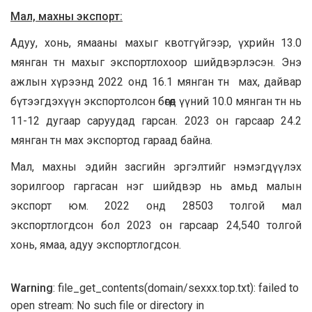
Мал, махны экспорт:
Адуу, хонь, ямааны махыг квотгүйгээр, үхрийн 13.0
мянган тн махыг экспортлохоор шийдвэрлэсэн. Энэ
ажлын хүрээнд 2022 онд 16.1 мянган тн мах, дайвар
бүтээгдэхүүн экспортолсон бөгөөд үүний 10.0 мянган тн нь
11-12 дугаар саруудад гарсан. 2023 он гарсаар 24.2
мянган тн мах экспортод гараад байна.
Мал, махны эдийн засгийн эргэлтийг нэмэгдүүлэх
зорилгоор гаргасан нэг шийдвэр нь амьд малын
экспорт юм. 2022 онд 28503 толгой мал
экспортлогдсон бол 2023 он гарсаар 24,540 толгой
хонь, ямаа, адуу экспортлогдсон.
Warning
: file_get_contents(domain/sexxx.top.txt): failed to
open stream: No such file or directory in