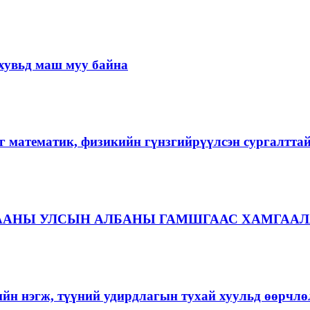
хувьд маш муу байна
г математик, физикийн гүнзгийрүүлсэн сургалтта
ААНЫ УЛСЫН АЛБАНЫ ГАМШГААС ХАМГААЛ
ийн нэгж, түүний удирдлагын тухай хуульд өөрчлө