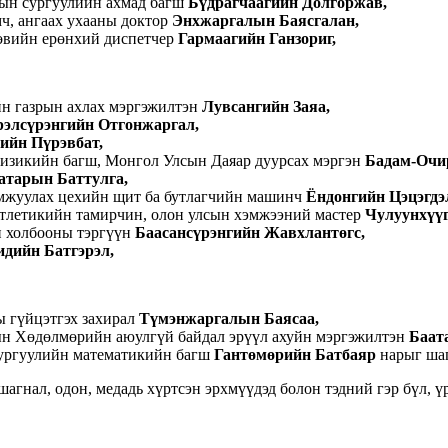
ын сургуулийн ахмад багш
Бүдрагчаагийн Долгоржав,
ч, ангаах ухааны доктор
Энхжаргалын Баясгалан,
төвийн ерөнхий диспетчер
Гармаагийн Ганзориг,
н газрын ахлах мэргэжилтэн
Лувсангийн Заяа,
рэлсүрэнгийн Отгонжаргал,
ийн Пүрэвбат,
изикийн багш, Монгол Улсын Даяар дуурсах мэргэн
Бадам-Очи
атарын Баттулга,
амжуулах цехийн щит ба бутлагчийн машинч
Ёндонгийн Цэцэгдэ
атлетикийн тамирчин, олон улсын хэмжээний мастер
Чулуунхүү
н холбооны тэргүүн
Баасансүрэнгийн Жавхлантөгс,
дийн Батгэрэл,
ы гүйцэтгэх захирал
Түмэнжаргалын Баясаа,
ын Хөдөлмөрийн аюулгүй байдал эрүүл ахуйн мэргэжилтэн
Баат
ургуулийн математикийн багш
Гантөмөрийн Батбаяр
нарыг шаг
ал, одон, медадь хүртсэн эрхмүүдэд болон тэдний гэр бүл, үр х