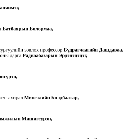
анчимэг,
ал
Батбаярын Болормаа,
сургуулийн зөвлөх профессор
Бүдрагчаагийн Дашдаваа,
ооны дарга
Раднаабазарын Эрдэнэцэцэг,
нсүрэн,
гч захирал
Минсэлийн Болдбаатар,
амжилын Мишигсүрэн,