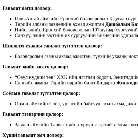
Гавьяат багш цолоор
:
Говь-Алтай аймгийн Ерөнхий боловсролын 3 дугаар сур
Төрийн албаны зөвлөлийн ахмад ажилтан
Дашбалын Бат
Нийслэлийн Ерөнхий боловсролын 107 дугаар сургуулий
Санхүү, эдийн засгийн их сургуулийн Бизнесийн удирдл
Шинжлэх ухааны гавьяат зүтгэлтэн цолоор
:
Боловсролын яамны ахмад ажилтан, түүхийн ухааны док
Гавьяат эдийн засагч цолоор
:
“Сөүл нүдний төв” ХХК-ийн нягтлан бодогч, Зенитчдий
Сангийн яамны Төрийн нарийн бичгийн дарга
Жигжидий
Соёлын гавьяат зүтгэлтэн цолоор
:
Орхон аймгийн Соёл, урлагийн байгууллагын ахмад ажи
Гавьяат тээвэрчин цолоор
:
Завхан аймгийн Тарвагатайн нурууны тусгай хамгаалалт
Хүний гавьяат эмч цолоор
: