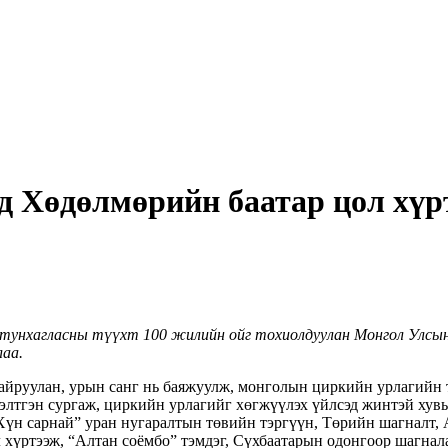
д Хөдөлмөрийн баатар цол хүр
 тунхагласны түүхт 100 жилийн ойг тохиолдуулан
Монгол Улсын 
лаа.
йруулан, урын санг нь баяжуулж, монголын циркийн урлагийн тү
элтгэн сургаж, циркийн урлагийг хөгжүүлэх үйлсэд жинтэй ху
Хүн сарнай” уран нугаралтын төвийн тэргүүн, Төрийн шагналт,
 хүртээж, “Алтан соёмбо” тэмдэг, Сүхбаатарын одонгоор шагнал