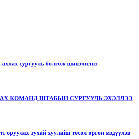
й ахлах сургууль болгож шинэчилнэ
АХ КОМАНД ШТАБЫН СУРГУУЛЬ ЭХЭЛЛЭЭ
лт оруулах тухай хуулийн төсөл өргөн мэдүүлэв