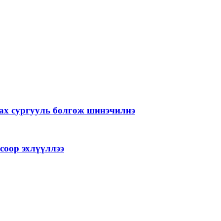
лах сургууль болгож шинэчилнэ
соор эхлүүллээ