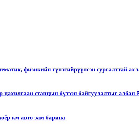
тематик, физикийн гүнзгийрүүлсэн сургалттай ах
р цахилгаан станцын бүтээн байгуулалтыг албан ё
оёр км авто зам барина