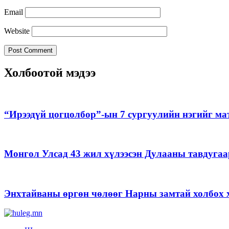
Email
Website
Холбоотой мэдээ
“Ирээдүй цогцолбор”-ын 7 сургуулийн нэгийг ма
Монгол Улсад 43 жил хүлээсэн Дулааны тавдугаа
Энхтайваны өргөн чөлөөг Нарны замтай холбох х