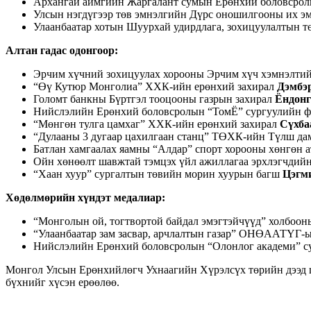
Архангай аймгийн Жаргалант сумын Ерөнхий боловсрол
Улсын нэгдүгээр төв эмнэлгийн Дүрс оношилгооны их эм
Улаанбаатар хотын Шуурхай удирдлага, зохицуулалтын 
Алтан гадас одонгоор
:
Эрчим хүчний зохицуулах хорооны Эрчим хүч хэмнэлтий
“Өү Кутюр Монголиа” ХХК-ийн ерөнхий захирал
Дэмбэ
Голомт банкны Бүртгэл тооцооны газрын захирал
Ёндонг
Нийслэлийн Ерөнхий боловсролын “ТомЁ” сургуулийн ф
“Мөнгөн тулга цамхаг” ХХК-ийн ерөнхий захирал
Сүхба
“Дулааны 3 дугаар цахилгаан станц” ТӨХК-ийн Түлш д
Батлан хамгаалах яамны “Алдар” спорт хорооны хөнгөн 
Ойн хөнөөлт шавжтай тэмцэх үйл ажиллагаа эрхлэгчдий
“Хаан хуур” сургалтын төвийн морин хуурын багш
Цэгми
Хөдөлмөрийн хүндэт медалиар
:
“Монголын ой, тогтвортой байдал эмэгтэйчүүд” холбоон
“Улаанбаатар зам засвар, арчлалтын газар” ОНӨААТҮГ-
Нийслэлийн Ерөнхий боловсролын “Олонлог академи” с
Монгол Улсын Ерөнхийлөгч Ухнаагийн Хүрэлсүх төрийн дээд шагн
бүхнийг хүсэн ерөөлөө.