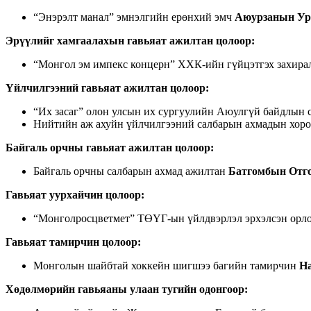
“Энэрэлт манал” эмнэлгийн ерөнхий эмч
Аюурзанын Ур
Эрүүлийг хамгаалахын гавьяат ажилтан цолоор
:
“Монгол эм импекс концерн” ХХК-ийн гүйцэтгэх захир
Үйлчилгээний гавьяат ажилтан цолоор
:
“Их засаг” олон улсын их сургуулийн Аюулгүй байдлын 
Нийтийн аж ахуйн үйлчилгээний салбарын ахмадын хор
Байгаль орчны гавьяат ажилтан цолоор
:
Байгаль орчны салбарын ахмад ажилтан
Батгомбын Отго
Гавьяат уурхайчин цолоор
:
“Монголросцветмет” ТӨҮГ-ын үйлдвэрлэл эрхэлсэн орло
Гавьяат тамирчин цолоор
:
Монголын шайбтай хоккейн шигшээ багийн тамирчин
Н
Хөдөлмөрийн гавьяаны улаан тугийн одонгоор
: