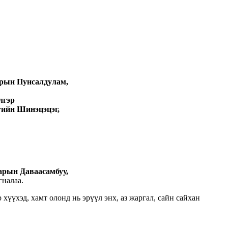
рын Пунсалдулам,
лгэр
гийн Шинэцэцэг,
арын Даваасамбуу,
налаа.
үүхэд, хамт олонд нь эрүүл энх, аз жаргал, сайн сайхан