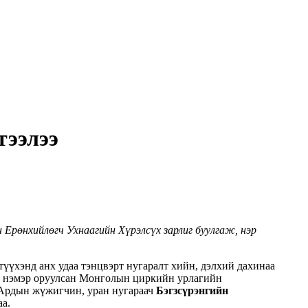
тээлээ
Ерөнхийлөгч Ухнаагийн Хүрэлсүх зарлиг буулгаж, нэр
үхэнд анх удаа тэнцвэрт нугаралт хийн, дэлхий дахинаа
вь нэмэр оруулсан Монголын циркийн урлагийн
 Ардын жүжигчин, уран нугараач
Бэгзсүрэнгийн
аа.