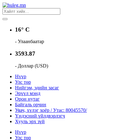
16° C
- Улаанбаатар
3593.87
- Доллар (USD)
Нүүр
Улс төр
Нийгэм, эдийн засаг
Эрүүл мэнд
Орон нутаг
Байгаль орчин
Уяач, хүлэг хоёр / Утас: 80045570/
Үндэсний үйлдвэрлэгч
Хууль эрх зүй
Нүүр
Улс төр