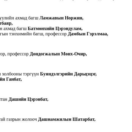
гуулийн ахмад багш
Ламжавын Норжин,
баяр,
н ахмад багш
Батмөнхийн Цэрэндулам,
агын тэнхимийн багш, профессор
Дамбын Гэрэлмаа,
тор, профессор
Дондогжалын Мөнх-Очир,
н холбооны тэргүүн
Буяндэлгэрийн Дарьцэцэг,
н Ганбат,
лтан
Дашийн Цэрэнбат,
тай газрын жолооч
Дашнамжилын Шатарбат,