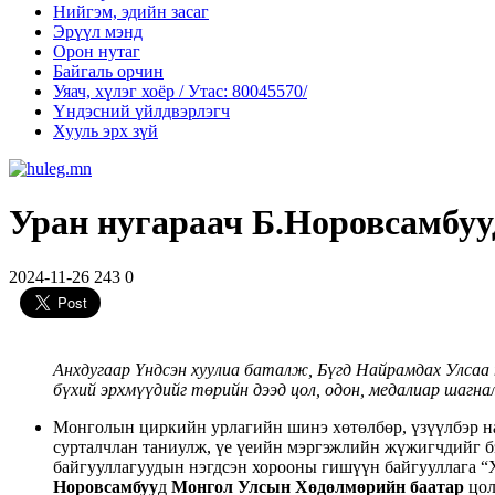
Нийгэм, эдийн засаг
Эрүүл мэнд
Орон нутаг
Байгаль орчин
Уяач, хүлэг хоёр / Утас: 80045570/
Үндэсний үйлдвэрлэгч
Хууль эрх зүй
Уран нугараач Б.Норовсамбуу
2024-11-26
243
0
Анхдугаар Үндсэн хуулиа баталж, Бүгд Найрамдах Улсаа
бүхий эрхмүүдийг төрийн дээд цол, одон, медалиар шагна
Монголын циркийн урлагийн шинэ хөтөлбөр, үзүүлбэр на
сурталчлан таниулж, үе үеийн мэргэжлийн жүжигчдийг б
байгууллагуудын нэгдсэн хорооны гишүүн байгууллага “
Норовсамбуу
д
Монгол Улсын Хөдөлмөрийн баатар
цол