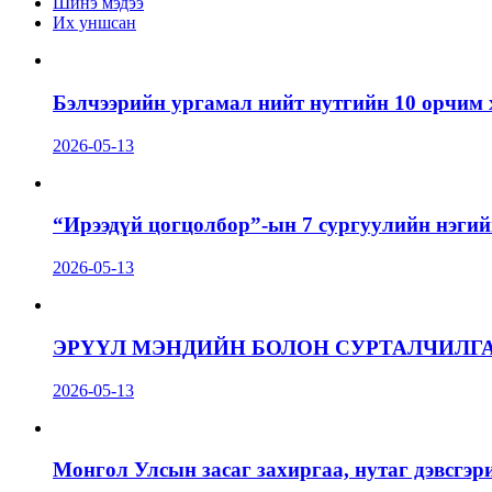
Шинэ мэдээ
Их уншсан
Бэлчээрийн ургамал нийт нутгийн 10 орчим 
2026-05-13
“Ирээдүй цогцолбор”-ын 7 сургуулийн нэгий
2026-05-13
ЭРҮҮЛ МЭНДИЙН БОЛОН СУРТАЛЧИЛГ
2026-05-13
Монгол Улсын засаг захиргаа, нутаг дэвсгэр