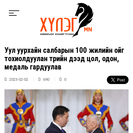
Уул уурхайн салбарын 100 жилийн ойг
тохиолдуулан төрийн дээд цол, одон,
медаль гардуулав
2023-02-02
690
0