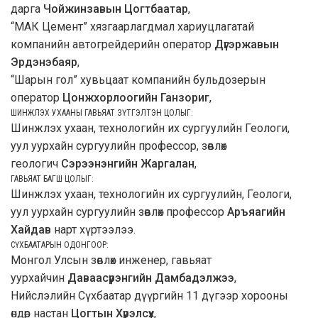
дарга
Чойжинзавын Цогтбаатар
,
“МАК Цемент” хязгаарлагдмал хариуцлагатай
компанийн автогрейдерийн оператор
Дүгэржавын
Эрдэнэбаяр
,
“Шарын гол” хувьцаат компанийн бульдозерын
оператор
Цонжхорлоогийн Ганзориг
,
ШИНЖЛЭХ УХААНЫ ГАВЬЯАТ ЗҮТГЭЛТЭН ЦОЛЫГ:
Шинжлэх ухаан, технологийн их сургуулийн Геологи,
уул уурхайн сургуулийн профессор, зөвлөх
геологич
Сэрээнэнгийн Жаргалан
,
ГАВЬЯАТ БАГШ ЦОЛЫГ:
Шинжлэх ухаан, технологийн их сургуулийн, Геологи,
уул уурхайн сургуулийн зөвлөх профессор
Аръяагийн
Хайдав
нарт хүртээлээ.
СҮХБААТАРЫН ОДОНГООР:
Монгол Улсын зөвлөх инженер, гавьяат
уурхайчин
Даваасүрэнгийн Дамбадэлжээ
,
Нийслэлийн Сүхбаатар дүүргийн 11 дүгээр хорооны
өндөр настан
Цогтын Хүрэлсүх
,