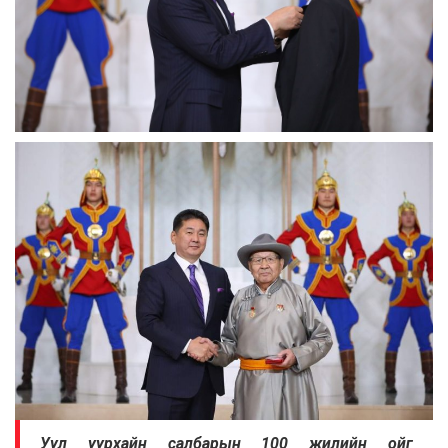
Уул уурхайн салбарын 100 жилийн ойг