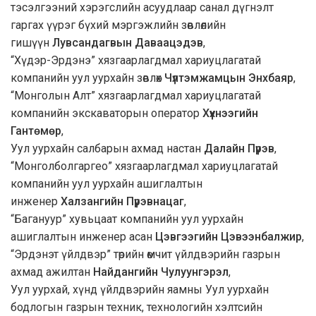
тэсэлгээний хэрэгслийн асуудлаар санал дүгнэлт
гаргах үүрэг бүхий мэргэжлийн зөвлөлийн
гишүүн
Лувсандагвын Даваацэдэв
,
“Хүдэр-Эрдэнэ” хязгаарлагдмал хариуцлагатай
компанийн уул уурхайн зөвлөх
Чүлтэмжамцын Энхбаяр
,
“Монголын Алт” хязгаарлагдмал хариуцлагатай
компанийн экскаваторын оператор
Хүүхнээгийн
Гантөмөр
,
Уул уурхайн салбарын ахмад настан
Далайн Пүрэв
,
“Монголболгаргео” хязгаарлагдмал хариуцлагатай
компанийн уул уурхайн ашиглалтын
инженер
Халзангийн Пүрэвнацаг
,
“Багануур” хувьцаат компанийн уул уурхайн
ашиглалтын инженер асан
Цэвгээгийн Цэвээнбалжир
,
“Эрдэнэт үйлдвэр” төрийн өмчит үйлдвэрийн газрын
ахмад ажилтан
Найдангийн Чулуунгэрэл
,
Уул уурхай, хүнд үйлдвэрийн яамны Уул уурхайн
бодлогын газрын техник, технологийн хэлтсийн