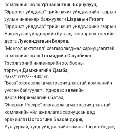
компанийн зөвлөх
Уртнасангийн Борчулуун
,
“Эрдэнэт үйлдвэр” төрийн өмчит үйлдвэрийн газрын
уулын инженер-баяжуулагч
Шаравын Гэзэгт
,
“Эрдэнэт үйлдвэр” төрийн өмчит үйлдвэрийн газрын
Баяжуулах үйлдвэрийн бутлах, тээвэрлэх хэсгийн
дарга
Лувсандагвын Баяраа
,
“Монголчехтеталл” хязгаарлагдмал хариуцлагатай
компанийн зөвлөх
Тогмидийн Оюунбилэг
,
Тэсэлгээний инженерийн холбооны
тэргүүн
Дамжингийн Дамба
,
ГАВЬЯАТ УУРХАЙЧИН ЦОЛЫГ:
“База” хязгаарлагдмал хариуцлагатай компанийн
үүсгэн байгуулагч, Удирдах зөвлөлийн
дарга
Норжмаагийн Батаа
,
“Энержи Ресурс” хязгаарлагдмал хариуцлагатай
компанийн үйл ажиллагаа хариуцсан дэд
ерөнхийлөгч
Цогоогийн Баасандорж
,
Уул уурхай, хүнд үйлдвэрийн яамны Тэсрэх бодис,