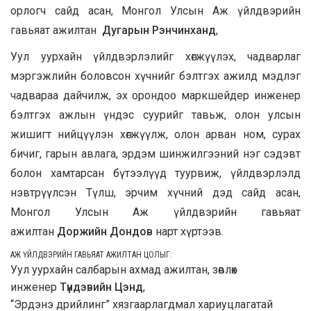
орлогч сайд асан, Монгол Улсын Аж үйлдвэрийн
гавьяат ажилтан
Дугарын Рэнчинханд
,
Уул уурхайн үйлдвэрлэлийг хөгжүүлэх, чадварлаг
мэргэжлийн боловсон хүчнийг бэлтгэх ажилд мэдлэг
чадвараа дайчилж, эх орондоо маркшейдер инженер
бэлтгэх ажлын үндэс суурийг тавьж, олон улсын
жишигт нийцүүлэн хөгжүүлж, олон арван ном, сурах
бичиг, гарын авлага, эрдэм шинжилгээний нэг сэдэвт
болон хамтарсан бүтээлүүд туурвиж, үйлдвэрлэлд
нэвтрүүлсэн Түлш, эрчим хүчний дэд сайд асан,
Монгол Улсын Аж үйлдвэрийн гавьяат
ажилтан
Доржийн Дондов
нарт хүртээв.
АЖ ҮЙЛДВЭРИЙН ГАВЬЯАТ АЖИЛТАН ЦОЛЫГ:
Уул уурхайн салбарын ахмад ажилтан, зөвлөх
инженер
Түндэвийн Цэнд
,
“Эрдэнэ дрийлинг” хязгаарлагдмал хариуцлагатай