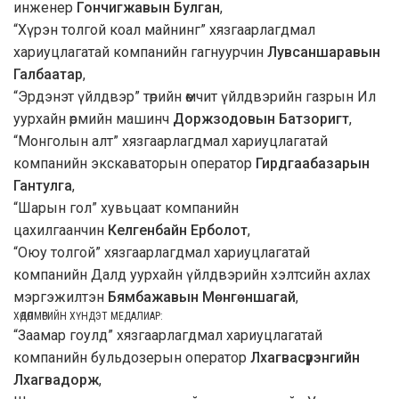
инженер
Гончигжавын Булган
,
“Хүрэн толгой коал майнинг” хязгаарлагдмал
хариуцлагатай компанийн гагнуурчин
Лувсаншаравын
Галбаатар
,
“Эрдэнэт үйлдвэр” төрийн өмчит үйлдвэрийн газрын Ил
уурхайн өрмийн машинч
Доржзодовын Батзоригт
,
“Монголын алт” хязгаарлагдмал хариуцлагатай
компанийн экскаваторын оператор
Гирдгаабазарын
Гантулга
,
“Шарын гол” хувьцаат компанийн
цахилгаанчин
Келгенбайн Ерболот
,
“Оюу толгой” хязгаарлагдмал хариуцлагатай
компанийн Далд уурхайн үйлдвэрийн хэлтсийн ахлах
мэргэжилтэн
Бямбажавын Мөнгөншагай
,
ХӨДӨЛМӨРИЙН ХҮНДЭТ МЕДАЛИАР:
“Заамар гоулд” хязгаарлагдмал хариуцлагатай
компанийн бульдозерын оператор
Лхагвасүрэнгийн
Лхагвадорж
,