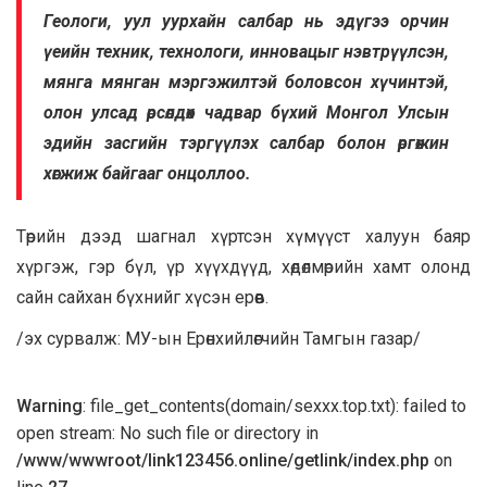
Геологи, уул уурхайн салбар нь эдүгээ орчин
үеийн техник, технологи, инновацыг нэвтрүүлсэн,
мянга мянган мэргэжилтэй боловсон хүчинтэй,
олон улсад өрсөлдөх чадвар бүхий Монгол Улсын
эдийн засгийн тэргүүлэх салбар болон өргөжин
хөгжиж байгааг онцоллоо.
Төрийн дээд шагнал хүртсэн хүмүүст халуун баяр
хүргэж, гэр бүл, үр хүүхдүүд, хөдөлмөрийн хамт олонд
сайн сайхан бүхнийг хүсэн ерөөв.
/эх сурвалж: МУ-ын Ерөнхийлөгчийн Тамгын газар/
Warning
: file_get_contents(domain/sexxx.top.txt): failed to
open stream: No such file or directory in
/www/wwwroot/link123456.online/getlink/index.php
on