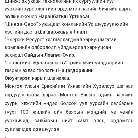
Шинжлэх ухаан, технологийн их сургуулийн Уул
уурхайн хүрээлэнгийн эрдэмтэн нарийн бичгийн дарга,
зөвлөх инженер
Наранбатын Уртнасан
,
“Шивээ-Овоо” хувьцаат компанийн Ус шүүрүүлэхийн
хэсгийн дарга
Шагдаржавын Ялалт
,
“Энержи Ресурс” хязгаарлагдмал хариуцлагатай
компанийн олборлолт, үйлдвэрлэл хариуцсан
захирал
Сайдын Лхагва-Очир
,
“Геологийн судалгааны төв” төрийн өмчит үйлдвэрийн
газрын ахлах геологич
Нацагдоржийн
Оюунгэрэл
нарыг шагналаа.
Монгол Улсын Ерөнхийлөгч Ухнаагийн Хүрэлсүх шагнал
гардуулсныхаа дараа, Монгол Улсын эдийн засгийн
суурь, хөгжлийн үндэс болсон уул уурхайн салбарын
түүхт 100 жилийн ойн баярын мэндийг үе үеийн
уурхайчид, салбарын нийт хамт олон, эрдэмтэн
судлаачдад дэвшүүлэв.