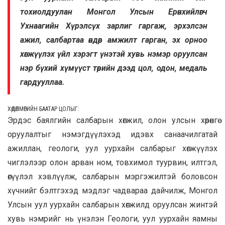
тохиолдуулан Монгол Улсын Ерөнхийлөгч
Ухнаагийн Хүрэлсүх зарлиг гаргаж, эрхэлсэн
ажил, салбартаа өндөр амжилт гарган, эх орноо
хөгжүүлэх үйл хэрэгт үнэтэй хувь нэмэр оруулсан
нэр бүхий хүмүүст төрийн дээд цол, одон, медаль
гардууллаа.
ХӨДӨЛМӨРИЙН БААТАР ЦОЛЫГ:
Эрдэс баялгийн салбарын хөгжил, олон улсын хөрөнгө
оруулалтыг нэмэгдүүлэхэд идэвх санаачилгатай
ажиллан, геологи, уул уурхайн салбарыг хөгжүүлэх
чиглэлээр олон арван ном, товхимол туурвин, илтгэл,
өгүүлэл хэвлүүлж, салбарын мэргэжилтэй боловсон
хүчнийг бэлтгэхэд мэдлэг чадвараа дайчилж, Монгол
Улсын уул уурхайн салбарын хөгжилд оруулсан жинтэй
хувь нэмрийг нь үнэлэн Геологи, уул уурхайн яамны