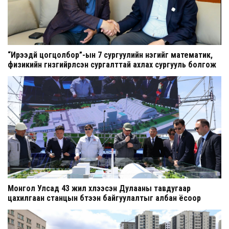
“Ирээдүй цогцолбор”-ын 7 сургуулийн нэгийг математик,
физикийн гүнзгийрүүлсэн сургалттай ахлах сургууль болгож
шинэчилнэ
Монгол Улсад 43 жил хүлээсэн Дулааны тавдугаар
цахилгаан станцын бүтээн байгуулалтыг албан ёсоор
эхлүүллээ