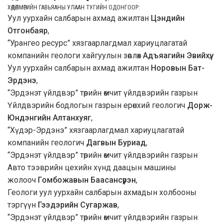
ХӨДӨЛМӨРИЙН ГАВЬЯАНЫ УЛААН ТУГИЙН ОДОНГООР:
Уул уурхайн салбарын ахмад ажилтан
Цэндийн
Отгонбаяр
,
“Урангео ресурс” хязгаарлагдмал хариуцлагатай
компанийн геологи хайгуулын зөвлөх
Адъяагийн Эвийхүү
,
Уул уурхайн салбарын ахмад ажилтан
Норовын Бат-
Эрдэнэ
,
“Эрдэнэт үйлдвэр” төрийн өмчит үйлдвэрийн газрын
Үйлдвэрийн бодлогын газрын ерөнхий геологич
Дорж-
Юндэнгийн Алтанхуяг
,
“Хүдэр-Эрдэнэ” хязгаарлагдмал хариуцлагатай
компанийн геологич
Дагвын Буриад
,
“Эрдэнэт үйлдвэр” төрийн өмчит үйлдвэрийн газрын
Авто тээврийн цехийн хүнд даацын машины
жолооч
Гомбожавын Баасансүрэн
,
Геологи уул уурхайн салбарын ахмадын холбооны
тэргүүн
Гээдэрийн Сугаржав
,
“Эрдэнэт үйлдвэр” төрийн өмчит үйлдвэрийн газрын