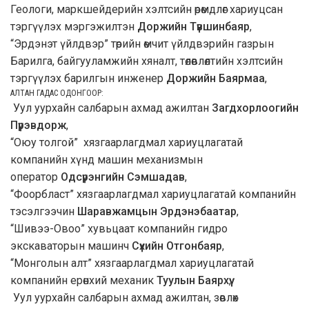
Геологи, маркшейдерийн хэлтсийн өрөмдлөг хариуцсан
тэргүүлэх мэргэжилтэн
Доржийн Түвшинбаяр
,
“Эрдэнэт үйлдвэр” төрийн өмчит үйлдвэрийн газрын
Барилга, байгууламжийн хяналт, төлөвлөлтийн хэлтсийн
тэргүүлэх барилгын инженер
Доржийн Баярмаа
,
АЛТАН ГАДАС ОДОНГООР:
Уул уурхайн салбарын ахмад ажилтан
Загдхорлоогийн
Пүрэвдорж
,
“Оюу толгой” хязгаарлагдмал хариуцлагатай
компанийн хүнд машин механизмын
оператор
Одсүрэнгийн Сэмшадав
,
“Фоорбласт” хязгаарлагдмал хариуцлагатай компанийн
тэсэлгээчин
Шаравжамцын Эрдэнэбаатар
,
“Шивээ-Овоо” хувьцаат компанийн гидро
экскаваторын машинч
Сүхийн Отгонбаяр
,
“Монголын алт” хязгаарлагдмал хариуцлагатай
компанийн ерөнхий механик
Туулын Баярхүү
,
Уул уурхайн салбарын ахмад ажилтан, зөвлөх