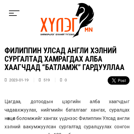
ФИЛИППИН УЛСАД АНГЛИ ХЭЛНИЙ
СУРГАЛТАД ХАМРАГДАХ АЛБА
ХААГЧДАД “БАТЛАМЖ” ГАРДУУЛЛАА
2023-01-19
519
0
Цагдаа, дотоодын цэргийн алба хаагчдыг
чадавхжуулах, нийгмийн баталгааг хангах, суралцах
нөхцөл боломжийг хангах үүднээс Филиппин Улсад англи
хэлний вакумжуулсан сургалтад суралцуулах сонгон