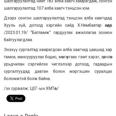
шалгаруулалтад нийт 183 алба хаагч хамрагдаж, сонгон
шалгаруулалтад 107 алба хаагч тэнцсэн юм.
Дээрх сонгон шалгаруулалтад тэнцсэн алба хаагчдад
Хууль зүй, дотоод хэргийн сайд Х.Нямбаатар өнөөдөр
/2023.01.19/ “Батламж” гардуулах ажиллагаа зохион
байгуулагдлаа.
Энэхүү сургалтад хамрагдсан алба хаагчид цаашид хар
тамхи, мансууруулах бодис, мөнгө угаах гэмт хэрэг, зөрчлөөс
урьдчилан сэргийлэх чиглэлээр дотоод, гадаадын
сургалтуудад давтан болон мэргэшин суралцах
боломжтой болж байна.
/эх сурвалж: ЦЕГ-ын ХМТөв/