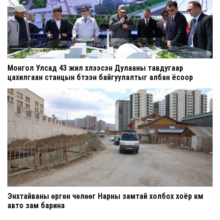
Монгол Улсад 43 жил хүлээсэн Дулааны тавдугаар
цахилгаан станцын бүтээн байгуулалтыг албан ёсоор
эхлүүллээ
Энхтайваны өргөн чөлөөг Нарны замтай холбох хоёр км
авто зам барина