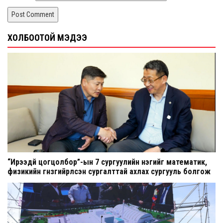
ХОЛБООТОЙ МЭДЭЭ
“Ирээдүй цогцолбор”-ын 7 сургуулийн нэгийг математик,
физикийн гүнзгийрүүлсэн сургалттай ахлах сургууль болгож
шинэчилнэ