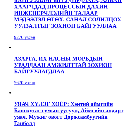
БАЙГУУЛЛАГЫН УДИРДЛАГА, АЛБАН
ХААГЧДАД ПРОЦЕССЫН ДАХИН
ИНЖЕНЕРЧЛЭЛИЙН ТАЛААР
МЭДЭЭЛЭЛ ӨГӨХ, САНАЛ СОЛИЛЦОХ
УУЛЗАЛТЫГ ЗОХИОН БАЙГУУЛЛАА
9276 үзсэн
АЗАРГА, ИХ НАСНЫ МОРЬДЫН
УРАЛДААН АМЖИЛТТАЙ ЗОХИОН
БАЙГУУЛАГДЛАА
5670 үзсэн
УЯАЧ ХҮЛЭГ ХОЁР: Хэнтий аймгийн
Баянхутаг сумын уугуул, Аймгийн алдарт
уяач, Мужиг овогт Доржсамбуугийн
Ганболд