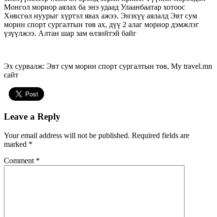
Монгол мориор аялах ба энэ удаад Улаанбаатар хотоос
Хөвсгөл нуурыг хүртэл явах ажээ. Энэхүү аялалд Эвт сум
морин спорт сургалтын төв ах, дүү 2 алаг мориор дэмжлэг
үзүүлжээ. Алтан шар зам өлзийтэй байг
Эх сурвалж: Эвт сум морин спорт сургалтын төв, My travel.mn
сайт
Leave a Reply
Your email address will not be published.
Required fields are
marked
*
Comment
*