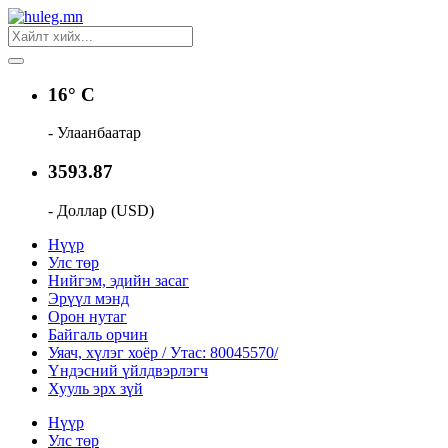
16° C
- Улаанбаатар
3593.87
- Доллар (USD)
Нүүр
Улс төр
Нийгэм, эдийн засаг
Эрүүл мэнд
Орон нутаг
Байгаль орчин
Уяач, хүлэг хоёр / Утас: 80045570/
Үндэсний үйлдвэрлэгч
Хууль эрх зүй
Нүүр
Улс төр