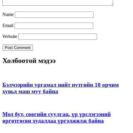
Name
Email
Website
Холбоотой мэдээ
Бэлчээрийн ургамал нийт нутгийн 10 орчим
хувьд маш муу байна
Мод бут, сөөгийн суулгац, үр үрслэгээний
өргөтгөсөн худалдаа үргэлжилж байна