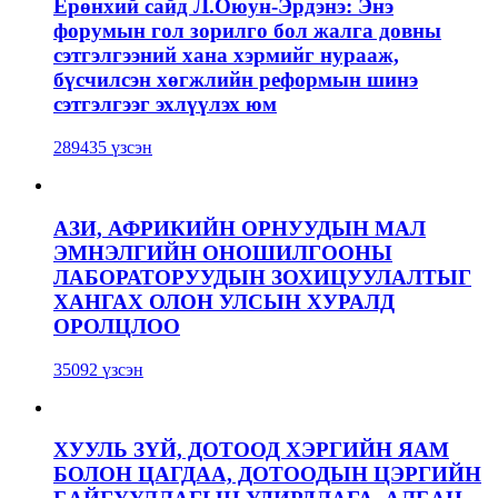
Ерөнхий сайд Л.Оюун-Эрдэнэ: Энэ
форумын гол зорилго бол жалга довны
сэтгэлгээний хана хэрмийг нурааж,
бүсчилсэн хөгжлийн реформын шинэ
сэтгэлгээг эхлүүлэх юм
289435 үзсэн
АЗИ, АФРИКИЙН ОРНУУДЫН МАЛ
ЭМНЭЛГИЙН ОНОШИЛГООНЫ
ЛАБОРАТОРУУДЫН ЗОХИЦУУЛАЛТЫГ
ХАНГАХ ОЛОН УЛСЫН ХУРАЛД
ОРОЛЦЛОО
35092 үзсэн
ХУУЛЬ ЗҮЙ, ДОТООД ХЭРГИЙН ЯАМ
БОЛОН ЦАГДАА, ДОТООДЫН ЦЭРГИЙН