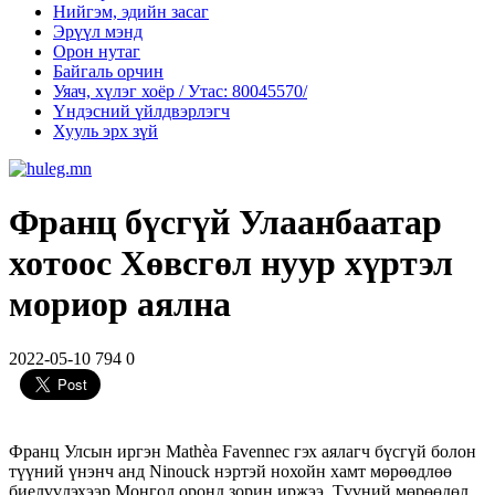
Нийгэм, эдийн засаг
Эрүүл мэнд
Орон нутаг
Байгаль орчин
Уяач, хүлэг хоёр / Утас: 80045570/
Үндэсний үйлдвэрлэгч
Хууль эрх зүй
Франц бүсгүй Улаанбаатар
хотоос Хөвсгөл нуур хүртэл
мориор аялна
2022-05-10
794
0
Франц Улсын иргэн Mathèa Favennec гэх аялагч бүсгүй болон
түүний үнэнч анд Ninouck нэртэй нохойн хамт мөрөөдлөө
биелүүлэхээр Монгол оронд зорин иржээ. Түүний мөрөөдөл