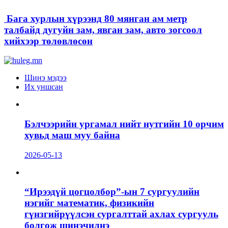
Бага хурлын хүрээнд 80 мянган ам метр
талбайд дугуйн зам, явган зам, авто зогсоол
хийхээр төлөвлөсөн
Шинэ мэдээ
Их уншсан
Бэлчээрийн ургамал нийт нутгийн 10 орчим
хувьд маш муу байна
2026-05-13
“Ирээдүй цогцолбор”-ын 7 сургуулийн
нэгийг математик, физикийн
гүнзгийрүүлсэн сургалттай ахлах сургууль
болгож шинэчилнэ