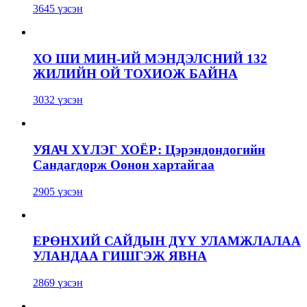
3645 үзсэн
ХО ШИ МИН-ИЙ МЭНДЭЛСНИЙ 132
ЖИЛИЙН ОЙ ТОХИОЖ БАЙНА
3032 үзсэн
УЯАЧ ХҮЛЭГ ХОЁР: Цэрэндондогийн
Сандагдорж Оонон хартайгаа
2905 үзсэн
ЕРӨНХИЙ САЙДЫН ДҮҮ УЛАМЖЛАЛАА
УЛАНДАА ГИШГЭЖ ЯВНА
2869 үзсэн