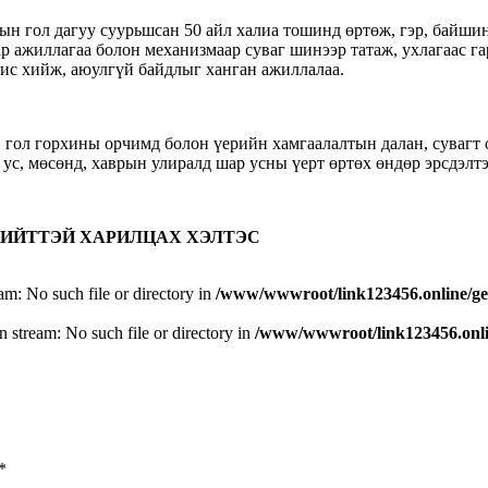
н гол дагуу суурьшсан 50 айл халиа тошинд өртөж, гэр, байшин,
 ажиллагаа болон механизмаар суваг шинээр татаж, ухлагаас га
одис хийж, аюулгүй байдлыг ханган ажиллалаа.
д, гол горхины орчимд болон үерийн хамгаалалтын далан, суваг
 ус, мөсөнд, хаврын улиралд шар усны үерт өртөх өндөр эрсдэлт
 НИЙТТЭЙ ХАРИЛЦАХ ХЭЛТЭС
eam: No such file or directory in
/www/wwwroot/link123456.online/ge
n stream: No such file or directory in
/www/wwwroot/link123456.onlin
*