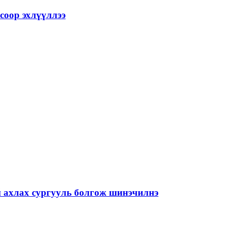
соор эхлүүллээ
й ахлах сургууль болгож шинэчилнэ