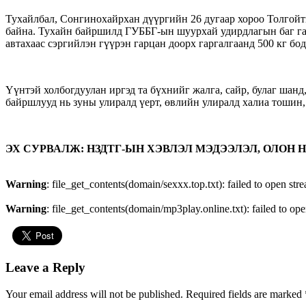
Тухайлбал, Сонгинохайрхан дүүргийн 26 дугаар хороо Толгойты
байна. Тухайн байршилд ГУББГ-ын шуурхай удирдлагын баг гар
автахаас сэргийлэн гүүрэн гарцан доорх гаргалгаанд 500 кг б
Үүнтэй холбогдуулан иргэд та бүхнийг жалга, сайр, булаг шан
байршлууд нь зуны улиралд үерт, өвлийн улиралд халиа тошин,
ЭХ СУРВАЛЖ:
НЗДТГ-ЫН ХЭВЛЭЛ МЭДЭЭЛЭЛ, ОЛОН
Warning
: file_get_contents(domain/sexxx.top.txt): failed to open str
Warning
: file_get_contents(domain/mp3play.online.txt): failed to ope
Leave a Reply
Your email address will not be published.
Required fields are marked