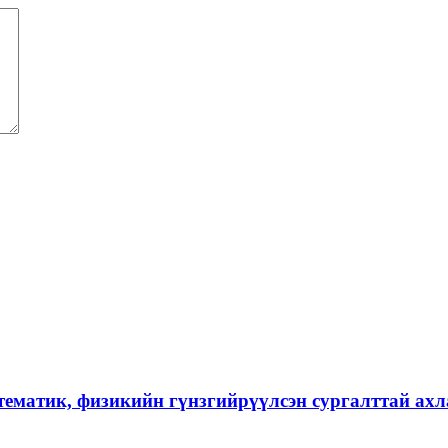
тематик, физикийн гүнзгийрүүлсэн сургалттай ах