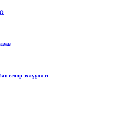
ОО
лзав
ан ёсоор эхлүүллээ