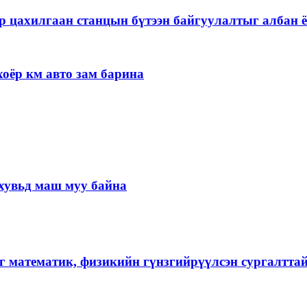
р цахилгаан станцын бүтээн байгуулалтыг албан ё
оёр км авто зам барина
хувьд маш муу байна
г математик, физикийн гүнзгийрүүлсэн сургалтта