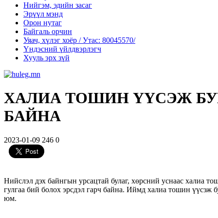
Нийгэм, эдийн засаг
Эрүүл мэнд
Орон нутаг
Байгаль орчин
Уяач, хүлэг хоёр / Утас: 80045570/
Үндэсний үйлдвэрлэгч
Хууль эрх зүй
ХАЛИА ТОШИН ҮҮСЭЖ БУ
БАЙНА
2023-01-09
246
0
Нийслэл дэх байнгын урсацтай булаг, хөрсний уснаас халиа тоши
гулгаа бий болох эрсдэл гарч байна. Иймд халиа тошин үүсэж
юм.