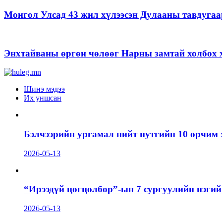
Монгол Улсад 43 жил хүлээсэн Дулааны тавдугаа
Энхтайваны өргөн чөлөөг Нарны замтай холбох х
Шинэ мэдээ
Их уншсан
Бэлчээрийн ургамал нийт нутгийн 10 орчим 
2026-05-13
“Ирээдүй цогцолбор”-ын 7 сургуулийн нэгий
2026-05-13