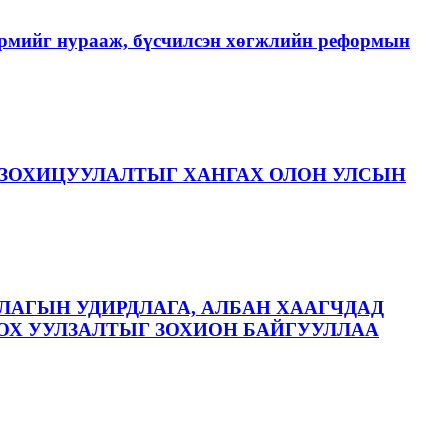
хэрмийг нурааж, бүсчилсэн хөгжлийн реформын
ЗОХИЦУУЛАЛТЫГ ХАНГАХ ОЛОН УЛСЫН
ЛАГЫН УДИРДЛАГА, АЛБАН ХААГЧДАД
ОХ УУЛЗАЛТЫГ ЗОХИОН БАЙГУУЛЛАА