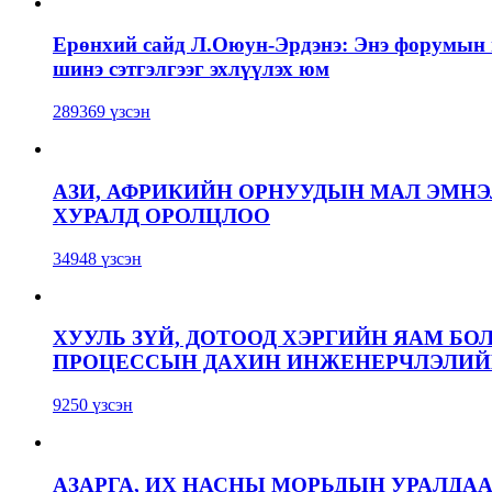
Ерөнхий сайд Л.Оюун-Эрдэнэ: Энэ форумын г
шинэ сэтгэлгээг эхлүүлэх юм
289369 үзсэн
АЗИ, АФРИКИЙН ОРНУУДЫН МАЛ ЭМН
ХУРАЛД ОРОЛЦЛОО
34948 үзсэн
ХУУЛЬ ЗҮЙ, ДОТООД ХЭРГИЙН ЯАМ БО
ПРОЦЕССЫН ДАХИН ИНЖЕНЕРЧЛЭЛИЙН
9250 үзсэн
АЗАРГА, ИХ НАСНЫ МОРЬДЫН УРАЛДА