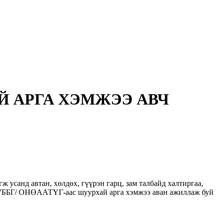
 АРГА ХЭМЖЭЭ АВЧ
ж усанд автан, хөлдөх, гүүрэн гарц, зам талбайд халтиргаа,
 /ГУББГ/ ОНӨААТҮГ-аас шуурхай арга хэмжээ аван ажиллаж буй