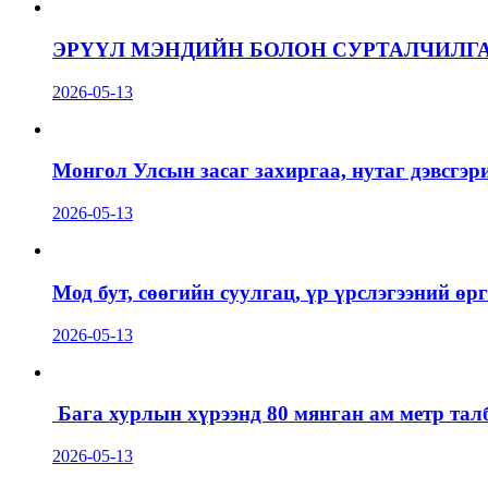
ЭРҮҮЛ МЭНДИЙН БОЛОН СУРТАЛЧИЛГ
2026-05-13
Монгол Улсын засаг захиргаа, нутаг дэвсгэр
2026-05-13
Мод бут, сөөгийн суулгац, үр үрслэгээний ө
2026-05-13
Бага хурлын хүрээнд 80 мянган ам метр талб
2026-05-13