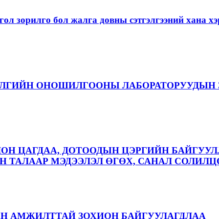
ол зорилго бол жалга довны сэтгэлгээний хана 
ЭЛГИЙН ОНОШИЛГООНЫ ЛАБОРАТОРУУДЫН 
ЛОН ЦАГДАА, ДОТООДЫН ЦЭРГИЙН БАЙГУУЛ
 ТАЛААР МЭДЭЭЛЭЛ ӨГӨХ, САНАЛ СОЛИЛЦ
АН АМЖИЛТТАЙ ЗОХИОН БАЙГУУЛАГДЛАА