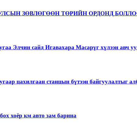
 УЛСЫН ЗӨВЛӨГӨӨН ТӨРИЙН ОРДОНД БОЛЛ
гаа Элчин сайд Игавахара Масарүг хүлээн авч уу
угаар цахилгаан станцын бүтээн байгуулалтыг алб
ох хоёр км авто зам барина