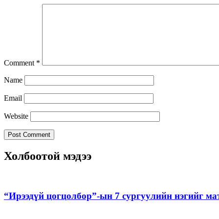
Comment
*
Name
Email
Website
Холбоотой мэдээ
“Ирээдүй цогцолбор”-ын 7 сургуулийн нэгийг ма