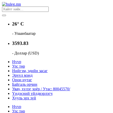
26° C
- Улаанбаатар
3593.83
- Доллар (USD)
Нүүр
Улс төр
Нийгэм, эдийн засаг
Эрүүл мэнд
Орон нутаг
Байгаль орчин
Уяач, хүлэг хоёр / Утас: 80045570/
Үндэсний үйлдвэрлэгч
Хууль эрх зүй
Нүүр
Улс төр