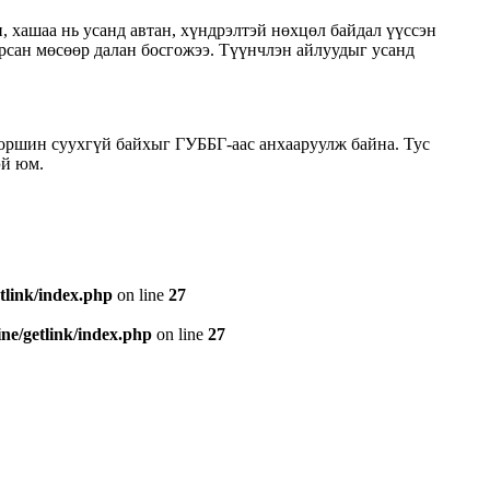
 хашаа нь усанд автан, хүндрэлтэй нөхцөл байдал үүссэн
рсан мөсөөр далан босгожээ. Түүнчлэн айлуудыг усанд
т оршин суухгүй байхыг ГУББГ-аас анхааруулж байна. Тус
эй юм.
tlink/index.php
on line
27
e/getlink/index.php
on line
27