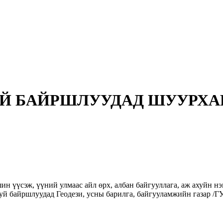
Й БАЙРШЛУУДАД ШУУРХАЙ
н үүсэж, үүний улмаас айл өрх, албан байгууллага, аж ахуйн нэг
 буй байршлуудад Геодези, усны барилга, байгууламжийн газар