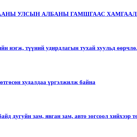
ААНЫ УЛСЫН АЛБАНЫ ГАМШГААС ХАМГААЛ
ийн нэгж, түүний удирдлагын тухай хуульд өөрчлө
ргөтгөсөн худалдаа үргэлжилж байна
айд дугуйн зам, явган зам, авто зогсоол хийхээр 