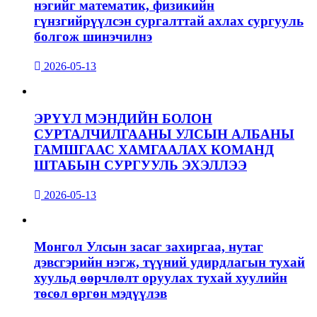
нэгийг математик, физикийн
гүнзгийрүүлсэн сургалттай ахлах сургууль
болгож шинэчилнэ
2026-05-13
ЭРҮҮЛ МЭНДИЙН БОЛОН
СУРТАЛЧИЛГААНЫ УЛСЫН АЛБАНЫ
ГАМШГААС ХАМГААЛАХ КОМАНД
ШТАБЫН СУРГУУЛЬ ЭХЭЛЛЭЭ
2026-05-13
Монгол Улсын засаг захиргаа, нутаг
дэвсгэрийн нэгж, түүний удирдлагын тухай
хуульд өөрчлөлт оруулах тухай хуулийн
төсөл өргөн мэдүүлэв