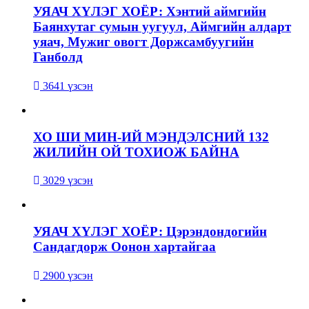
УЯАЧ ХҮЛЭГ ХОЁР: Хэнтий аймгийн
Баянхутаг сумын уугуул, Аймгийн алдарт
уяач, Мужиг овогт Доржсамбуугийн
Ганболд
3641 үзсэн
ХО ШИ МИН-ИЙ МЭНДЭЛСНИЙ 132
ЖИЛИЙН ОЙ ТОХИОЖ БАЙНА
3029 үзсэн
УЯАЧ ХҮЛЭГ ХОЁР: Цэрэндондогийн
Сандагдорж Оонон хартайгаа
2900 үзсэн