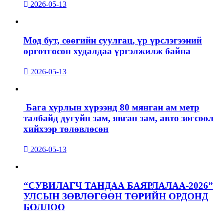
2026-05-13
Мод бут, сөөгийн суулгац, үр үрслэгээний
өргөтгөсөн худалдаа үргэлжилж байна
2026-05-13
Бага хурлын хүрээнд 80 мянган ам метр
талбайд дугуйн зам, явган зам, авто зогсоол
хийхээр төлөвлөсөн
2026-05-13
“СУВИЛАГЧ ТАНДАА БАЯРЛАЛАА-2026”
УЛСЫН ЗӨВЛӨГӨӨН ТӨРИЙН ОРДОНД
БОЛЛОО