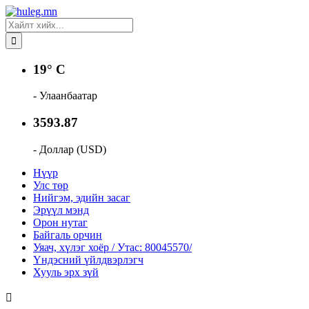
19° C
- Улаанбаатар
3593.87
- Доллар (USD)
Нүүр
Улс төр
Нийгэм, эдийн засаг
Эрүүл мэнд
Орон нутаг
Байгаль орчин
Уяач, хүлэг хоёр / Утас: 80045570/
Үндэсний үйлдвэрлэгч
Хууль эрх зүй