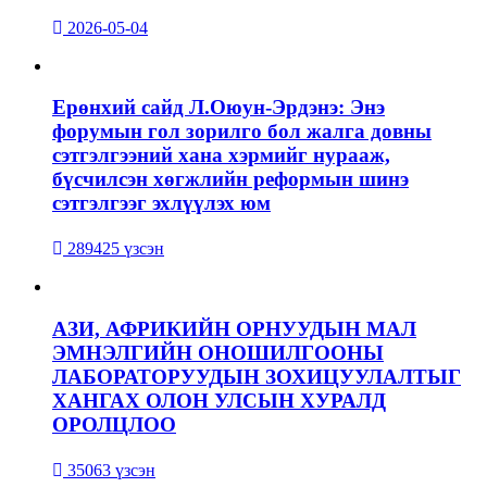
2026-05-04
Ерөнхий сайд Л.Оюун-Эрдэнэ: Энэ
форумын гол зорилго бол жалга довны
сэтгэлгээний хана хэрмийг нурааж,
бүсчилсэн хөгжлийн реформын шинэ
сэтгэлгээг эхлүүлэх юм
289425 үзсэн
АЗИ, АФРИКИЙН ОРНУУДЫН МАЛ
ЭМНЭЛГИЙН ОНОШИЛГООНЫ
ЛАБОРАТОРУУДЫН ЗОХИЦУУЛАЛТЫГ
ХАНГАХ ОЛОН УЛСЫН ХУРАЛД
ОРОЛЦЛОО
35063 үзсэн