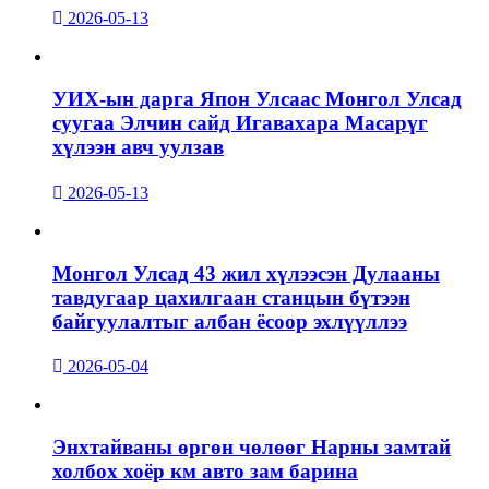
2026-05-13
УИХ-ын дарга Япон Улсаас Монгол Улсад
суугаа Элчин сайд Игавахара Масарүг
хүлээн авч уулзав
2026-05-13
Монгол Улсад 43 жил хүлээсэн Дулааны
тавдугаар цахилгаан станцын бүтээн
байгуулалтыг албан ёсоор эхлүүллээ
2026-05-04
Энхтайваны өргөн чөлөөг Нарны замтай
холбох хоёр км авто зам барина