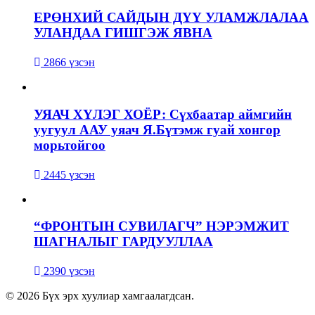
ЕРӨНХИЙ САЙДЫН ДҮҮ УЛАМЖЛАЛАА
УЛАНДАА ГИШГЭЖ ЯВНА
2866 үзсэн
УЯАЧ ХҮЛЭГ ХОЁР: Сүхбаатар аймгийн
уугуул ААУ уяач Я.Бүтэмж гуай хонгор
морьтойгоо
2445 үзсэн
“ФРОНТЫН СУВИЛАГЧ” НЭРЭМЖИТ
ШАГНАЛЫГ ГАРДУУЛЛАА
2390 үзсэн
© 2026 Бүх эрх хуулиар хамгаалагдсан.