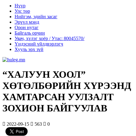
Нүүр
Улс төр
Нийгэм, эдийн засаг
Эрүүл мэнд
Орон нутаг
Байгаль орчин
Уяач, хүлэг хоёр / Утас: 80045570/
Үндэсний үйлдвэрлэгч
Хууль эрх зүй
“ХАЛУУН ХООЛ”
ХӨТӨЛБӨРИЙН ХҮРЭЭНД
ХАМТАРСАН УУЛЗАЛТ
ЗОХИОН БАЙГУУЛАВ
2022-09-15
563
0