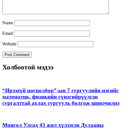
Name
Email
Website
Холбоотой мэдээ
“Ирээдүй цогцолбор”-ын 7 сургуулийн нэгийг
математик, физикийн гүнзгийрүүлсэн
сургалттай ахлах сургууль болгож шинэчилнэ
Монгол Улсад 43 жил хүлээсэн Дулааны