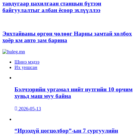
тавдугаар цахилгаан станцын бүтээн
байгуулалтыг албан ёсоор эхлүүллээ
Энхтайваны өргөн чөлөөг Нарны замтай холбох
хоёр км авто зам барина
Шинэ мэдээ
Их уншсан
Бэлчээрийн ургамал нийт нутгийн 10 орчим
хувьд маш муу байна
2026-05-13
“Ирээдүй цогцолбор”-ын 7 сургуулийн