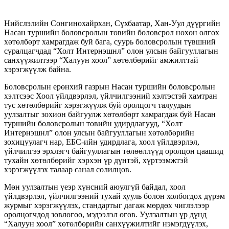
Нийслэлийн Сонгинохайрхан, Сүхбаатар, Хан-Уул дүүргийн
Насан туршийн боловсролын төвийн боловсрол нөхөн олгох
хөтөлбөрт хамрагдаж буй бага, суурь боловсролын түвшний
суралцагчдад “Холт Интернэшнл” олон улсын байгууллагын
санхүүжилтээр “Халуун хоол” хөтөлбөрийг амжилттай
хэрэгжүүлж байна.
Боловсролын ерөнхий газрын Насан туршийн боловсролын
хэлтсээс Хоол үйлдвэрлэл, үйлчилгээний хэлтэстэй хамтран
тус хөтөлбөрийг хэрэгжүүлж буй оролцогч талуудын
уулзалтыг зохион байгуулж хөтөлбөрт хамрагдаж буй Насан
туршийн боловсролын төвийн удирдлагууд, “Холт
Интернэшнл” олон улсын байгууллагын хөтөлбөрийн
зохицуулагч нар, ЕБС-ийн удирдлага, хоол үйлдвэрлэл,
үйлчилгээ эрхлэгч байгууллагын төлөөллүүд оролцон цаашид
тухайн хөтөлбөрийг хэрхэн үр дүнтэй, хүртээмжтэй
хэрэгжүүлэх талаар санал солилцов.
Мөн уулзалтын үеэр хүнсний аюулгүй байдал, хоол
үйлдвэрлэл, үйлчилгээний тухай хууль болон холбогдох дүрэм
журмыг хэрэгжүүлэх, стандартыг дагаж мөрдөх чиглэлээр
оролцогчдод зөвлөгөө, мэдээлэл өгөв. Уулзалтын үр дүнд
“Халуун хоол” хөтөлбөрийн санхүүжилтийг нэмэгдүүлэх,