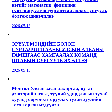
нэгийг математик, физикийн
гүнзгийрүүлсэн сургалттай ахлах сургууль
болгож шинэчилнэ
2026-05-13
ЭРҮҮЛ МЭНДИЙН БОЛОН
СУРТАЛЧИЛГААНЫ УЛСЫН АЛБАНЫ
ГАМШГААС ХАМГААЛАХ КОМАНД
ШТАБЫН СУРГУУЛЬ ЭХЭЛЛЭЭ
2026-05-13
Монгол Улсын засаг захиргаа, нутаг
дэвсгэрийн нэгж, түүний удирдлагын тухай
хуульд өөрчлөлт оруулах тухай хуулийн
төсөл өргөн мэдүүлэв