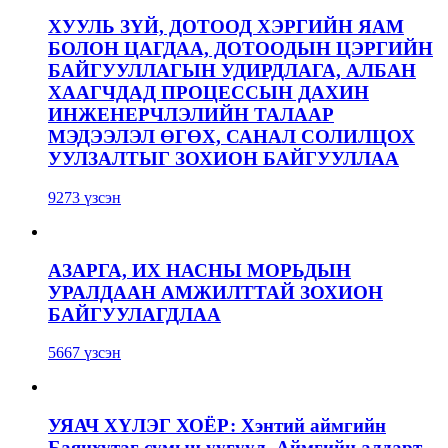
ХУУЛЬ ЗҮЙ, ДОТООД ХЭРГИЙН ЯАМ
БОЛОН ЦАГДАА, ДОТООДЫН ЦЭРГИЙН
БАЙГУУЛЛАГЫН УДИРДЛАГА, АЛБАН
ХААГЧДАД ПРОЦЕССЫН ДАХИН
ИНЖЕНЕРЧЛЭЛИЙН ТАЛААР
МЭДЭЭЛЭЛ ӨГӨХ, САНАЛ СОЛИЛЦОХ
УУЛЗАЛТЫГ ЗОХИОН БАЙГУУЛЛАА
9273 үзсэн
АЗАРГА, ИХ НАСНЫ МОРЬДЫН
УРАЛДААН АМЖИЛТТАЙ ЗОХИОН
БАЙГУУЛАГДЛАА
5667 үзсэн
УЯАЧ ХҮЛЭГ ХОЁР: Хэнтий аймгийн
Баянхутаг сумын уугуул, Аймгийн алдарт