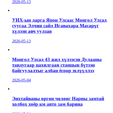
2026-05-13
УИХ-ын дарга Япон Улсаас Монгол Улсад
суугаа Элчин сайд Игавахара Масарүг
хүлээн авч уулзав
2026-05-13
Монгол Улсад 43 жил хүлээсэн Дулааны
тавдугаар цахилгаан станцын бүтээн
байгуулалтыг албан ёсоор эхлүүллээ
2026-05-04
Энхтайваны өргөн чөлөөг Нарны замтай
холбох хоёр км авто зам барина