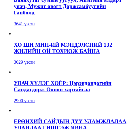
уяач, Мужиг овогт Доржсамбуугийн
Ганболд
3641 үзсэн
ХО ШИ МИН-ИЙ МЭНДЭЛСНИЙ 132
ЖИЛИЙН ОЙ ТОХИОЖ БАЙНА
3029 үзсэн
УЯАЧ ХҮЛЭГ ХОЁР: Цэрэндондогийн
Сандагдорж Оонон хартайгаа
2900 үзсэн
ЕРӨНХИЙ САЙДЫН ДҮҮ УЛАМЖЛАЛАА
УЛАНДАА ГИШГЭЖ ЯВНА