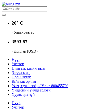
20° C
- Улаанбаатар
3593.87
- Доллар (USD)
Нүүр
Улс төр
Нийгэм, эдийн засаг
Эрүүл мэнд
Орон нутаг
Байгаль орчин
Уяач, хүлэг хоёр / Утас: 80045570/
Үндэсний үйлдвэрлэгч
Хууль эрх зүй
Нүүр
Улс төр