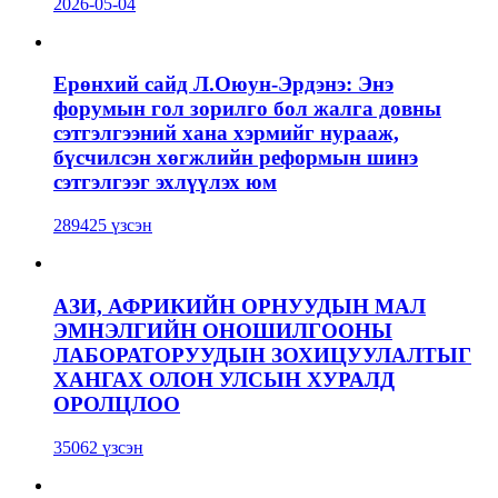
2026-05-04
Ерөнхий сайд Л.Оюун-Эрдэнэ: Энэ
форумын гол зорилго бол жалга довны
сэтгэлгээний хана хэрмийг нурааж,
бүсчилсэн хөгжлийн реформын шинэ
сэтгэлгээг эхлүүлэх юм
289425 үзсэн
АЗИ, АФРИКИЙН ОРНУУДЫН МАЛ
ЭМНЭЛГИЙН ОНОШИЛГООНЫ
ЛАБОРАТОРУУДЫН ЗОХИЦУУЛАЛТЫГ
ХАНГАХ ОЛОН УЛСЫН ХУРАЛД
ОРОЛЦЛОО
35062 үзсэн