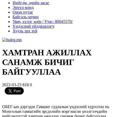
Нийгэм, эдийн засаг
Эрүүл мэнд
Орон нутаг
Байгаль орчин
Уяач, хүлэг хоёр / Утас: 80045570/
Үндэсний үйлдвэрлэгч
Хууль эрх зүй
ХАМТРАН АЖИЛЛАХ
САНАМЖ БИЧИГ
БАЙГУУЛЛАА
2022-03-23
818
0
ОБЕГ-ын дэргэдэх Гамшиг судлалын үндэсний хүрээлэн нь
Монголын гамшгийн эрсдэлийн мэргэшсэн үнэлгээчдийн
нийгэмлэгтэй хамтран ажиллах санамж бичиг байгууллаа.