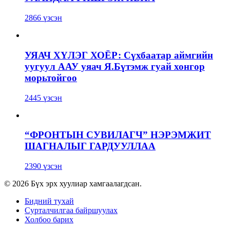
2866 үзсэн
УЯАЧ ХҮЛЭГ ХОЁР: Сүхбаатар аймгийн
уугуул ААУ уяач Я.Бүтэмж гуай хонгор
морьтойгоо
2445 үзсэн
“ФРОНТЫН СУВИЛАГЧ” НЭРЭМЖИТ
ШАГНАЛЫГ ГАРДУУЛЛАА
2390 үзсэн
© 2026 Бүх эрх хуулиар хамгаалагдсан.
Бидний тухай
Сурталчилгаа байршуулах
Холбоо барих