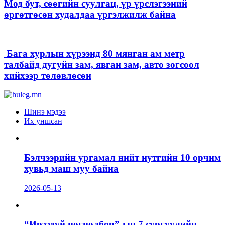
Мод бут, сөөгийн суулгац, үр үрслэгээний
өргөтгөсөн худалдаа үргэлжилж байна
Бага хурлын хүрээнд 80 мянган ам метр
талбайд дугуйн зам, явган зам, авто зогсоол
хийхээр төлөвлөсөн
Шинэ мэдээ
Их уншсан
Бэлчээрийн ургамал нийт нутгийн 10 орчим
хувьд маш муу байна
2026-05-13
“Ирээдүй цогцолбор”-ын 7 сургуулийн