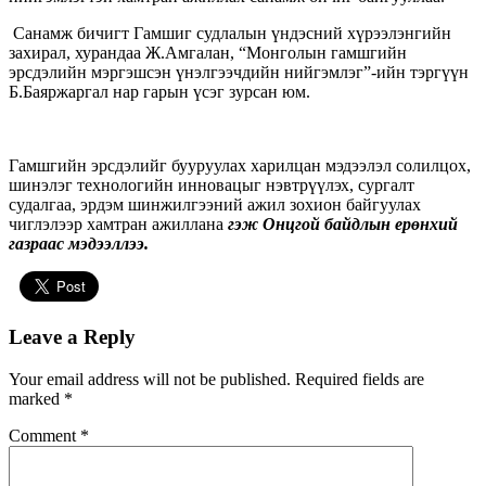
Санамж бичигт Гамшиг судлалын үндэсний хүрээлэнгийн
захирал, хурандаа Ж.Амгалан, “Монголын гамшгийн
эрсдэлийн мэргэшсэн үнэлгээчдийн нийгэмлэг”-ийн тэргүүн
Б.Баяржаргал нар гарын үсэг зурсан юм.
Гамшгийн эрсдэлийг бууруулах харилцан мэдээлэл солилцох,
шинэлэг технологийн инновацыг нэвтрүүлэх, сургалт
судалгаа, эрдэм шинжилгээний ажил зохион байгуулах
чиглэлээр хамтран ажиллана
гэж Онцгой байдлын ерөнхий
газраас мэдээллээ.
Leave a Reply
Your email address will not be published.
Required fields are
marked
*
Comment
*