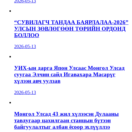
2026-05-13
“СУВИЛАГЧ ТАНДАА БАЯРЛАЛАА-2026”
УЛСЫН ЗӨВЛӨГӨӨН ТӨРИЙН ОРДОНД
БОЛЛОО
2026-05-13
УИХ-ын дарга Япон Улсаас Монгол Улсад
суугаа Элчин сайд Игавахара Масарүг
хүлээн авч уулзав
2026-05-13
Монгол Улсад 43 жил хүлээсэн Дулааны
тавдугаар цахилгаан станцын бүтээн
байгуулалтыг албан ёсоор эхлүүллээ