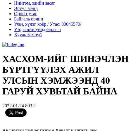
Нийгэм, эдийн засаг
Эрүүл мэнд
Орон нутаг
Байгаль орчин
Уяач, хүлэг хоёр / Утас: 80045570/
Үндэсний үйлдвэрлэгч
Хууль эрх зүй
ХАСХОМ-ИЙГ ШИНЭЧЛЭН
БҮРТГҮҮЛЭХ АЖИЛ
УЛСЫН ХЭМЖЭЭНД 40
ГАРУЙ ХУВЬТАЙ БАЙНА
2022-01-24
803
2
Авлигатай тэмцэх газрын Хяналт шалгалт, дүн