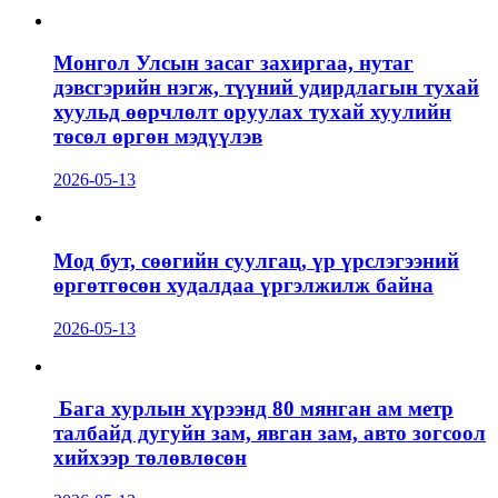
Монгол Улсын засаг захиргаа, нутаг
дэвсгэрийн нэгж, түүний удирдлагын тухай
хуульд өөрчлөлт оруулах тухай хуулийн
төсөл өргөн мэдүүлэв
2026-05-13
Мод бут, сөөгийн суулгац, үр үрслэгээний
өргөтгөсөн худалдаа үргэлжилж байна
2026-05-13
Бага хурлын хүрээнд 80 мянган ам метр
талбайд дугуйн зам, явган зам, авто зогсоол
хийхээр төлөвлөсөн