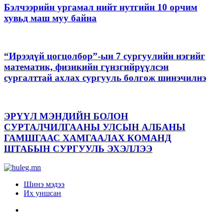
Бэлчээрийн ургамал нийт нутгийн 10 орчим
хувьд маш муу байна
“Ирээдүй цогцолбор”-ын 7 сургуулийн нэгийг
математик, физикийн гүнзгийрүүлсэн
сургалттай ахлах сургууль болгож шинэчилнэ
ЭРҮҮЛ МЭНДИЙН БОЛОН
СУРТАЛЧИЛГААНЫ УЛСЫН АЛБАНЫ
ГАМШГААС ХАМГААЛАХ КОМАНД
ШТАБЫН СУРГУУЛЬ ЭХЭЛЛЭЭ
Шинэ мэдээ
Их уншсан