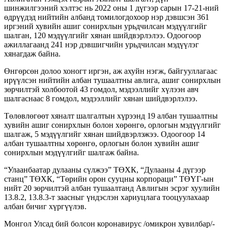
шинжилгээний хэлтэс нь 2022 оны 1 дүгээр сарын 17-21-ний
өдрүүдэд нийтийн албанд томилогдохоор нэр дэвшсэн 361
иргэний хувийн ашиг сонирхлын урьдчилсан мэдүүлгийг
шалган, 120 мэдүүлгийг хянан шийдвэрлэлээ. Одоогоор
ажиллагаанд 241 нэр дэвшигчийн урьдчилсан мэдүүлэг
хянагдаж байна.
Өнгөрсөн долоо хоногт иргэн, аж ахуйн нэгж, байгууллагаас
ирүүлсэн нийтийн албан тушаалтны авлига, ашиг сонирхлын
зөрчилтэй холбоотой 43 гомдол, мэдээллийг хүлээн авч
шалгаснаас 8 гомдол, мэдээллийг хянан шийдвэрлэлээ.
Төлөвлөгөөт хяналт шалгалтын хүрээнд 19 албан тушаалтны
хувийн ашиг сонирхлын болон хөрөнгө, орлогын мэдүүлгийг
шалгаж, 5 мэдүүлгийг хянан шийдвэрлэжээ. Одоогоор 14
албан тушаалтны хөрөнгө, орлогын болон хувийн ашиг
сонирхлын мэдүүлгийг шалгаж байна.
“Улаанбаатар дулааны сүлжээ” ТӨХК, “Дулааны 4 дүгээр
станц” ТӨХК, “Төрийн орон сууцны корпораци” ТӨҮГ-ын
нийт 20 зөрчилтэй албан тушаалтанд Авлигын эсрэг хуулийн
13.8.2, 13.8.3-т заасныг үндэслэн хариуцлага тооцуулахаар
албан бичиг хүргүүлэв.
Монгол Улсад бий болсон коронавирус /омикрон хувилбар/-