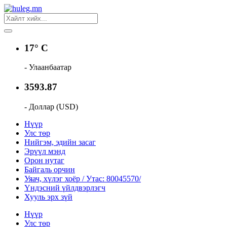
17° C
- Улаанбаатар
3593.87
- Доллар (USD)
Нүүр
Улс төр
Нийгэм, эдийн засаг
Эрүүл мэнд
Орон нутаг
Байгаль орчин
Уяач, хүлэг хоёр / Утас: 80045570/
Үндэсний үйлдвэрлэгч
Хууль эрх зүй
Нүүр
Улс төр