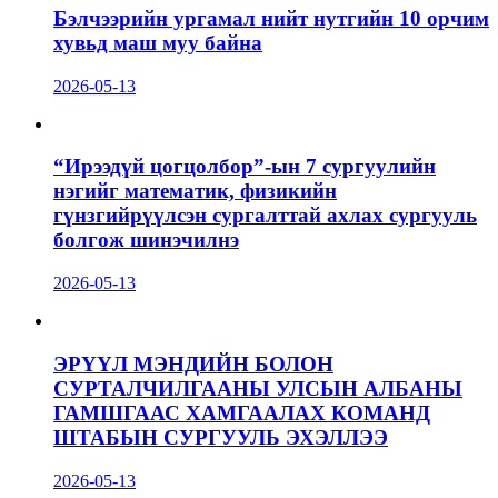
Бэлчээрийн ургамал нийт нутгийн 10 орчим
хувьд маш муу байна
2026-05-13
“Ирээдүй цогцолбор”-ын 7 сургуулийн
нэгийг математик, физикийн
гүнзгийрүүлсэн сургалттай ахлах сургууль
болгож шинэчилнэ
2026-05-13
ЭРҮҮЛ МЭНДИЙН БОЛОН
СУРТАЛЧИЛГААНЫ УЛСЫН АЛБАНЫ
ГАМШГААС ХАМГААЛАХ КОМАНД
ШТАБЫН СУРГУУЛЬ ЭХЭЛЛЭЭ
2026-05-13