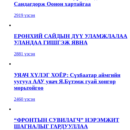
Сандагдорж Оонон хартайгаа
2919 үзсэн
ЕРӨНХИЙ САЙДЫН ДҮҮ УЛАМЖЛАЛАА
УЛАНДАА ГИШГЭЖ ЯВНА
2881 үзсэн
УЯАЧ ХҮЛЭГ ХОЁР: Сүхбаатар аймгийн
уугуул ААУ уяач Я.Бүтэмж гуай хонгор
морьтойгоо
2460 үзсэн
“ФРОНТЫН СУВИЛАГЧ” НЭРЭМЖИТ
ШАГНАЛЫГ ГАРДУУЛЛАА