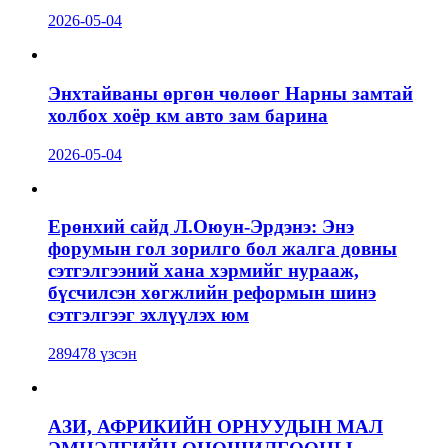
2026-05-04
Энхтайваны өргөн чөлөөг Нарны замтай
холбох хоёр км авто зам барина
2026-05-04
Ерөнхий сайд Л.Оюун-Эрдэнэ: Энэ
форумын гол зорилго бол жалга довны
сэтгэлгээний хана хэрмийг нурааж,
бүсчилсэн хөгжлийн реформын шинэ
сэтгэлгээг эхлүүлэх юм
289478 үзсэн
АЗИ, АФРИКИЙН ОРНУУДЫН МАЛ