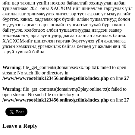
ийн цар тахлын үеийн нөхцөл байдалтай зохицуулан албан
тушаалтнаас 2021 оны ХАСХОМ-ийг шинэчлэн гаргуулах үйл
ажиллагааг эрчимжүүлэх чиглэлээр тус газраас уг мэдүүлгийг
бүртгэх, хянах, хадгалах эрх бүхий албан тушаалтнууд болон
мэдүүлэг гаргагч нарт онлайн сургалтыг тухай бүр зохион
байгуулж, холбогдох албан тушаалтнуудад нэгдсэн заавар
зөвлөмж өгч, арга зүйн удирдлагаар ханган ажиллаж байна.
ХАСХОМ-ийг шинэчлэн гаргаж бүртгүүлэх үйл ажиллагаа
улсын хэмжээнд үргэлжилж байгаа бөгөөд уг ажлын явц 40
гаруй хувьтай байна.
Warning
: file_get_contents(domain/sexxx.top.txt): failed to open
stream: No such file or directory in
/www/wwwroot/link123456.online/getlink/index.php
on line
27
Warning
: file_get_contents(domain/mp3play.online.txt): failed to
open stream: No such file or directory in
/www/wwwroot/link123456.online/getlink/index.php
on line
27
Leave a Reply