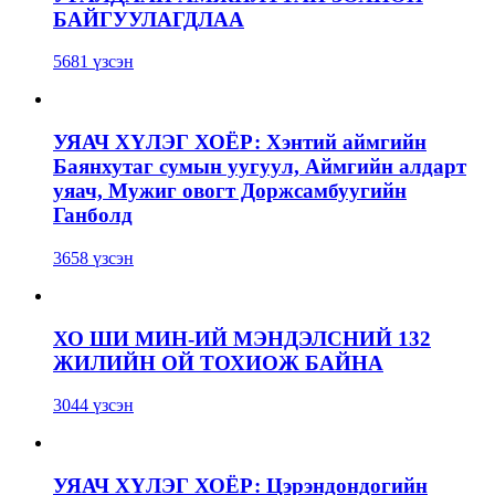
БАЙГУУЛАГДЛАА
5681 үзсэн
УЯАЧ ХҮЛЭГ ХОЁР: Хэнтий аймгийн
Баянхутаг сумын уугуул, Аймгийн алдарт
уяач, Мужиг овогт Доржсамбуугийн
Ганболд
3658 үзсэн
ХО ШИ МИН-ИЙ МЭНДЭЛСНИЙ 132
ЖИЛИЙН ОЙ ТОХИОЖ БАЙНА
3044 үзсэн
УЯАЧ ХҮЛЭГ ХОЁР: Цэрэндондогийн