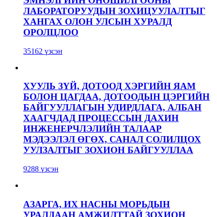
ЭМНЭЛГИЙН ОНОШИЛГООНЫ
ЛАБОРАТОРУУДЫН ЗОХИЦУУЛАЛТЫГ
ХАНГАХ ОЛОН УЛСЫН ХУРАЛД
ОРОЛЦЛОО
35162 үзсэн
ХУУЛЬ ЗҮЙ, ДОТООД ХЭРГИЙН ЯАМ
БОЛОН ЦАГДАА, ДОТООДЫН ЦЭРГИЙН
БАЙГУУЛЛАГЫН УДИРДЛАГА, АЛБАН
ХААГЧДАД ПРОЦЕССЫН ДАХИН
ИНЖЕНЕРЧЛЭЛИЙН ТАЛААР
МЭДЭЭЛЭЛ ӨГӨХ, САНАЛ СОЛИЛЦОХ
УУЛЗАЛТЫГ ЗОХИОН БАЙГУУЛЛАА
9288 үзсэн
АЗАРГА, ИХ НАСНЫ МОРЬДЫН
УРАЛДААН АМЖИЛТТАЙ ЗОХИОН