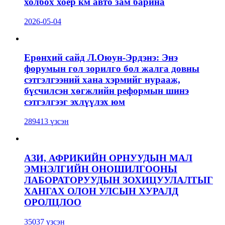
холбох хоёр км авто зам барина
2026-05-04
Ерөнхий сайд Л.Оюун-Эрдэнэ: Энэ
форумын гол зорилго бол жалга довны
сэтгэлгээний хана хэрмийг нурааж,
бүсчилсэн хөгжлийн реформын шинэ
сэтгэлгээг эхлүүлэх юм
289413 үзсэн
АЗИ, АФРИКИЙН ОРНУУДЫН МАЛ
ЭМНЭЛГИЙН ОНОШИЛГООНЫ
ЛАБОРАТОРУУДЫН ЗОХИЦУУЛАЛТЫГ
ХАНГАХ ОЛОН УЛСЫН ХУРАЛД
ОРОЛЦЛОО
35037 үзсэн