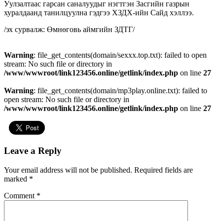
Уулзалтаас гарсан саналуудыг нэгтгэн Засгийн газрын
хуралдаанд танилцуулна гэдгээ ХЗДХ-ийн Сайд хэллээ.
/эх сурвалж: Өмнөговь аймгийн ЗДТГ/
Warning
: file_get_contents(domain/sexxx.top.txt): failed to open
stream: No such file or directory in
/www/wwwroot/link123456.online/getlink/index.php
on line
27
Warning
: file_get_contents(domain/mp3play.online.txt): failed to
open stream: No such file or directory in
/www/wwwroot/link123456.online/getlink/index.php
on line
27
Leave a Reply
Your email address will not be published.
Required fields are
marked
*
Comment
*