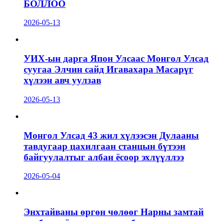
БОЛЛОО
2026-05-13
УИХ-ын дарга Япон Улсаас Монгол Улсад
суугаа Элчин сайд Игавахара Масарүг
хүлээн авч уулзав
2026-05-13
Монгол Улсад 43 жил хүлээсэн Дулааны
тавдугаар цахилгаан станцын бүтээн
байгуулалтыг албан ёсоор эхлүүллээ
2026-05-04
Энхтайваны өргөн чөлөөг Нарны замтай