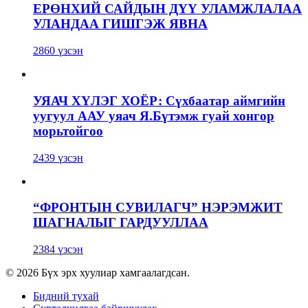
ЕРӨНХИЙ САЙДЫН ДҮҮ УЛАМЖЛАЛАА
УЛАНДАА ГИШГЭЖ ЯВНА
2860 үзсэн
УЯАЧ ХҮЛЭГ ХОЁР: Сүхбаатар аймгийн
уугуул ААУ уяач Я.Бүтэмж гуай хонгор
морьтойгоо
2439 үзсэн
“ФРОНТЫН СУВИЛАГЧ” НЭРЭМЖИТ
ШАГНАЛЫГ ГАРДУУЛЛАА
2384 үзсэн
© 2026 Бүх эрх хуулиар хамгаалагдсан.
Бидний тухай