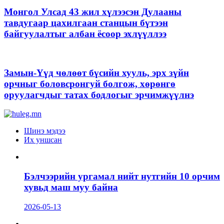
Монгол Улсад 43 жил хүлээсэн Дулааны
тавдугаар цахилгаан станцын бүтээн
байгуулалтыг албан ёсоор эхлүүллээ
Замын-Үүд чөлөөт бүсийн хууль, эрх зүйн
орчныг боловсронгуй болгож, хөрөнгө
оруулагчдыг татах бодлогыг эрчимжүүлнэ
Шинэ мэдээ
Их уншсан
Бэлчээрийн ургамал нийт нутгийн 10 орчим
хувьд маш муу байна
2026-05-13