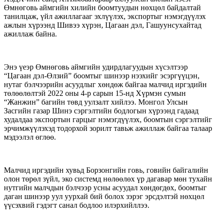
Өмнөговь аймгийн хилийн боомтуудын нөхцөл байдалтай
танилцаж, үйл ажиллагааг эхлүүлэх, экспортыг нэмэгдүүлэх
ажлын хүрээнд Шивээ хүрэн, Цагаан дэл, Гашуунсухайтад
ажиллаж байна.
Энэ үеэр Өмнөговь аймгийн удирдлагуудын хүсэлтээр
“Цагаан дэл-Өлзий” боомтыг шинээр нээхийг эсэргүүцэн,
нутаг бэлчээрийн асуудлыг хөндөж байгаа малчид иргэдийн
төлөөлөлтэй 2022 оны 4-р сарын 15-нд Хүрмэн сумын
“Жанжин” багийн төвд уулзалт хийлээ. Монгол Улсын
Засгийн газар Шинэ сэргэлтийн бодлогын хүрээнд гадаад
худалдаа экспортын гарцыг нэмэгдүүлэх, боомтын сэргэлтийг
эрчимжүүлэхэд тодорхой зорилт тавьж ажиллаж байгаа талаар
мэдээлэл өглөө.
Малчид иргэдийн хувьд Борзонгийн говь, говийн байгалийн
олон төрөл зүйл, эко системд нөлөөлөх үр дагавар мөн тухайн
нутгийн малчдын бэлчээр усны асуудал хөндөгдөх, боомтыг
даган шинээр уул уурхай бий болох зэрэг эрсдэлтэй нөхцөл
үүсэхвий гэдэгт санал бодлоо илэрхийллээ.