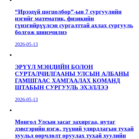
“Ирээдүй цогцолбор”-ын 7 сургуулийн
нэгийг математик, физикийн
гүнзгийрүүлсэн сургалттай ахлах сургууль
болгож шинэчилнэ
2026-05-13
ЭРҮҮЛ МЭНДИЙН БОЛОН
СУРТАЛЧИЛГААНЫ УЛСЫН АЛБАНЫ
ГАМШГААС ХАМГААЛАХ КОМАНД
ШТАБЫН СУРГУУЛЬ ЭХЭЛЛЭЭ
2026-05-13
Монгол Улсын засаг захиргаа, нутаг
дэвсгэрийн нэгж, түүний удирдлагын тухай
хуульд өөрчлөлт оруулах тухай хуулийн