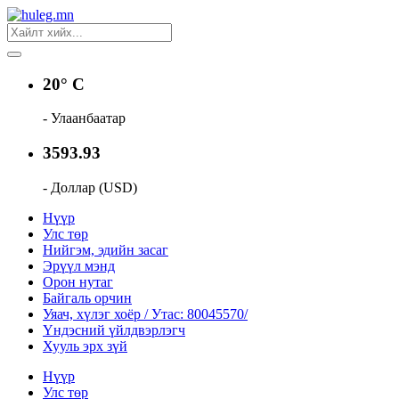
20° C
- Улаанбаатар
3593.93
- Доллар (USD)
Нүүр
Улс төр
Нийгэм, эдийн засаг
Эрүүл мэнд
Орон нутаг
Байгаль орчин
Уяач, хүлэг хоёр / Утас: 80045570/
Үндэсний үйлдвэрлэгч
Хууль эрх зүй
Нүүр
Улс төр