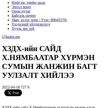
Нийгэм, эдийн засаг
Эрүүл мэнд
Орон нутаг
Байгаль орчин
Уяач, хүлэг хоёр / Утас: 80045570/
Үндэсний үйлдвэрлэгч
Хууль эрх зүй
ХЗДХ-ийн САЙД
Х.НЯМБААТАР ХҮРМЭН
СУМЫН ЖАНЖИН БАГТ
УУЛЗАЛТ ХИЙЛЭЭ
2022-04-18
727
0
ХЗДХ-ийн сайд Х.Нямбаатараар ахлуулсан ажлын хэсэг