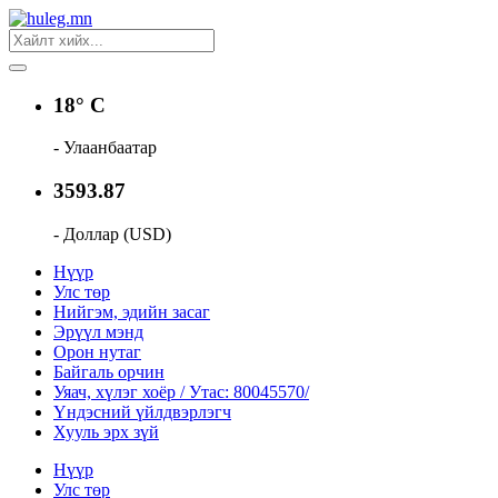
18° C
- Улаанбаатар
3593.87
- Доллар (USD)
Нүүр
Улс төр
Нийгэм, эдийн засаг
Эрүүл мэнд
Орон нутаг
Байгаль орчин
Уяач, хүлэг хоёр / Утас: 80045570/
Үндэсний үйлдвэрлэгч
Хууль эрх зүй
Нүүр
Улс төр