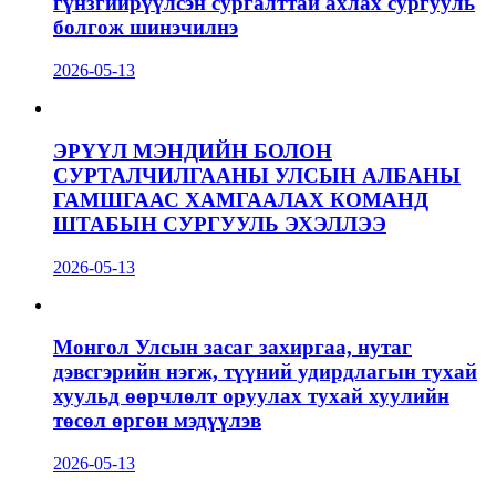
гүнзгийрүүлсэн сургалттай ахлах сургууль
болгож шинэчилнэ
2026-05-13
ЭРҮҮЛ МЭНДИЙН БОЛОН
СУРТАЛЧИЛГААНЫ УЛСЫН АЛБАНЫ
ГАМШГААС ХАМГААЛАХ КОМАНД
ШТАБЫН СУРГУУЛЬ ЭХЭЛЛЭЭ
2026-05-13
Монгол Улсын засаг захиргаа, нутаг
дэвсгэрийн нэгж, түүний удирдлагын тухай
хуульд өөрчлөлт оруулах тухай хуулийн
төсөл өргөн мэдүүлэв
2026-05-13