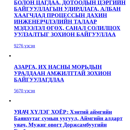
БОЛОН ЦАГДАА, ДОТООДЫН ЦЭРГИЙН
БАЙГУУЛЛАГЫН УДИРДЛАГА, АЛБАН
ХААГЧДАД ПРОЦЕССЫН ДАХИН
ИНЖЕНЕРЧЛЭЛИЙН ТАЛААР
МЭДЭЭЛЭЛ ӨГӨХ, САНАЛ СОЛИЛЦОХ
УУЛЗАЛТЫГ ЗОХИОН БАЙГУУЛЛАА
9276 үзсэн
АЗАРГА, ИХ НАСНЫ МОРЬДЫН
УРАЛДААН АМЖИЛТТАЙ ЗОХИОН
БАЙГУУЛАГДЛАА
5670 үзсэн
УЯАЧ ХҮЛЭГ ХОЁР: Хэнтий аймгийн
Баянхутаг сумын уугуул, Аймгийн алдарт
уяач, Мужиг овогт Доржсамбуугийн