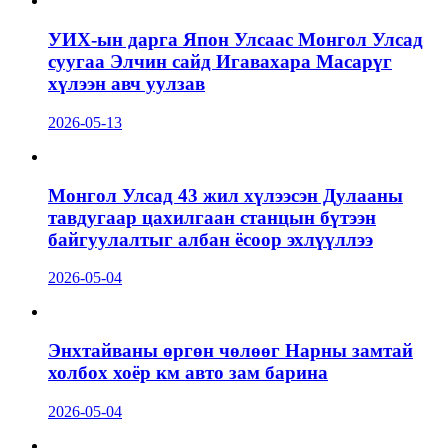
УИХ-ын дарга Япон Улсаас Монгол Улсад
суугаа Элчин сайд Игавахара Масарүг
хүлээн авч уулзав
2026-05-13
Монгол Улсад 43 жил хүлээсэн Дулааны
тавдугаар цахилгаан станцын бүтээн
байгуулалтыг албан ёсоор эхлүүллээ
2026-05-04
Энхтайваны өргөн чөлөөг Нарны замтай
холбох хоёр км авто зам барина
2026-05-04