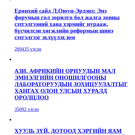
Ерөнхий сайд Л.Оюун-Эрдэнэ: Энэ
форумын гол зорилго бол жалга довны
сэтгэлгээний хана хэрмийг нурааж,
бүсчилсэн хөгжлийн реформын шинэ
сэтгэлгээг эхлүүлэх юм
289435 үзсэн
АЗИ, АФРИКИЙН ОРНУУДЫН МАЛ
ЭМНЭЛГИЙН ОНОШИЛГООНЫ
ЛАБОРАТОРУУДЫН ЗОХИЦУУЛАЛТЫГ
ХАНГАХ ОЛОН УЛСЫН ХУРАЛД
ОРОЛЦЛОО
35092 үзсэн
ХУУЛЬ ЗҮЙ, ДОТООД ХЭРГИЙН ЯАМ