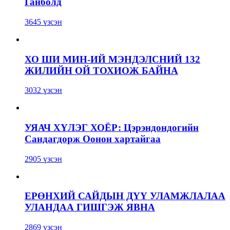
Ганболд
3645 үзсэн
ХО ШИ МИН-ИЙ МЭНДЭЛСНИЙ 132
ЖИЛИЙН ОЙ ТОХИОЖ БАЙНА
3032 үзсэн
УЯАЧ ХҮЛЭГ ХОЁР: Цэрэндондогийн
Сандагдорж Оонон хартайгаа
2905 үзсэн
ЕРӨНХИЙ САЙДЫН ДҮҮ УЛАМЖЛАЛАА
УЛАНДАА ГИШГЭЖ ЯВНА
2869 үзсэн