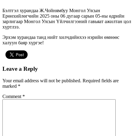
Бэлтгэл хурандаа Ж.Чойнямбуу Монгол Улсын
Ерөнхийлөгчийн 2025 оны 06 дугаар сарын 05-ны өдрийн
зарлигаар Монгол Улсын Үйлчилгээний гавьяат ажилтан цол
хүртлээ.
Эрхэм хурандаа танд нийт хилчдийнхээ нэрийн өмнөөс
халуун баяр хүргэе!
Leave a Reply
Your email address will not be published.
Required fields are
marked
*
Comment
*