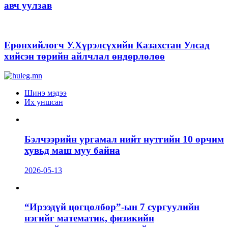
авч уулзав
Ерөнхийлөгч У.Хүрэлсүхийн Казахстан Улсад
хийсэн төрийн айлчлал өндөрлөлөө
Шинэ мэдээ
Их уншсан
Бэлчээрийн ургамал нийт нутгийн 10 орчим
хувьд маш муу байна
2026-05-13
“Ирээдүй цогцолбор”-ын 7 сургуулийн
нэгийг математик, физикийн