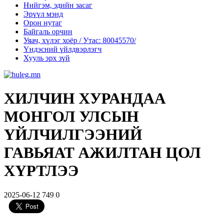
Нийгэм, эдийн засаг
Эрүүл мэнд
Орон нутаг
Байгаль орчин
Уяач, хүлэг хоёр / Утас: 80045570/
Үндэсний үйлдвэрлэгч
Хууль эрх зүй
ХИЛЧИН ХУРАНДАА
МОНГОЛ УЛСЫН
ҮЙЛЧИЛГЭЭНИЙ
ГАВЬЯАТ АЖИЛТАН ЦОЛ
ХҮРТЛЭЭ
2025-06-12
749
0