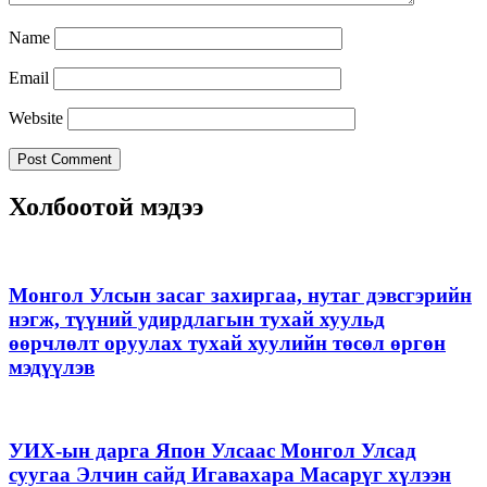
Name
Email
Website
Холбоотой мэдээ
Монгол Улсын засаг захиргаа, нутаг дэвсгэрийн
нэгж, түүний удирдлагын тухай хуульд
өөрчлөлт оруулах тухай хуулийн төсөл өргөн
мэдүүлэв
УИХ-ын дарга Япон Улсаас Монгол Улсад
суугаа Элчин сайд Игавахара Масарүг хүлээн