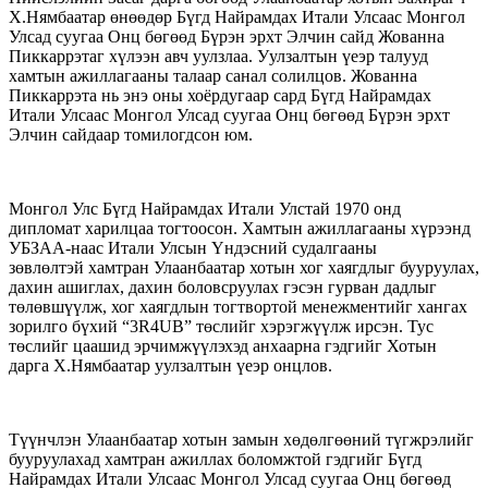
Х.Нямбаатар өнөөдөр Бүгд Найрамдах Итали Улсаас Монгол
Улсад суугаа Онц бөгөөд Бүрэн эрхт Элчин сайд Жованна
Пиккаррэтаг хүлээн авч уулзлаа. Уулзалтын үеэр талууд
хамтын ажиллагааны талаар санал солилцов. Жованна
Пиккаррэта нь энэ оны хоёрдугаар сард Бүгд Найрамдах
Итали Улсаас Монгол Улсад суугаа Онц бөгөөд Бүрэн эрхт
Элчин сайдаар томилогдсон юм.
Монгол Улс Бүгд Найрамдах Итали Улстай 1970 онд
дипломат харилцаа тогтоосон. Хамтын ажиллагааны хүрээнд
УБЗАА-наас Итали Улсын Үндэсний судалгааны
зөвлөлтэй
хамтран Улаанбаатар хотын хог хаягдлыг бууруулах,
дахин ашиглах, дахин боловсруулах гэсэн гурван дадлыг
төлөвшүүлж, хог хаягдлын тогтвортой менежментийг хангах
зорилго бүхий “3R4UB” төслийг хэрэгжүүлж ирсэн. Тус
төслийг цаашид эрчимжүүлэхэд анхаарна гэдгийг Хотын
дарга Х.Нямбаатар уулзалтын үеэр онцлов.
Түүнчлэн Улаанбаатар хотын замын хөдөлгөөний түгжрэлийг
бууруулахад хамтран ажиллах боломжтой гэдгийг Бүгд
Найрамдах Итали Улсаас Монгол Улсад суугаа Онц бөгөөд