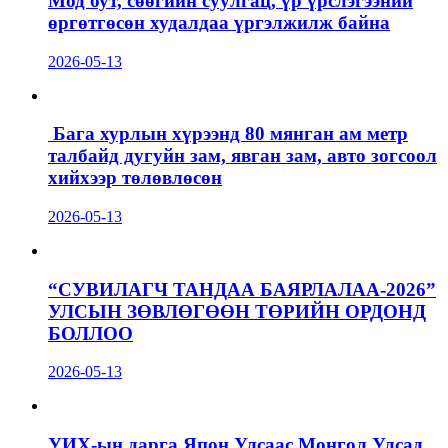
Мод бут, сөөгийн суулгац, үр үрслэгээний
өргөтгөсөн худалдаа үргэлжилж байна
2026-05-13
Бага хурлын хүрээнд 80 мянган ам метр
талбайд дугуйн зам, явган зам, авто зогсоол
хийхээр төлөвлөсөн
2026-05-13
“СУВИЛАГЧ ТАНДАА БАЯРЛАЛАА-2026”
УЛСЫН ЗӨВЛӨГӨӨН ТӨРИЙН ОРДОНД
БОЛЛОО
2026-05-13
УИХ-ын дарга Япон Улсаас Монгол Улсад