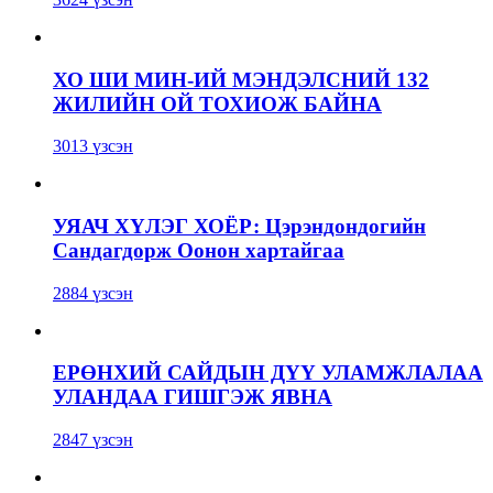
ХО ШИ МИН-ИЙ МЭНДЭЛСНИЙ 132
ЖИЛИЙН ОЙ ТОХИОЖ БАЙНА
3013 үзсэн
УЯАЧ ХҮЛЭГ ХОЁР: Цэрэндондогийн
Сандагдорж Оонон хартайгаа
2884 үзсэн
ЕРӨНХИЙ САЙДЫН ДҮҮ УЛАМЖЛАЛАА
УЛАНДАА ГИШГЭЖ ЯВНА
2847 үзсэн