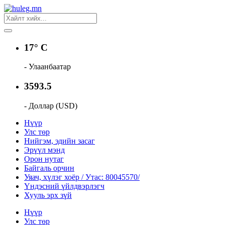
17° C
- Улаанбаатар
3593.5
- Доллар (USD)
Нүүр
Улс төр
Нийгэм, эдийн засаг
Эрүүл мэнд
Орон нутаг
Байгаль орчин
Уяач, хүлэг хоёр / Утас: 80045570/
Үндэсний үйлдвэрлэгч
Хууль эрх зүй
Нүүр
Улс төр