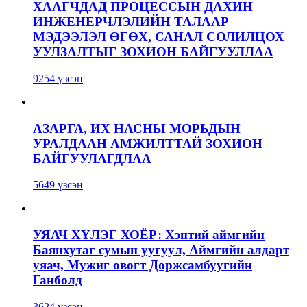
ХААГЧДАД ПРОЦЕССЫН ДАХИН
ИНЖЕНЕРЧЛЭЛИЙН ТАЛААР
МЭДЭЭЛЭЛ ӨГӨХ, САНАЛ СОЛИЛЦОХ
УУЛЗАЛТЫГ ЗОХИОН БАЙГУУЛЛАА
9254 үзсэн
АЗАРГА, ИХ НАСНЫ МОРЬДЫН
УРАЛДААН АМЖИЛТТАЙ ЗОХИОН
БАЙГУУЛАГДЛАА
5649 үзсэн
УЯАЧ ХҮЛЭГ ХОЁР: Хэнтий аймгийн
Баянхутаг сумын уугуул, Аймгийн алдарт
уяач, Мужиг овогт Доржсамбуугийн
Ганболд
3624 үзсэн