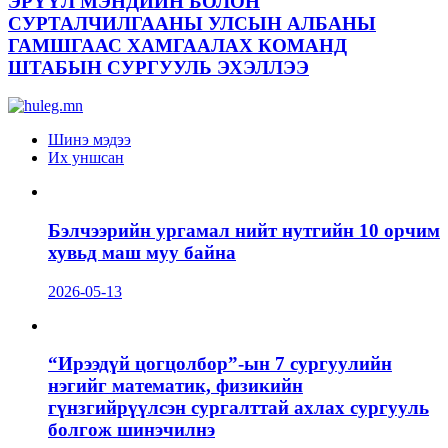
ЭРҮҮЛ МЭНДИЙН БОЛОН
СУРТАЛЧИЛГААНЫ УЛСЫН АЛБАНЫ
ГАМШГААС ХАМГААЛАХ КОМАНД
ШТАБЫН СУРГУУЛЬ ЭХЭЛЛЭЭ
Шинэ мэдээ
Их уншсан
Бэлчээрийн ургамал нийт нутгийн 10 орчим
хувьд маш муу байна
2026-05-13
“Ирээдүй цогцолбор”-ын 7 сургуулийн
нэгийг математик, физикийн
гүнзгийрүүлсэн сургалттай ахлах сургууль
болгож шинэчилнэ