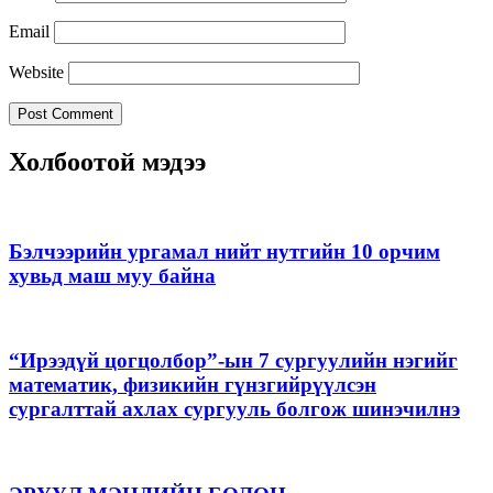
Email
Website
Холбоотой мэдээ
Бэлчээрийн ургамал нийт нутгийн 10 орчим
хувьд маш муу байна
“Ирээдүй цогцолбор”-ын 7 сургуулийн нэгийг
математик, физикийн гүнзгийрүүлсэн
сургалттай ахлах сургууль болгож шинэчилнэ