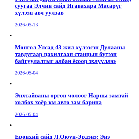
суугаа Элчин сайд Игавахара Масарүг
хүлээн авч уулзав
2026-05-13
Монгол Улсад 43 жил хүлээсэн Дулааны
тавдугаар цахилгаан станцын бүтээн
байгуулалтыг албан ёсоор эхлүүллээ
2026-05-04
Энхтайваны өргөн чөлөөг Нарны замтай
холбох хоёр км авто зам барина
2026-05-04
Ерөнхий сайд Л.Оюун-Эрдэнэ: Энэ