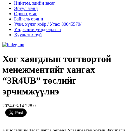
Нийгэм, эдийн засаг
Эрүүл мэнд
Орон нутаг
Байгаль орчин
Уяач, хүлэг хоёр / Утас: 80045570/
Үндэсний үйлдвэрлэгч
Хууль эрх зүй
Хог хаягдлын тогтвортой
менежментийг хангах
“3R4UB” төслийг
эрчимжүүлнэ
2024-03-14
228
0
Нийслэлийн Засаг дарга бөгөөд Улаанбаатар хотын Захирагч