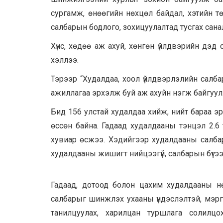
сургамж, өнөөгийн нөхцөл байдал, хэтийн т
салбарын бодлого, зохицуулалтад тусгах сан
Хүнс, хөдөө аж ахуй, хөнгөн үйлдвэрийн дэ
хэллээ.
Тэрээр “Худалдаа, хоол үйлдвэрлэлийн салба
ажиллагаа эрхэлж буй аж ахуйн нэгж байгуулла
Бид 156 улстай худалдаа хийж, нийт бараа эр
өссөн байна. Гадаад худалдааны тэнцэл 2.6
хувиар өсжээ. Хэдийгээр худалдааны салба
худалдааны жишигт нийцээгүй, салбарын бүтэ
Гадаад, дотоод болон цахим худалдааны нөх
салбарыг шинжлэх ухааны үндэслэлтэй, мэргэж
танилцуулах, харилцан туршлага солилцо