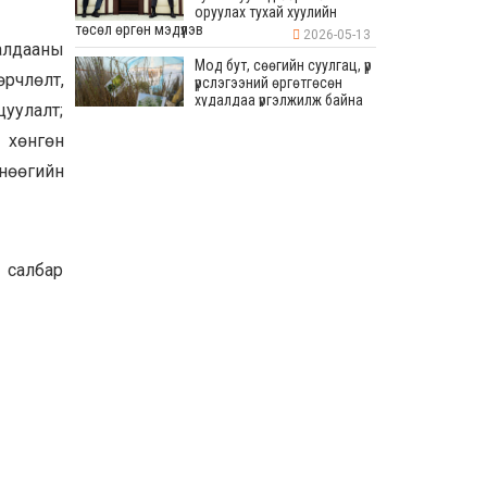
оруулах тухай хуулийн
төсөл өргөн мэдүүлэв
2026-05-13
алдааны
Мод бут, сөөгийн суулгац, үр
өрчлөлт,
үрслэгээний өргөтгөсөн
худалдаа үргэлжилж байна
цуулалт;
 хөнгөн
2026-05-13
өнөөгийн
Бага хурлын хүрээнд 80
мянган ам метр талбайд
дугуйн зам, явган зам, авто
зогсоол хийхээр
төлөвлөсөн
2026-05-13
р салбар
“СУВИЛАГЧ ТАНДАА
БАЯРЛАЛАА-2026” УЛСЫН
ЗӨВЛӨГӨӨН ТӨРИЙН
ОРДОНД БОЛЛОО
2026-05-13
УИХ-ын дарга Япон Улсаас
Монгол Улсад суугаа Элчин
сайд Игавахара Масарүг
хүлээн авч уулзав
2026-05-13
Монгол Улсад 43 жил