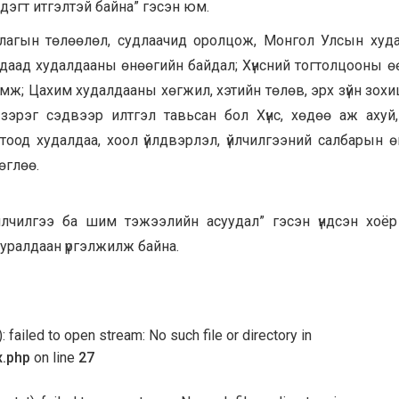
эдэгт итгэлтэй байна” гэсэн юм.
ллагын төлөөлөл, судлаачид оролцож, Монгол Улсын худ
даад худалдааны өнөөгийн байдал; Хүнсний тогтолцооны ө
ж; Цахим худалдааны хөгжил, хэтийн төлөв, эрх зүйн зохи
эрэг сэдвээр илтгэл тавьсан бол Хүнс, хөдөө аж ахуй,
тоод худалдаа, хоол үйлдвэрлэл, үйлчилгээний салбарын 
өглөө.
, үйлчилгээ ба шим тэжээлийн асуудал” гэсэн үндсэн хоё
уралдаан үргэлжилж байна.
 failed to open stream: No such file or directory in
x.php
on line
27