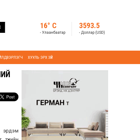
16° C
3593.5
- Улаанбаатар
- Доллар (USD)
ҮЙЛДВЭРЛЭГЧ
ХУУЛЬ ЭРХ ЗҮЙ
НИЙ
н эрдэм
түүхийн