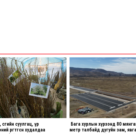
 сөөгийн суулгац, үр
Бага хурлын хүрээнд 80 мянга
ний өргөтгөсөн худалдаа
метр талбайд дугуйн зам, явга
лж байна
авто зогсоол хийхээр төлөвлөсөн