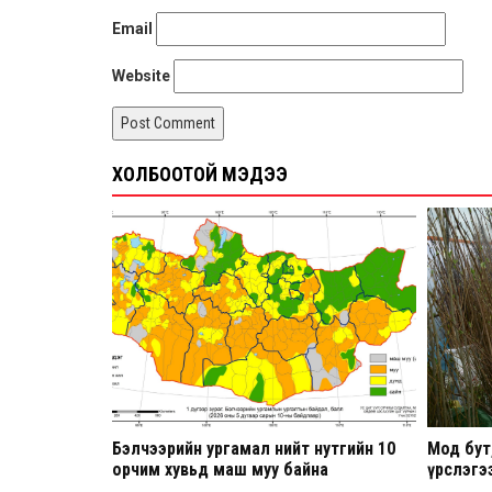
Email
Website
ХОЛБООТОЙ МЭДЭЭ
Бэлчээрийн ургамал нийт нутгийн 10
Мод бут,
орчим хувьд маш муу байна
үрслэгээ
үргэлжи