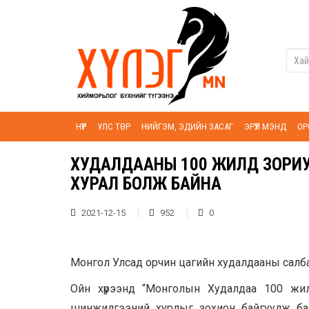
НҮҮР
УЛС ТӨР
НИЙГЭМ, ЭДИЙН ЗАСАГ
ЭРҮҮЛ МЭНД
ОР
ХУДАЛДААНЫ 100 ЖИЛД ЗОРИ
ХУРАЛ БОЛЖ БАЙНА
2021-12-15
952
0
Монгол Улсад орчин цагийн худалдааны салбар 
Ойн хүрээнд “Монголын Худалдаа 100 жил
шинжилгээний хурлыг зохион байгуулж байн