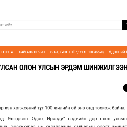
ОН НУТАГ
БАЙГАЛЬ ОРЧИН
УЯАЧ, ХҮЛЭГ ХОЁР / УТАС: 80045570/
ҮНДЭСНИЙ 
УЛСАН ОЛОН УЛСЫН ЭРДЭМ ШИНЖИЛГЭЭ
үүсэн хөгжсөний түүхт 100 жилийн ой энэ онд тохиож байна.
д: Өнгөрсөн, Одоо, Ирээдүй” сэдвийн дор олон улсы
а. Энэхүү хурал нь худалдааны салбарын ололт амжилт, 