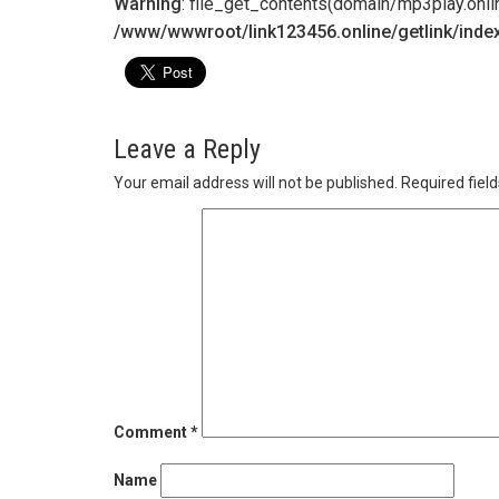
Warning
: file_get_contents(domain/mp3play.online.
/www/wwwroot/link123456.online/getlink/inde
Leave a Reply
Your email address will not be published.
Required fiel
Comment
*
Name