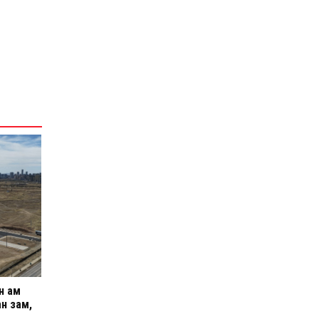
н ам
н зам,