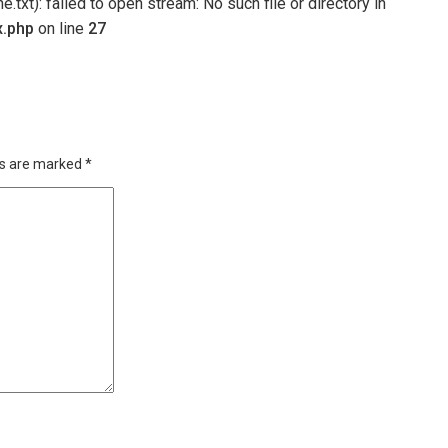
txt): failed to open stream: No such file or directory in
x.php
on line
27
ds are marked
*