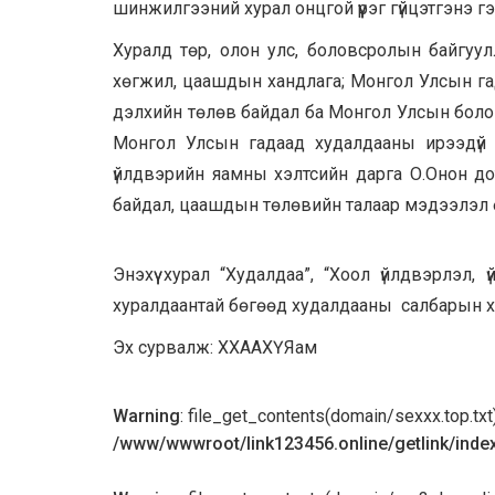
шинжилгээний хурал онцгой үүрэг гүйцэтгэнэ г
Хуралд төр, олон улс, боловсролын байгуу
хөгжил, цаашдын хандлага; Монгол Улсын га
дэлхийн төлөв байдал ба Монгол Улсын болом
Монгол Улсын гадаад худалдааны ирээдүй з
үйлдвэрийн яамны хэлтсийн дарга О.Онон до
байдал, цаашдын төлөвийн талаар мэдээлэл 
Энэхүү хурал “Худалдаа”, “Хоол үйлдвэрлэл
хуралдаантай бөгөөд худалдааны салбарын х
Эх сурвалж: ХХААХҮЯам
Warning
: file_get_contents(domain/sexxx.top.txt):
/www/wwwroot/link123456.online/getlink/inde