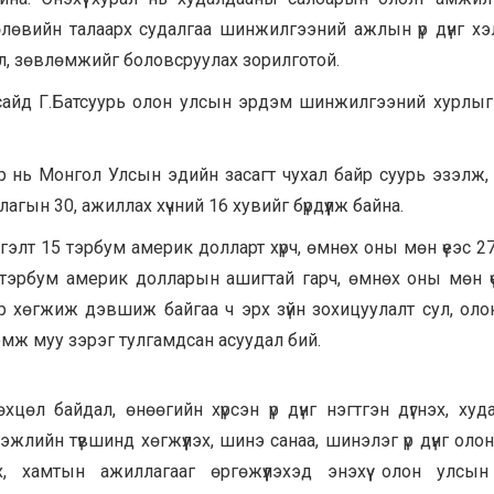
өлөвийн талаарх судалгаа шинжилгээний ажлын үр дүнг хэ
ал, зөвлөмжийг боловсруулах зорилготой.
д сайд Г.Батсуурь олон улсын эрдэм шинжилгээний хурлыг
р нь Монгол Улсын эдийн засагт чухал байр суурь эзэлж, 
гын 30, ажиллах хүчний 16 хувийг бүрдүүлж байна.
гэлт 15 тэрбум америк долларт хүрч, өмнөх оны мөн үеэс 2
 тэрбум америк долларын ашигтай гарч, өмнөх оны мөн үе
р хөгжиж дэвшиж байгаа ч эрх зүйн зохицуулалт сул, оло
эмж муу зэрэг тулгамдсан асуудал бий.
цөл байдал, өнөөгийн хүрсэн үр дүнг нэгтгэн дүгнэх, ху
лийн түвшинд хөгжүүлэх, шинэ санаа, шинэлэг үр дүнг оло
х, хамтын ажиллагааг өргөжүүлэхэд энэхүү олон улсы