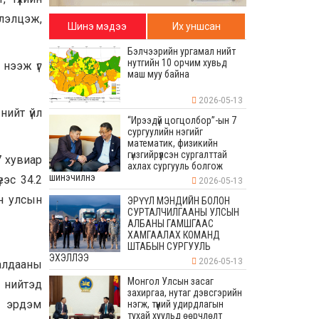
лэлцэж,
Шинэ мэдээ
Их уншсан
Бэлчээрийн ургамал нийт
нутгийн 10 орчим хувьд
 нээж үг
маш муу байна
2026-05-13
нийт үйл
“Ирээдүй цогцолбор”-ын 7
сургуулийн нэгийг
математик, физикийн
гүнзгийрүүлсэн сургалттай
7 хувиар
ахлах сургууль болгож
шинэчилнэ
эс 34.2
2026-05-13
н улсын
ЭРҮҮЛ МЭНДИЙН БОЛОН
СУРТАЛЧИЛГААНЫ УЛСЫН
АЛБАНЫ ГАМШГААС
ХАМГААЛАХ КОМАНД
ШТАБЫН СУРГУУЛЬ
ЭХЭЛЛЭЭ
2026-05-13
далдааны
Монгол Улсын засаг
н нийтэд
захиргаа, нутаг дэвсгэрийн
н эрдэм
нэгж, түүний удирдлагын
тухай хуульд өөрчлөлт