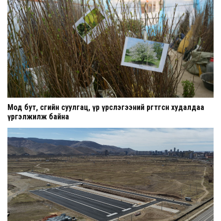
Мод бут, сөөгийн суулгац, үр үрслэгээний өргөтгөсөн худалдаа
үргэлжилж байна