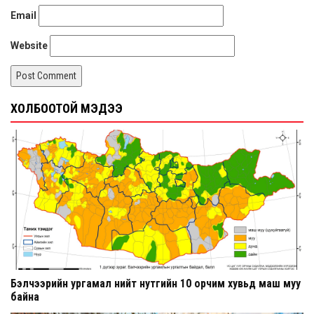
Email
Website
ХОЛБООТОЙ МЭДЭЭ
Бэлчээрийн ургамал нийт нутгийн 10 орчим хувьд маш муу
байна