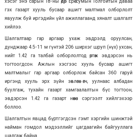
хэсэг энэ сарын 18-ны өдөр Ерөө сумын Толгойтын даваа
гэх газарт хууль бусаар ашигт малтмал олборлолт
явуулж буй иргэдийн үйл ажиллагаанд хяналт шалгалт
хийлээ.
Шалгалтаар гар аргаар ухаж эвдрэлд оруулсан,
дунджаар 4.5-11 м гүнтэй 206 ширхэг шруп (нүх) ухсан,
нийт 1.42 га талбай олборлолтод өртөж эвдэрсэн нь
тогтоогдсон. Ажлын хэсгээс хууль бусаар ашигт
малтмалыг гар аргаар олборлож байсан 360 гаруй
иргэнд хууль эрх зүйн зөвлөгөө өгч, уулнаас албадан
буулгаж, тухайн газарт хамгаалалтын бүс тогтоон,
эвдэрсэн 1.42 га газарт нөхөн сэргээлт хийлгэхээр
боллоо.
Шалгалтын явцад бүртгэгдсэн гэмт хэргийн шинжтэй
найман гомдол мэдээллийг цагдаагийн байгууллага
шалгаж байна.