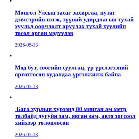
Монгол Улсын засаг захиргаа, нутаг
дэвсгэрийн нэгж, түүний удирдлагын тухай
хуульд өөрчлөлт оруулах тухай хуулийн
төсөл өргөн мэдүүлэв
2026-05-13
Мод бут, сөөгийн суулгац, үр үрслэгээний
өргөтгөсөн худалдаа үргэлжилж байна
2026-05-13
Бага хурлын хүрээнд 80 мянган ам метр
талбайд дугуйн зам, явган зам, авто зогсоол
хийхээр төлөвлөсөн
2026-05-13