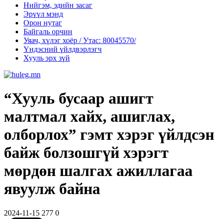
Нийгэм, эдийн засаг
Эрүүл мэнд
Орон нутаг
Байгаль орчин
Уяач, хүлэг хоёр / Утас: 80045570/
Үндэсний үйлдвэрлэгч
Хууль эрх зүй
“Хууль бусаар ашигт
малтмал хайх, ашиглах,
олборлох” гэмт хэрэг үйлдсэн
байж болзошгүй хэрэгт
мөрдөн шалгах ажиллагаа
явуулж байна
2024-11-15
277
0