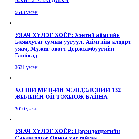
БАЙГУУЛАГДЛАА
5643 үзсэн
УЯАЧ ХҮЛЭГ ХОЁР: Хэнтий аймгийн
Баянхутаг сумын уугуул, Аймгийн алдарт
уяач, Мужиг овогт Доржсамбуугийн
Ганболд
3621 үзсэн
ХО ШИ МИН-ИЙ МЭНДЭЛСНИЙ 132
ЖИЛИЙН ОЙ ТОХИОЖ БАЙНА
3010 үзсэн
УЯАЧ ХҮЛЭГ ХОЁР: Цэрэндондогийн
Сандагдорж Оонон хартайгаа