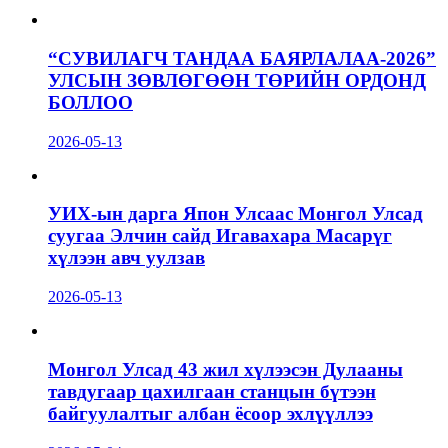
“СУВИЛАГЧ ТАНДАА БАЯРЛАЛАА-2026”
УЛСЫН ЗӨВЛӨГӨӨН ТӨРИЙН ОРДОНД
БОЛЛОО
2026-05-13
УИХ-ын дарга Япон Улсаас Монгол Улсад
суугаа Элчин сайд Игавахара Масарүг
хүлээн авч уулзав
2026-05-13
Монгол Улсад 43 жил хүлээсэн Дулааны
тавдугаар цахилгаан станцын бүтээн
байгуулалтыг албан ёсоор эхлүүллээ