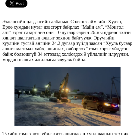
Экологийн цагдаагийн албанаас Сэлэнгэ аймгийн Хүдэр,
Ерөө сумдын нутаг дэвсгэрт байрлах “Майн ам”, “Монгол
алт” зэрэг газарт энэ оны 10 дугаар сарын 26-ны өдрөөс эхлэн
хяналт шалгалтын ажлыг зохион байгуулж, Эрүүгийн
хуулийн тусгай ангийн 24.2 дугаар зүйлд заасан “Хууль бусаар
ашигт малтмал хайх, ашиглах, олборлох” гэмт хэрэг үйлдсэн
байж болзошгүй 34 этгээдэд холбогдох 9 үйлдлийг илрүүлэн,
мөрдөн шалгах ажиллагаа явуулж байна.
Тухайн гэмт хэрэг үйлдэхдээ ашигласан хүнд даацын техник