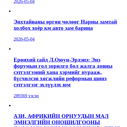
2026-05-04
Энхтайваны өргөн чөлөөг Нарны замтай
холбох хоёр км авто зам барина
2026-05-04
Ерөнхий сайд Л.Оюун-Эрдэнэ: Энэ
форумын гол зорилго бол жалга довны
сэтгэлгээний хана хэрмийг нурааж,
бүсчилсэн хөгжлийн реформын шинэ
сэтгэлгээг эхлүүлэх юм
289369 үзсэн
АЗИ, АФРИКИЙН ОРНУУДЫН МАЛ
ЭМНЭЛГИЙН ОНОШИЛГООНЫ