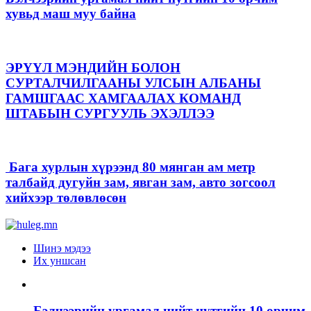
хувьд маш муу байна
ЭРҮҮЛ МЭНДИЙН БОЛОН
СУРТАЛЧИЛГААНЫ УЛСЫН АЛБАНЫ
ГАМШГААС ХАМГААЛАХ КОМАНД
ШТАБЫН СУРГУУЛЬ ЭХЭЛЛЭЭ
Бага хурлын хүрээнд 80 мянган ам метр
талбайд дугуйн зам, явган зам, авто зогсоол
хийхээр төлөвлөсөн
Шинэ мэдээ
Их уншсан
Бэлчээрийн ургамал нийт нутгийн 10 орчим