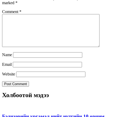
marked
*
Comment
*
Name
Email
Website
Холбоотой мэдээ
Бэлчээрийн ургамал нийт нутгийн 10 орчим