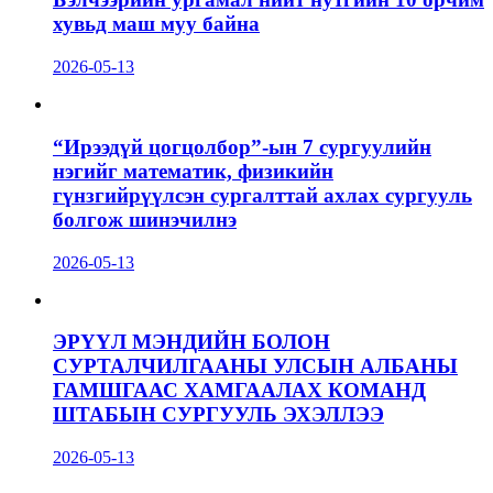
хувьд маш муу байна
2026-05-13
“Ирээдүй цогцолбор”-ын 7 сургуулийн
нэгийг математик, физикийн
гүнзгийрүүлсэн сургалттай ахлах сургууль
болгож шинэчилнэ
2026-05-13
ЭРҮҮЛ МЭНДИЙН БОЛОН
СУРТАЛЧИЛГААНЫ УЛСЫН АЛБАНЫ
ГАМШГААС ХАМГААЛАХ КОМАНД
ШТАБЫН СУРГУУЛЬ ЭХЭЛЛЭЭ
2026-05-13