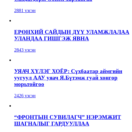
2881 үзсэн
ЕРӨНХИЙ САЙДЫН ДҮҮ УЛАМЖЛАЛАА
УЛАНДАА ГИШГЭЖ ЯВНА
2843 үзсэн
УЯАЧ ХҮЛЭГ ХОЁР: Сүхбаатар аймгийн
уугуул ААУ уяач Я.Бүтэмж гуай хонгор
морьтойгоо
2426 үзсэн
“ФРОНТЫН СУВИЛАГЧ” НЭРЭМЖИТ
ШАГНАЛЫГ ГАРДУУЛЛАА