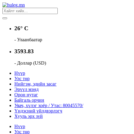
26° C
- Улаанбаатар
3593.83
- Доллар (USD)
Нүүр
Улс төр
Нийгэм, эдийн засаг
Эрүүл мэнд
Орон нутаг
Байгаль орчин
Уяач, хүлэг хоёр / Утас: 80045570/
Үндэсний үйлдвэрлэгч
Хууль эрх зүй
Нүүр
Улс төр