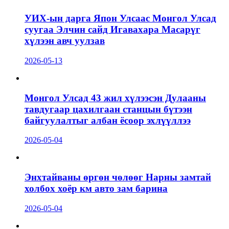
УИХ-ын дарга Япон Улсаас Монгол Улсад
суугаа Элчин сайд Игавахара Масарүг
хүлээн авч уулзав
2026-05-13
Монгол Улсад 43 жил хүлээсэн Дулааны
тавдугаар цахилгаан станцын бүтээн
байгуулалтыг албан ёсоор эхлүүллээ
2026-05-04
Энхтайваны өргөн чөлөөг Нарны замтай
холбох хоёр км авто зам барина
2026-05-04