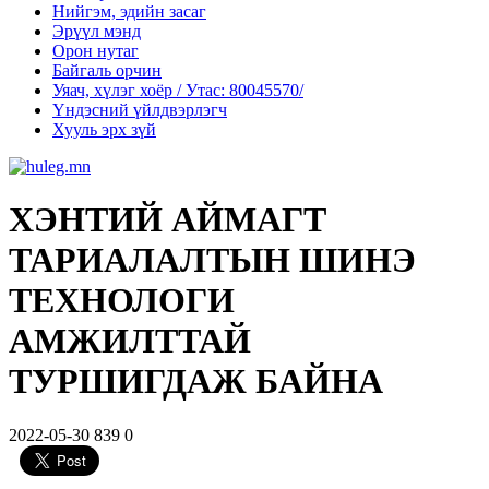
Нийгэм, эдийн засаг
Эрүүл мэнд
Орон нутаг
Байгаль орчин
Уяач, хүлэг хоёр / Утас: 80045570/
Үндэсний үйлдвэрлэгч
Хууль эрх зүй
ХЭНТИЙ АЙМАГТ
ТАРИАЛАЛТЫН ШИНЭ
ТЕХНОЛОГИ
АМЖИЛТТАЙ
ТУРШИГДАЖ БАЙНА
2022-05-30
839
0