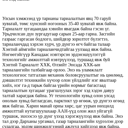
Улсын хэмжээнд үр тарианы тариалалтын явц 70 гаруй
хувьтай, төмс хүнсний ногооных 35-40 хувьтай явж байна.
Тариалалт хугацаандаа хэвийн явагдаж байна гэсэн үг.
Урьдчилсан дүн зургадугаар сарын 25-аар гарна. Засгийн
газраас гаргасан бодлого, шийдвэр зорилтот бүлэгтээ,
тариаланчдад хэрхэн хүрч, үр дүнгээ өгч байгаа талаар
Хэнтий аймгийн тариаланчидтайгаа уулзаад явж байна.
Нөгөөтэйгүүр Канадаас нэвтэрсэн эрдэнэшүүлэггүй
технологийг амжилттай нэвтрүүлээд, туршаад явж буй
Хэнтий Тариалалт ХХК, Өлзийт Энсада ХХК-ын
тариалангийн талбайгаар орлоо. Энэ нь уламжлалт
технологиос татгалзан механик боловсруулалтыг нь цөөлөөд,
дэвшилтэт техникийн хүчээр олон үйлдлийг нэг явалтаар
хийх, нэг га-д тарьж байгаа үрийн нормыг багасгаад
тариалалтын хугацааг урагшлуулах зэрэг хэд хэдэн давуу
талтай харагдаж байна. Уг технологийн хувьд олон улсад
онолын хувьд батлагдсан, парктикт үр өгөөж, үр дүнгээ өгөөд
явж байгаа. Харин манай орны хөрс, цаг уурын нөхцөлд
амжилттай нутагшуулахаар ААН-үүд олон жил уйгагүй
туршиж, эхнээсээ үр дүнг үзээд хэрэгжүүлээд явж байна. Энэ
тал дээр Дарханы ургамал, газар тариалангийн хүрээлэн дээр
судалгаа, эрдэм шинжилгээний ажлууд хийгдээд явж байна.