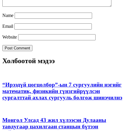
Name
Email
Website
Холбоотой мэдээ
“Ирээдүй цогцолбор”-ын 7 сургуулийн нэгийг
математик, физикийн гүнзгийрүүлсэн
сургалттай ахлах сургууль болгож шинэчилнэ
Монгол Улсад 43 жил хүлээсэн Дулааны
тавдугаар цахилгаан станцын бүтээн