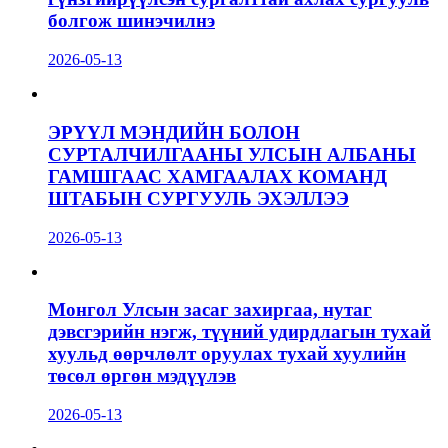
болгож шинэчилнэ
2026-05-13
ЭРҮҮЛ МЭНДИЙН БОЛОН
СУРТАЛЧИЛГААНЫ УЛСЫН АЛБАНЫ
ГАМШГААС ХАМГААЛАХ КОМАНД
ШТАБЫН СУРГУУЛЬ ЭХЭЛЛЭЭ
2026-05-13
Монгол Улсын засаг захиргаа, нутаг
дэвсгэрийн нэгж, түүний удирдлагын тухай
хуульд өөрчлөлт оруулах тухай хуулийн
төсөл өргөн мэдүүлэв
2026-05-13