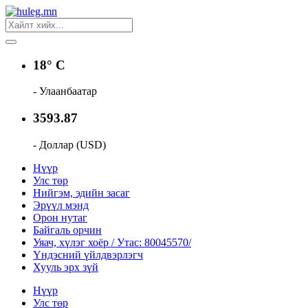
18° C
- Улаанбаатар
3593.87
- Доллар (USD)
Нүүр
Улс төр
Нийгэм, эдийн засаг
Эрүүл мэнд
Орон нутаг
Байгаль орчин
Уяач, хүлэг хоёр / Утас: 80045570/
Үндэсний үйлдвэрлэгч
Хууль эрх зүй
Нүүр
Улс төр