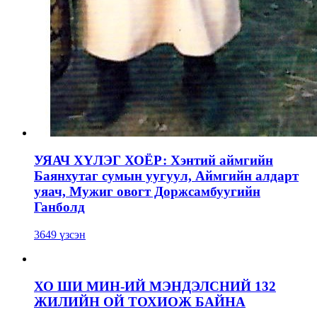
УЯАЧ ХҮЛЭГ ХОЁР: Хэнтий аймгийн
Баянхутаг сумын уугуул, Аймгийн алдарт
уяач, Мужиг овогт Доржсамбуугийн
Ганболд
3649 үзсэн
ХО ШИ МИН-ИЙ МЭНДЭЛСНИЙ 132
ЖИЛИЙН ОЙ ТОХИОЖ БАЙНА