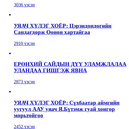
3036 үзсэн
УЯАЧ ХҮЛЭГ ХОЁР: Цэрэндондогийн
Сандагдорж Оонон хартайгаа
2910 үзсэн
ЕРӨНХИЙ САЙДЫН ДҮҮ УЛАМЖЛАЛАА
УЛАНДАА ГИШГЭЖ ЯВНА
2873 үзсэн
УЯАЧ ХҮЛЭГ ХОЁР: Сүхбаатар аймгийн
уугуул ААУ уяач Я.Бүтэмж гуай хонгор
морьтойгоо
2452 үзсэн