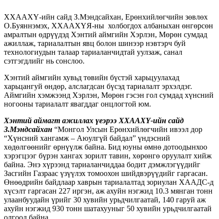
ХХААХҮ-ийн сайд З.Мэндсайхан, Ерөнхийлөгчийн зөвлөх
О.Буяннэмэх, ХХААХҮЯ-ны холбогдох албаныхан өнгөрсөн
амралтын өдрүүдэд Хэнтий аймгийн Хэрлэн, Мөрөн сумдад
ажиллаж, тариалалтын явц болон шинээр нэвтэрч буй
технологиудын талаар тариаланчидтай уулзаж, санал
сэтгэгдлийг нь сонслоо.
Хэнтий аймгийн хувьд төвийн бүстэй харьцуулахад
харьцангуй өндөр, алслагдсан бүсэд тариалалт эрхэлдэг.
Аймгийн хэмжээнд Хэрлэн, Мөрөн гэсэн гол сумдад хүнсний
ногооны тариалалт явагддаг онцлогтой юм.
Хэнтий аймагт ажиллах үеэрээ ХХААХҮ-ийн сайд
З.Мэндсайхан
“Монгол Улсын Ерөнхийлөгчийн ивээл дор
“Хүнсний хангамж – Аюулгүй байдал” үндэсний
хөдөлгөөнийг өрнүүлж байна. Бид юуны өмнө дотоодынхоо
хэрэгцээг бүрэн хангах зорилт тавин, хөрөнгө оруулалт хийж
байна. Энэ хүрээнд тариаланчиддаа бодит дэмжлэгүүдийг
Засгийн Газраас үзүүлэх томоохон шийдвэрүүдийг гаргасан.
Өнөөдрийн байдлаар хаврын тариалалтад зориулан ХААДС-д
хүсэлт гаргасан 227 иргэн, аж ахуйн нэгжид 10.3 мянган тонн
улаанбуудайн үрийг 30 хувийн урьдчилгаатай, 140 гаруй аж
ахуйн нэгжид 930 тонн шатахууныг 50 хувийн урьдчилгаатай
олгоод байна.