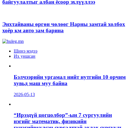
байгуулалтыг албан ёсоор эхлүүллээ
Энхтайваны өргөн чөлөөг Нарны замтай холбох
хоёр км авто зам барина
Шинэ мэдээ
Их уншсан
Бэлчээрийн ургамал нийт нутгийн 10 орчим
хувьд маш муу байна
2026-05-13
“Ирээдүй цогцолбор”-ын 7 сургуулийн
нэгийг математик, физикийн
гүнзгийрүүлсэн сургалттай ахлах сургууль