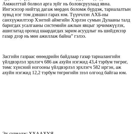
Амжилттай болвол арга зүйг нь боловсруулаад явна.
Ингэснээр нийтэд дагаж мөрдөх боломж бүрдэж, тариалалтын
хувьд нэг том дэвшил гарах юм. Түүнчлэн АХБ-ны
санхүүжилтээр Хэнтий аймгийн Хэрлэн сумын Дулааны талд
баригдах усалгааны системийн ажлын явцыг эрчимжүүлэх,
ашиглатад ороход шаардагдах зарим асуудлыг нь шийдэхээр
газар дээр нь мөн ажиллаж байна” гэлээ.
Засгийн газраас өнөөдрийн байдлаар газар тариалангийн
үйлдвэрлэл эрхлэгч 686 аж ахуйн нэгжид 43,4 тэрбум төгрөг,
төмс хүнсний ногооны үйлдвэрлэл эрхлэгч 582 иргэн, аж
ахуйн нэгжид 12,2 тэрбум төгрөгийн зээл олгоод байгаа юм.
Эх сурвалж: ХХААХҮЯ