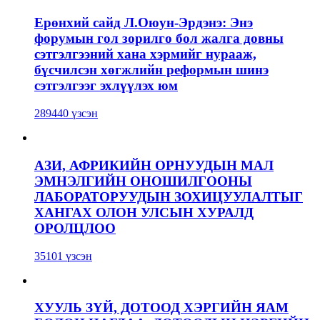
Ерөнхий сайд Л.Оюун-Эрдэнэ: Энэ
форумын гол зорилго бол жалга довны
сэтгэлгээний хана хэрмийг нурааж,
бүсчилсэн хөгжлийн реформын шинэ
сэтгэлгээг эхлүүлэх юм
289440 үзсэн
АЗИ, АФРИКИЙН ОРНУУДЫН МАЛ
ЭМНЭЛГИЙН ОНОШИЛГООНЫ
ЛАБОРАТОРУУДЫН ЗОХИЦУУЛАЛТЫГ
ХАНГАХ ОЛОН УЛСЫН ХУРАЛД
ОРОЛЦЛОО
35101 үзсэн
ХУУЛЬ ЗҮЙ, ДОТООД ХЭРГИЙН ЯАМ