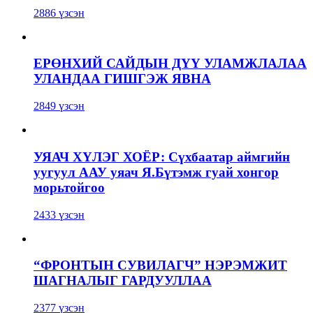
2886 үзсэн
ЕРӨНХИЙ САЙДЫН ДҮҮ УЛАМЖЛАЛАА
УЛАНДАА ГИШГЭЖ ЯВНА
2849 үзсэн
УЯАЧ ХҮЛЭГ ХОЁР: Сүхбаатар аймгийн
уугуул ААУ уяач Я.Бүтэмж гуай хонгор
морьтойгоо
2433 үзсэн
“ФРОНТЫН СУВИЛАГЧ” НЭРЭМЖИТ
ШАГНАЛЫГ ГАРДУУЛЛАА
2377 үзсэн