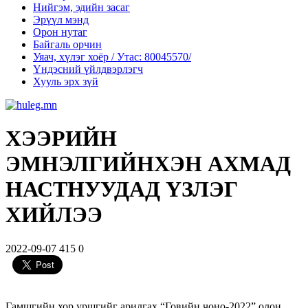
Нийгэм, эдийн засаг
Эрүүл мэнд
Орон нутаг
Байгаль орчин
Уяач, хүлэг хоёр / Утас: 80045570/
Үндэсний үйлдвэрлэгч
Хууль эрх зүй
ХЭЭРИЙН
ЭМНЭЛГИЙНХЭН АХМАД
НАСТНУУДАД ҮЗЛЭГ
ХИЙЛЭЭ
2022-09-07
415
0
Гамшгийн хор уршгийг арилгах “Говийн чоно-2022” олон