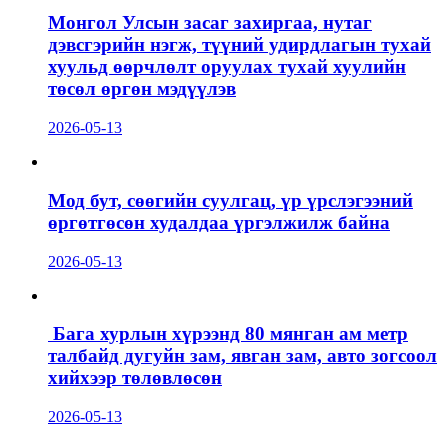
Монгол Улсын засаг захиргаа, нутаг
дэвсгэрийн нэгж, түүний удирдлагын тухай
хуульд өөрчлөлт оруулах тухай хуулийн
төсөл өргөн мэдүүлэв
2026-05-13
Мод бут, сөөгийн суулгац, үр үрслэгээний
өргөтгөсөн худалдаа үргэлжилж байна
2026-05-13
Бага хурлын хүрээнд 80 мянган ам метр
талбайд дугуйн зам, явган зам, авто зогсоол
хийхээр төлөвлөсөн
2026-05-13