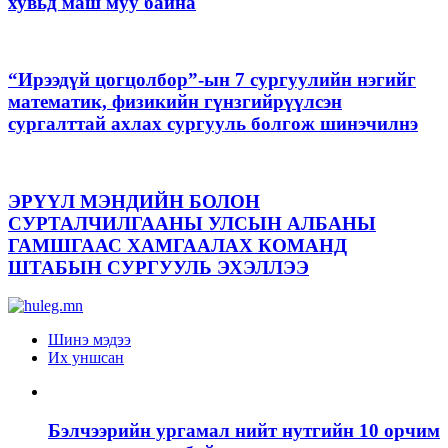
хувьд маш муу байна
“Ирээдүй цогцолбор”-ын 7 сургуулийн нэгийг
математик, физикийн гүнзгийрүүлсэн
сургалттай ахлах сургууль болгож шинэчилнэ
ЭРҮҮЛ МЭНДИЙН БОЛОН
СУРТАЛЧИЛГААНЫ УЛСЫН АЛБАНЫ
ГАМШГААС ХАМГААЛАХ КОМАНД
ШТАБЫН СУРГУУЛЬ ЭХЭЛЛЭЭ
Шинэ мэдээ
Их уншсан
Бэлчээрийн ургамал нийт нутгийн 10 орчим