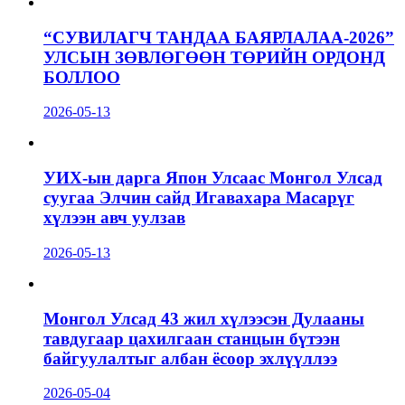
“СУВИЛАГЧ ТАНДАА БАЯРЛАЛАА-2026”
УЛСЫН ЗӨВЛӨГӨӨН ТӨРИЙН ОРДОНД
БОЛЛОО
2026-05-13
УИХ-ын дарга Япон Улсаас Монгол Улсад
суугаа Элчин сайд Игавахара Масарүг
хүлээн авч уулзав
2026-05-13
Монгол Улсад 43 жил хүлээсэн Дулааны
тавдугаар цахилгаан станцын бүтээн
байгуулалтыг албан ёсоор эхлүүллээ
2026-05-04