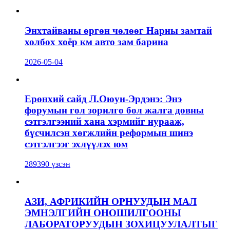
Энхтайваны өргөн чөлөөг Нарны замтай
холбох хоёр км авто зам барина
2026-05-04
Ерөнхий сайд Л.Оюун-Эрдэнэ: Энэ
форумын гол зорилго бол жалга довны
сэтгэлгээний хана хэрмийг нурааж,
бүсчилсэн хөгжлийн реформын шинэ
сэтгэлгээг эхлүүлэх юм
289390 үзсэн
АЗИ, АФРИКИЙН ОРНУУДЫН МАЛ
ЭМНЭЛГИЙН ОНОШИЛГООНЫ
ЛАБОРАТОРУУДЫН ЗОХИЦУУЛАЛТЫГ