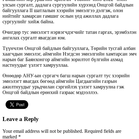
улсын сургалт, дадлага сургуулийн хүрээнд Онцгой байдлын
байгууллага II шатлалын хээрийн эмнэлгээ дэлгэж, олон
нийтийг хамарсан гамшиг ослын үед ажиллах дадлага
сургуулийг хийж байна.
Өчигдөр тус эмнэлэгт нэрвэгчдэгчийг татан гаргах, эрэмбэлэн
ангилах сургалт явагдсан юм.
Түүнчлэн Онцгой байдлын байгууллага, Төрийн тусгай албан
хаагчдын эмнэлэг, аймгийн Нэгдсэн эмнэлгийн хамтарсан эмч
нарын баг Баянхонгор аймгийн зорилтот бүлгийн ахмад
настнуудыг үзлэгт хамрууллаа.
Өнөөдөр АНУ-ын сургагч багш нарын сургалт тус хээрийн
эмнэлэгт явагдах бөгөөд аймгийн Цагдаагийн газрын
ажилтнуудыг урьдчилан сэргийлэх үзлэгт хамруулна гэж
Онцгой байдлын ерөнхий газраас мэдээллээ.
Leave a Reply
Your email address will not be published.
Required fields are
marked
*