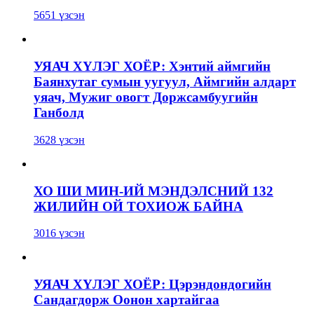
5651 үзсэн
УЯАЧ ХҮЛЭГ ХОЁР: Хэнтий аймгийн
Баянхутаг сумын уугуул, Аймгийн алдарт
уяач, Мужиг овогт Доржсамбуугийн
Ганболд
3628 үзсэн
ХО ШИ МИН-ИЙ МЭНДЭЛСНИЙ 132
ЖИЛИЙН ОЙ ТОХИОЖ БАЙНА
3016 үзсэн
УЯАЧ ХҮЛЭГ ХОЁР: Цэрэндондогийн
Сандагдорж Оонон хартайгаа