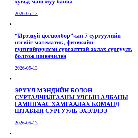
хувьд маш муу байна
2026-05-13
“Ирээдүй цогцолбор”-ын 7 сургуулийн
нэгийг математик, физикийн
гүнзгийрүүлсэн сургалттай ахлах сургууль
болгож шинэчилнэ
2026-05-13
ЭРҮҮЛ МЭНДИЙН БОЛОН
СУРТАЛЧИЛГААНЫ УЛСЫН АЛБАНЫ
ГАМШГААС ХАМГААЛАХ КОМАНД
ШТАБЫН СУРГУУЛЬ ЭХЭЛЛЭЭ
2026-05-13