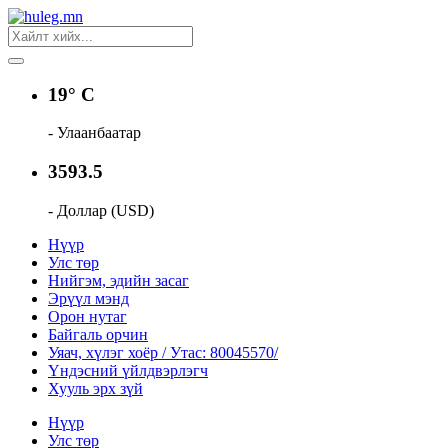
19° C
- Улаанбаатар
3593.5
- Доллар (USD)
Нүүр
Улс төр
Нийгэм, эдийн засаг
Эрүүл мэнд
Орон нутаг
Байгаль орчин
Уяач, хүлэг хоёр / Утас: 80045570/
Үндэсний үйлдвэрлэгч
Хууль эрх зүй
Нүүр
Улс төр