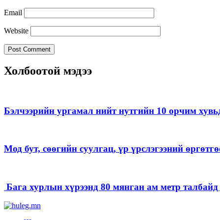
Email
Website
Холбоотой мэдээ
Бэлчээрийн ургамал нийт нутгийн 10 орчим хувь
Мод бут, сөөгийн суулгац, үр үрслэгээний өргөт
Бага хурлын хүрээнд 80 мянган ам метр талбайд д