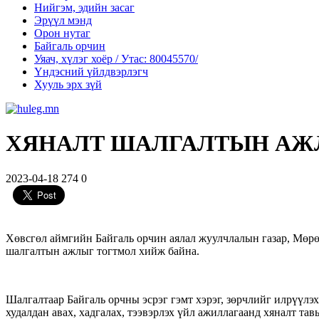
Нийгэм, эдийн засаг
Эрүүл мэнд
Орон нутаг
Байгаль орчин
Уяач, хүлэг хоёр / Утас: 80045570/
Үндэсний үйлдвэрлэгч
Хууль эрх зүй
ХЯНАЛТ ШАЛГАЛТЫН АЖ
2023-04-18
274
0
Хөвсгөл аймгийн Байгаль орчин аялал жуулчлалын газар, Мөрө
шалгалтын ажлыг тогтмол хийж байна.
Шалгалтаар Байгаль орчны эсрэг гэмт хэрэг, зөрчлийг илрүүлэх,
худалдан авах, хадгалах, тээвэрлэх үйл
ажиллагаанд хяналт тав