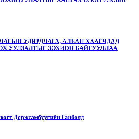
ЛАГЫН УДИРДЛАГА, АЛБАН ХААГЧДАД
ОХ УУЛЗАЛТЫГ ЗОХИОН БАЙГУУЛЛАА
вогт Доржсамбуугийн Ганболд