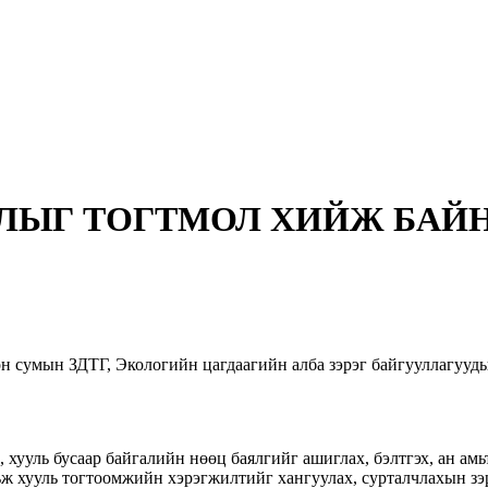
ЛЫГ ТОГТМОЛ ХИЙЖ БАЙ
н сумын ЗДТГ, Экологийн цагдаагийн алба зэрэг байгууллагууд
 хууль бусаар байгалийн нөөц баялгийг ашиглах, бэлтгэх, ан амь
ьж хууль тогтоомжийн хэрэгжилтийг хангуулах, сурталчлахын зэр