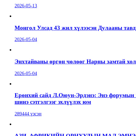
2026-05-13
Монгол Улсад 43 жил хүлээсэн Дулааны тавд
2026-05-04
Энхтайваны өргөн чөлөөг Нарны замтай холб
2026-05-04
Ерөнхий сайд Л.Оюун-Эрдэнэ: Энэ форумын г
шинэ сэтгэлгээг эхлүүлэх юм
289444 үзсэн
АЗИ, АФРИКИЙН ОРНУУДЫН МАЛ ЭМН