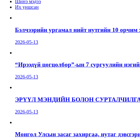
Шинэ мэдээ
Их уншсан
Бэлчээрийн ургамал нийт нутгийн 10 орчим 
2026-05-13
“Ирээдүй цогцолбор”-ын 7 сургуулийн нэгий
2026-05-13
ЭРҮҮЛ МЭНДИЙН БОЛОН СУРТАЛЧИЛГ
2026-05-13
Монгол Улсын засаг захиргаа, нутаг дэвсгэр