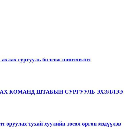
й ахлах сургууль болгож шинэчилнэ
АХ КОМАНД ШТАБЫН СУРГУУЛЬ ЭХЭЛЛЭЭ
лт оруулах тухай хуулийн төсөл өргөн мэдүүлэв