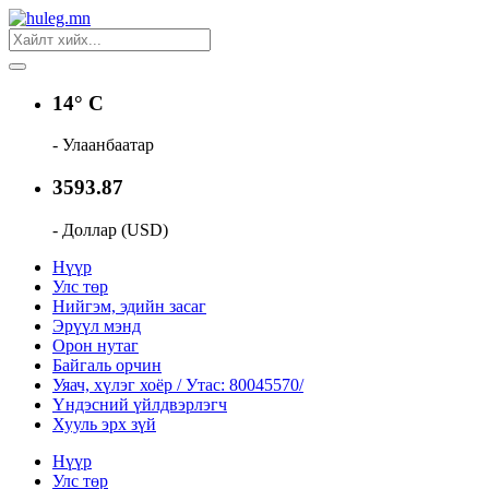
14° C
- Улаанбаатар
3593.87
- Доллар (USD)
Нүүр
Улс төр
Нийгэм, эдийн засаг
Эрүүл мэнд
Орон нутаг
Байгаль орчин
Уяач, хүлэг хоёр / Утас: 80045570/
Үндэсний үйлдвэрлэгч
Хууль эрх зүй
Нүүр
Улс төр