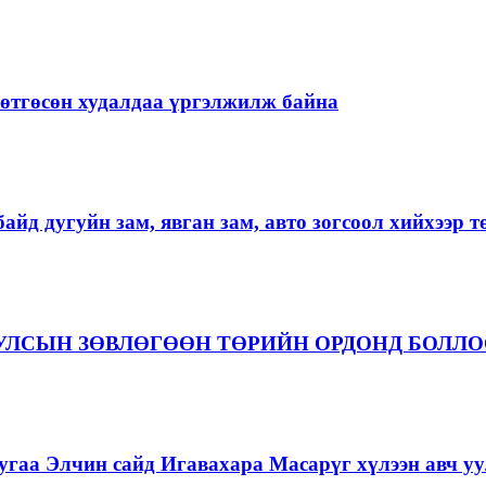
ргөтгөсөн худалдаа үргэлжилж байна
айд дугуйн зам, явган зам, авто зогсоол хийхээр 
 УЛСЫН ЗӨВЛӨГӨӨН ТӨРИЙН ОРДОНД БОЛЛ
гаа Элчин сайд Игавахара Масарүг хүлээн авч уу