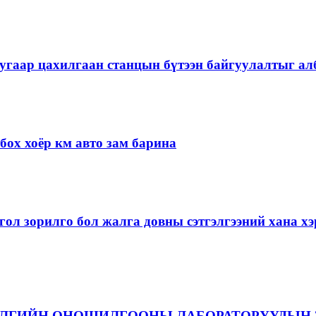
угаар цахилгаан станцын бүтээн байгуулалтыг алб
ох хоёр км авто зам барина
ол зорилго бол жалга довны сэтгэлгээний хана 
ЭЛГИЙН ОНОШИЛГООНЫ ЛАБОРАТОРУУДЫН 