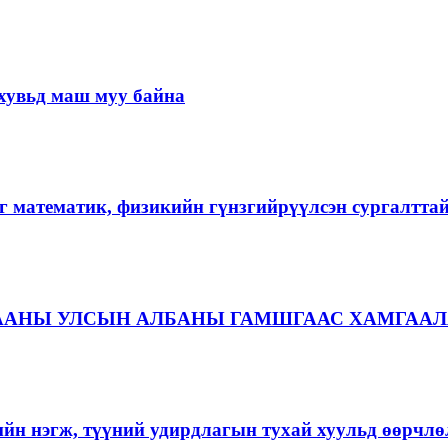
хувьд маш муу байна
г математик, физикийн гүнзгийрүүлсэн сургалтта
ААНЫ УЛСЫН АЛБАНЫ ГАМШГААС ХАМГААЛ
ийн нэгж, түүний удирдлагын тухай хуульд өөрчлө