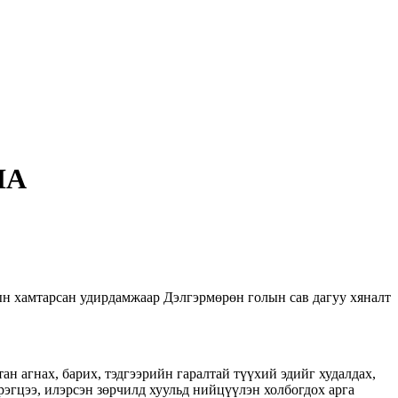
НА
ын хамтарсан удирдамжаар Дэлгэрмөрөн голын сав дагуу хяналт
тан агнах, барих, тэдгээрийн гаралтай түүхий эдийг худалдах,
эгцээ, илэрсэн зөрчилд хуульд нийцүүлэн холбогдох арга