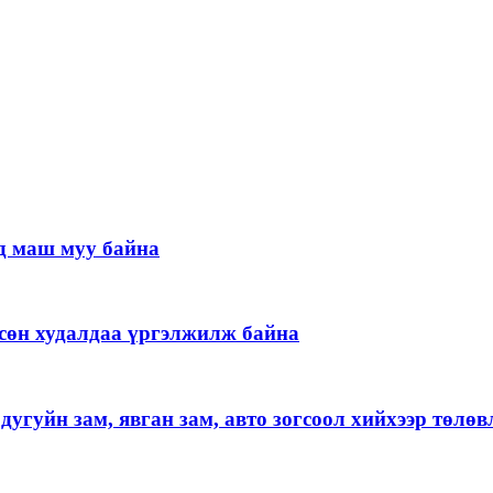
д маш муу байна
гөсөн худалдаа үргэлжилж байна
угуйн зам, явган зам, авто зогсоол хийхээр төлөв