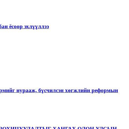
ан ёсоор эхлүүллээ
хэрмийг нурааж, бүсчилсэн хөгжлийн реформын
ЗОХИЦУУЛАЛТЫГ ХАНГАХ ОЛОН УЛСЫН