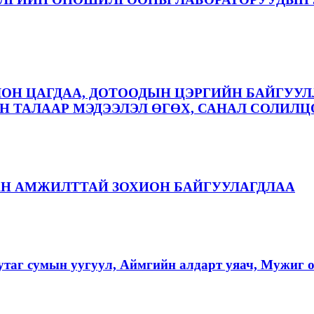
ЛОН ЦАГДАА, ДОТООДЫН ЦЭРГИЙН БАЙГУУЛ
 ТАЛААР МЭДЭЭЛЭЛ ӨГӨХ, САНАЛ СОЛИЛЦ
АН АМЖИЛТТАЙ ЗОХИОН БАЙГУУЛАГДЛАА
аг сумын уугуул, Аймгийн алдарт уяач, Мужиг о