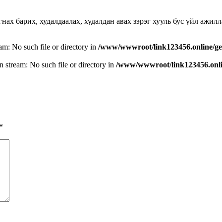
агнах барих, худалдаалах, худалдан авах зэрэг хууль бус үйл ажи
eam: No such file or directory in
/www/wwwroot/link123456.online/ge
n stream: No such file or directory in
/www/wwwroot/link123456.onlin
*