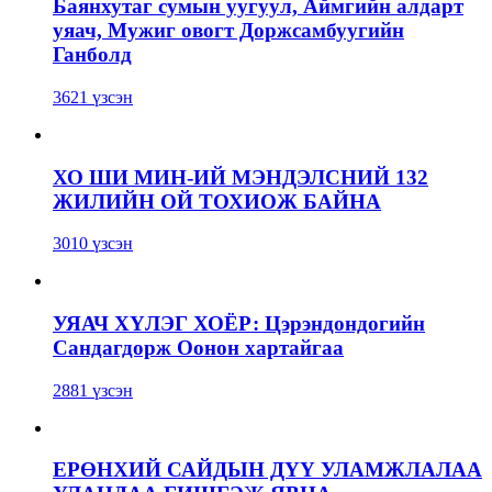
Баянхутаг сумын уугуул, Аймгийн алдарт
уяач, Мужиг овогт Доржсамбуугийн
Ганболд
3621 үзсэн
ХО ШИ МИН-ИЙ МЭНДЭЛСНИЙ 132
ЖИЛИЙН ОЙ ТОХИОЖ БАЙНА
3010 үзсэн
УЯАЧ ХҮЛЭГ ХОЁР: Цэрэндондогийн
Сандагдорж Оонон хартайгаа
2881 үзсэн
ЕРӨНХИЙ САЙДЫН ДҮҮ УЛАМЖЛАЛАА