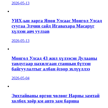
2026-05-13
УИХ-ын дарга Япон Улсаас Монгол Улсад
суугаа Элчин сайд Игавахара Масарүг
хүлээн авч уулзав
2026-05-13
Монгол Улсад 43 жил хүлээсэн Дулааны
тавдугаар цахилгаан станцын бүтээн
байгуулалтыг албан ёсоор эхлүүллээ
2026-05-04
Энхтайваны өргөн чөлөөг Нарны замтай
холбох хоёр км авто зам барина