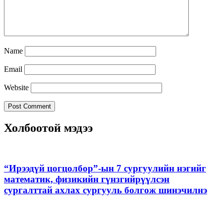
Name
Email
Website
Холбоотой мэдээ
“Ирээдүй цогцолбор”-ын 7 сургуулийн нэгийг
математик, физикийн гүнзгийрүүлсэн
сургалттай ахлах сургууль болгож шинэчилнэ