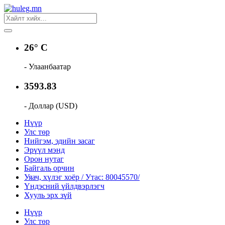
26° C
- Улаанбаатар
3593.83
- Доллар (USD)
Нүүр
Улс төр
Нийгэм, эдийн засаг
Эрүүл мэнд
Орон нутаг
Байгаль орчин
Уяач, хүлэг хоёр / Утас: 80045570/
Үндэсний үйлдвэрлэгч
Хууль эрх зүй
Нүүр
Улс төр