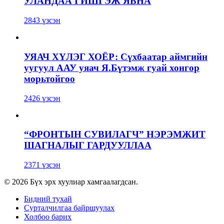
УЛАНДАА ГИШГЭЖ ЯВНА
2843 үзсэн
УЯАЧ ХҮЛЭГ ХОЁР: Сүхбаатар аймгийн
уугуул ААУ уяач Я.Бүтэмж гуай хонгор
морьтойгоо
2426 үзсэн
“ФРОНТЫН СУВИЛАГЧ” НЭРЭМЖИТ
ШАГНАЛЫГ ГАРДУУЛЛАА
2371 үзсэн
© 2026 Бүх эрх хуулиар хамгаалагдсан.
Бидний тухай
Сурталчилгаа байршуулах
Холбоо барих