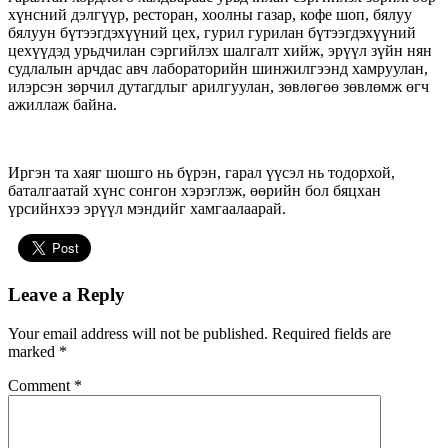
хүнсний дэлгүүр, ресторан, хоолны газар, кофе шоп, бялуу
бялуун бүтээгдэхүүний цех, гурил гурилан бүтээгдэхүүний
цехүүдэд урьдчилан сэргийлэх шалгалт хийж, эрүүл зүйн нян
судлалын арчдас авч лабораторийн шинжилгээнд хамруулан,
илэрсэн зөрчил дутагдлыг арилгуулан, зөвлөгөө зөвлөмж өгч
ажиллаж байна.
Иргэн та хаяг шошго нь бүрэн, гарал үүсэл нь тодорхой,
баталгаатай хүнс сонгон хэрэглэж, өөрийн бол бяцхан
үрсийнхээ эрүүл мэндийг хамгаалаарай.
Leave a Reply
Your email address will not be published.
Required fields are
marked
*
Comment
*