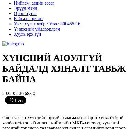
Нийгэм, эдийн засаг
Эрүүл мэнд
Орон нутаг
Байгаль орчин
Уяач, хүлэг хоёр / Утас: 80045570/
Үндэсний үйлдвэрлэгч
Хууль эрх зүй
ХҮНСНИЙ АЮУЛГҮЙ
БАЙДАЛД ХЯНАЛТ ТАВЬЖ
БАЙНА
2022-05-30
683
0
Олон улсын хүүхдийн эрхийг хамгаалах өдөр тохиож буйтай
холбоотойгоор Өмнөговь аймгийн МХГ-аас хоол, хүнсний
гаралтай хордлого халдвараас урьдчилан сэргийлэх зорилгоор