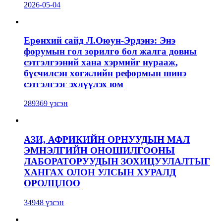
2026-05-04
Ерөнхий сайд Л.Оюун-Эрдэнэ: Энэ
форумын гол зорилго бол жалга довны
сэтгэлгээний хана хэрмийг нурааж,
бүсчилсэн хөгжлийн реформын шинэ
сэтгэлгээг эхлүүлэх юм
289369 үзсэн
АЗИ, АФРИКИЙН ОРНУУДЫН МАЛ
ЭМНЭЛГИЙН ОНОШИЛГООНЫ
ЛАБОРАТОРУУДЫН ЗОХИЦУУЛАЛТЫГ
ХАНГАХ ОЛОН УЛСЫН ХУРАЛД
ОРОЛЦЛОО
34948 үзсэн