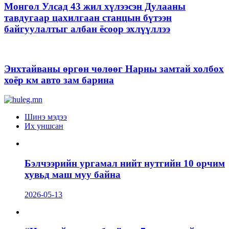
Монгол Улсад 43 жил хүлээсэн Дулааны
тавдугаар цахилгаан станцын бүтээн
байгуулалтыг албан ёсоор эхлүүллээ
Энхтайваны өргөн чөлөөг Нарны замтай холбох
хоёр км авто зам барина
Шинэ мэдээ
Их уншсан
Бэлчээрийн ургамал нийт нутгийн 10 орчим
хувьд маш муу байна
2026-05-13