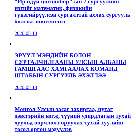
“Ирээдүй цогцолбор”-ын 7 сургуулийн
нэгийг математик, физикийн
гүнзгийрүүлсэн сургалттай ахлах сургууль
болгож шинэчилнэ
2026-05-13
ЭРҮҮЛ МЭНДИЙН БОЛОН
СУРТАЛЧИЛГААНЫ УЛСЫН АЛБАНЫ
ГАМШГААС ХАМГААЛАХ КОМАНД
ШТАБЫН СУРГУУЛЬ ЭХЭЛЛЭЭ
2026-05-13
Монгол Улсын засаг захиргаа, нутаг
дэвсгэрийн нэгж, түүний удирдлагын тухай
хуульд өөрчлөлт оруулах тухай хуулийн
төсөл өргөн мэдүүлэв