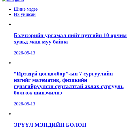
Шинэ мэдээ
Их уншсан
Бэлчээрийн ургамал нийт нутгийн 10 орчим
хувьд маш муу байна
2026-05-13
“Ирээдүй цогцолбор”-ын 7 сургуулийн
нэгийг математик, физикийн
гүнзгийрүүлсэн сургалттай ахлах сургууль
болгож шинэчилнэ
2026-05-13
ЭРҮҮЛ МЭНДИЙН БОЛОН