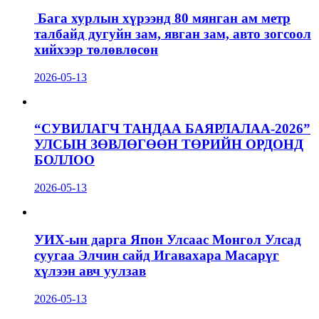
Бага хурлын хүрээнд 80 мянган ам метр
талбайд дугуйн зам, явган зам, авто зогсоол
хийхээр төлөвлөсөн
2026-05-13
“СУВИЛАГЧ ТАНДАА БАЯРЛАЛАА-2026”
УЛСЫН ЗӨВЛӨГӨӨН ТӨРИЙН ОРДОНД
БОЛЛОО
2026-05-13
УИХ-ын дарга Япон Улсаас Монгол Улсад
суугаа Элчин сайд Игавахара Масарүг
хүлээн авч уулзав
2026-05-13