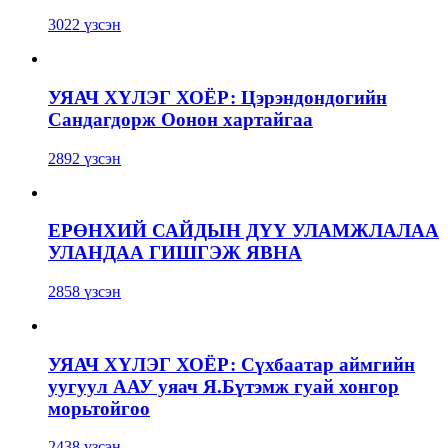
3022 үзсэн
УЯАЧ ХҮЛЭГ ХОЁР: Цэрэндондогийн
Сандагдорж Оонон хартайгаа
2892 үзсэн
ЕРӨНХИЙ САЙДЫН ДҮҮ УЛАМЖЛАЛАА
УЛАНДАА ГИШГЭЖ ЯВНА
2858 үзсэн
УЯАЧ ХҮЛЭГ ХОЁР: Сүхбаатар аймгийн
уугуул ААУ уяач Я.Бүтэмж гуай хонгор
морьтойгоо
2438 үзсэн