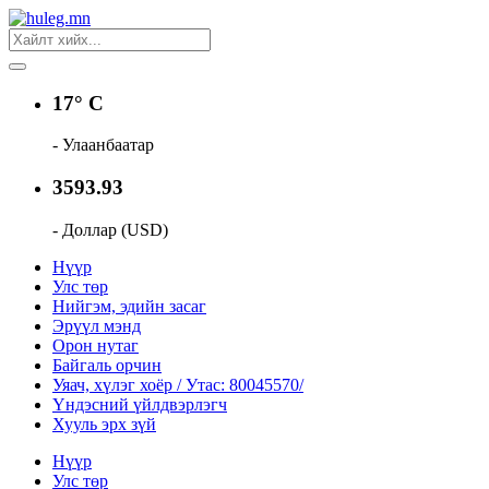
17° C
- Улаанбаатар
3593.93
- Доллар (USD)
Нүүр
Улс төр
Нийгэм, эдийн засаг
Эрүүл мэнд
Орон нутаг
Байгаль орчин
Уяач, хүлэг хоёр / Утас: 80045570/
Үндэсний үйлдвэрлэгч
Хууль эрх зүй
Нүүр
Улс төр