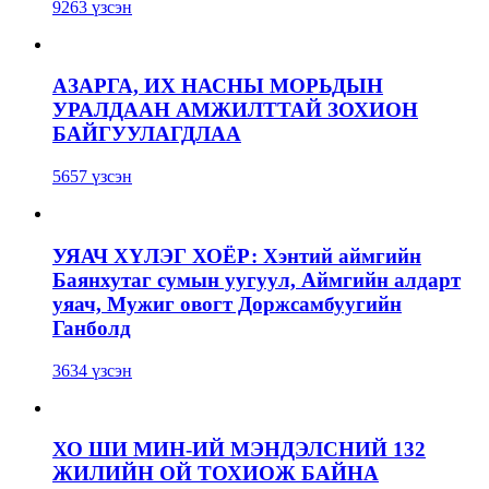
9263 үзсэн
АЗАРГА, ИХ НАСНЫ МОРЬДЫН
УРАЛДААН АМЖИЛТТАЙ ЗОХИОН
БАЙГУУЛАГДЛАА
5657 үзсэн
УЯАЧ ХҮЛЭГ ХОЁР: Хэнтий аймгийн
Баянхутаг сумын уугуул, Аймгийн алдарт
уяач, Мужиг овогт Доржсамбуугийн
Ганболд
3634 үзсэн
ХО ШИ МИН-ИЙ МЭНДЭЛСНИЙ 132
ЖИЛИЙН ОЙ ТОХИОЖ БАЙНА