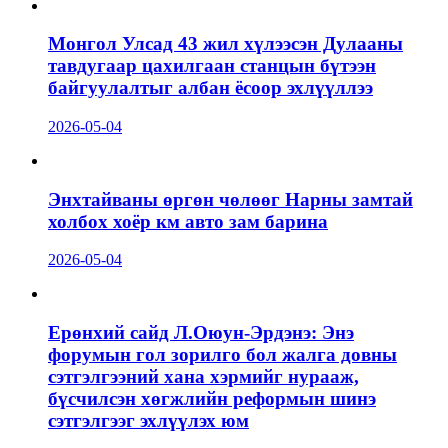
Монгол Улсад 43 жил хүлээсэн Дулааны
тавдугаар цахилгаан станцын бүтээн
байгуулалтыг албан ёсоор эхлүүллээ
2026-05-04
Энхтайваны өргөн чөлөөг Нарны замтай
холбох хоёр км авто зам барина
2026-05-04
Ерөнхий сайд Л.Оюун-Эрдэнэ: Энэ
форумын гол зорилго бол жалга довны
сэтгэлгээний хана хэрмийг нурааж,
бүсчилсэн хөгжлийн реформын шинэ
сэтгэлгээг эхлүүлэх юм