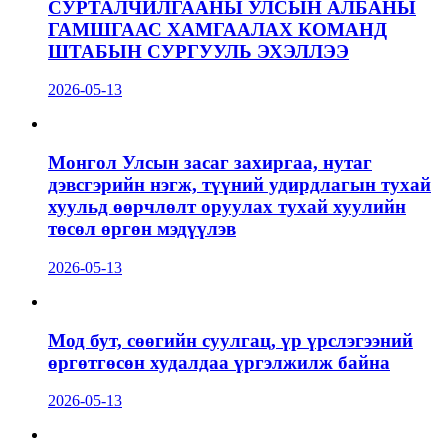
СУРТАЛЧИЛГААНЫ УЛСЫН АЛБАНЫ
ГАМШГААС ХАМГААЛАХ КОМАНД
ШТАБЫН СУРГУУЛЬ ЭХЭЛЛЭЭ
2026-05-13
Монгол Улсын засаг захиргаа, нутаг
дэвсгэрийн нэгж, түүний удирдлагын тухай
хуульд өөрчлөлт оруулах тухай хуулийн
төсөл өргөн мэдүүлэв
2026-05-13
Мод бут, сөөгийн суулгац, үр үрслэгээний
өргөтгөсөн худалдаа үргэлжилж байна
2026-05-13