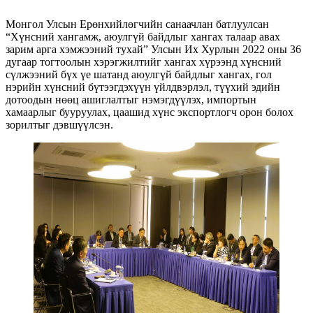
Монгол Улсын Ерөнхийлөгчийн санаачлан батлуулсан
“Хүнсний хангамж, аюулгүй байдлыг хангах талаар авах
зарим арга хэмжээний тухай” Улсын Их Хурлын 2022 оны 36
дугаар тогтоолын хэрэгжилтийг хангах хүрээнд хүнсний
сүлжээний бүх үе шатанд аюулгүй байдлыг хангах, гол
нэрийн хүнсний бүтээгдэхүүн үйлдвэрлэл, түүхий эдийн
дотоодын нөөц ашиглалтыг нэмэгдүүлэх, импортын
хамаарлыг бууруулах, цаашид хүнс экспортлогч орон болох
зорилтыг дэвшүүлсэн.