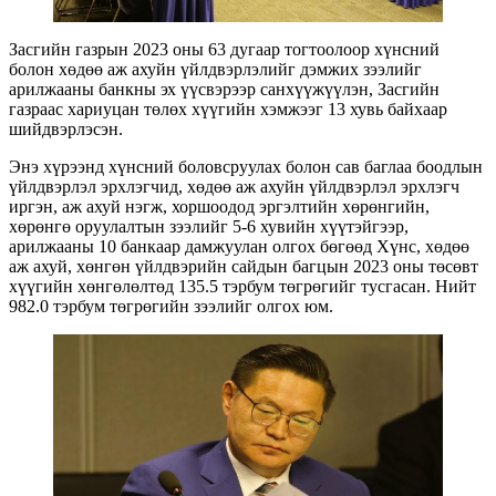
Засгийн газрын 2023 оны 63 дугаар тогтоолоор хүнсний
болон хөдөө аж ахуйн үйлдвэрлэлийг дэмжих зээлийг
арилжааны банкны эх үүсвэрээр санхүүжүүлэн, Засгийн
газраас хариуцан төлөх хүүгийн хэмжээг 13 хувь байхаар
шийдвэрлэсэн.
Энэ хүрээнд хүнсний боловсруулах болон сав баглаа боодлын
үйлдвэрлэл эрхлэгчид, хөдөө аж ахуйн үйлдвэрлэл эрхлэгч
иргэн, аж ахуй нэгж, хоршоодод эргэлтийн хөрөнгийн,
хөрөнгө оруулалтын зээлийг 5-6 хувийн хүүтэйгээр,
арилжааны 10 банкаар дамжуулан олгох бөгөөд Хүнс, хөдөө
аж ахуй, хөнгөн үйлдвэрийн сайдын багцын 2023 оны төсөвт
хүүгийн хөнгөлөлтөд 135.5 тэрбум төгрөгийг тусгасан. Нийт
982.0 тэрбум төгрөгийн зээлийг олгох юм.