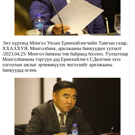
Энэ хүрээнд Монгол Улсын Ерөнхийлөгчийн Тамгын газар,
ХХААХҮЯ, Монголбанк, арилжааны банкуудын уулзалт
/2023.04.25/ Монгол банкны төв байранд боллоо. Уулзалтаар
Монголбанкны тэргүүн дэд Ерөнхийлөгч Г.Дөлгөөн зээл
олголтын ажлыг эрчимжүүлэх чиглэлийг арилжааны
банкуудад өглөө.