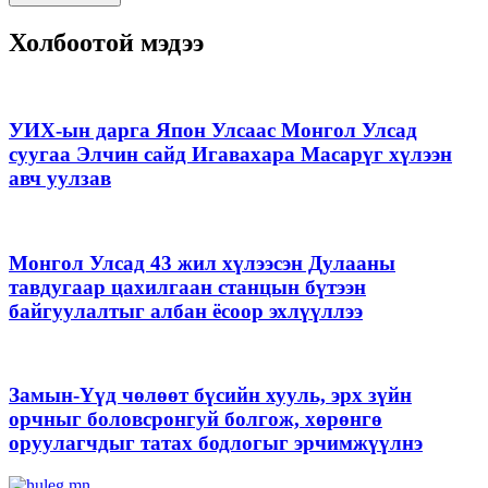
Холбоотой мэдээ
УИХ-ын дарга Япон Улсаас Монгол Улсад
суугаа Элчин сайд Игавахара Масарүг хүлээн
авч уулзав
Монгол Улсад 43 жил хүлээсэн Дулааны
тавдугаар цахилгаан станцын бүтээн
байгуулалтыг албан ёсоор эхлүүллээ
Замын-Үүд чөлөөт бүсийн хууль, эрх зүйн
орчныг боловсронгуй болгож, хөрөнгө
оруулагчдыг татах бодлогыг эрчимжүүлнэ