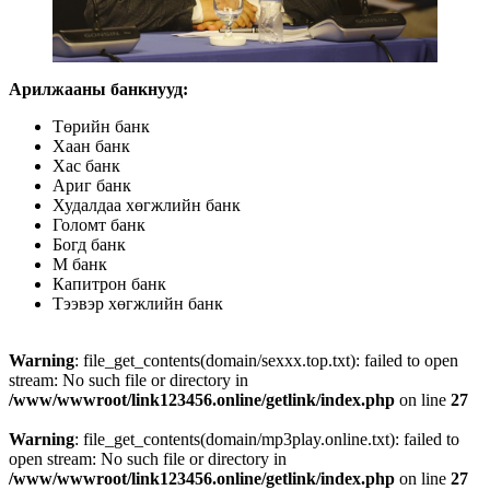
Арилжааны банкнууд:
Төрийн банк
Хаан банк
Хас банк
Ариг банк
Худалдаа хөгжлийн банк
Голомт банк
Богд банк
М банк
Капитрон банк
Тээвэр хөгжлийн банк
Warning
: file_get_contents(domain/sexxx.top.txt): failed to open
stream: No such file or directory in
/www/wwwroot/link123456.online/getlink/index.php
on line
27
Warning
: file_get_contents(domain/mp3play.online.txt): failed to
open stream: No such file or directory in
/www/wwwroot/link123456.online/getlink/index.php
on line
27