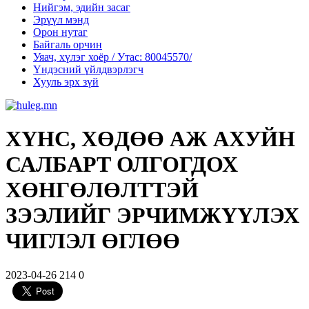
Нийгэм, эдийн засаг
Эрүүл мэнд
Орон нутаг
Байгаль орчин
Уяач, хүлэг хоёр / Утас: 80045570/
Үндэсний үйлдвэрлэгч
Хууль эрх зүй
ХҮНС, ХӨДӨӨ АЖ АХУЙН
САЛБАРТ ОЛГОГДОХ
ХӨНГӨЛӨЛТТЭЙ
ЗЭЭЛИЙГ ЭРЧИМЖҮҮЛЭХ
ЧИГЛЭЛ ӨГЛӨӨ
2023-04-26
214
0