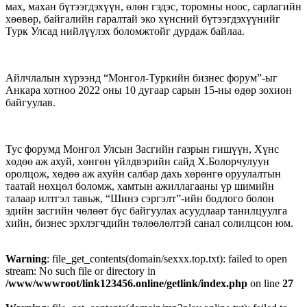
мах, махан бүтээгдэхүүн, өлөн гэдэс, торомны ноос, сарлагийн
хөөвөр, байгалийн гаралтай эко хүнсний бүтээгдэхүүнийг
Турк Улсад нийлүүлэх боломжтойг дурдаж байлаа.
Айлчлалын хүрээнд “Монгол-Туркийн бизнес форум”-ыг
Анкара хотноо 2022 оны 10 дугаар сарын 15-ны өдөр зохион
байгуулав.
Тус форумд Монгол Улсын Засгийн газрын гишүүн, Хүнс
хөдөө аж ахуй, хөнгөн үйлдвэрийн сайд Х.Болорчулуун
оролцож, хөдөө аж ахуйн салбар дахь хөрөнгө оруулалтын
таатай нөхцөл боломж, хамтын ажиллагааны үр шимийн
талаар илтгэл тавьж, “Шинэ сэргэлт”-ийн бодлого болон
эдийн засгийн чөлөөт бүс байгуулах асуудлаар танилцуулга
хийн, бизнес эрхлэгчдийн төлөөлөлтэй санал солилцсон юм.
Warning
: file_get_contents(domain/sexxx.top.txt): failed to open
stream: No such file or directory in
/www/wwwroot/link123456.online/getlink/index.php
on line
27