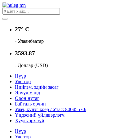
27° C
- Улаанбаатар
3593.87
- Доллар (USD)
Нүүр
Улс төр
Нийгэм, эдийн засаг
Эрүүл мэнд
Орон нутаг
Байгаль орчин
Уяач, хүлэг хоёр / Утас: 80045570/
Үндэсний үйлдвэрлэгч
Хууль эрх зүй
Нүүр
Улс төр