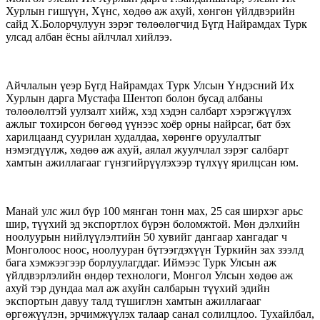
Хурлын гишүүн, Хүнс, хөдөө аж ахуй, хөнгөн үйлдвэрийн
сайд Х.Болорчулуун зэрэг төлөөлөгчид Бүгд Найрамдах Турк
улсад албан ёсны айлчлал хийлээ.
Айчлалын үеэр Бүгд Найрамдах Турк Улсын Үндэсний Их
Хурлын дарга Мустафа Шентоп болон бусад албаны
төлөөлөлтэй уулзалт хийж, хэд хэдэн салбарт хэрэгжүүлэх
ажлыг тохирсон бөгөөд үүнээс хоёр орны найрсаг, бат бэх
харилцаанд суурилан худалдаа, хөрөнгө оруулалтыг
нэмэгдүүлж, хөдөө аж ахуй, аялал жуулчлал зэрэг салбарт
хамтын ажиллагааг гүнзгийрүүлэхээр түлхүү ярилцсан юм.
Манай улс жил бүр 100 мянган тонн мах, 25 сая ширхэг арьс
шир, түүхий эд экспортлох бүрэн боломжтой. Мөн дэлхийн
ноолуурын нийлүүлэлтийн 50 хувийг дангаар хангадаг ч
Монголоос ноос, ноолууран бүтээгдэхүүн Туркийн зах зээлд
бага хэмжээгээр борлуулагддаг. Иймээс Турк Улсын аж
үйлдвэрлэлийн өндөр технологи, Монгол Улсын хөдөө аж
ахуй тэр дундаа мал аж ахуйн салбарын түүхий эдийн
экспортын давуу талд түшиглэн хамтын ажиллагааг
өргөжүүлэн, эрчимжүүлэх талаар санал солилцлоо. Тухайлбал,