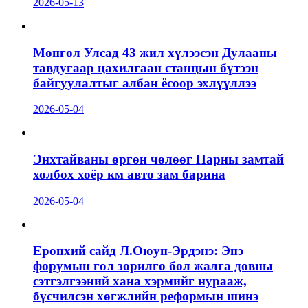
2026-05-13
Монгол Улсад 43 жил хүлээсэн Дулааны
тавдугаар цахилгаан станцын бүтээн
байгуулалтыг албан ёсоор эхлүүллээ
2026-05-04
Энхтайваны өргөн чөлөөг Нарны замтай
холбох хоёр км авто зам барина
2026-05-04
Ерөнхий сайд Л.Оюун-Эрдэнэ: Энэ
форумын гол зорилго бол жалга довны
сэтгэлгээний хана хэрмийг нурааж,
бүсчилсэн хөгжлийн реформын шинэ