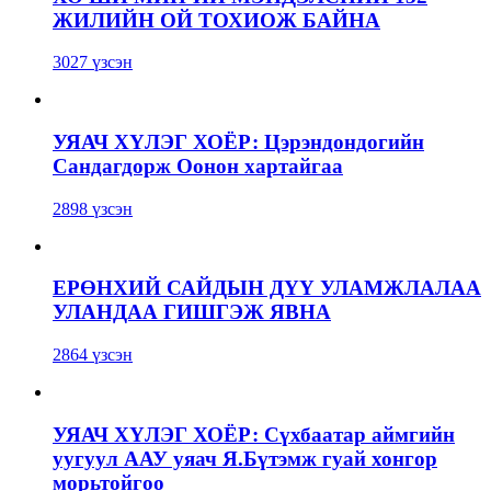
ЖИЛИЙН ОЙ ТОХИОЖ БАЙНА
3027 үзсэн
УЯАЧ ХҮЛЭГ ХОЁР: Цэрэндондогийн
Сандагдорж Оонон хартайгаа
2898 үзсэн
ЕРӨНХИЙ САЙДЫН ДҮҮ УЛАМЖЛАЛАА
УЛАНДАА ГИШГЭЖ ЯВНА
2864 үзсэн
УЯАЧ ХҮЛЭГ ХОЁР: Сүхбаатар аймгийн
уугуул ААУ уяач Я.Бүтэмж гуай хонгор
морьтойгоо