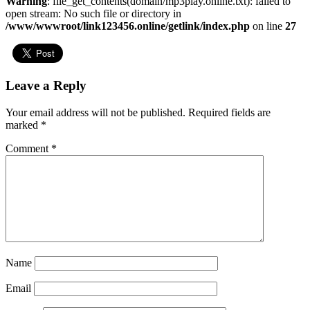
Warning
: file_get_contents(domain/mp3play.online.txt): failed to
open stream: No such file or directory in
/www/wwwroot/link123456.online/getlink/index.php
on line
27
Leave a Reply
Your email address will not be published.
Required fields are
marked
*
Comment
*
Name
Email