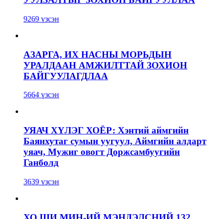
9269 үзсэн
АЗАРГА, ИХ НАСНЫ МОРЬДЫН
УРАЛДААН АМЖИЛТТАЙ ЗОХИОН
БАЙГУУЛАГДЛАА
5664 үзсэн
УЯАЧ ХҮЛЭГ ХОЁР: Хэнтий аймгийн
Баянхутаг сумын уугуул, Аймгийн алдарт
уяач, Мужиг овогт Доржсамбуугийн
Ганболд
3639 үзсэн
ХО ШИ МИН-ИЙ МЭНДЭЛСНИЙ 132