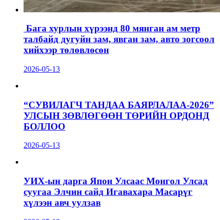
Бага хурлын хүрээнд 80 мянган ам метр
талбайд дугуйн зам, явган зам, авто зогсоол
хийхээр төлөвлөсөн
2026-05-13
“СУВИЛАГЧ ТАНДАА БАЯРЛАЛАА-2026”
УЛСЫН ЗӨВЛӨГӨӨН ТӨРИЙН ОРДОНД
БОЛЛОО
2026-05-13
УИХ-ын дарга Япон Улсаас Монгол Улсад
суугаа Элчин сайд Игавахара Масарүг
хүлээн авч уулзав