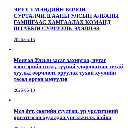
ЭРҮҮЛ МЭНДИЙН БОЛОН
СУРТАЛЧИЛГААНЫ УЛСЫН АЛБАНЫ
ГАМШГААС ХАМГААЛАХ КОМАНД
ШТАБЫН СУРГУУЛЬ ЭХЭЛЛЭЭ
2026-05-13
Монгол Улсын засаг захиргаа, нутаг
дэвсгэрийн нэгж, түүний удирдлагын тухай
хуульд өөрчлөлт оруулах тухай хуулийн
төсөл өргөн мэдүүлэв
2026-05-13
Мод бут, сөөгийн суулгац, үр үрслэгээний
өргөтгөсөн худалдаа үргэлжилж байна