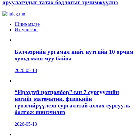
оруулагчдыг татах бодлогыг эрчимжүүлнэ
Шинэ мэдээ
Их уншсан
Бэлчээрийн ургамал нийт нутгийн 10 орчим
хувьд маш муу байна
2026-05-13
“Ирээдүй цогцолбор”-ын 7 сургуулийн
нэгийг математик, физикийн
гүнзгийрүүлсэн сургалттай ахлах сургууль
болгож шинэчилнэ
2026-05-13