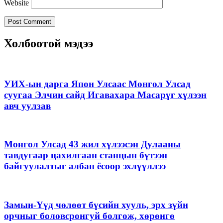
Website
Холбоотой мэдээ
УИХ-ын дарга Япон Улсаас Монгол Улсад
суугаа Элчин сайд Игавахара Масарүг хүлээн
авч уулзав
Монгол Улсад 43 жил хүлээсэн Дулааны
тавдугаар цахилгаан станцын бүтээн
байгуулалтыг албан ёсоор эхлүүллээ
Замын-Үүд чөлөөт бүсийн хууль, эрх зүйн
орчныг боловсронгуй болгож, хөрөнгө