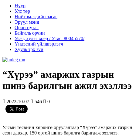
Нүүр
Улс төр
Нийгэм, эдийн засаг
Эрүүл мэнд
Орон нутаг
Байгаль орчин
Уяач, хүлэг хоёр / Утас: 80045570/
Үндэсний үйлдвэрлэгч
Хууль эрх зүй
“Хүрээ” амаржих газрын
шинэ барилгын ажил эхэллээ
2022-10-07
546
0
Улсын төсвийн хөрөнгө оруулалтаар “Хүрээ” амаржих газрын
есөн давхар, 150 ортой шинэ барилга баригдаж эхэллээ.