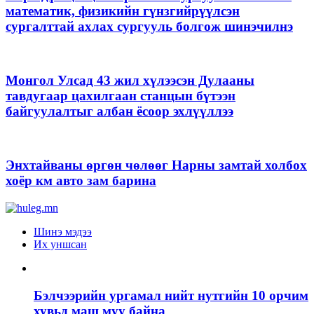
математик, физикийн гүнзгийрүүлсэн
сургалттай ахлах сургууль болгож шинэчилнэ
Монгол Улсад 43 жил хүлээсэн Дулааны
тавдугаар цахилгаан станцын бүтээн
байгуулалтыг албан ёсоор эхлүүллээ
Энхтайваны өргөн чөлөөг Нарны замтай холбох
хоёр км авто зам барина
Шинэ мэдээ
Их уншсан
Бэлчээрийн ургамал нийт нутгийн 10 орчим
хувьд маш муу байна