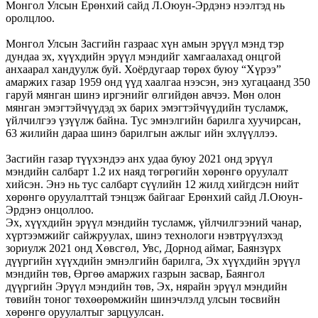
Монгол Улсын Ерөнхий сайд Л.Оюун-Эрдэнэ нээлтэд нь
оролцлоо.
Монгол Улсын Засгийн газраас хүн амын эрүүл мэнд тэр
дундаа эх, хүүхдийн эрүүл мэндийг хамгаалахад онцгой
анхаарал хандуулж буй. Хоёрдугаар төрөх буюу “Хүрээ”
амаржих газар 1959 онд үүд хаалгаа нээсэн, энэ хугацаанд 350
гаруй мянган шинэ иргэнийг өлгийдөн авчээ. Мөн олон
мянган эмэгтэйчүүдэд эх барих эмэгтэйчүүдийн тусламж,
үйлчилгээ үзүүлж байна. Тус эмнэлгийн барилга хуучирсан,
63 жилийн дараа шинэ барилгын ажлыг ийн эхлүүллээ.
Засгийн газар түүхэндээ анх удаа буюу 2021 онд эрүүл
мэндийн салбарт 1.2 их наяд төгрөгийн хөрөнгө оруулалт
хийсэн. Энэ нь тус салбарт сүүлийн 12 жилд хийгдсэн нийт
хөрөнгө оруулалттай тэнцэж байгааг Ерөнхий сайд Л.Оюун-
Эрдэнэ онцоллоо.
Эх, хүүхдийн эрүүл мэндийн тусламж, үйлчилгээний чанар,
хүртээмжийг сайжруулах, шинэ технологи нэвтрүүлэхэд
зориулж 2021 онд Хөвсгөл, Увс, Дорнод аймаг, Баянзүрх
дүүргийн хүүхдийн эмнэлгийн барилга, Эх хүүхдийн эрүүл
мэндийн төв, Өргөө амаржих газрын засвар, Баянгол
дүүргийн Эрүүл мэндийн төв, Эх, нярайн эрүүл мэндийн
төвийн тоног төхөөрөмжийн шинэчлэлд улсын төсвийн
хөрөнгө оруулалтыг зарцуулсан.