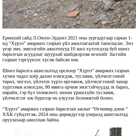
Ерөнхий сайд Л.Оюун-Эрдэнэ 2021 оны зургадугаар сарын 1-
нд “Хүрээ” амаржих газрын үйл ажиллагаатай танилцсан. Энэ
үеэр эмч, эмнэлгийн ажилтнууд 10 жил хүлээгдээд буй шинэ
барилгын асуудлыг шуурхай шийдвэрлэж өгөхийг Засгийн
газрын тэргүүнээс хүсэж байсан юм.
Шинэ барилга ашиглалтад орсноор “Хүрээ” амаржих газрын
хүчин чадал хоёр дахин нэмэгдэж, тусламж, үйлчилгээний
төрөл, чиглэл, үйлчлэх хүрээ өргөжиж, үйлчилгээний чанар
хүртээмж нэмэгдэн, 80 мянга орчим эмэгтэйчүүдэд эх барих,
нярайн, гэр бүл төлөвлөлт, нөхөн үржихүйн тусламж,
үйлчилгээг иж бүрнээр нь үзүүлэх боломжтой болно.
“Хүрээ” амаржих газрын барилгын ажлыг “Өгөөмөр дэнж “
ХХК гүйцэтгэж, 2024 оны дөрөвдүгээр улиралд ашиглалтад
оруулахаар ажиллаж байна.