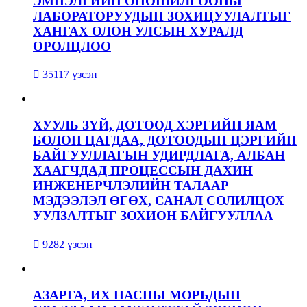
ЭМНЭЛГИЙН ОНОШИЛГООНЫ
ЛАБОРАТОРУУДЫН ЗОХИЦУУЛАЛТЫГ
ХАНГАХ ОЛОН УЛСЫН ХУРАЛД
ОРОЛЦЛОО
35117 үзсэн
ХУУЛЬ ЗҮЙ, ДОТООД ХЭРГИЙН ЯАМ
БОЛОН ЦАГДАА, ДОТООДЫН ЦЭРГИЙН
БАЙГУУЛЛАГЫН УДИРДЛАГА, АЛБАН
ХААГЧДАД ПРОЦЕССЫН ДАХИН
ИНЖЕНЕРЧЛЭЛИЙН ТАЛААР
МЭДЭЭЛЭЛ ӨГӨХ, САНАЛ СОЛИЛЦОХ
УУЛЗАЛТЫГ ЗОХИОН БАЙГУУЛЛАА
9282 үзсэн
АЗАРГА, ИХ НАСНЫ МОРЬДЫН