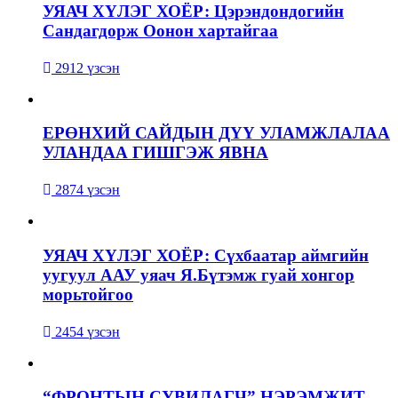
УЯАЧ ХҮЛЭГ ХОЁР: Цэрэндондогийн
Сандагдорж Оонон хартайгаа
2912 үзсэн
ЕРӨНХИЙ САЙДЫН ДҮҮ УЛАМЖЛАЛАА
УЛАНДАА ГИШГЭЖ ЯВНА
2874 үзсэн
УЯАЧ ХҮЛЭГ ХОЁР: Сүхбаатар аймгийн
уугуул ААУ уяач Я.Бүтэмж гуай хонгор
морьтойгоо
2454 үзсэн
“ФРОНТЫН СУВИЛАГЧ” НЭРЭМЖИТ