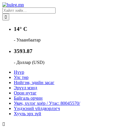
14° C
- Улаанбаатар
3593.87
- Доллар (USD)
Нүүр
Улс төр
Нийгэм, эдийн засаг
Эрүүл мэнд
Орон нутаг
Байгаль орчин
Уяач, хүлэг хоёр / Утас: 80045570/
Үндэсний үйлдвэрлэгч
Хууль эрх зүй