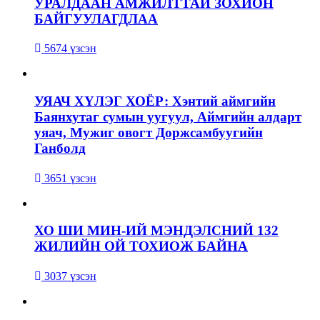
УРАЛДААН АМЖИЛТТАЙ ЗОХИОН
БАЙГУУЛАГДЛАА
5674 үзсэн
УЯАЧ ХҮЛЭГ ХОЁР: Хэнтий аймгийн
Баянхутаг сумын уугуул, Аймгийн алдарт
уяач, Мужиг овогт Доржсамбуугийн
Ганболд
3651 үзсэн
ХО ШИ МИН-ИЙ МЭНДЭЛСНИЙ 132
ЖИЛИЙН ОЙ ТОХИОЖ БАЙНА
3037 үзсэн