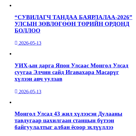
“СУВИЛАГЧ ТАНДАА БАЯРЛАЛАА-2026”
УЛСЫН ЗӨВЛӨГӨӨН ТӨРИЙН ОРДОНД
БОЛЛОО
2026-05-13
УИХ-ын дарга Япон Улсаас Монгол Улсад
суугаа Элчин сайд Игавахара Масарүг
хүлээн авч уулзав
2026-05-13
Монгол Улсад 43 жил хүлээсэн Дулааны
тавдугаар цахилгаан станцын бүтээн
байгуулалтыг албан ёсоор эхлүүллээ