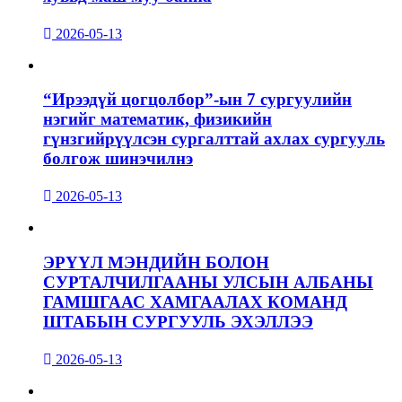
2026-05-13
“Ирээдүй цогцолбор”-ын 7 сургуулийн
нэгийг математик, физикийн
гүнзгийрүүлсэн сургалттай ахлах сургууль
болгож шинэчилнэ
2026-05-13
ЭРҮҮЛ МЭНДИЙН БОЛОН
СУРТАЛЧИЛГААНЫ УЛСЫН АЛБАНЫ
ГАМШГААС ХАМГААЛАХ КОМАНД
ШТАБЫН СУРГУУЛЬ ЭХЭЛЛЭЭ
2026-05-13