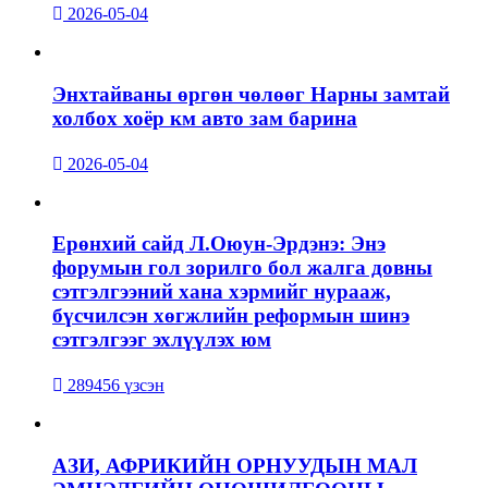
2026-05-04
Энхтайваны өргөн чөлөөг Нарны замтай
холбох хоёр км авто зам барина
2026-05-04
Ерөнхий сайд Л.Оюун-Эрдэнэ: Энэ
форумын гол зорилго бол жалга довны
сэтгэлгээний хана хэрмийг нурааж,
бүсчилсэн хөгжлийн реформын шинэ
сэтгэлгээг эхлүүлэх юм
289456 үзсэн
АЗИ, АФРИКИЙН ОРНУУДЫН МАЛ