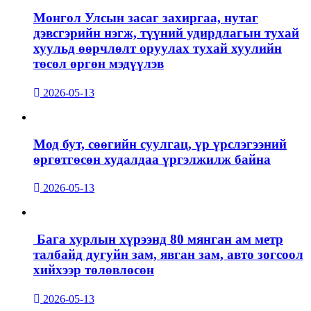
Монгол Улсын засаг захиргаа, нутаг
дэвсгэрийн нэгж, түүний удирдлагын тухай
хуульд өөрчлөлт оруулах тухай хуулийн
төсөл өргөн мэдүүлэв
2026-05-13
Мод бут, сөөгийн суулгац, үр үрслэгээний
өргөтгөсөн худалдаа үргэлжилж байна
2026-05-13
Бага хурлын хүрээнд 80 мянган ам метр
талбайд дугуйн зам, явган зам, авто зогсоол
хийхээр төлөвлөсөн
2026-05-13