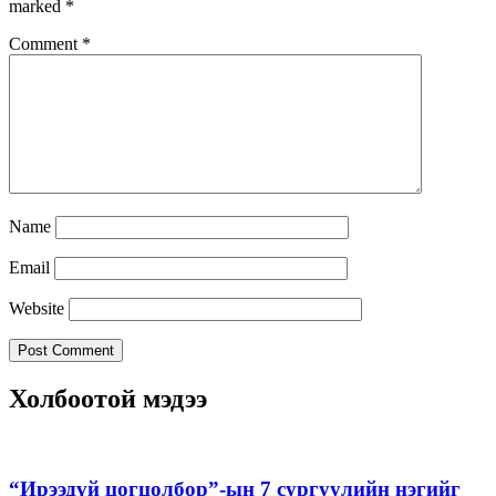
marked
*
Comment
*
Name
Email
Website
Холбоотой мэдээ
“Ирээдүй цогцолбор”-ын 7 сургуулийн нэгийг