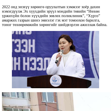
2022 онд энэхүү хөрөнгө оруулалтын хэмжээг хоёр дахин
нэмэгдүүлж Эх хүүхдийн эрүүл мэндийн төвийн “Нөхөн
үржихүйн болон хүүхдийн зөвлөх поликлиник”, “Хүрээ”
амаржих газрын шинэ эмнэлэг гэх мэт томоохон барилга,
тоног төхөөрөмжийн хөрөнгийг шийдвэрлэн ажиллаж байна.