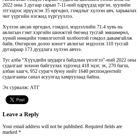
2022 оны 3 дугаар сарын 7-11-ний өдрүүдэд иргэн, хуулийн
этгээдээс ирүүлсэн 35 өргөдөл, гомдлыг хүлээн авч, харьяалах
чиг үүргийн нэгжид хүргүүллээ.
Хүлээн авсан өргөдөл, гомдол, мэдээллийн 71.4 хувь нь
авлигын гэмт хэргийн шинжтэй бөгөөд тусгай зөвшөөрөл,
хүний нөөцийн томилгоотой холбоотой гомдол давамгайлж
байв. Өнгөрсөн долоо хоногт авлигыг мэдээлэх 110 тусгай
дугаараар 173 дуудлага хүлээн авчээ.
Тус алба “Хүүхдийн шударга байдлын үнэлгээ”-ний 2022 оны
судалгааг зохион байгуулах хүрээнд 418 эцэг, эх, 270 багш,
албан хаагч, 952 сурагч буюу нийт 1640 респондентийг
судалгааны санал асуулгад хамруулаад байна.
Эх сурвалж: АТГ
Leave a Reply
Your email address will not be published.
Required fields are
marked
*