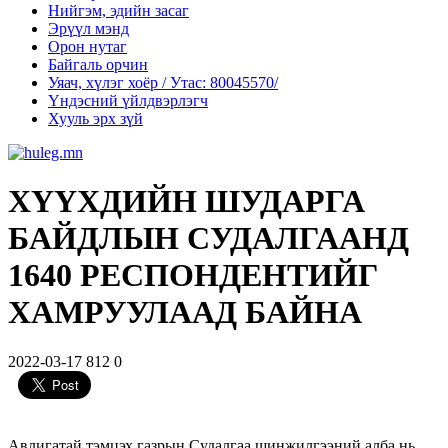
Нийгэм, эдийн засаг
Эрүүл мэнд
Орон нутаг
Байгаль орчин
Уяач, хүлэг хоёр / Утас: 80045570/
Үндэсний үйлдвэрлэгч
Хууль эрх зүй
ХҮҮХДИЙН ШУДАРГА
БАЙДЛЫН СУДАЛГААНД
1640 РЕСПОНДЕНТИЙГ
ХАМРУУЛААД БАЙНА
2022-03-17
812
0
Авлигатай тэмцэх газрын Судалгаа шинжилгээний алба нь