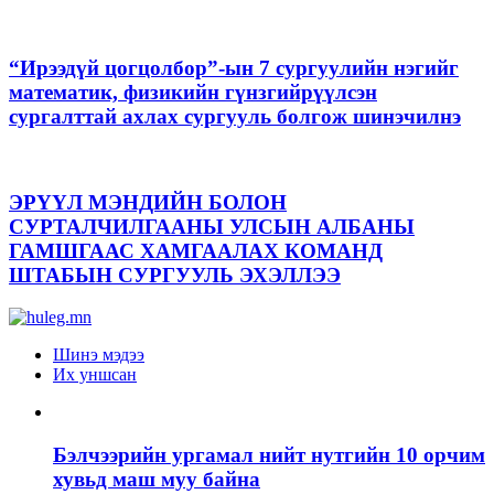
“Ирээдүй цогцолбор”-ын 7 сургуулийн нэгийг
математик, физикийн гүнзгийрүүлсэн
сургалттай ахлах сургууль болгож шинэчилнэ
ЭРҮҮЛ МЭНДИЙН БОЛОН
СУРТАЛЧИЛГААНЫ УЛСЫН АЛБАНЫ
ГАМШГААС ХАМГААЛАХ КОМАНД
ШТАБЫН СУРГУУЛЬ ЭХЭЛЛЭЭ
Шинэ мэдээ
Их уншсан
Бэлчээрийн ургамал нийт нутгийн 10 орчим
хувьд маш муу байна