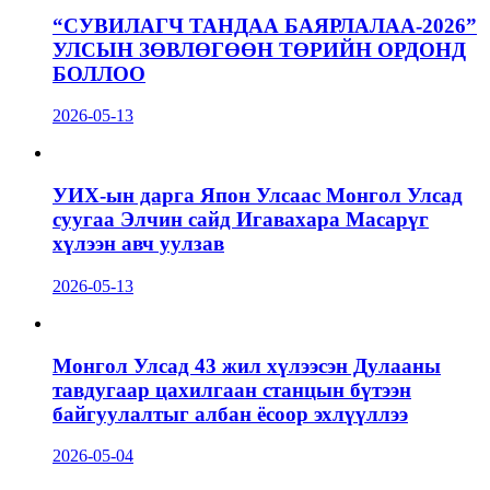
“СУВИЛАГЧ ТАНДАА БАЯРЛАЛАА-2026”
УЛСЫН ЗӨВЛӨГӨӨН ТӨРИЙН ОРДОНД
БОЛЛОО
2026-05-13
УИХ-ын дарга Япон Улсаас Монгол Улсад
суугаа Элчин сайд Игавахара Масарүг
хүлээн авч уулзав
2026-05-13
Монгол Улсад 43 жил хүлээсэн Дулааны
тавдугаар цахилгаан станцын бүтээн
байгуулалтыг албан ёсоор эхлүүллээ
2026-05-04