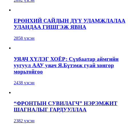
2892 үзсэн
ЕРӨНХИЙ САЙДЫН ДҮҮ УЛАМЖЛАЛАА
УЛАНДАА ГИШГЭЖ ЯВНА
2858 үзсэн
УЯАЧ ХҮЛЭГ ХОЁР: Сүхбаатар аймгийн
уугуул ААУ уяач Я.Бүтэмж гуай хонгор
морьтойгоо
2438 үзсэн
“ФРОНТЫН СУВИЛАГЧ” НЭРЭМЖИТ
ШАГНАЛЫГ ГАРДУУЛЛАА
2382 үзсэн