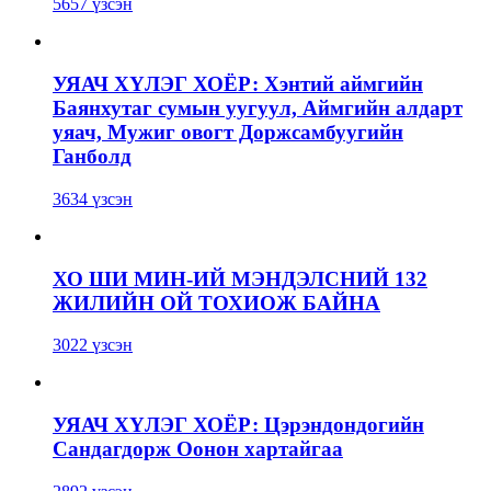
5657 үзсэн
УЯАЧ ХҮЛЭГ ХОЁР: Хэнтий аймгийн
Баянхутаг сумын уугуул, Аймгийн алдарт
уяач, Мужиг овогт Доржсамбуугийн
Ганболд
3634 үзсэн
ХО ШИ МИН-ИЙ МЭНДЭЛСНИЙ 132
ЖИЛИЙН ОЙ ТОХИОЖ БАЙНА
3022 үзсэн
УЯАЧ ХҮЛЭГ ХОЁР: Цэрэндондогийн
Сандагдорж Оонон хартайгаа