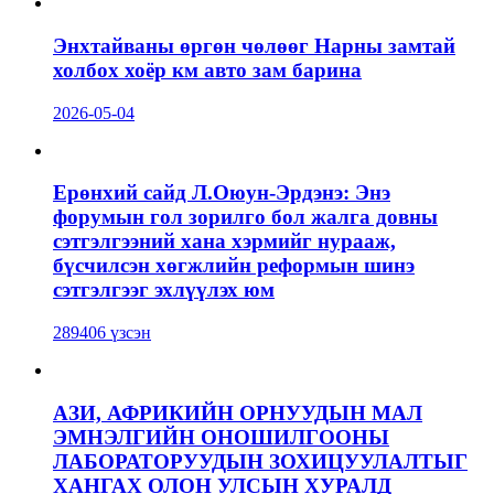
Энхтайваны өргөн чөлөөг Нарны замтай
холбох хоёр км авто зам барина
2026-05-04
Ерөнхий сайд Л.Оюун-Эрдэнэ: Энэ
форумын гол зорилго бол жалга довны
сэтгэлгээний хана хэрмийг нурааж,
бүсчилсэн хөгжлийн реформын шинэ
сэтгэлгээг эхлүүлэх юм
289406 үзсэн
АЗИ, АФРИКИЙН ОРНУУДЫН МАЛ
ЭМНЭЛГИЙН ОНОШИЛГООНЫ
ЛАБОРАТОРУУДЫН ЗОХИЦУУЛАЛТЫГ
ХАНГАХ ОЛОН УЛСЫН ХУРАЛД