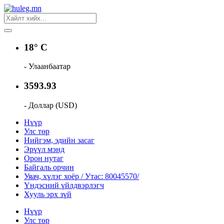
18° C
- Улаанбаатар
3593.93
- Доллар (USD)
Нүүр
Улс төр
Нийгэм, эдийн засаг
Эрүүл мэнд
Орон нутаг
Байгаль орчин
Уяач, хүлэг хоёр / Утас: 80045570/
Үндэсний үйлдвэрлэгч
Хууль эрх зүй
Нүүр
Улс төр