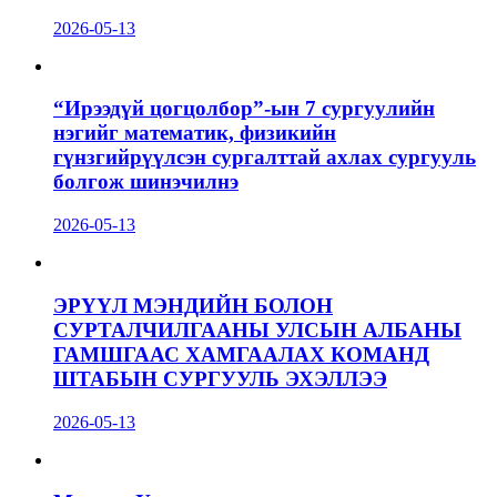
2026-05-13
“Ирээдүй цогцолбор”-ын 7 сургуулийн
нэгийг математик, физикийн
гүнзгийрүүлсэн сургалттай ахлах сургууль
болгож шинэчилнэ
2026-05-13
ЭРҮҮЛ МЭНДИЙН БОЛОН
СУРТАЛЧИЛГААНЫ УЛСЫН АЛБАНЫ
ГАМШГААС ХАМГААЛАХ КОМАНД
ШТАБЫН СУРГУУЛЬ ЭХЭЛЛЭЭ
2026-05-13