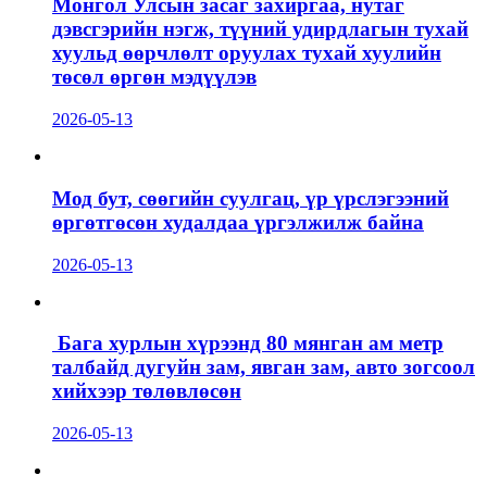
Монгол Улсын засаг захиргаа, нутаг
дэвсгэрийн нэгж, түүний удирдлагын тухай
хуульд өөрчлөлт оруулах тухай хуулийн
төсөл өргөн мэдүүлэв
2026-05-13
Мод бут, сөөгийн суулгац, үр үрслэгээний
өргөтгөсөн худалдаа үргэлжилж байна
2026-05-13
Бага хурлын хүрээнд 80 мянган ам метр
талбайд дугуйн зам, явган зам, авто зогсоол
хийхээр төлөвлөсөн
2026-05-13