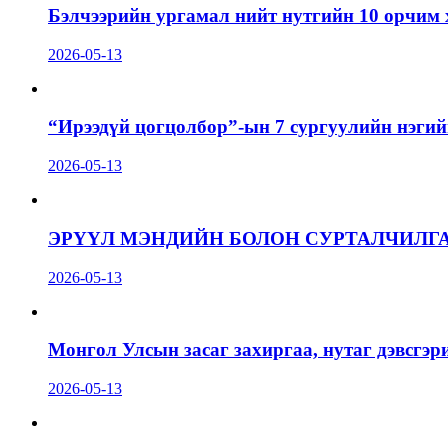
Бэлчээрийн ургамал нийт нутгийн 10 орчим 
2026-05-13
“Ирээдүй цогцолбор”-ын 7 сургуулийн нэгий
2026-05-13
ЭРҮҮЛ МЭНДИЙН БОЛОН СУРТАЛЧИЛГ
2026-05-13
Монгол Улсын засаг захиргаа, нутаг дэвсгэр
2026-05-13