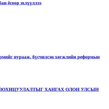
ан ёсоор эхлүүллээ
хэрмийг нурааж, бүсчилсэн хөгжлийн реформын
ЗОХИЦУУЛАЛТЫГ ХАНГАХ ОЛОН УЛСЫН