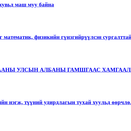
хувьд маш муу байна
г математик, физикийн гүнзгийрүүлсэн сургалтта
ААНЫ УЛСЫН АЛБАНЫ ГАМШГААС ХАМГААЛ
ийн нэгж, түүний удирдлагын тухай хуульд өөрчлө