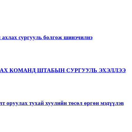
й ахлах сургууль болгож шинэчилнэ
АХ КОМАНД ШТАБЫН СУРГУУЛЬ ЭХЭЛЛЭЭ
лт оруулах тухай хуулийн төсөл өргөн мэдүүлэв