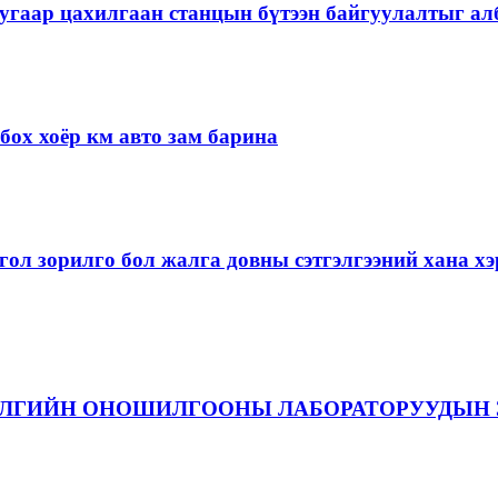
угаар цахилгаан станцын бүтээн байгуулалтыг алб
ох хоёр км авто зам барина
ол зорилго бол жалга довны сэтгэлгээний хана 
ЭЛГИЙН ОНОШИЛГООНЫ ЛАБОРАТОРУУДЫН 