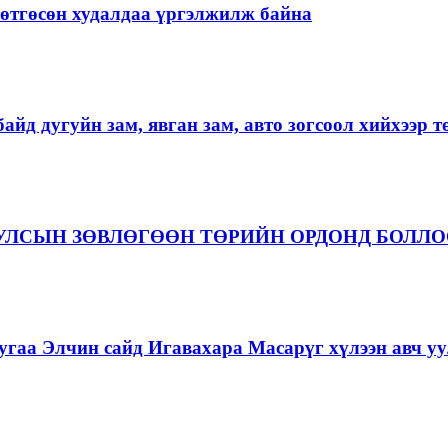
ргөтгөсөн худалдаа үргэлжилж байна
айд дугуйн зам, явган зам, авто зогсоол хийхээр 
 УЛСЫН ЗӨВЛӨГӨӨН ТӨРИЙН ОРДОНД БОЛЛ
гаа Элчин сайд Игавахара Масарүг хүлээн авч уу