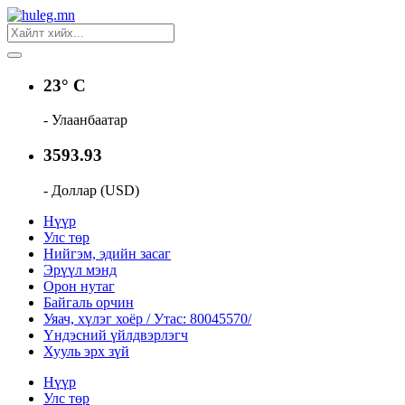
23° C
- Улаанбаатар
3593.93
- Доллар (USD)
Нүүр
Улс төр
Нийгэм, эдийн засаг
Эрүүл мэнд
Орон нутаг
Байгаль орчин
Уяач, хүлэг хоёр / Утас: 80045570/
Үндэсний үйлдвэрлэгч
Хууль эрх зүй
Нүүр
Улс төр