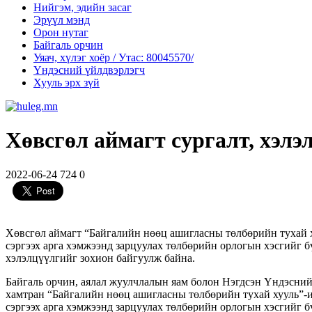
Нийгэм, эдийн засаг
Эрүүл мэнд
Орон нутаг
Байгаль орчин
Уяач, хүлэг хоёр / Утас: 80045570/
Үндэсний үйлдвэрлэгч
Хууль эрх зүй
Хөвсгөл аймагт сургалт, хэлэ
2022-06-24
724
0
Хөвсгөл аймагт “Байгалийн нөөц ашигласны төлбөрийн тухай х
сэргээх арга хэмжээнд зарцуулах төлбөрийн орлогын хэсгийг б
хэлэлцүүлгийг зохион байгуулж байна.
Байгаль орчин, аялал жуулчлалын яам болон Нэгдсэн Үндэсн
хамтран “Байгалийн нөөц ашигласны төлбөрийн тухай хууль”-и
сэргээх арга хэмжээнд зарцуулах төлбөрийн орлогын хэсгийг б