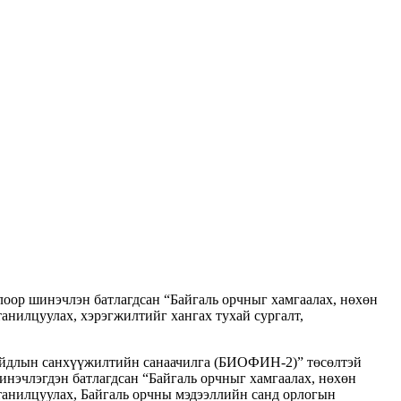
лоор шинэчлэн батлагдсан “Байгаль орчныг хамгаалах, нөхөн
танилцуулах, хэрэгжилтийг хангах тухай сургалт,
айдлын санхүүжилтийн санаачилга (БИОФИН-2)” төсөлтэй
инэчлэгдэн батлагдсан “Байгаль орчныг хамгаалах, нөхөн
 танилцуулах, Байгаль орчны мэдээллийн санд орлогын