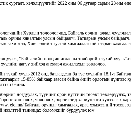
ктик сургалт, хэлэлцүүлгийг 2022 оны 06 дугаар сарын 23-ны ө
өлөгчдийн Хурлын төлөөлөгчид, Байгаль орчин, аялал жуулчлал
аль орчны хяналтын улсын байцаагч, Татварын улсын байцаагч,
рын захиргаа, Хөвсгөлийн тусгай хамгаалалттай газрын хамгаал
илцуулж, “Байгалийн нөөц ашигласны төлбөрийн тухай хууль”-ий
 хуулийн дагуу хийхэд анхаарч ажиллахыг зөвлөлөө.
 тухай хууль 2012 онд батлагдсан ба тус хуулийн 18.1-т Байгал
хязгаарыг 15-85% байхаар заасан байна /нийт орлогын дүнгээс 
лттэй байна.
өрийг ногдуулах, түүнийг орон нутгийн төсөвт төвлөрүүлэх, т
рөөс хөнгөлөх, чөлөөлөх, зөрчигчид хариуцлага хүлээлгэх хар
w. еic.mn/ Байгаль орчныг хамгаалах, арга хэмжээний төсөв, з
й нээлттэй танилцах боломжийг бүрдүүлэх юм.