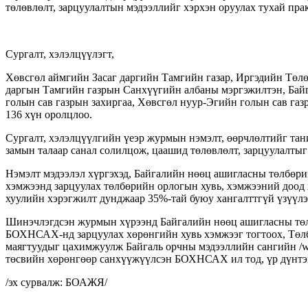
төлөвлөлт, зарцуулалтын мэдээллийг хэрхэн оруулах тухай пра
Сургалт, хэлэлцүүлэгт,
Хөвсгөл аймгийн Засаг даргийн Тамгийн газар, Иргэдийн Төлө
даргын Тамгийн газрын Санхүүгийн албаны мэргэжилтэн, Байг
голын сав газрын захиргаа, Хөвсгөл нуур-Эгийн голын сав газ
136 хүн оролцлоо.
Сургалт, хэлэлцүүлгийн үеэр журмын нэмэлт, өөрчлөлтийг тан
замын талаар санал солилцож, цаашид төлөвлөлт, зарцуулалтыг
Нэмэлт мэдээлэл хүргэхэд, Байгалийн нөөц ашигласны төлбөрийн
хэмжээнд зарцуулах төлбөрийн орлогын хувь, хэмжээний доод 
хуулийн хэрэгжилт дунджаар 35%-тай буюу хангалттгүй үзүүлэ
Шинэчлэгдсэн журмын хүрээнд Байгалийн нөөц ашигласны төлб
БОХНСАХ-нд зарцуулах хөрөнгийн хувь хэмжээг тогтоох, Төлбө
маягтуудыг цахимжуулж Байгаль орчны мэдээллийн сангийн /ww
төсвийн хөрөнгөөр санхүүжүүлсэн БОХНСАХ ил тод, үр дүнтэ
/эх сурвалж: БОАЖЯ/