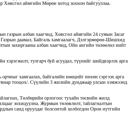
дөр Хөвсгөл аймгийн Мөрөн хотод зохион байгууллаа.
ын газрын албан хаагчид, Хөвсгөл аймгийн 24 сумын Засаг
 Газрын даамал, Байгаль хамгаалагч, Дэлгэрмөрөн-Шишхид
алтын захиргааны албан хаагчид, Ойн ангийн төлөөлөл нийт
н хэрэгжилт, тулгарч буй асуудал, түүнийг шийдвэрлэх арга
ь орчныг хамгаалах, байгалийн нөөцийг нөхөн сэргээх арга
хувиар тооцох/. Сүүлийн 3 жилийн дунджаар улсын хэмжээнд
айлагнах, Төлбөрийн орлогоос тухайн төсвийн жилд
илцааг зохицуулна. Журмын төлөвлөлт, тайлагналтын
ардлын санд оруулдаг болсонтой холбогдон Орон нутгийн