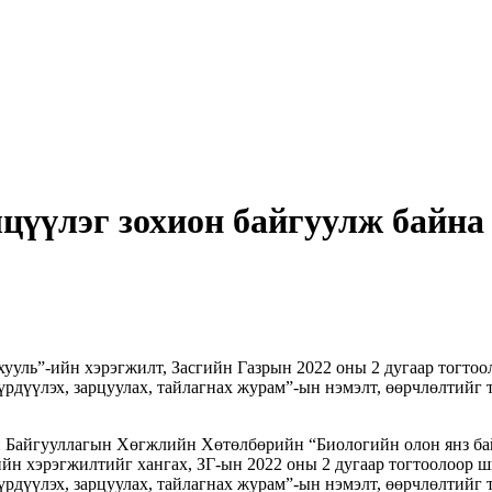
лцүүлэг зохион байгуулж байна
ууль”-ийн хэрэгжилт, Засгийн Газрын 2022 оны 2 дугаар тогтоо
үрдүүлэх, зарцуулах, тайлагнах журам”-ын нэмэлт, өөрчлөлтийг 
ий Байгууллагын Хөгжлийн Хөтөлбөрийн “Биологийн олон янз б
йн хэрэгжилтийг хангах, ЗГ-ын 2022 оны 2 дугаар тогтоолоор ш
үрдүүлэх, зарцуулах, тайлагнах журам”-ын нэмэлт, өөрчлөлтийг