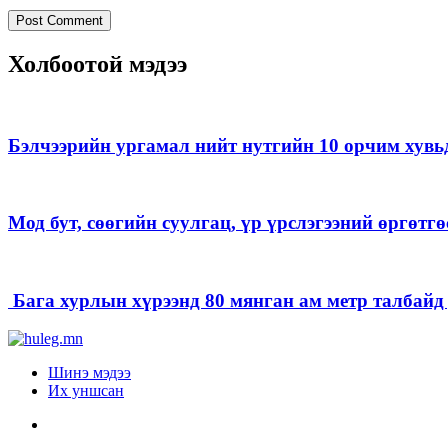
Холбоотой мэдээ
Бэлчээрийн ургамал нийт нутгийн 10 орчим хувь
Мод бут, сөөгийн суулгац, үр үрслэгээний өргөт
Бага хурлын хүрээнд 80 мянган ам метр талбайд д
Шинэ мэдээ
Их уншсан