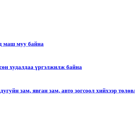
д маш муу байна
гөсөн худалдаа үргэлжилж байна
угуйн зам, явган зам, авто зогсоол хийхээр төлөв