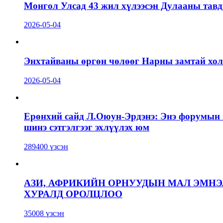
Монгол Улсад 43 жил хүлээсэн Дулааны тавд
2026-05-04
Энхтайваны өргөн чөлөөг Нарны замтай холб
2026-05-04
Ерөнхий сайд Л.Оюун-Эрдэнэ: Энэ форумын г
шинэ сэтгэлгээг эхлүүлэх юм
289400 үзсэн
АЗИ, АФРИКИЙН ОРНУУДЫН МАЛ ЭМН
ХУРАЛД ОРОЛЦЛОО
35008 үзсэн