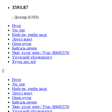
3593.87
- Доллар (USD)
Нүүр
Улс төр
Нийгэм, эдийн засаг
Эрүүл мэнд
Орон нутаг
Байгаль орчин
Уяач, хүлэг хоёр / Утас: 80045570/
Үндэсний үйлдвэрлэгч
Хууль эрх зүй
Нүүр
Улс төр
Нийгэм, эдийн засаг
Эрүүл мэнд
Орон нутаг
Байгаль орчин
Уяач, хүлэг хоёр / Утас: 80045570/
Үндэсний үйлдвэрлэгч