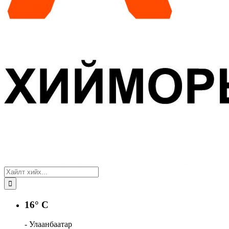
16° C
- Улаанбаатар