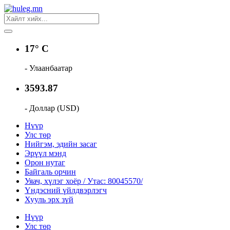
17° C
- Улаанбаатар
3593.87
- Доллар (USD)
Нүүр
Улс төр
Нийгэм, эдийн засаг
Эрүүл мэнд
Орон нутаг
Байгаль орчин
Уяач, хүлэг хоёр / Утас: 80045570/
Үндэсний үйлдвэрлэгч
Хууль эрх зүй
Нүүр
Улс төр