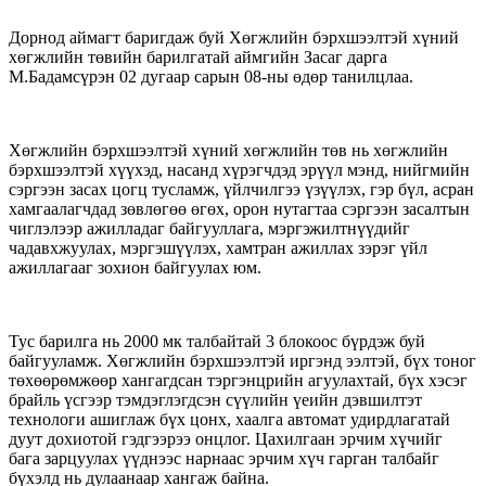
Дорнод аймагт баригдаж буй Хөгжлийн бэрхшээлтэй хүний
хөгжлийн төвийн барилгатай аймгийн Засаг дарга
М.Бадамсүрэн 02 дугаар сарын 08-ны өдөр танилцлаа.
Хөгжлийн бэрхшээлтэй хүний хөгжлийн төв нь хөгжлийн
бэрхшээлтэй хүүхэд, насанд хүрэгчдэд эрүүл мэнд, нийгмийн
сэргээн засах цогц тусламж, үйлчилгээ үзүүлэх, гэр бүл, асран
хамгаалагчдад зөвлөгөө өгөх, орон нутагтаа сэргээн засалтын
чиглэлээр ажилладаг байгууллага, мэргэжилтнүүдийг
чадавхжуулах, мэргэшүүлэх, хамтран ажиллах зэрэг үйл
ажиллагааг зохион байгуулах юм.
Тус барилга нь 2000 мк талбайтай 3 блокоос бүрдэж буй
байгууламж. Хөгжлийн бэрхшээлтэй иргэнд ээлтэй, бүх тоног
төхөөрөмжөөр хангагдсан тэргэнцрийн агуулахтай, бүх хэсэг
брайль үсгээр тэмдэглэгдсэн сүүлийн үеийн дэвшилтэт
технологи ашиглаж бүх цонх, хаалга автомат удирдлагатай
дуут дохиотой гэдгээрээ онцлог. Цахилгаан эрчим хүчийг
бага зарцуулах үүднээс нарнаас эрчим хүч гарган талбайг
бүхэлд нь дулаанаар хангаж байна.