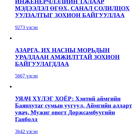
ИНЖЕНЕРЧЛЭЛИЙН ТАЛААР
МЭДЭЭЛЭЛ ӨГӨХ, САНАЛ СОЛИЛЦОХ
УУЛЗАЛТЫГ ЗОХИОН БАЙГУУЛЛАА
9273 үзсэн
АЗАРГА, ИХ НАСНЫ МОРЬДЫН
УРАЛДААН АМЖИЛТТАЙ ЗОХИОН
БАЙГУУЛАГДЛАА
5667 үзсэн
УЯАЧ ХҮЛЭГ ХОЁР: Хэнтий аймгийн
Баянхутаг сумын уугуул, Аймгийн алдарт
уяач, Мужиг овогт Доржсамбуугийн
Ганболд
3642 үзсэн