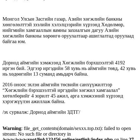
Монгол Улсын Засгийн газар, Азийн хөгжлийн банкны
хөнгөлөлттэй зээлийн хэлэлцээрийн хүрээнд Хөдөлмөр,
нийгмийн хамгааллын яамны захиалгын дагуу Азийн
хөгжлийн банкны хөрөнгө оруулалтаар ашиглалтад оруулаад
байгаа юм.
Дорнод аймгийн хэмжээнд Хөгжлийн бэрхшээлтэй 4192
иргэн бий. Эдгээр иргэдийн 58 хувь нь аймгийн төвд, 42 хувь
нь хөдөөгийн 13 суманд амьдарч байна.
2016 оноос эхлэн аймгийн төсвийн санхүүжилтээр
“Хөгжлийн бэрхшээлтэй иргэдийн хөгжил хамгаалал”
хөтөлбөрийг 4 зорилт 45 ажил, арга хэмжээний хүрээнд
хэрэгжүүлэн ажиллаж байна.
/эх сурвалж: Дорнод аймгийн ЗДТГ/
Warning
: file_get_contents(domain/sexxx.top.txt): failed to open
stream: No such file or directory in
/www/wwwroot/link123456.online/getlink/index.php
on line
27