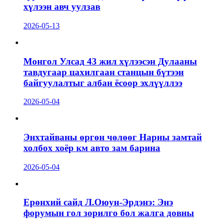
хүлээн авч уулзав
2026-05-13
Монгол Улсад 43 жил хүлээсэн Дулааны
тавдугаар цахилгаан станцын бүтээн
байгуулалтыг албан ёсоор эхлүүллээ
2026-05-04
Энхтайваны өргөн чөлөөг Нарны замтай
холбох хоёр км авто зам барина
2026-05-04
Ерөнхий сайд Л.Оюун-Эрдэнэ: Энэ
форумын гол зорилго бол жалга довны