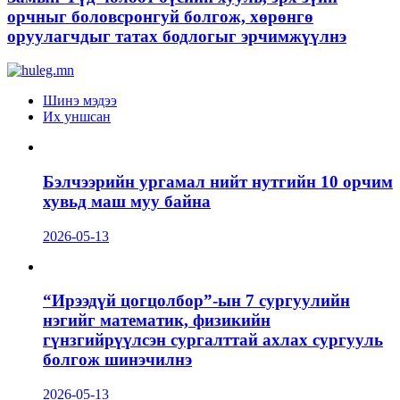
орчныг боловсронгуй болгож, хөрөнгө
оруулагчдыг татах бодлогыг эрчимжүүлнэ
Шинэ мэдээ
Их уншсан
Бэлчээрийн ургамал нийт нутгийн 10 орчим
хувьд маш муу байна
2026-05-13
“Ирээдүй цогцолбор”-ын 7 сургуулийн
нэгийг математик, физикийн
гүнзгийрүүлсэн сургалттай ахлах сургууль
болгож шинэчилнэ
2026-05-13