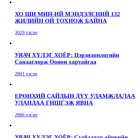
ХО ШИ МИН-ИЙ МЭНДЭЛСНИЙ 132
ЖИЛИЙН ОЙ ТОХИОЖ БАЙНА
3029 үзсэн
УЯАЧ ХҮЛЭГ ХОЁР: Цэрэндондогийн
Сандагдорж Оонон хартайгаа
2901 үзсэн
ЕРӨНХИЙ САЙДЫН ДҮҮ УЛАМЖЛАЛАА
УЛАНДАА ГИШГЭЖ ЯВНА
2866 үзсэн
УЯАЧ ХҮЛЭГ ХОЁР: Сүхбаатар аймгийн