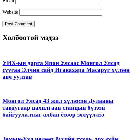
Email
Website
Холбоотой мэдээ
УИХ-ын дарга Япон Улсаас Монгол Улсад
суугаа Элчин сайд Игавахара Масарүг хүлээн
авч уулзав
Монгол Улсад 43 жил хүлээсэн Дулааны
тавдугаар цахилгаан станцын бүтээн
байгуулалтыг албан ёсоор эхлүүллээ
Замын-Үүд чөлөөт бүсийн хууль, эрх зүйн