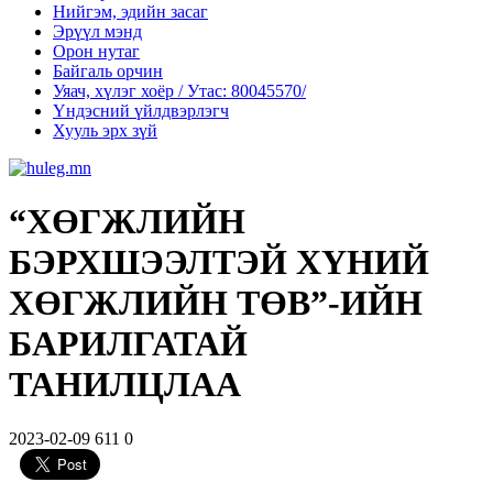
Нийгэм, эдийн засаг
Эрүүл мэнд
Орон нутаг
Байгаль орчин
Уяач, хүлэг хоёр / Утас: 80045570/
Үндэсний үйлдвэрлэгч
Хууль эрх зүй
“ХӨГЖЛИЙН
БЭРХШЭЭЛТЭЙ ХҮНИЙ
ХӨГЖЛИЙН ТӨВ”-ИЙН
БАРИЛГАТАЙ
ТАНИЛЦЛАА
2023-02-09
611
0