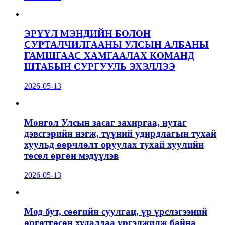
ЭРҮҮЛ МЭНДИЙН БОЛОН
СУРТАЛЧИЛГААНЫ УЛСЫН АЛБАНЫ
ГАМШГААС ХАМГААЛАХ КОМАНД
ШТАБЫН СУРГУУЛЬ ЭХЭЛЛЭЭ
2026-05-13
Монгол Улсын засаг захиргаа, нутаг
дэвсгэрийн нэгж, түүний удирдлагын тухай
хуульд өөрчлөлт оруулах тухай хуулийн
төсөл өргөн мэдүүлэв
2026-05-13
Мод бут, сөөгийн суулгац, үр үрслэгээний
өргөтгөсөн худалдаа үргэлжилж байна