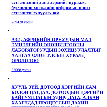
сэтгэлгээний хана хэрмийг нурааж,
бүсчилсэн хөгжлийн реформын шинэ
сэтгэлгээг эхлүүлэх юм
289428 үзсэн
АЗИ, АФРИКИЙН ОРНУУДЫН МАЛ
ЭМНЭЛГИЙН ОНОШИЛГООНЫ
ЛАБОРАТОРУУДЫН ЗОХИЦУУЛАЛТЫГ
ХАНГАХ ОЛОН УЛСЫН ХУРАЛД
ОРОЛЦЛОО
35068 үзсэн
ХУУЛЬ ЗҮЙ, ДОТООД ХЭРГИЙН ЯАМ
БОЛОН ЦАГДАА, ДОТООДЫН ЦЭРГИЙН
БАЙГУУЛЛАГЫН УДИРДЛАГА, АЛБАН
ХААГЧДАД ПРОЦЕССЫН ДАХИН