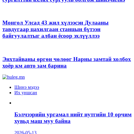
Монгол Улсад 43 жил хүлээсэн Дулааны
тавдугаар цахилгаан станцын бүтээн
байгуулалтыг албан ёсоор эхлүүллээ
Энхтайваны өргөн чөлөөг Нарны замтай холбох
хоёр км авто зам барина
Шинэ мэдээ
Их уншсан
Бэлчээрийн ургамал нийт нутгийн 10 орчим
хувьд маш муу байна
2026-05-13