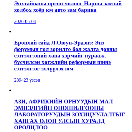
Энхтайваны өргөн чөлөөг Нарны замтай
холбох хоёр км авто зам барина
2026-05-04
Ерөнхий сайд Л.Оюун-Эрдэнэ: Энэ
форумын гол зорилго бол жалга довны
сэтгэлгээний хана хэрмийг нурааж,
бүсчилсэн хөгжлийн реформын шинэ
сэтгэлгээг эхлүүлэх юм
289423 үзсэн
АЗИ, АФРИКИЙН ОРНУУДЫН МАЛ
ЭМНЭЛГИЙН ОНОШИЛГООНЫ
ЛАБОРАТОРУУДЫН ЗОХИЦУУЛАЛТЫГ
ХАНГАХ ОЛОН УЛСЫН ХУРАЛД
ОРОЛЦЛОО