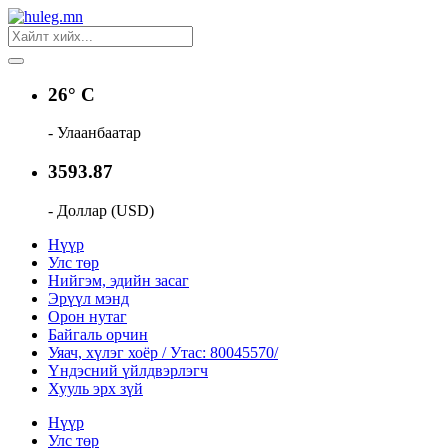
26° C
- Улаанбаатар
3593.87
- Доллар (USD)
Нүүр
Улс төр
Нийгэм, эдийн засаг
Эрүүл мэнд
Орон нутаг
Байгаль орчин
Уяач, хүлэг хоёр / Утас: 80045570/
Үндэсний үйлдвэрлэгч
Хууль эрх зүй
Нүүр
Улс төр