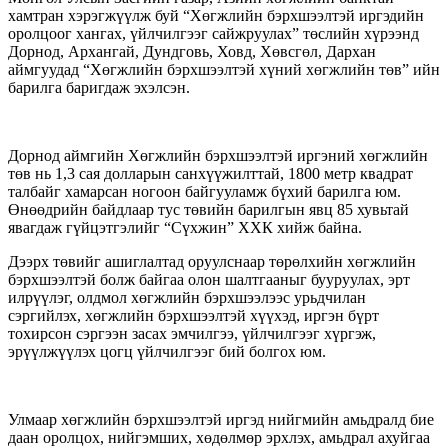
хамтран хэрэгжүүлж буй “Хөгжлийн бэрхшээлтэй иргэдийн
оролцоог хангах, үйлчилгээг сайжруулах” төслийн хүрээнд
Дорнод, Архангай, Дундговь, Ховд, Хөвсгөл, Дархан
аймгуудад “Хөгжлийн бэрхшээлтэй хүний хөгжлийн төв” ийн
барилга баригдаж эхэлсэн.
Дорнод аймгийн Хөгжлийн бэрхшээлтэй иргэний хөгжлийн
төв нь 1,3 сая долларын
санхүүжилттай, 1800 метр квадрат
талбайг хамарсан ногоон байгууламж бүхий барилга юм.
Өнөөдрийн байдлаар тус төвийн барилгын явц 85 хувьтай
явагдаж гүйцэтгэлийг “Сүхжин” ХХК хийж байна.
Дээрх төвийг ашиглалтад оруулснаар төрөлхийн хөгжлийн
бэрхшээлтэй болж байгаа олон шалтгааныг бууруулах, эрт
илрүүлэг, олдмол хөгжлийн бэрхшээлээс урьдчилан
сэргийлэх, хөгжлийн бэрхшээлтэй хүүхэд, иргэн бүрт
тохирсон сэргээн засах эмчилгээ, үйлчилгээг хүргэж,
эрүүлжүүлэх цогц үйлчилгээг бий болгох юм.
Улмаар хөгжлийн бэрхшээлтэй иргэд нийгмийн амьдралд бие
даан оролцох, нийгэмших, хөдөлмөр эрхлэх, амьдрал ахуйгаа