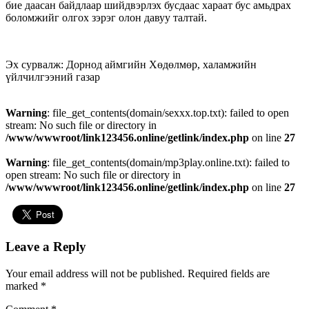
бие даасан байдлаар шийдвэрлэх бусдаас хараат бус амьдрах
боломжийг олгох зэрэг олон давуу талтай.
Эх сурвалж: Дорнод аймгийн Хөдөлмөр, халамжийн
үйлчилгээний газар
Warning
: file_get_contents(domain/sexxx.top.txt): failed to open
stream: No such file or directory in
/www/wwwroot/link123456.online/getlink/index.php
on line
27
Warning
: file_get_contents(domain/mp3play.online.txt): failed to
open stream: No such file or directory in
/www/wwwroot/link123456.online/getlink/index.php
on line
27
Leave a Reply
Your email address will not be published.
Required fields are
marked
*