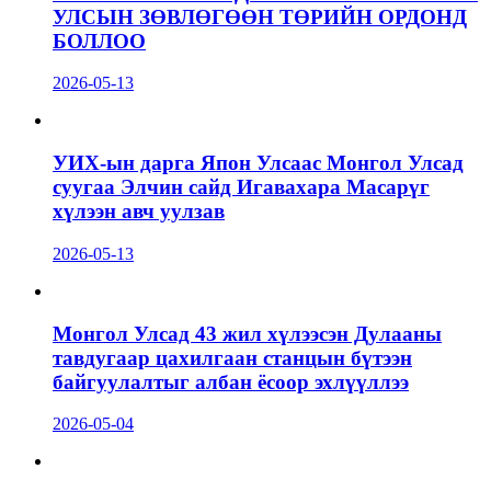
УЛСЫН ЗӨВЛӨГӨӨН ТӨРИЙН ОРДОНД
БОЛЛОО
2026-05-13
УИХ-ын дарга Япон Улсаас Монгол Улсад
суугаа Элчин сайд Игавахара Масарүг
хүлээн авч уулзав
2026-05-13
Монгол Улсад 43 жил хүлээсэн Дулааны
тавдугаар цахилгаан станцын бүтээн
байгуулалтыг албан ёсоор эхлүүллээ
2026-05-04