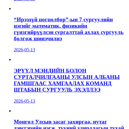
“Ирээдүй цогцолбор”-ын 7 сургуулийн
нэгийг математик, физикийн
гүнзгийрүүлсэн сургалттай ахлах сургууль
болгож шинэчилнэ
2026-05-13
ЭРҮҮЛ МЭНДИЙН БОЛОН
СУРТАЛЧИЛГААНЫ УЛСЫН АЛБАНЫ
ГАМШГААС ХАМГААЛАХ КОМАНД
ШТАБЫН СУРГУУЛЬ ЭХЭЛЛЭЭ
2026-05-13
Монгол Улсын засаг захиргаа, нутаг
дэвсгэрийн нэгж, түүний удирдлагын тухай