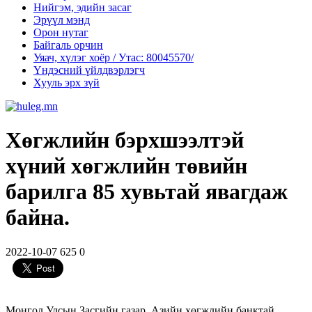
Нийгэм, эдийн засаг
Эрүүл мэнд
Орон нутаг
Байгаль орчин
Уяач, хүлэг хоёр / Утас: 80045570/
Үндэсний үйлдвэрлэгч
Хууль эрх зүй
Хөгжлийн бэрхшээлтэй
хүний хөгжлийн төвийн
барилга 85 хувьтай явагдаж
байна.
2022-10-07
625
0
Монгол Улсын Засгийн газар, Азийн хөгжлийн банктай