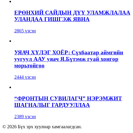
ЕРӨНХИЙ САЙДЫН ДҮҮ УЛАМЖЛАЛАА
УЛАНДАА ГИШГЭЖ ЯВНА
2865 үзсэн
УЯАЧ ХҮЛЭГ ХОЁР: Сүхбаатар аймгийн
уугуул ААУ уяач Я.Бүтэмж гуай хонгор
морьтойгоо
2444 үзсэн
“ФРОНТЫН СУВИЛАГЧ” НЭРЭМЖИТ
ШАГНАЛЫГ ГАРДУУЛЛАА
2389 үзсэн
© 2026 Бүх эрх хуулиар хамгаалагдсан.