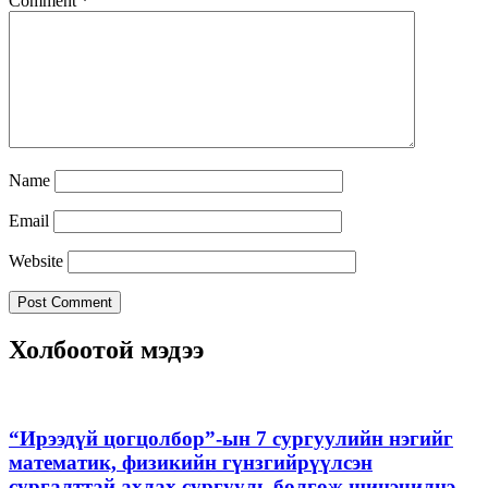
Comment
*
Name
Email
Website
Холбоотой мэдээ
“Ирээдүй цогцолбор”-ын 7 сургуулийн нэгийг
математик, физикийн гүнзгийрүүлсэн
сургалттай ахлах сургууль болгож шинэчилнэ