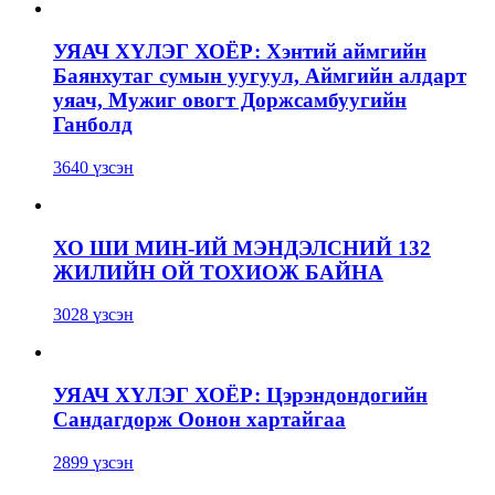
УЯАЧ ХҮЛЭГ ХОЁР: Хэнтий аймгийн
Баянхутаг сумын уугуул, Аймгийн алдарт
уяач, Мужиг овогт Доржсамбуугийн
Ганболд
3640 үзсэн
ХО ШИ МИН-ИЙ МЭНДЭЛСНИЙ 132
ЖИЛИЙН ОЙ ТОХИОЖ БАЙНА
3028 үзсэн
УЯАЧ ХҮЛЭГ ХОЁР: Цэрэндондогийн
Сандагдорж Оонон хартайгаа
2899 үзсэн