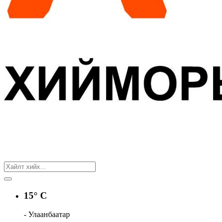
15° C
- Улаанбаатар