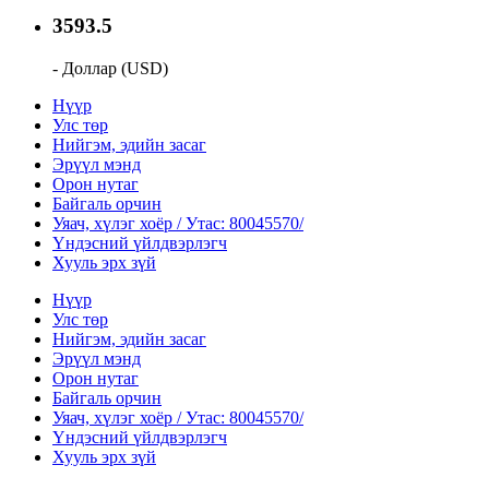
3593.5
- Доллар (USD)
Нүүр
Улс төр
Нийгэм, эдийн засаг
Эрүүл мэнд
Орон нутаг
Байгаль орчин
Уяач, хүлэг хоёр / Утас: 80045570/
Үндэсний үйлдвэрлэгч
Хууль эрх зүй
Нүүр
Улс төр
Нийгэм, эдийн засаг
Эрүүл мэнд
Орон нутаг
Байгаль орчин
Уяач, хүлэг хоёр / Утас: 80045570/
Үндэсний үйлдвэрлэгч
Хууль эрх зүй