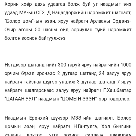
Хорин хоёр дахь удаагаа болж буй уг наадмыг энэ
удаад МУ-ын СГЗ, Д.Нацагдоржийн нэрэмжит шагналт,
“Болор цом”-ын эзэн, яруу найрагч Арлааны Эрдэнэ-
Очир агсны 50 насны ойд зориулан түүний нэрэмжит
болгон зохион байгуулжээ.
Нэгдүгээр шатанд нийт 300 гаруй яруу найрагчийн 1000
орчим бүтээл ирснээс 2 дугаар шатанд 24 залуу яруу
найрагч тайзнаа шүлгээ уншиж 3 дугаар шатанд 7 яруу
найрагч шалгарснаас залуу яруу найрагч Г.Хашбаатар
“ЦАГААН УУЛ” наадмын “ЦОМЫН ЭЗЭН”-ээр тодорлоо.
Наадмын Ерөнхий шүүгчээр МЗЭ-ийн шагналт, Болор
цомын эзэн, яруу найрагч Н.Гантулга, Хэл бичгийн
ухааны доктор, утга зохиол судлаач, шүүмжлэгч