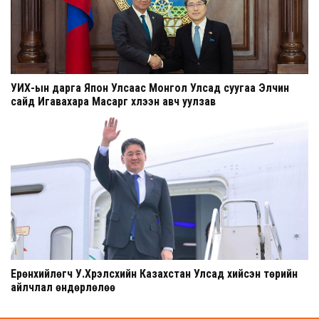
УИХ-ын дарга Япон Улсаас Монгол Улсад суугаа Элчин
сайд Игавахара Масарүг хүлээн авч уулзав
Ерөнхийлөгч У.Хүрэлсүхийн Казахстан Улсад хийсэн төрийн
айлчлал өндөрлөлөө