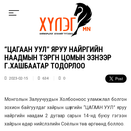
“ЦАГААН УУЛ” ЯРУУ НАЙРГИЙН
НААДМЫН ТЭРГҮҮН ЦОМЫН ЭЗНЭЭР
Г.ХАШБААТАР ТОДОРЛОО
2023-02-15
634
0
Монголын Залуучуудын Холбооноос уламжлал болгон
зохион байгуулдаг хайрын шүлгийн “ЦАГААН УУЛ” яруу
найргийн наадам 2 дугаар сарын 14-нд буюу гэгээн
хайрын өдөр нийслэлийн Соёлын төв өргөөнд боллоо.