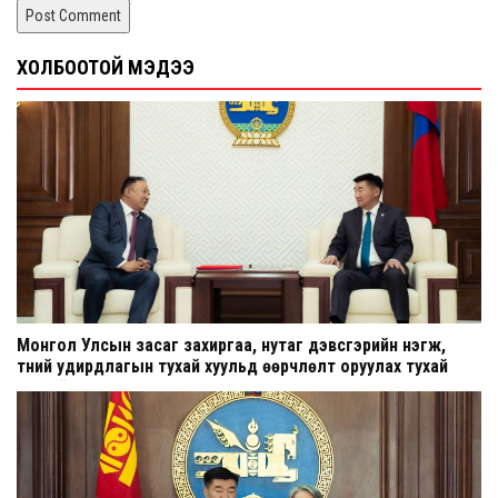
ХОЛБООТОЙ МЭДЭЭ
Монгол Улсын засаг захиргаа, нутаг дэвсгэрийн нэгж,
түүний удирдлагын тухай хуульд өөрчлөлт оруулах тухай
хуулийн төсөл өргөн мэдүүлэв