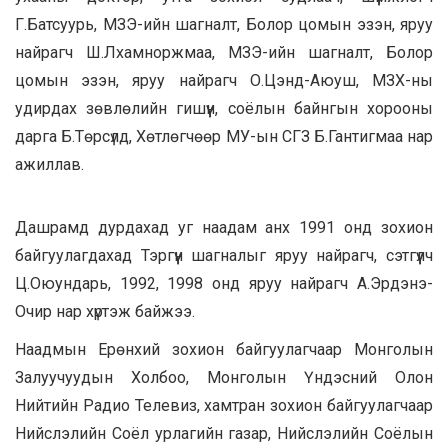
Г.Батсуурь, МЗЭ-ийн шагналт, Болор цомын эзэн, яруу
найрагч Ш.Лхамноржмаа, МЗЭ-ийн шагналт, Болор
цомын эзэн, яруу найрагч О.Цэнд-Аюуш, МЗХ-ны
удирдах зөвлөлийн гишүүн, соёлын байнгын хорооны
дарга Б.Төрсүлд, Хөтлөгчөөр МУ-ын СГЗ Б.Гантигмаа нар
ажиллав.
Дашрамд дурдахад уг наадам анх 1991 онд зохион
байгуулагдахад Тэргүүн шагналыг яруу найрагч, сэтгүүлч
Ц.Оюундарь, 1992, 1998 онд яруу найрагч А.Эрдэнэ-
Очир нар хүртэж байжээ.
Наадмын Ерөнхий зохион байгуулагчаар Монголын
Залуучуудын Холбоо, Монголын Үндэсний Олон
Нийтийн Радио Телевиз, хамтран зохион байгуулагчаар
Нийслэлийн Соёл урлагийн газар, Нийслэлийн Соёлын